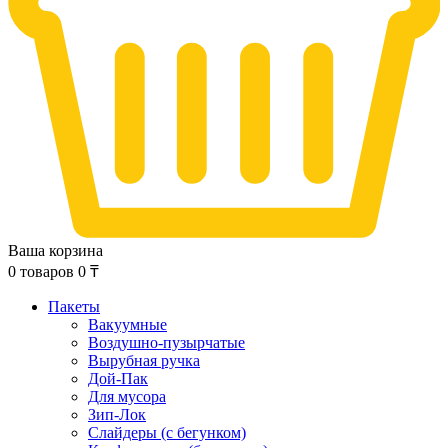
Ваша корзина
0
товаров
0
₸
Пакеты
Вакуумные
Воздушно-пузырчатые
Вырубная ручка
Дой-Пак
Для мусора
Зип-Лок
Слайдеры (с бегунком)