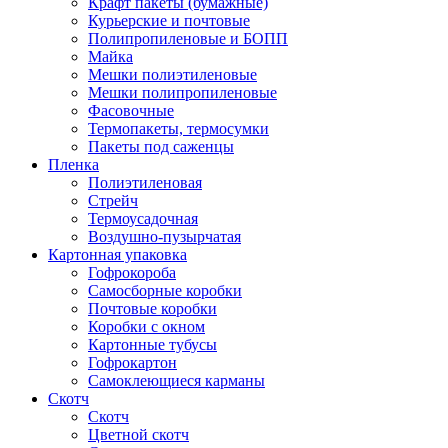
Крафт пакеты (бумажные)
Курьерские и почтовые
Полипропиленовые и БОПП
Майка
Мешки полиэтиленовые
Мешки полипропиленовые
Фасовочные
Термопакеты, термосумки
Пакеты под саженцы
Пленка
Полиэтиленовая
Стрейч
Термоусадочная
Воздушно-пузырчатая
Картонная упаковка
Гофрокороба
Самосборные коробки
Почтовые коробки
Коробки с окном
Картонные тубусы
Гофрокартон
Самоклеющиеся карманы
Скотч
Скотч
Цветной скотч