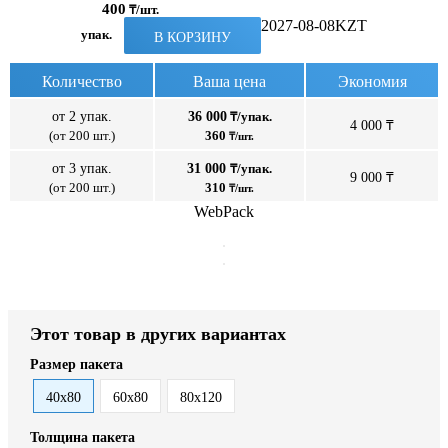
400
₸/шт.
2027-08-08
KZT
упак.
В КОРЗИНУ
Количество
Ваша цена
Экономия
от 2 упак.
36 000
₸/упак.
4 000 ₸
(от 200 шт.)
360
₸/шт.
от 3 упак.
31 000
₸/упак.
9 000 ₸
(от 200 шт.)
310
₸/шт.
WebPack
Этот товар в других вариантах
Размер пакета
40x80
60x80
80x120
Толщина пакета