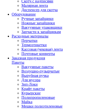
Скотч с надписями
Малярная лента
Диспенсер для скотча
Оборудование
Ручные запайщики
Ножные запайщики
Вакуумные упаковщики
Запчасти к запайщикам
Расходные материалы
Перчатки
Термоэтикетки
Кассовая (чековая) лента
Почтовые конверты
Заказная продукция
Пакеты
Вакуумные пакеты
Воздушно-пузырчатые
Вырубная ручка
Для мусора
Зип-Локи
Крафт пакеты
Курьерские
Полипропиленовые
Майка
Мешки полиэтиленовые