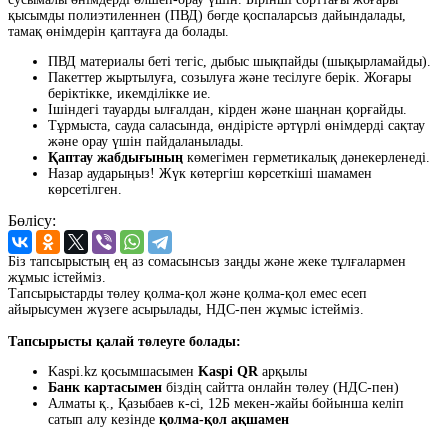
қысымды полиэтиленнен (ПВД) бөгде қоспаларсыз дайындалады,
тамақ өнімдерін қаптауға да болады.
ПВД материалы беті тегіс, дыбыс шықпайды (шықырламайды).
Пакеттер жыртылуға, созылуға және тесілуге берік. Жоғары
беріктікке, икемділікке ие.
Ішіндегі тауарды ылғалдан, кірден және шаңнан қорғайды.
Тұрмыста, сауда саласында, өндірісте әртүрлі өнімдерді сақтау
және орау үшін пайдаланылады.
Қаптау жабдығының
көмегімен герметикалық дәнекерленеді.
Назар аударыңыз! Жүк көтергіш көрсеткіші шамамен
көрсетілген.
Бөлісу:
Біз тапсырыстың ең аз сомасынсыз заңды және жеке тұлғалармен
жұмыс істейміз.
Тапсырыстарды төлеу қолма-қол және қолма-қол емес есеп
айырысумен жүзеге асырылады, НДС-пен жұмыс істейміз.
Тапсырысты қалай төлеуге болады:
Kaspi.kz қосымшасымен
Kaspi QR
арқылы
Банк картасымен
біздің сайтта онлайн төлеу (НДС-пен)
Алматы қ., Қазыбаев к-сі, 12Б мекен-жайы бойынша келіп
сатып алу кезінде
қолма-қол ақшамен