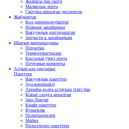
Жазбасы бар скотч
Малярлық лента
Скотчқа арналған диспенсер
Жабдықтар
Қол дәнекерлеуіштері
Ножные запайщики
Вакуумдық қаптауыштар
Запчасти к запайщикам
Шығын материалдары
Перчатки
Термоэтикеткалар
Кассалық (чек) лента
Почтовые конверты
Алдын-ала тапсырыс
Пакеттер
Вакуумдық пакеттер
Ауа-көпіршікті
Арнайы қолға ұстауыш тілігі бар
Қоқыс салуға арналған
Зип-Локтар
Крафт пакеттер
Курьерлік
Полипропилен
Майка
Полиэтилен пакеттері