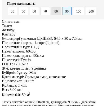
Пакет қалыңдығы
35
50
60
70
80
90
100
200
Сипаттама
Төлем
Жеткізу
Қайтару
Өлшемдері упаковки (ДxШxВ):
64.5
x
30
x
7.5 см.
Полиэтилен сорты:
1-сорт (бірінші)
Полиэтилен түрі:
ПСД
Пакет өлшемі:
60x80
Пакет қалыңдығы:
90мкм
Пакет түсі:
Түссіз
ГОСТ:
12302-83
Жүк көтергіштігі:
9 дейінкг
Бүйірлік бүктеу:
Жоқ
Қаптама түрі:
Орамада емес, жеке-жеке
В упаковке::
100 шт
Қоймада:
1 қап.
Вес:
8.00 кг.
3
Көлемі:
0.0150 м
Түссіз пакеттер өлшемі 60x80 см, қалыңдығы 90 мкм - дара және
сусымалы өнімдерді өлшеп-орау үшін. Бірінші сорттағы жоғары