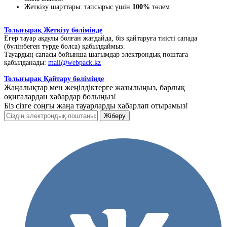
Жеткізу шарттары: тапсырыс үшін
100%
төлем
Толығырақ Жеткізу бөлімінде
Егер тауар ақаулы болған жағдайда, біз қайтаруға тиісті сапада
(бүлінбеген түрде болса) қабылдаймыз.
Тауардың сапасы бойынша шағымдар электрондық поштаға
қабылданады:
mail@webpack.kz
Толығырақ Қайтару бөлімінде
Жаңалықтар мен жеңілдіктерге жазылыңыз, барлық
оқиғалардан хабардар болыңыз!
Біз сізге соңғы жаңа тауарларды хабарлап отырамыз!