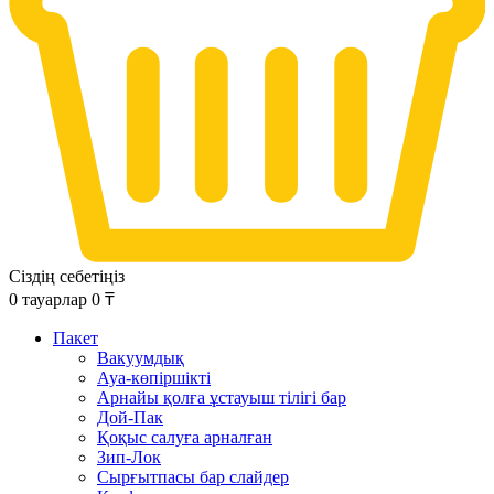
Сіздің себетіңіз
0
тауарлар
0
₸
Пакет
Вакуумдық
Ауа-көпіршікті
Арнайы қолға ұстауыш тілігі бар
Дой-Пак
Қоқыс салуға арналған
Зип-Лок
Сырғытпасы бар слайдер