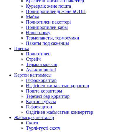
Крафттан жасалған пакеттер
Курьерлік және пошта
Полипропиленді және БОПП
Майка
Полиэтилен пакеттері
Полипропилен қабы
Өлшеп-орау
Термопакеты, термосумки
Пакеты под саженцы
Пленка
Полиэтилен
Стрейч
Термоотырғыш
Ауа-көпіршікті
Картон қаптамасы
Гофроқораптар
Өздігінен жиналатын қораптар
Пошта қораптары
Терезесі бар қораптар
Картон тубусы
Гофрокартон
Өздігінен жабысатын конверттер
Жабысқақ ленталар
Скотч
Түрлі-түсті скотч