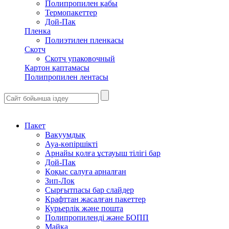
Полипропилен қабы
Термопакеттер
Дой-Пак
Пленка
Полиэтилен пленкасы
Скотч
Скотч упаковочный
Картон қаптамасы
Полипропилен лентасы
Пакет
Вакуумдық
Ауа-көпіршікті
Арнайы қолға ұстауыш тілігі бар
Дой-Пак
Қоқыс салуға арналған
Зип-Лок
Сырғытпасы бар слайдер
Крафттан жасалған пакеттер
Курьерлік және пошта
Полипропиленді және БОПП
Майка