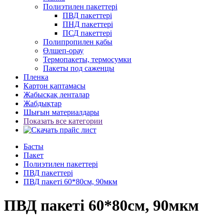
Полиэтилен пакеттері
ПВД пакеттері
ПНД пакеттері
ПСД пакеттері
Полипропилен қабы
Өлшеп-орау
Термопакеты, термосумки
Пакеты под саженцы
Пленка
Картон қаптамасы
Жабысқақ ленталар
Жабдықтар
Шығын материалдары
Показать все категории
Басты
Пакет
Полиэтилен пакеттері
ПВД пакеттері
ПВД пакеті 60*80см, 90мкм
ПВД пакеті 60*80см, 90мкм