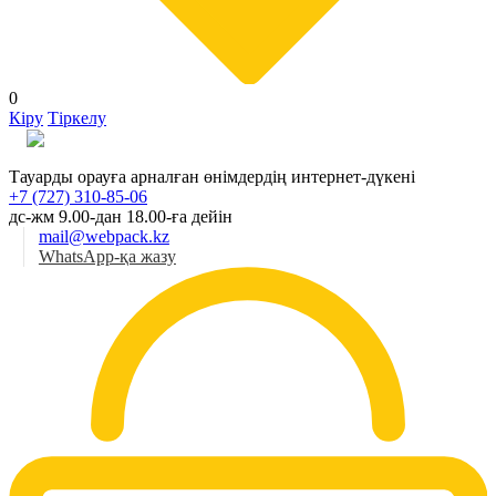
0
Кіру
Тіркелу
Қаз
Тауарды орауға арналған өнімдердің интернет-дүкені
+7 (727) 310-85-06
дс-жм 9.00-дан 18.00-ға дейін
mail@webpack.kz
WhatsApp-қа жазу