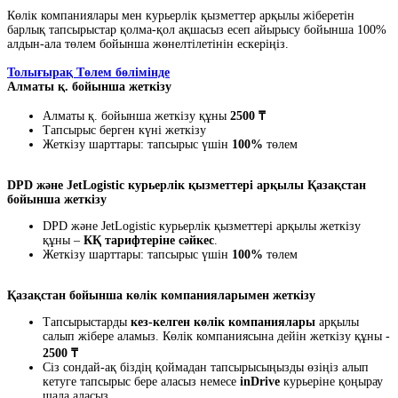
Көлік компаниялары мен курьерлік қызметтер арқылы жіберетін
барлық тапсырыстар қолма-қол ақшасыз есеп айырысу бойынша 100%
алдын-ала төлем бойынша жөнелтілетінін ескеріңіз.
Толығырақ Төлем бөлімінде
Алматы қ. бойынша жеткізу
Алматы қ. бойынша жеткізу құны
2500 ₸
Тапсырыс берген күні жеткізу
Жеткізу шарттары: тапсырыс үшін
100%
төлем
DPD және JetLogistic курьерлік қызметтері арқылы Қазақстан
бойынша жеткізу
DPD және JetLogistic курьерлік қызметтері арқылы жеткізу
құны –
КҚ тарифтеріне сәйкес
.
Жеткізу шарттары: тапсырыс үшін
100%
төлем
Қазақстан бойынша көлік компанияларымен жеткізу
Тапсырыстарды
кез-келген көлік компаниялары
арқылы
салып жібере аламыз. Көлік компаниясына дейін жеткізу құны -
2500 ₸
Сіз сондай-ақ біздің қоймадан тапсырысыңызды өзіңіз алып
кетуге тапсырыс бере аласыз немесе
inDrive
курьеріне қоңырау
шала аласыз.