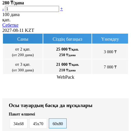
280
₸/дана
-
+
100 дана
қап.
Себетке
2027-08-11
KZT
Саны
Сіздің бағаңыз
Үнемдеу
от 2 қап.
25 000
₸/қап.
3 000 ₸
(от 200 дана)
250
₸/дана
от 3 қап.
21 000
₸/қап.
7 000 ₸
(от 300 дана)
210
₸/дана
WebPack
Осы тауардың басқа да нұсқалары
Пакет өлшемі
34x68
45x70
60x80