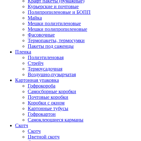
Крафт пакеты (бумажные)
Курьерские и почтовые
Полипропиленовые и БОПП
Майка
Мешки полиэтиленовые
Мешки полипропиленовые
Фасовочные
Термопакеты, термосумки
Пакеты под саженцы
Пленка
Полиэтиленовая
Стрейч
Термоусадочная
Воздушно-пузырчатая
Картонная упаковка
Гофрокороба
Самосборные коробки
Почтовые коробки
Коробки с окном
Картонные тубусы
Гофрокартон
Самоклеющиеся карманы
Скотч
Скотч
Цветной скотч