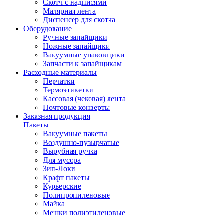
Скотч с надписями
Малярная лента
Диспенсер для скотча
Оборудование
Ручные запайщики
Ножные запайщики
Вакуумные упаковщики
Запчасти к запайщикам
Расходные материалы
Перчатки
Термоэтикетки
Кассовая (чековая) лента
Почтовые конверты
Заказная продукция
Пакеты
Вакуумные пакеты
Воздушно-пузырчатые
Вырубная ручка
Для мусора
Зип-Локи
Крафт пакеты
Курьерские
Полипропиленовые
Майка
Мешки полиэтиленовые