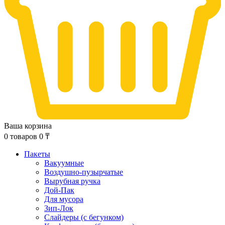
Ваша корзина
0
товаров
0
₸
Пакеты
Вакуумные
Воздушно-пузырчатые
Вырубная ручка
Дой-Пак
Для мусора
Зип-Лок
Слайдеры (с бегунком)