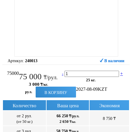
Артикул:
240013
В наличии
75000
-
+
75 000
₸/рул.
25 кг.
3 000
₸/кг.
2027-08-09
KZT
рул.
В КОРЗИНУ
Количество
Ваша цена
Экономия
от 2 рул.
66 250
₸/рул.
8 750 ₸
(от 50 кг.)
2 650
₸/кг.
от 3 рул.
58 750
₸/рул.