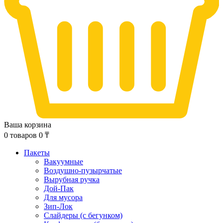
Ваша корзина
0
товаров
0
₸
Пакеты
Вакуумные
Воздушно-пузырчатые
Вырубная ручка
Дой-Пак
Для мусора
Зип-Лок
Слайдеры (с бегунком)