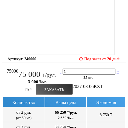
Артикул:
240006
Под заказ от
20
дней
75000
-
+
75 000
₸/рул.
25 кг.
3 000
₸/кг.
2027-08-06
KZT
рул.
ЗАКАЗАТЬ
Количество
Ваша цена
Экономия
от 2 рул.
66 250
₸/рул.
8 750 ₸
(от 50 кг.)
2 650
₸/кг.
от 3 рул.
58 750
₸/рул.