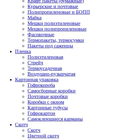
Крафт пакеты (бумажные)
Курьерские и почтовые
Полипропиленовые и БОПП
Майка
Мешки полиэтиленовые
Мешки полипропиленовые
Фасовочные
Термопакеты, термосумки
Пакеты под саженцы
Пленка
Полиэтиленовая
Стрейч
Термоусадочная
Воздушно-пузырчатая
Картонная упаковка
Гофрокороба
Самосборные коробки
Почтовые коробки
Коробки с окном
Картонные тубусы
Гофрокартон
Самоклеющиеся карманы
Скотч
Скотч
Цветной скотч