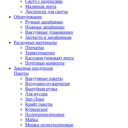
Скотч с надписями
Малярная лента
Диспенсер для скотча
Оборудование
Ручные запайщики
Ножные запайщики
Вакуумные упаковщики
Запчасти к запайщикам
Расходные материалы
Перчатки
Термоэтикетки
Кассовая (чековая) лента
Почтовые конверты
Заказная продукция
Пакеты
Вакуумные пакеты
Воздушно-пузырчатые
Вырубная ручка
Для мусора
Зип-Локи
Крафт пакеты
Курьерские
Полипропиленовые
Майка
Мешки полиэтиленовые