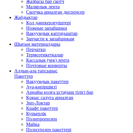
Жазбасы бар скотч
Малярлық лента
Скотчқа арналған диспенсер
Жабдықтар
Қол дәнекерлеуіштері
Ножные запайщики
Вакуумдық қаптауыштар
Запчасти к запайщикам
Шығын материалдары
Перчатки
Термоэтикеткалар
Кассалық (чек) лента
Почтовые конверты
Алдын-ала тапсырыс
Пакеттер
Вакуумдық пакеттер
Ауа-көпіршікті
Арнайы қолға ұстауыш тілігі бар
Қоқыс салуға арналған
Зип-Локтар
Крафт пакеттер
Курьерлік
Полипропилен
Майка
Полиэтилен пакеттері