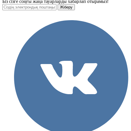
Біз сізге соңғы жаңа тауарларды хабарлап отырамыз!