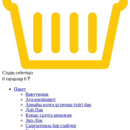
Сіздің себетіңіз
0
тауарлар
0
₸
Пакет
Вакуумдық
Ауа-көпіршікті
Арнайы қолға ұстауыш тілігі бар
Дой-Пак
Қоқыс салуға арналған
Зип-Лок
Сырғытпасы бар слайдер