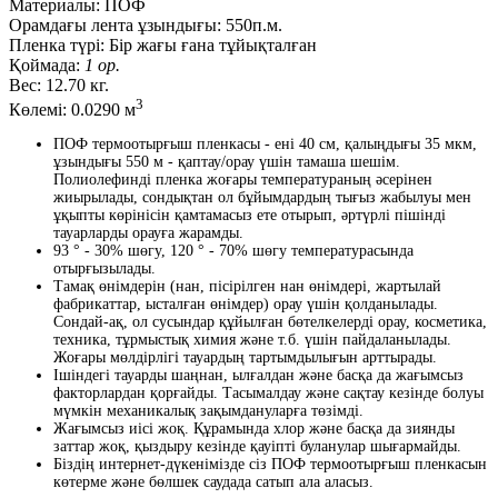
Материалы:
ПОФ
Орамдағы лента ұзындығы:
550п.м.
Пленка түрі:
Бір жағы ғана тұйықталған
Қоймада:
1 ор.
Вес:
12.70 кг.
3
Көлемі:
0.0290 м
ПОФ термоотырғыш пленкасы - ені 40 см, қалыңдығы 35 мкм,
ұзындығы 550 м - қаптау/орау үшін тамаша шешім.
Полиолефинді пленка жоғары температураның әсерінен
жиырылады, сондықтан ол бұйымдардың тығыз жабылуы мен
ұқыпты көрінісін қамтамасыз ете отырып, әртүрлі пішінді
тауарларды орауға жарамды.
93 ° - 30% шөгу, 120 ° - 70% шөгу температурасында
отырғызылады.
Тамақ өнімдерін (нан, пісірілген нан өнімдері, жартылай
фабрикаттар, ысталған өнімдер) орау үшін қолданылады.
Сондай-ақ, ол сусындар құйылған бөтелкелерді орау, косметика,
техника, тұрмыстық химия және т.б. үшін пайдаланылады.
Жоғары мөлдірлігі тауардың тартымдылығын арттырады.
Ішіндегі тауарды шаңнан, ылғалдан және басқа да жағымсыз
факторлардан қорғайды. Тасымалдау және сақтау кезінде болуы
мүмкін механикалық зақымдануларға төзімді.
Жағымсыз иісі жоқ. Құрамында хлор және басқа да зиянды
заттар жоқ, қыздыру кезінде қауіпті буланулар шығармайды.
Біздің интернет-дүкенімізде сіз ПОФ термоотырғыш пленкасын
көтерме және бөлшек саудада сатып ала аласыз.