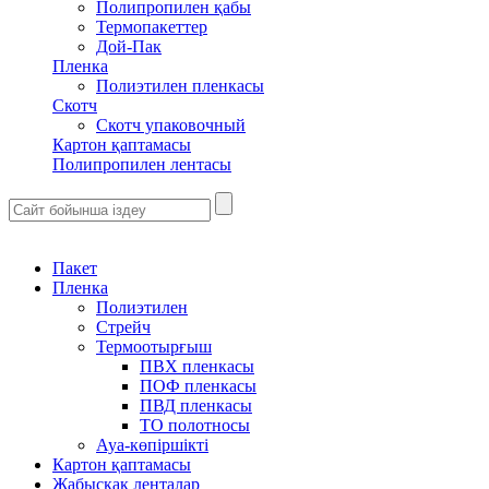
Полипропилен қабы
Термопакеттер
Дой-Пак
Пленка
Полиэтилен пленкасы
Скотч
Скотч упаковочный
Картон қаптамасы
Полипропилен лентасы
Пакет
Пленка
Полиэтилен
Стрейч
Термоотырғыш
ПВХ пленкасы
ПОФ пленкасы
ПВД пленкасы
ТО полотносы
Ауа-көпіршікті
Картон қаптамасы
Жабысқақ ленталар