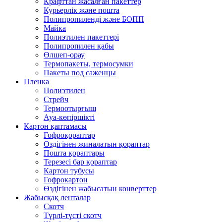
Крафттан жасалған пакеттер
Курьерлік және пошта
Полипропиленді және БОПП
Майка
Полиэтилен пакеттері
Полипропилен қабы
Өлшеп-орау
Термопакеты, термосумки
Пакеты под саженцы
Пленка
Полиэтилен
Стрейч
Термоотырғыш
Ауа-көпіршікті
Картон қаптамасы
Гофроқораптар
Өздігінен жиналатын қораптар
Пошта қораптары
Терезесі бар қораптар
Картон тубусы
Гофрокартон
Өздігінен жабысатын конверттер
Жабысқақ ленталар
Скотч
Түрлі-түсті скотч