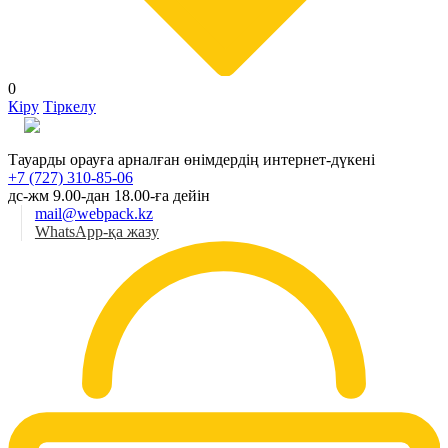
0
Кіру
Тіркелу
Қаз
Тауарды орауға арналған өнімдердің интернет-дүкені
+7 (727) 310-85-06
дс-жм 9.00-дан 18.00-ға дейін
mail@webpack.kz
WhatsApp-қа жазу