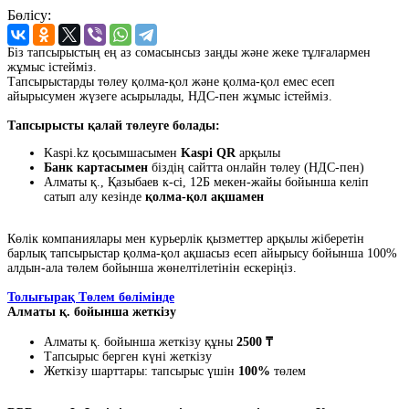
Бөлісу:
Біз тапсырыстың ең аз сомасынсыз заңды және жеке тұлғалармен
жұмыс істейміз.
Тапсырыстарды төлеу қолма-қол және қолма-қол емес есеп
айырысумен жүзеге асырылады, НДС-пен жұмыс істейміз.
Тапсырысты қалай төлеуге болады:
Kaspi.kz қосымшасымен
Kaspi QR
арқылы
Банк картасымен
біздің сайтта онлайн төлеу (НДС-пен)
Алматы қ., Қазыбаев к-сі, 12Б мекен-жайы бойынша келіп
сатып алу кезінде
қолма-қол ақшамен
Көлік компаниялары мен курьерлік қызметтер арқылы жіберетін
барлық тапсырыстар қолма-қол ақшасыз есеп айырысу бойынша 100%
алдын-ала төлем бойынша жөнелтілетінін ескеріңіз.
Толығырақ Төлем бөлімінде
Алматы қ. бойынша жеткізу
Алматы қ. бойынша жеткізу құны
2500 ₸
Тапсырыс берген күні жеткізу
Жеткізу шарттары: тапсырыс үшін
100%
төлем