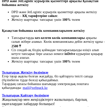
DPD және JetLogistic курьерлік қызметтері арқылы Қазақстан
бойынша жеткізу
DPD және JetLogistic курьерлік қызметтері арқылы жеткізу
құны –
КҚ тарифтеріне сәйкес
.
Жеткізу шарттары: тапсырыс үшін
100%
төлем
Қазақстан бойынша көлік компанияларымен жеткізу
Тапсырыстарды
кез-келген көлік компаниялары
арқылы
салып жібере аламыз. Көлік компаниясына дейін жеткізу құны -
2500 ₸
Сіз сондай-ақ біздің қоймадан тапсырысыңызды өзіңіз алып
кетуге тапсырыс бере аласыз немесе
inDrive
курьеріне қоңырау
шала аласыз.
Жеткізу шарттары: тапсырыс үшін
100%
төлем
Толығырақ Жеткізу бөлімінде
Егер тауар ақаулы болған жағдайда, біз қайтаруға тиісті сапада
(бүлінбеген түрде болса) қабылдаймыз.
Тауардың сапасы бойынша шағымдар электрондық поштаға
қабылданады:
mail@webpack.kz
Толығырақ Қайтару бөлімінде
Жаңалықтар мен жеңілдіктерге жазылыңыз, барлық
оқиғалардан хабардар болыңыз!