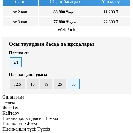
Саны
Сіздің бағаңыз
Үнемдеу
от 2 қап.
88 900
₸/қап.
11 200 ₸
от 3 қап.
77 800
₸/қап.
22 300 ₸
WebPack
Осы тауардың басқа да нұсқалары
Пленка ені
40
Пленка қалыңдығы
12,5
15
19
25
35
Сипаттама
Төлем
Жеткізу
Қайтару
Пленка қалыңдығы:
35мкм
Пленка ені:
40см
Пленканың түсі:
Түссіз