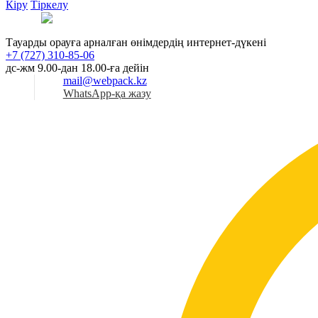
Кіру
Тіркелу
Қаз
Тауарды орауға арналған өнімдердің интернет-дүкені
+7 (727) 310-85-06
дс-жм 9.00-дан 18.00-ға дейін
mail@webpack.kz
WhatsApp-қа жазу