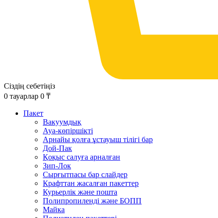
Сіздің себетіңіз
0
тауарлар
0
₸
Пакет
Вакуумдық
Ауа-көпіршікті
Арнайы қолға ұстауыш тілігі бар
Дой-Пак
Қоқыс салуға арналған
Зип-Лок
Сырғытпасы бар слайдер
Крафттан жасалған пакеттер
Курьерлік және пошта
Полипропиленді және БОПП
Майка