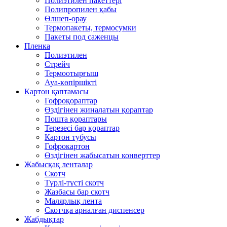
Полиэтилен пакеттері
Полипропилен қабы
Өлшеп-орау
Термопакеты, термосумки
Пакеты под саженцы
Пленка
Полиэтилен
Стрейч
Термоотырғыш
Ауа-көпіршікті
Картон қаптамасы
Гофроқораптар
Өздігінен жиналатын қораптар
Пошта қораптары
Терезесі бар қораптар
Картон тубусы
Гофрокартон
Өздігінен жабысатын конверттер
Жабысқақ ленталар
Скотч
Түрлі-түсті скотч
Жазбасы бар скотч
Малярлық лента
Скотчқа арналған диспенсер
Жабдықтар