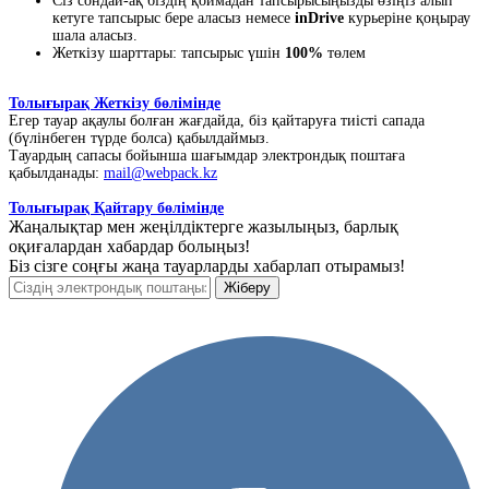
Сіз сондай-ақ біздің қоймадан тапсырысыңызды өзіңіз алып
кетуге тапсырыс бере аласыз немесе
inDrive
курьеріне қоңырау
шала аласыз.
Жеткізу шарттары: тапсырыс үшін
100%
төлем
Толығырақ Жеткізу бөлімінде
Егер тауар ақаулы болған жағдайда, біз қайтаруға тиісті сапада
(бүлінбеген түрде болса) қабылдаймыз.
Тауардың сапасы бойынша шағымдар электрондық поштаға
қабылданады:
mail@webpack.kz
Толығырақ Қайтару бөлімінде
Жаңалықтар мен жеңілдіктерге жазылыңыз, барлық
оқиғалардан хабардар болыңыз!
Біз сізге соңғы жаңа тауарларды хабарлап отырамыз!