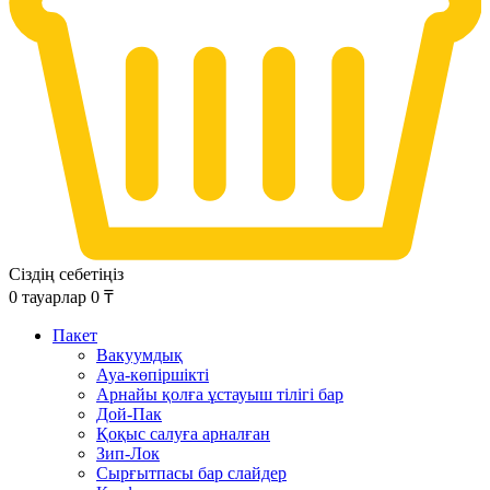
Сіздің себетіңіз
0
тауарлар
0
₸
Пакет
Вакуумдық
Ауа-көпіршікті
Арнайы қолға ұстауыш тілігі бар
Дой-Пак
Қоқыс салуға арналған
Зип-Лок
Сырғытпасы бар слайдер