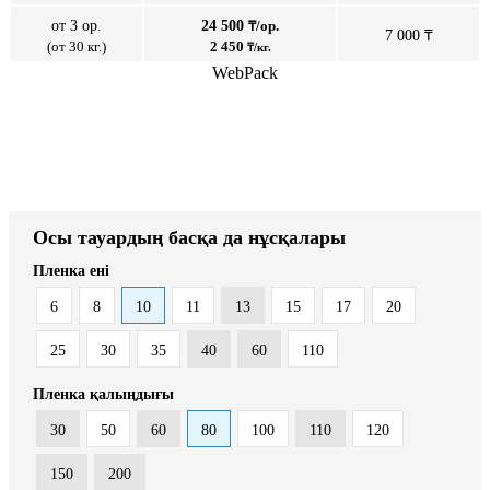
от 3 ор.
24 500
₸/ор.
7 000 ₸
(от 30 кг.)
2 450
₸/кг.
WebPack
Осы тауардың басқа да нұсқалары
Пленка ені
6
8
10
11
13
15
17
20
25
30
35
40
60
110
Пленка қалыңдығы
30
50
60
80
100
110
120
150
200