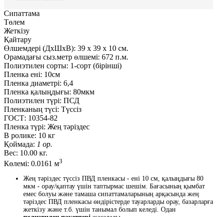
Сипаттама
Төлем
Жеткізу
Қайтару
Өлшемдері (ДxШxВ):
39
x
39
x
10 см.
Орамадағы сыз.метр өлшемі:
672 п.м.
Полиэтилен сорты:
1-сорт (бірінші)
Пленка ені:
10см
Пленка диаметрі:
6,4
Пленка қалыңдығы:
80мкм
Полиэтилен түрі:
ПСД
Пленканың түсі:
Түссіз
ГОСТ:
10354-82
Пленка түрі:
Жең тәріздес
В ролике:
10 кг
Қоймада:
1 ор.
Вес:
10.00 кг.
3
Көлемі:
0.0161 м
Жең тәріздес түссіз ПВД пленкасы - ені 10 см, қалыңдығы 80
мкм - орау/қаптау үшін таптырмас шешім. Бағасының қымбат
емес болуы және тамаша сипаттамаларының арқасында жең
тәріздес ПВД пленкасы өндірістерде тауарларды орау, базарларға
жеткізу және т.б. үшін танымал болып келеді. Одан