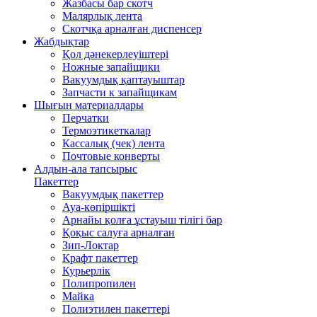
Жазбасы бар скотч
Малярлық лента
Скотчқа арналған диспенсер
Жабдықтар
Қол дәнекерлеуіштері
Ножные запайщики
Вакуумдық қаптауыштар
Запчасти к запайщикам
Шығын материалдары
Перчатки
Термоэтикеткалар
Кассалық (чек) лента
Почтовые конверты
Алдын-ала тапсырыс
Пакеттер
Вакуумдық пакеттер
Ауа-көпіршікті
Арнайы қолға ұстауыш тілігі бар
Қоқыс салуға арналған
Зип-Локтар
Крафт пакеттер
Курьерлік
Полипропилен
Майка
Полиэтилен пакеттері