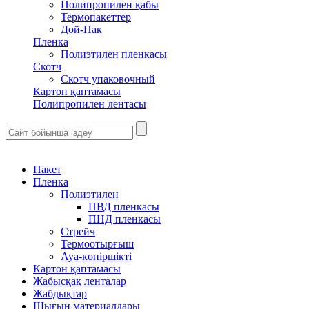
Полипропилен қабы
Термопакеттер
Дой-Пак
Пленка
Полиэтилен пленкасы
Скотч
Скотч упаковочный
Картон қаптамасы
Полипропилен лентасы
Пакет
Пленка
Полиэтилен
ПВД пленкасы
ПНД пленкасы
Стрейч
Термоотырғыш
Ауа-көпіршікті
Картон қаптамасы
Жабысқақ ленталар
Жабдықтар
Шығын материалдары