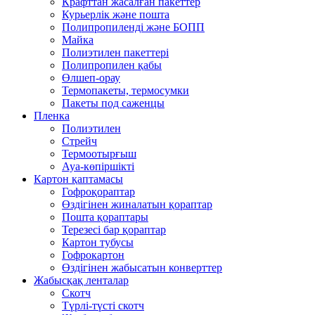
Крафттан жасалған пакеттер
Курьерлік және пошта
Полипропиленді және БОПП
Майка
Полиэтилен пакеттері
Полипропилен қабы
Өлшеп-орау
Термопакеты, термосумки
Пакеты под саженцы
Пленка
Полиэтилен
Стрейч
Термоотырғыш
Ауа-көпіршікті
Картон қаптамасы
Гофроқораптар
Өздігінен жиналатын қораптар
Пошта қораптары
Терезесі бар қораптар
Картон тубусы
Гофрокартон
Өздігінен жабысатын конверттер
Жабысқақ ленталар
Скотч
Түрлі-түсті скотч