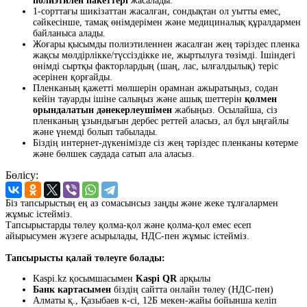
полиэтилен пакеттері
жасалады.
1-сорттағы шикізаттан жасалған, сондықтан ол уытты емес,
сәйкесінше, тамақ өнімдерімен және медициналық құралдармен
байланыса алады.
Жоғары қысымды полиэтиленнен жасалған жең тәріздес пленка
жақсы мөлдірлікке/түссіздікке ие, жыртылуға төзімді. Ішіндегі
өнімді сыртқы факторлардың (шаң, лас, ылғалдылық) теріс
әсерінен қорғайды.
Пленканың қажетті мөлшерін орамнан ажыратыңыз, содан
кейін тауарды ішіне салыңыз және ашық шеттерін
қолмен
орындалатын дәнекерлеушімен
жабыңыз. Осылайша, сіз
пленканың ұзындығын дербес реттей аласыз, ал бұл ыңғайлы
және үнемді болып табылады.
Біздің интернет-дүкенімізде сіз жең тәріздес пленканы көтерме
және бөлшек саудада сатып ала аласыз.
Бөлісу:
Біз тапсырыстың ең аз сомасынсыз заңды және жеке тұлғалармен
жұмыс істейміз.
Тапсырыстарды төлеу қолма-қол және қолма-қол емес есеп
айырысумен жүзеге асырылады, НДС-пен жұмыс істейміз.
Тапсырысты қалай төлеуге болады:
Kaspi.kz қосымшасымен
Kaspi QR
арқылы
Банк картасымен
біздің сайтта онлайн төлеу (НДС-пен)
Алматы қ., Қазыбаев к-сі, 12Б мекен-жайы бойынша келіп