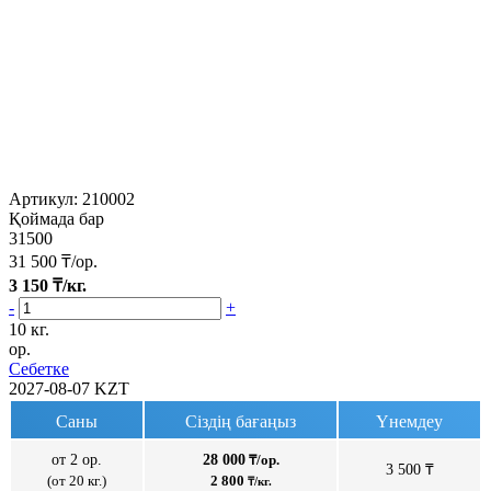
Артикул:
210002
Қоймада бар
31500
31 500
₸/ор.
3 150
₸/кг.
-
+
10 кг.
ор.
Себетке
2027-08-07
KZT
Саны
Сіздің бағаңыз
Үнемдеу
от 2 ор.
28 000
₸/ор.
3 500 ₸
(от 20 кг.)
2 800
₸/кг.