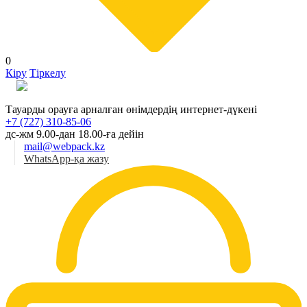
0
Кіру
Тіркелу
Қаз
Тауарды орауға арналған өнімдердің интернет-дүкені
+7 (727) 310-85-06
дс-жм 9.00-дан 18.00-ға дейін
mail@webpack.kz
WhatsApp-қа жазу