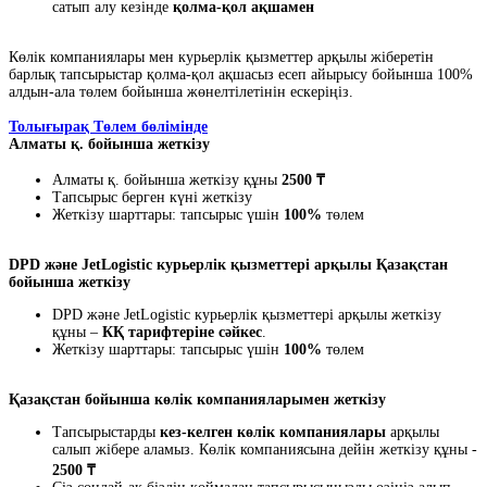
сатып алу кезінде
қолма-қол ақшамен
Көлік компаниялары мен курьерлік қызметтер арқылы жіберетін
барлық тапсырыстар қолма-қол ақшасыз есеп айырысу бойынша 100%
алдын-ала төлем бойынша жөнелтілетінін ескеріңіз.
Толығырақ Төлем бөлімінде
Алматы қ. бойынша жеткізу
Алматы қ. бойынша жеткізу құны
2500 ₸
Тапсырыс берген күні жеткізу
Жеткізу шарттары: тапсырыс үшін
100%
төлем
DPD және JetLogistic курьерлік қызметтері арқылы Қазақстан
бойынша жеткізу
DPD және JetLogistic курьерлік қызметтері арқылы жеткізу
құны –
КҚ тарифтеріне сәйкес
.
Жеткізу шарттары: тапсырыс үшін
100%
төлем
Қазақстан бойынша көлік компанияларымен жеткізу
Тапсырыстарды
кез-келген көлік компаниялары
арқылы
салып жібере аламыз. Көлік компаниясына дейін жеткізу құны -
2500 ₸