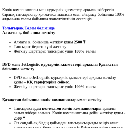
Көлік компаниялары мен курьерлік қызметтер арқылы жіберетін
барлық тапсырыстар қолма-қол ақшасыз есеп айырысу бойынша 100%
алдын-ала төлем бойынша жөнелтілетінін ескеріңіз.
Толығырақ Төлем бөлімінде
Алматы қ. бойынша жеткізу
Алматы қ. бойынша жеткізу құны
2500 ₸
Тапсырыс берген күні жеткізу
Жеткізу шарттары: тапсырыс үшін
100%
төлем
DPD және JetLogistic курьерлік қызметтері арқылы Қазақстан
бойынша жеткізу
DPD және JetLogistic курьерлік қызметтері арқылы жеткізу
құны –
КҚ тарифтеріне сәйкес
.
Жеткізу шарттары: тапсырыс үшін
100%
төлем
Қазақстан бойынша көлік компанияларымен жеткізу
Тапсырыстарды
кез-келген көлік компаниялары
арқылы
салып жібере аламыз. Көлік компаниясына дейін жеткізу құны -
2500 ₸
Сіз сондай-ақ біздің қоймадан тапсырысыңызды өзіңіз алып
кетуге тапсырыс бере аласыз немесе
inDrive
курьеріне қоңырау