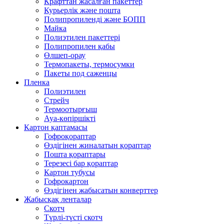
Крафттан жасалған пакеттер
Курьерлік және пошта
Полипропиленді және БОПП
Майка
Полиэтилен пакеттері
Полипропилен қабы
Өлшеп-орау
Термопакеты, термосумки
Пакеты под саженцы
Пленка
Полиэтилен
Стрейч
Термоотырғыш
Ауа-көпіршікті
Картон қаптамасы
Гофроқораптар
Өздігінен жиналатын қораптар
Пошта қораптары
Терезесі бар қораптар
Картон тубусы
Гофрокартон
Өздігінен жабысатын конверттер
Жабысқақ ленталар
Скотч
Түрлі-түсті скотч