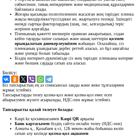
сәйкесінше, тамақ өнімдерімен және медициналық құралдармен
байланыса алады.
Жоғары қысымды полиэтиленнен жасалған жең тәріздес пленка
жақсы мөлдірлікке/түссіздікке ие, жыртылуға төзімді. Ішіндегі
өнімді сыртқы факторлардың (шаң, лас, ылғалдылық) теріс
әсерінен қорғайды.
Пленканың қажетті мөлшерін орамнан ажыратыңыз, содан
кейін тауарды ішіне салыңыз және ашық шеттерін
қолмен
орындалатын дәнекерлеушімен
жабыңыз. Осылайша, сіз
пленканың ұзындығын дербес реттей аласыз, ал бұл ыңғайлы
және үнемді болып табылады.
Біздің интернет-дүкенімізде сіз жең тәріздес пленканы көтерме
және бөлшек саудада сатып ала аласыз.
Бөлісу:
Біз тапсырыстың ең аз сомасынсыз заңды және жеке тұлғалармен
жұмыс істейміз.
Тапсырыстарды төлеу қолма-қол және қолма-қол емес есеп
айырысумен жүзеге асырылады, НДС-пен жұмыс істейміз.
Тапсырысты қалай төлеуге болады:
Kaspi.kz қосымшасымен
Kaspi QR
арқылы
Банк картасымен
біздің сайтта онлайн төлеу (НДС-пен)
Алматы қ., Қазыбаев к-сі, 12Б мекен-жайы бойынша келіп
сатып алу кезінде
қолма-қол ақшамен