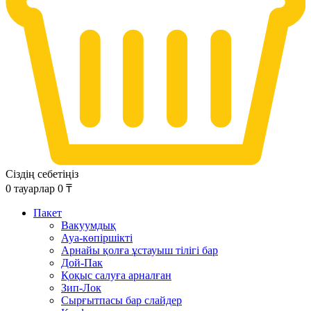
Сіздің себетіңіз
0
тауарлар
0
₸
Пакет
Вакуумдық
Ауа-көпіршікті
Арнайы қолға ұстауыш тілігі бар
Дой-Пак
Қоқыс салуға арналған
Зип-Лок
Сырғытпасы бар слайдер