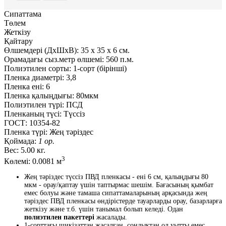
Сипаттама
Төлем
Жеткізу
Қайтару
Өлшемдері (ДxШxВ):
35
x
35
x
6 см.
Орамадағы сыз.метр өлшемі:
560 п.м.
Полиэтилен сорты:
1-сорт (бірінші)
Пленка диаметрі:
3,8
Пленка ені:
6
Пленка қалыңдығы:
80мкм
Полиэтилен түрі:
ПСД
Пленканың түсі:
Түссіз
ГОСТ:
10354-82
Пленка түрі:
Жең тәріздес
Қоймада:
1 ор.
Вес:
5.00 кг.
3
Көлемі:
0.0081 м
Жең тәріздес түссіз ПВД пленкасы - ені 6 см, қалыңдығы 80
мкм - орау/қаптау үшін таптырмас шешім. Бағасының қымбат
емес болуы және тамаша сипаттамаларының арқасында жең
тәріздес ПВД пленкасы өндірістерде тауарларды орау, базарларға
жеткізу және т.б. үшін танымал болып келеді. Одан
полиэтилен пакеттері
жасалады.
1-сорттағы шикізаттан жасалған, сондықтан ол уытты емес,