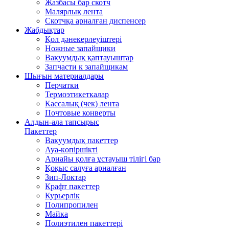
Жазбасы бар скотч
Малярлық лента
Скотчқа арналған диспенсер
Жабдықтар
Қол дәнекерлеуіштері
Ножные запайщики
Вакуумдық қаптауыштар
Запчасти к запайщикам
Шығын материалдары
Перчатки
Термоэтикеткалар
Кассалық (чек) лента
Почтовые конверты
Алдын-ала тапсырыс
Пакеттер
Вакуумдық пакеттер
Ауа-көпіршікті
Арнайы қолға ұстауыш тілігі бар
Қоқыс салуға арналған
Зип-Локтар
Крафт пакеттер
Курьерлік
Полипропилен
Майка
Полиэтилен пакеттері