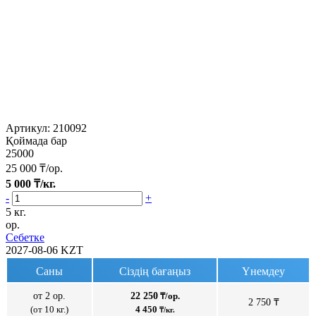
Артикул:
210092
Қоймада бар
25000
25 000
₸/ор.
5 000
₸/кг.
-
+
5 кг.
ор.
Себетке
2027-08-06
KZT
Саны
Сіздің бағаңыз
Үнемдеу
от 2 ор.
22 250
₸/ор.
2 750 ₸
(от 10 кг.)
4 450
₸/кг.