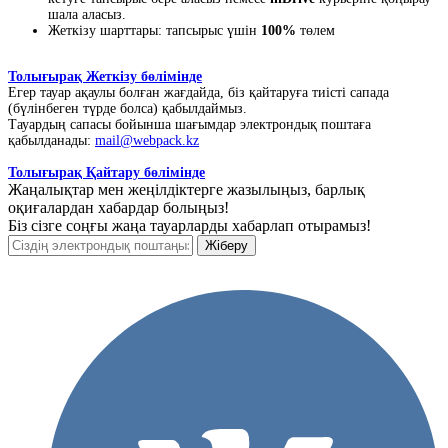
шала аласыз.
Жеткізу шарттары: тапсырыс үшін
100%
төлем
Толығырақ Жеткізу бөлімінде
Егер тауар ақаулы болған жағдайда, біз қайтаруға тиісті сапада
(бүлінбеген түрде болса) қабылдаймыз.
Тауардың сапасы бойынша шағымдар электрондық поштаға
қабылданады:
mail@webpack.kz
Толығырақ Қайтару бөлімінде
Жаңалықтар мен жеңілдіктерге жазылыңыз, барлық
оқиғалардан хабардар болыңыз!
Біз сізге соңғы жаңа тауарларды хабарлап отырамыз!