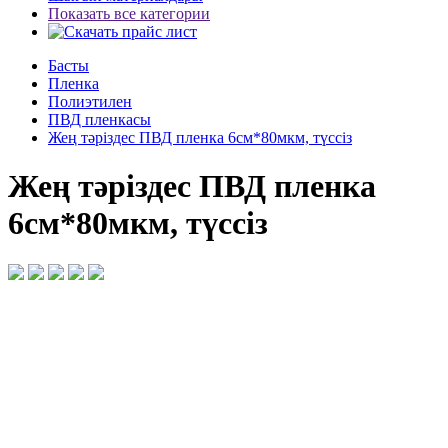
Показать все категории
Басты
Пленка
Полиэтилен
ПВД пленкасы
Жең тәріздес ПВД пленка 6см*80мкм, түссіз
Жең тәріздес ПВД пленка
6см*80мкм, түссіз