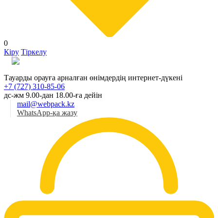
0
Кіру
Тіркелу
Қаз
Тауарды орауға арналған өнімдердің интернет-дүкені
+7 (727) 310-85-06
дс-жм 9.00-дан 18.00-ға дейін
mail@webpack.kz
WhatsApp-қа жазу