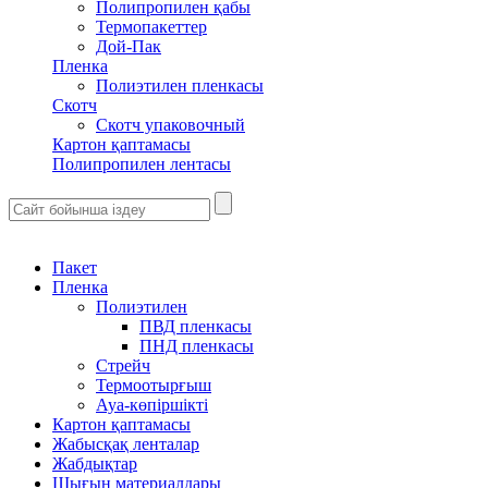
Полипропилен қабы
Термопакеттер
Дой-Пак
Пленка
Полиэтилен пленкасы
Скотч
Скотч упаковочный
Картон қаптамасы
Полипропилен лентасы
Пакет
Пленка
Полиэтилен
ПВД пленкасы
ПНД пленкасы
Стрейч
Термоотырғыш
Ауа-көпіршікті
Картон қаптамасы
Жабысқақ ленталар
Жабдықтар
Шығын материалдары