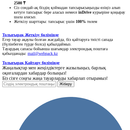
2500 ₸
Сіз сондай-ақ біздің қоймадан тапсырысыңызды өзіңіз алып
кетуге тапсырыс бере аласыз немесе
inDrive
курьеріне қоңырау
шала аласыз.
Жеткізу шарттары: тапсырыс үшін
100%
төлем
Толығырақ Жеткізу бөлімінде
Егер тауар ақаулы болған жағдайда, біз қайтаруға тиісті сапада
(бүлінбеген түрде болса) қабылдаймыз.
Тауардың сапасы бойынша шағымдар электрондық поштаға
қабылданады:
mail@webpack.kz
Толығырақ Қайтару бөлімінде
Жаңалықтар мен жеңілдіктерге жазылыңыз, барлық
оқиғалардан хабардар болыңыз!
Біз сізге соңғы жаңа тауарларды хабарлап отырамыз!