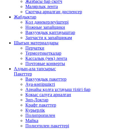
Жазбасы бар скотч
Малярлық лента
Скотчқа арналған диспенсер
Жабдықтар
Қол дәнекерлеуіштері
Ножные запайщики
Вакуумдық қаптауыштар
Запчасти к запайщикам
Шығын материалдары
Перчатки
Термоэтикеткалар
Кассалық (чек) лента
Почтовые конверты
Алдын-ала тапсырыс
Пакеттер
Вакуумдық пакеттер
Ауа-көпіршікті
Арнайы қолға ұстауыш тілігі бар
Қоқыс салуға арналған
Зип-Локтар
Крафт пакеттер
Курьерлік
Полипропилен
Майка
Полиэтилен пакеттері