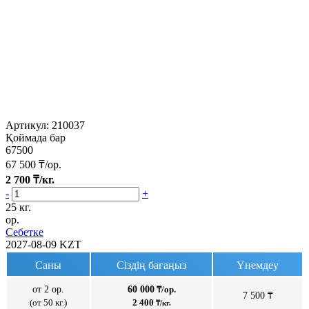
Артикул:
210037
Қоймада бар
67500
67 500
₸/ор.
2 700
₸/кг.
-
+
25 кг.
ор.
Себетке
2027-08-09
KZT
Саны
Сіздің бағаңыз
Үнемдеу
от 2 ор.
60 000
₸/ор.
7 500 ₸
(от 50 кг.)
2 400
₸/кг.