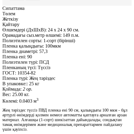
Сипаттама
Төлем
Жеткізу
Қайтару
Өлшемдері (ДxШxВ):
24
x
24
x
90 см.
Орамадағы сыз.метр өлшемі:
149 п.м.
Полиэтилен сорты:
1-сорт (бірінші)
Пленка қалыңдығы:
100мкм
Пленка диаметрі:
57,3
Пленка ені:
90
Полиэтилен түрі:
ПСД
Пленканың түсі:
Түссіз
ГОСТ:
10354-82
Пленка түрі:
Жең тәріздес
В упаковке::
25 кг
Қоймада:
2 ор.
Вес:
25.00 кг.
3
Көлемі:
0.0403 м
Жең тәріздес түссіз ПВД пленка ені 90 см, қалыңдығы 100 мкм - бұл
әртүрлі өнімдерді қолмен немесе автоматты қаптауға арналған арзан
материал. Алғашқы (1-сорт) шикізаттан дайындалады, сондықтан
тамақ өнімдерімен және медициналық препараттармен пайдалану
үшін қауіпсіз.