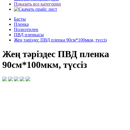
Показать все категории
Басты
Пленка
Полиэтилен
ПВД пленкасы
Жең тәріздес ПВД пленка 90см*100мкм, түссіз
Жең тәріздес ПВД пленка
90см*100мкм, түссіз