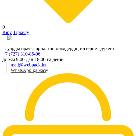
0
Кіру
Тіркелу
Қаз
Тауарды орауға арналған өнімдердің интернет-дүкені
+7 (727) 310-85-06
дс-жм 9.00-дан 18.00-ға дейін
mail@webpack.kz
WhatsApp-қа жазу