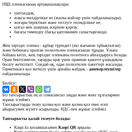
ПВД пленкасының артықшылықтары:
уытсыздық;
жақсы мөлдірлікке ие (жылы-жайлар үшін пайдаланылады);
жоғары беріктікке және тесілуге төзімділікке ие;
ылғал мен шаңның әсерінен қорғау;
бағасы төмендеу (басқа қаптамамен салыстырғанда).
Жең тәріздес пленка - құбыр түріндегі (екі жағынан тұйықталған)
және бобинаға оралған полиэтилен пленкасынан тұрады. Ұзына
бойына кесіп, жең тәріздес пленканы полотноға айналдыруға болады.
Орам бекітілмеген, тауарды орау үшін орамнан қажетті ұзындықты
босату жеткілікті. Сондай-ақ, одан полиэтилен пакеттері жасалады.
Герметикаға қол жеткізу үшін арнайы жабдық -
дәнекерлеушілер
пайдаланылады.
Бөлісу:
Біз тапсырыстың ең аз сомасынсыз заңды және жеке тұлғалармен
жұмыс істейміз.
Тапсырыстарды төлеу қолма-қол және қолма-қол емес есеп
айырысумен жүзеге асырылады, НДС-пен жұмыс істейміз.
Тапсырысты қалай төлеуге болады:
Kaspi.kz қосымшасымен
Kaspi QR
арқылы