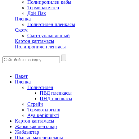
Полипропилен қабы
Термопакеттер
Дой-Пак
Пленка
Полиэтилен пленкасы
Скотч
Скотч упаковочный
Картон қаптамасы
Полипропилен лентасы
Пакет
Пленка
Полиэтилен
ПВД пленкасы
ПНД пленкасы
Стрейч
Термоотырғыш
Ауа-көпіршікті
Картон қаптамасы
Жабысқақ ленталар
Жабдықтар
Шығын материалдары