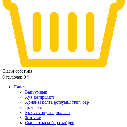
Сіздің себетіңіз
0
тауарлар
0
₸
Пакет
Вакуумдық
Ауа-көпіршікті
Арнайы қолға ұстауыш тілігі бар
Дой-Пак
Қоқыс салуға арналған
Зип-Лок
Сырғытпасы бар слайдер