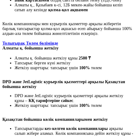
Банк картасымен
біздің сайтта онлайн төлеу (НДС-пен)
Алматы қ., Қазыбаев к-сі, 12Б мекен-жайы бойынша келіп
сатып алу кезінде
қолма-қол ақшамен
Көлік компаниялары мен курьерлік қызметтер арқылы жіберетін
барлық тапсырыстар қолма-қол ақшасыз есеп айырысу бойынша 100%
алдын-ала төлем бойынша жөнелтілетінін ескеріңіз.
Толығырақ Төлем бөлімінде
Алматы қ. бойынша жеткізу
Алматы қ. бойынша жеткізу құны
2500 ₸
Тапсырыс берген күні жеткізу
Жеткізу шарттары: тапсырыс үшін
100%
төлем
DPD және JetLogistic курьерлік қызметтері арқылы Қазақстан
бойынша жеткізу
DPD және JetLogistic курьерлік қызметтері арқылы жеткізу
құны –
КҚ тарифтеріне сәйкес
.
Жеткізу шарттары: тапсырыс үшін
100%
төлем
Қазақстан бойынша көлік компанияларымен жеткізу
Тапсырыстарды
кез-келген көлік компаниялары
арқылы
салып жібере аламыз. Көлік компаниясына дейін жеткізу құны -