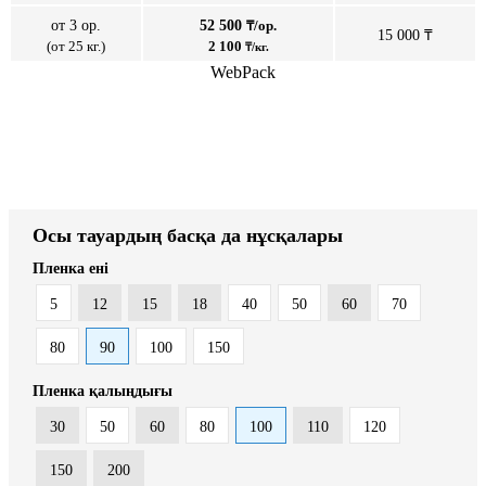
от 3 ор.
52 500
₸/ор.
15 000 ₸
(от 25 кг.)
2 100
₸/кг.
WebPack
Осы тауардың басқа да нұсқалары
Пленка ені
5
12
15
18
40
50
60
70
80
90
100
150
Пленка қалыңдығы
30
50
60
80
100
110
120
150
200