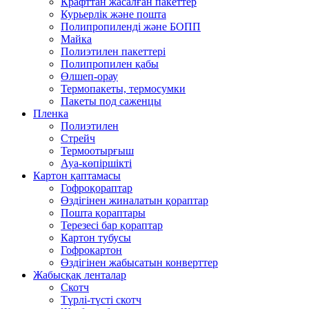
Крафттан жасалған пакеттер
Курьерлік және пошта
Полипропиленді және БОПП
Майка
Полиэтилен пакеттері
Полипропилен қабы
Өлшеп-орау
Термопакеты, термосумки
Пакеты под саженцы
Пленка
Полиэтилен
Стрейч
Термоотырғыш
Ауа-көпіршікті
Картон қаптамасы
Гофроқораптар
Өздігінен жиналатын қораптар
Пошта қораптары
Терезесі бар қораптар
Картон тубусы
Гофрокартон
Өздігінен жабысатын конверттер
Жабысқақ ленталар
Скотч
Түрлі-түсті скотч