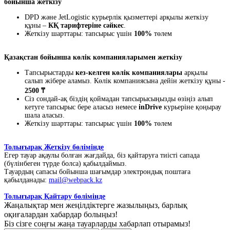
бойынша жеткізу
DPD және JetLogistic курьерлік қызметтері арқылы жеткізу
құны –
КҚ тарифтеріне сәйкес
.
Жеткізу шарттары: тапсырыс үшін
100%
төлем
Қазақстан бойынша көлік компанияларымен жеткізу
Тапсырыстарды
кез-келген көлік компаниялары
арқылы
салып жібере аламыз. Көлік компаниясына дейін жеткізу құны -
2500 ₸
Сіз сондай-ақ біздің қоймадан тапсырысыңызды өзіңіз алып
кетуге тапсырыс бере аласыз немесе
inDrive
курьеріне қоңырау
шала аласыз.
Жеткізу шарттары: тапсырыс үшін
100%
төлем
Толығырақ Жеткізу бөлімінде
Егер тауар ақаулы болған жағдайда, біз қайтаруға тиісті сапада
(бүлінбеген түрде болса) қабылдаймыз.
Тауардың сапасы бойынша шағымдар электрондық поштаға
қабылданады:
mail@webpack.kz
Толығырақ Қайтару бөлімінде
Жаңалықтар мен жеңілдіктерге жазылыңыз, барлық
оқиғалардан хабардар болыңыз!
Біз сізге соңғы жаңа тауарларды хабарлап отырамыз!