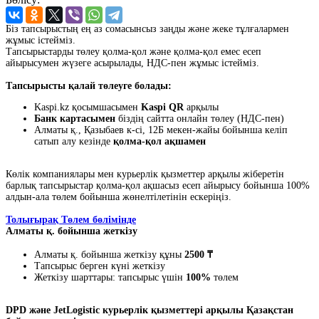
Біз тапсырыстың ең аз сомасынсыз заңды және жеке тұлғалармен
жұмыс істейміз.
Тапсырыстарды төлеу қолма-қол және қолма-қол емес есеп
айырысумен жүзеге асырылады, НДС-пен жұмыс істейміз.
Тапсырысты қалай төлеуге болады:
Kaspi.kz қосымшасымен
Kaspi QR
арқылы
Банк картасымен
біздің сайтта онлайн төлеу (НДС-пен)
Алматы қ., Қазыбаев к-сі, 12Б мекен-жайы бойынша келіп
сатып алу кезінде
қолма-қол ақшамен
Көлік компаниялары мен курьерлік қызметтер арқылы жіберетін
барлық тапсырыстар қолма-қол ақшасыз есеп айырысу бойынша 100%
алдын-ала төлем бойынша жөнелтілетінін ескеріңіз.
Толығырақ Төлем бөлімінде
Алматы қ. бойынша жеткізу
Алматы қ. бойынша жеткізу құны
2500 ₸
Тапсырыс берген күні жеткізу
Жеткізу шарттары: тапсырыс үшін
100%
төлем
DPD және JetLogistic курьерлік қызметтері арқылы Қазақстан