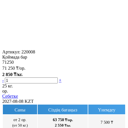
Артикул:
220008
Қоймада бар
71250
71 250
₸/ор.
2 850
₸/кг.
-
+
25 кг.
ор.
Себетке
2027-08-08
KZT
Саны
Сіздің бағаңыз
Үнемдеу
от 2 ор.
63 750
₸/ор.
7 500 ₸
(от 50 кг.)
2 550
₸/кг.