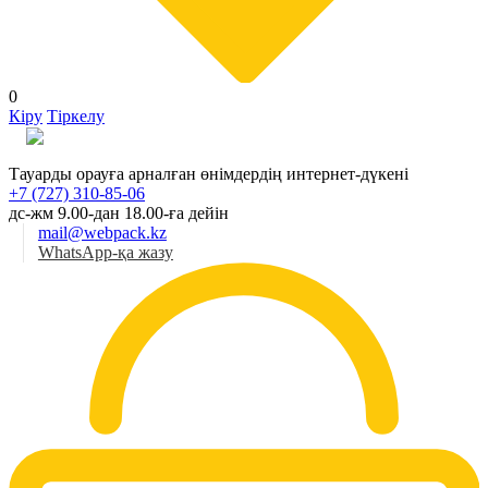
0
Кіру
Тіркелу
Қаз
Тауарды орауға арналған өнімдердің интернет-дүкені
+7 (727) 310-85-06
дс-жм 9.00-дан 18.00-ға дейін
mail@webpack.kz
WhatsApp-қа жазу