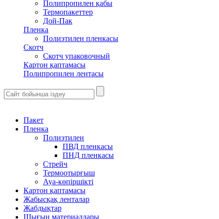
Полипропилен қабы
Термопакеттер
Дой-Пак
Пленка
Полиэтилен пленкасы
Скотч
Скотч упаковочный
Картон қаптамасы
Полипропилен лентасы
Пакет
Пленка
Полиэтилен
ПВД пленкасы
ПНД пленкасы
Стрейч
Термоотырғыш
Ауа-көпіршікті
Картон қаптамасы
Жабысқақ ленталар
Жабдықтар
Шығын материалдары