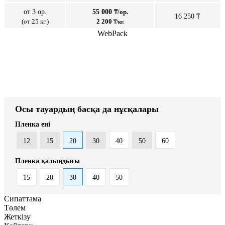
от 3 ор.
55 000
₸/ор.
16 250 ₸
(от 25 кг.)
2 200
₸/кг.
WebPack
Осы тауардың басқа да нұсқалары
Пленка ені
12
15
20
30
40
50
60
Пленка қалыңдығы
15
20
30
40
50
Сипаттама
Төлем
Жеткізу