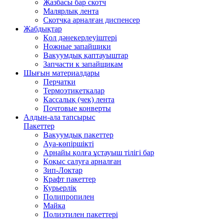
Жазбасы бар скотч
Малярлық лента
Скотчқа арналған диспенсер
Жабдықтар
Қол дәнекерлеуіштері
Ножные запайщики
Вакуумдық қаптауыштар
Запчасти к запайщикам
Шығын материалдары
Перчатки
Термоэтикеткалар
Кассалық (чек) лента
Почтовые конверты
Алдын-ала тапсырыс
Пакеттер
Вакуумдық пакеттер
Ауа-көпіршікті
Арнайы қолға ұстауыш тілігі бар
Қоқыс салуға арналған
Зип-Локтар
Крафт пакеттер
Курьерлік
Полипропилен
Майка
Полиэтилен пакеттері