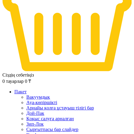
Сіздің себетіңіз
0
тауарлар
0
₸
Пакет
Вакуумдық
Ауа-көпіршікті
Арнайы қолға ұстауыш тілігі бар
Дой-Пак
Қоқыс салуға арналған
Зип-Лок
Сырғытпасы бар слайдер