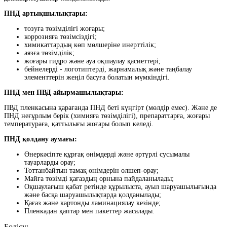
ПНД артықшылықтары:
тозуға төзімділігі жоғары;
коррозияға төзімсіздігі;
химикаттардың көп мөлшеріне инерттілік;
аязға төзімділік;
жоғары гидро және ауа оқшаулау қасиеттері;
бейнелерді - логотиптерді, жарнамалық және таңбалау
элементтерін жеңіл басуға болатын мүмкіндігі.
ПНД мен ПВД айырмашылықтары:
ПВД пленкасына қарағанда ПНД беті күңгірт (мөлдір емес). Және де
ПНД неғұрлым берік (химияға төзімділігі), препараттарға, жоғары
температураға, қаттылығы жоғары болып келеді.
ПНД қолдану аумағы:
Өнеркәсіпте құрғақ өнімдерді және әртүрлі сусымалы
тауарларды орау;
Тоттанбайтын тамақ өнімдерін өлшеп-орау;
Майға төзімді қағаздың орнына пайдаланылады;
Оқшаулағыш қабат ретінде құрылыста, ауыл шаруашылығында
және басқа шаруашылықтарда қолданылады;
Қағаз және картонды ламинациялау кезінде;
Пленкадан қаптар мен пакеттер жасалады.
Бөлісу: