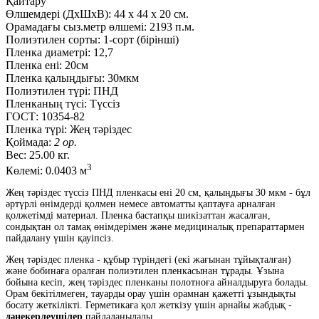
Қайтару
Өлшемдері (ДxШxВ):
44
x
44
x
20 см.
Орамадағы сыз.метр өлшемі:
2193 п.м.
Полиэтилен сорты:
1-сорт (бірінші)
Пленка диаметрі:
12,7
Пленка ені:
20см
Пленка қалыңдығы:
30мкм
Полиэтилен түрі:
ПНД
Пленканың түсі:
Түссіз
ГОСТ:
10354-82
Пленка түрі:
Жең тәріздес
Қоймада:
2 ор.
Вес:
25.00 кг.
3
Көлемі:
0.0403 м
Жең тәріздес түссіз ПНД пленкасы ені 20 см, қалыңдығы 30 мкм - бұл
әртүрлі өнімдерді қолмен немесе автоматты қаптауға арналған
қолжетімді материал. Пленка бастапқы шикізаттан жасалған,
сондықтан ол тамақ өнімдерімен және медициналық препараттармен
пайдалану үшін қауіпсіз.
Жең тәріздес пленка - құбыр түріндегі (екі жағынан тұйықталған)
және бобинаға оралған полиэтилен пленкасынан тұрады. Ұзына
бойына кесіп, жең тәріздес пленканы полотноға айналдыруға болады.
Орам бекітілмеген, тауарды орау үшін орамнан қажетті ұзындықты
босату жеткілікті. Герметикаға қол жеткізу үшін арнайы жабдық -
дәнекерлеушілер
пайдаланылады.