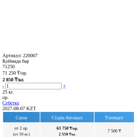
Артикул:
220007
Қоймада бар
71250
71 250
₸/ор.
2 850
₸/кг.
-
+
25 кг.
ор.
Себетке
2027-08-07
KZT
Саны
Сіздің бағаңыз
Үнемдеу
от 2 ор.
63 750
₸/ор.
7 500 ₸
(от 50 кг.)
2 550
₸/кг.