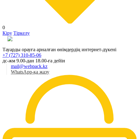
0
Кіру
Тіркелу
Қаз
Тауарды орауға арналған өнімдердің интернет-дүкені
+7 (727) 310-85-06
дс-жм 9.00-дан 18.00-ға дейін
mail@webpack.kz
WhatsApp-қа жазу