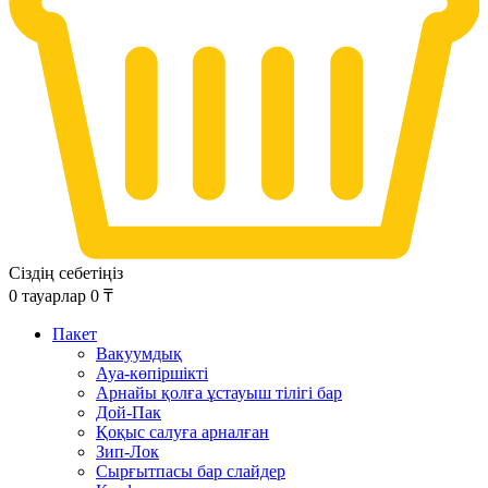
Сіздің себетіңіз
0
тауарлар
0
₸
Пакет
Вакуумдық
Ауа-көпіршікті
Арнайы қолға ұстауыш тілігі бар
Дой-Пак
Қоқыс салуға арналған
Зип-Лок
Сырғытпасы бар слайдер