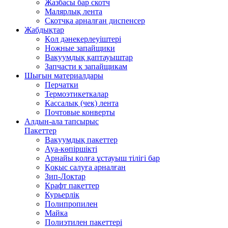
Жазбасы бар скотч
Малярлық лента
Скотчқа арналған диспенсер
Жабдықтар
Қол дәнекерлеуіштері
Ножные запайщики
Вакуумдық қаптауыштар
Запчасти к запайщикам
Шығын материалдары
Перчатки
Термоэтикеткалар
Кассалық (чек) лента
Почтовые конверты
Алдын-ала тапсырыс
Пакеттер
Вакуумдық пакеттер
Ауа-көпіршікті
Арнайы қолға ұстауыш тілігі бар
Қоқыс салуға арналған
Зип-Локтар
Крафт пакеттер
Курьерлік
Полипропилен
Майка
Полиэтилен пакеттері