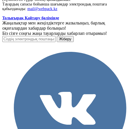
Тауардың сапасы бойынша шағымдар электрондық поштаға
қабылданады:
mail@webpack.kz
Толығырақ Қайтару бөлімінде
Жаңалықтар мен жеңілдіктерге жазылыңыз, барлық
оқиғалардан хабардар болыңыз!
Біз сізге соңғы жаңа тауарларды хабарлап отырамыз!