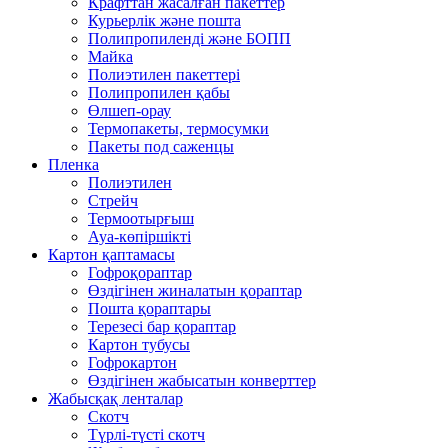
Крафттан жасалған пакеттер
Курьерлік және пошта
Полипропиленді және БОПП
Майка
Полиэтилен пакеттері
Полипропилен қабы
Өлшеп-орау
Термопакеты, термосумки
Пакеты под саженцы
Пленка
Полиэтилен
Стрейч
Термоотырғыш
Ауа-көпіршікті
Картон қаптамасы
Гофроқораптар
Өздігінен жиналатын қораптар
Пошта қораптары
Терезесі бар қораптар
Картон тубусы
Гофрокартон
Өздігінен жабысатын конверттер
Жабысқақ ленталар
Скотч
Түрлі-түсті скотч