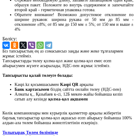
Отрежьте необходимую длину, запаяйте запайщиком один край,
образуя пакет. Положите во внутрь содержимое и запечатайте
второй край - герметичная упаковка готова.
Обратите внимание! Возможно допустимое отклонение по
ширине рукавов: ширина рукава от 50 мм до 85 мм -
отклонение ±8%; от 85 мм до 150 мм ± 5%; от 150 мм и выше ±
4%
Бөлісу:
Біз тапсырыстың ең аз сомасынсыз заңды және жеке тұлғалармен
жұмыс істейміз.
Тапсырыстарды төлеу қолма-қол және қолма-қол емес есеп
айырысумен жүзеге асырылады, НДС-пен жұмыс істейміз.
Тапсырысты қалай төлеуге болады:
Kaspi.kz қосымшасымен
Kaspi QR
арқылы
Банк картасымен
біздің сайтта онлайн төлеу (НДС-пен)
Алматы қ., Қазыбаев к-сі, 12Б мекен-жайы бойынша келіп
сатып алу кезінде
қолма-қол ақшамен
Көлік компаниялары мен курьерлік қызметтер арқылы жіберетін
барлық тапсырыстар қолма-қол ақшасыз есеп айырысу бойынша 100%
алдын-ала төлем бойынша жөнелтілетінін ескеріңіз.
Толығырақ Төлем бөлімінде