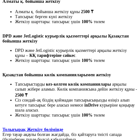
Алматы қ. бойынша жеткізу
Алматы қ. бойынша жеткізу құны
2500 ₸
Тапсырыс берген күні жеткізу
Жеткізу шарттары: тапсырыс үшін
100%
төлем
DPD және JetLogistic курьерлік қызметтері арқылы Қазақстан
бойынша жеткізу
DPD және JetLogistic курьерлік қызметтері арқылы жеткізу
құны –
КҚ тарифтеріне сәйкес
.
Жеткізу шарттары: тапсырыс үшін
100%
төлем
Қазақстан бойынша көлік компанияларымен жеткізу
Тапсырыстарды
кез-келген көлік компаниялары
арқылы
салып жібере аламыз. Көлік компаниясына дейін жеткізу құны -
2500 ₸
Сіз сондай-ақ біздің қоймадан тапсырысыңызды өзіңіз алып
кетуге тапсырыс бере аласыз немесе
inDrive
курьеріне қоңырау
шала аласыз.
Жеткізу шарттары: тапсырыс үшін
100%
төлем
Толығырақ Жеткізу бөлімінде
Егер тауар ақаулы болған жағдайда, біз қайтаруға тиісті сапада
(бүлінбеген түрде болса) қабылдаймыз.