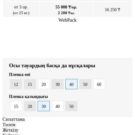
от 3 ор.
55 000
₸/ор.
16 250 ₸
(от 25 кг.)
2 200
₸/кг.
WebPack
Осы тауардың басқа да нұсқалары
Пленка ені
12
15
20
30
40
50
60
Пленка қалыңдығы
15
20
30
40
50
Сипаттама
Төлем
Жеткізу