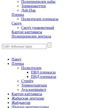
Полипропилен қабы
Термопакеттер
Дой-Пак
Пленка
Полиэтилен пленкасы
Скотч
Скотч упаковочный
Картон қаптамасы
Полипропилен лентасы
Пакет
Пленка
Полиэтилен
ПВД пленкасы
ПНД пленкасы
Стрейч
Термоотырғыш
Ауа-көпіршікті
Картон қаптамасы
Жабысқақ ленталар
Жабдықтар
Шығын материалдары