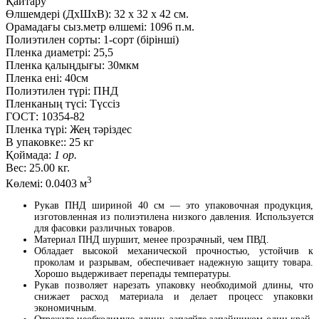
Қайтару
Өлшемдері (ДxШxВ):
32
x
32
x
42 см.
Орамадағы сыз.метр өлшемі:
1096 п.м.
Полиэтилен сорты:
1-сорт (бірінші)
Пленка диаметрі:
25,5
Пленка қалыңдығы:
30мкм
Пленка ені:
40см
Полиэтилен түрі:
ПНД
Пленканың түсі:
Түссіз
ГОСТ:
10354-82
Пленка түрі:
Жең тәріздес
В упаковке::
25 кг
Қоймада:
1 ор.
Вес:
25.00 кг.
3
Көлемі:
0.0403 м
Рукав ПНД шириной 40 см — это упаковочная продукция,
изготовленная из полиэтилена низкого давления. Используется
для фасовки различных товаров.
Материал ПНД шуршит, менее прозрачный, чем ПВД.
Обладает высокой механической прочностью, устойчив к
проколам и разрывам, обеспечивает надежную защиту товара.
Хорошо выдерживает перепады температуры.
Рукав позволяет нарезать упаковку необходимой длины, что
снижает расход материала и делает процесс упаковки
экономичным.