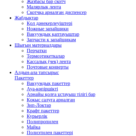
Жазбасы бар скотч
Малярлық лента
Скотчқа арналған диспенсер
Жабдықтар
Қол дәнекерлеуіштері
Ножные запайщики
Вакуумдық қаптауыштар
Запчасти к запайщикам
Шығын материалдары
Перчатки
Термоэтикеткалар
Кассалық (чек) лента
Почтовые конверты
Алдын-ала тапсырыс
Пакеттер
Вакуумдық пакеттер
Ауа-көпіршікті
Арнайы қолға ұстауыш тілігі бар
Қоқыс салуға арналған
Зип-Локтар
Крафт пакеттер
Курьерлік
Полипропилен
Майка
Полиэтилен пакеттері