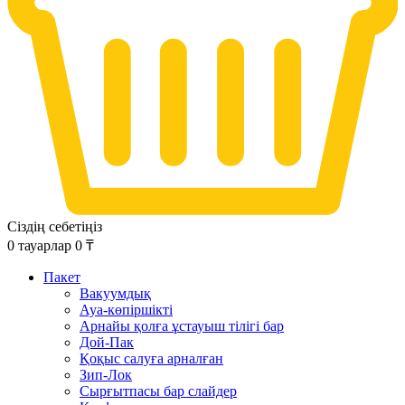
Сіздің себетіңіз
0
тауарлар
0
₸
Пакет
Вакуумдық
Ауа-көпіршікті
Арнайы қолға ұстауыш тілігі бар
Дой-Пак
Қоқыс салуға арналған
Зип-Лок
Сырғытпасы бар слайдер