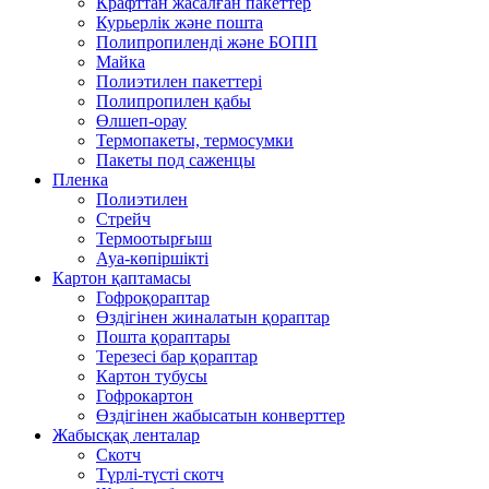
Крафттан жасалған пакеттер
Курьерлік және пошта
Полипропиленді және БОПП
Майка
Полиэтилен пакеттері
Полипропилен қабы
Өлшеп-орау
Термопакеты, термосумки
Пакеты под саженцы
Пленка
Полиэтилен
Стрейч
Термоотырғыш
Ауа-көпіршікті
Картон қаптамасы
Гофроқораптар
Өздігінен жиналатын қораптар
Пошта қораптары
Терезесі бар қораптар
Картон тубусы
Гофрокартон
Өздігінен жабысатын конверттер
Жабысқақ ленталар
Скотч
Түрлі-түсті скотч