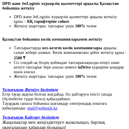
DPD және JetLogistic курьерлік қызметтері арқылы Қазақстан
бойынша жеткізу
DPD және JetLogistic курьерлік қызметтері арқылы жеткізу
құны –
КҚ тарифтеріне сәйкес
.
Жеткізу шарттары: тапсырыс үшін
100%
төлем
Қазақстан бойынша көлік компанияларымен жеткізу
Тапсырыстарды
кез-келген көлік компаниялары
арқылы
салып жібере аламыз. Көлік компаниясына дейін жеткізу құны -
2500 ₸
Сіз сондай-ақ біздің қоймадан тапсырысыңызды өзіңіз алып
кетуге тапсырыс бере аласыз немесе
inDrive
курьеріне қоңырау
шала аласыз.
Жеткізу шарттары: тапсырыс үшін
100%
төлем
Толығырақ Жеткізу бөлімінде
Егер тауар ақаулы болған жағдайда, біз қайтаруға тиісті сапада
(бүлінбеген түрде болса) қабылдаймыз.
Тауардың сапасы бойынша шағымдар электрондық поштаға
қабылданады:
mail@webpack.kz
Толығырақ Қайтару бөлімінде
Жаңалықтар мен жеңілдіктерге жазылыңыз, барлық
оқиғалардан хабардар болыңыз!