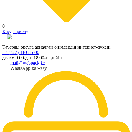
0
Кіру
Тіркелу
Қаз
Тауарды орауға арналған өнімдердің интернет-дүкені
+7 (727) 310-85-06
дс-жм 9.00-дан 18.00-ға дейін
mail@webpack.kz
WhatsApp-қа жазу