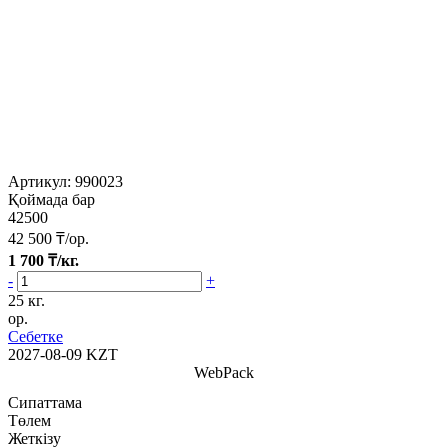
Артикул:
990023
Қоймада бар
42500
42 500
₸/ор.
1 700
₸/кг.
-
+
25 кг.
ор.
Себетке
2027-08-09
KZT
WebPack
Сипаттама
Төлем
Жеткізу