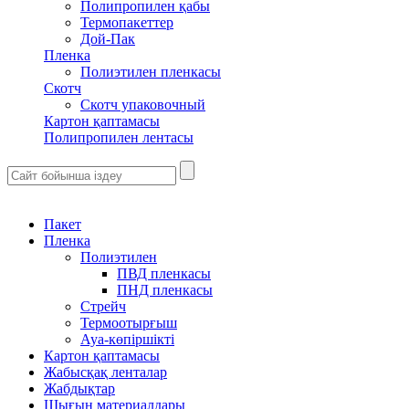
Полипропилен қабы
Термопакеттер
Дой-Пак
Пленка
Полиэтилен пленкасы
Скотч
Скотч упаковочный
Картон қаптамасы
Полипропилен лентасы
Пакет
Пленка
Полиэтилен
ПВД пленкасы
ПНД пленкасы
Стрейч
Термоотырғыш
Ауа-көпіршікті
Картон қаптамасы
Жабысқақ ленталар
Жабдықтар
Шығын материалдары