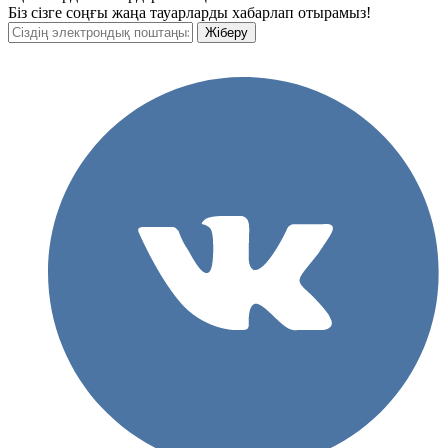
Біз сізге соңғы жаңа тауарларды хабарлап отырамыз!