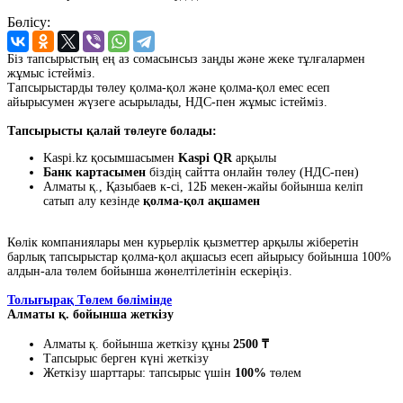
Бөлісу:
Біз тапсырыстың ең аз сомасынсыз заңды және жеке тұлғалармен
жұмыс істейміз.
Тапсырыстарды төлеу қолма-қол және қолма-қол емес есеп
айырысумен жүзеге асырылады, НДС-пен жұмыс істейміз.
Тапсырысты қалай төлеуге болады:
Kaspi.kz қосымшасымен
Kaspi QR
арқылы
Банк картасымен
біздің сайтта онлайн төлеу (НДС-пен)
Алматы қ., Қазыбаев к-сі, 12Б мекен-жайы бойынша келіп
сатып алу кезінде
қолма-қол ақшамен
Көлік компаниялары мен курьерлік қызметтер арқылы жіберетін
барлық тапсырыстар қолма-қол ақшасыз есеп айырысу бойынша 100%
алдын-ала төлем бойынша жөнелтілетінін ескеріңіз.
Толығырақ Төлем бөлімінде
Алматы қ. бойынша жеткізу
Алматы қ. бойынша жеткізу құны
2500 ₸
Тапсырыс берген күні жеткізу
Жеткізу шарттары: тапсырыс үшін
100%
төлем