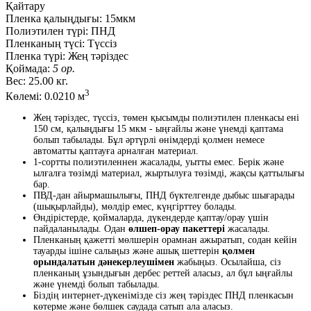
Қайтару
Пленка қалыңдығы:
15мкм
Полиэтилен түрі:
ПНД
Пленканың түсі:
Түссіз
Пленка түрі:
Жең тәріздес
Қоймада:
5 ор.
Вес:
25.00 кг.
3
Көлемі:
0.0210 м
Жең тәріздес, түссіз, төмен қысымды полиэтилен пленкасы ені
150 см, қалыңдығы 15 мкм - ыңғайлы және үнемді қаптама
болып табылады. Бұл әртүрлі өнімдерді қолмен немесе
автоматты қаптауға арналған материал.
1-сортты полиэтиленнен жасалады, уытты емес. Берік және
ылғалға төзімді материал, жыртылуға төзімді, жақсы қаттылығы
бар.
ПВД-дан айырмашылығы, ПНД бүктелгенде дыбыс шығарады
(шықырлайды), мөлдір емес, күңгірттеу болады.
Өндірістерде, қоймаларда, дүкендерде қаптау/орау үшін
пайдаланылады. Одан
өлшеп-орау пакеттері
жасалады.
Пленканың қажетті мөлшерін орамнан ажыратып, содан кейін
тауарды ішіне салыңыз және ашық шеттерін
қолмен
орындалатын дәнекерлеушімен
жабыңыз. Осылайша, сіз
пленканың ұзындығын дербес реттей аласыз, ал бұл ыңғайлы
және үнемді болып табылады.
Біздің интернет-дүкенімізде сіз жең тәріздес ПНД пленкасын
көтерме және бөлшек саудада сатып ала аласыз.