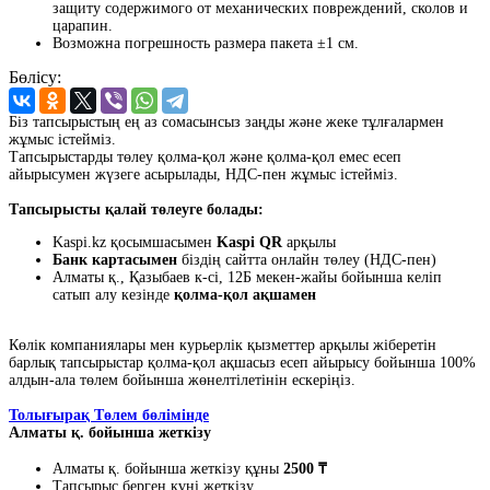
защиту содержимого от механических повреждений, сколов и
царапин.
Возможна погрешность размера пакета ±1 см.
Бөлісу:
Біз тапсырыстың ең аз сомасынсыз заңды және жеке тұлғалармен
жұмыс істейміз.
Тапсырыстарды төлеу қолма-қол және қолма-қол емес есеп
айырысумен жүзеге асырылады, НДС-пен жұмыс істейміз.
Тапсырысты қалай төлеуге болады:
Kaspi.kz қосымшасымен
Kaspi QR
арқылы
Банк картасымен
біздің сайтта онлайн төлеу (НДС-пен)
Алматы қ., Қазыбаев к-сі, 12Б мекен-жайы бойынша келіп
сатып алу кезінде
қолма-қол ақшамен
Көлік компаниялары мен курьерлік қызметтер арқылы жіберетін
барлық тапсырыстар қолма-қол ақшасыз есеп айырысу бойынша 100%
алдын-ала төлем бойынша жөнелтілетінін ескеріңіз.
Толығырақ Төлем бөлімінде
Алматы қ. бойынша жеткізу
Алматы қ. бойынша жеткізу құны
2500 ₸
Тапсырыс берген күні жеткізу