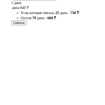
1 дана
дана
840 ₸
Ұсақ көтерме бағасы
25
дана -
750 ₸
Оптом
79
дана -
660 ₸
Себетке