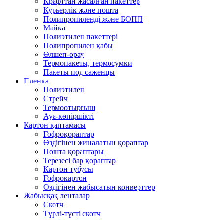
Крафттан жасалған пакеттер
Курьерлік және пошта
Полипропиленді және БОПП
Майка
Полиэтилен пакеттері
Полипропилен қабы
Өлшеп-орау
Термопакеты, термосумки
Пакеты под саженцы
Пленка
Полиэтилен
Стрейч
Термоотырғыш
Ауа-көпіршікті
Картон қаптамасы
Гофроқораптар
Өздігінен жиналатын қораптар
Пошта қораптары
Терезесі бар қораптар
Картон тубусы
Гофрокартон
Өздігінен жабысатын конверттер
Жабысқақ ленталар
Скотч
Түрлі-түсті скотч