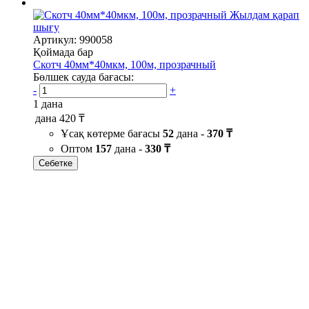
Жылдам қарап
шығу
Артикул: 990058
Қоймада бар
Скотч 40мм*40мкм, 100м, прозрачный
Бөлшек сауда бағасы:
-
+
1 дана
дана
420 ₸
Ұсақ көтерме бағасы
52
дана -
370 ₸
Оптом
157
дана -
330 ₸
Себетке