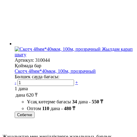
Жылдам қарап
шығу
Артикул: 310044
Қоймада бар
Скотч 48мм*40мкм, 100м, прозрачный
Бөлшек сауда бағасы:
-
+
1 дана
дана
620 ₸
Ұсақ көтерме бағасы
34
дана -
550 ₸
Оптом
110
дана -
480 ₸
Себетке
Жаңалықтар мен жеңілдіктерге жазылыңыз, барлық