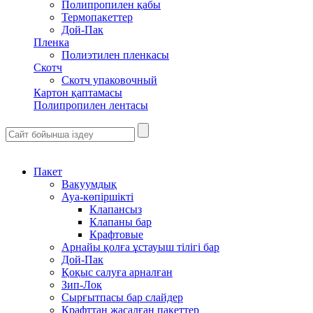
Полипропилен қабы
Термопакеттер
Дой-Пак
Пленка
Полиэтилен пленкасы
Скотч
Скотч упаковочный
Картон қаптамасы
Полипропилен лентасы
Пакет
Вакуумдық
Ауа-көпіршікті
Клапансыз
Клапаны бар
Крафтовые
Арнайы қолға ұстауыш тілігі бар
Дой-Пак
Қоқыс салуға арналған
Зип-Лок
Сырғытпасы бар слайдер
Крафттан жасалған пакеттер