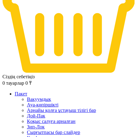
Сіздің себетіңіз
0
тауарлар
0
₸
Пакет
Вакуумдық
Ауа-көпіршікті
Арнайы қолға ұстауыш тілігі бар
Дой-Пак
Қоқыс салуға арналған
Зип-Лок
Сырғытпасы бар слайдер