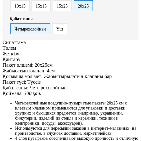
10x15
15x15
15x25
20x25
Қабат саны
Четырехслойные
Үш
Сипаттама
Төлем
Жеткізу
Қайтару
Пакет өлшемі:
20x25см
Жабысатын клапан:
4см
Қосымша мәлімет:
Жабыстырылатын клапаны бар
Пакет түсі:
Түссіз
Қабат саны:
Четырехслойные
Қоймада:
300 қап.
Четырехслойные воздушно-пузырчатые пакеты 20x25 см с
клеевым клапаном применяются для упаковки и доставки
хрупких и бьющихся предметов (например, украшений,
бижутерии, изделий из стекла и керамики, техники и
электроники, посуды, аксессуаров).
Используются для пересылки заказов в интернет-магазинах, на
производстве, в службах доставки, маркетплейсах.
4 слоя пузырьков обеспечивают высокую прочность и отличную