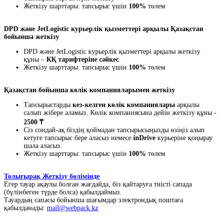
Жеткізу шарттары: тапсырыс үшін
100%
төлем
DPD және JetLogistic курьерлік қызметтері арқылы Қазақстан
бойынша жеткізу
DPD және JetLogistic курьерлік қызметтері арқылы жеткізу
құны –
КҚ тарифтеріне сәйкес
.
Жеткізу шарттары: тапсырыс үшін
100%
төлем
Қазақстан бойынша көлік компанияларымен жеткізу
Тапсырыстарды
кез-келген көлік компаниялары
арқылы
салып жібере аламыз. Көлік компаниясына дейін жеткізу құны -
2500 ₸
Сіз сондай-ақ біздің қоймадан тапсырысыңызды өзіңіз алып
кетуге тапсырыс бере аласыз немесе
inDrive
курьеріне қоңырау
шала аласыз.
Жеткізу шарттары: тапсырыс үшін
100%
төлем
Толығырақ Жеткізу бөлімінде
Егер тауар ақаулы болған жағдайда, біз қайтаруға тиісті сапада
(бүлінбеген түрде болса) қабылдаймыз.
Тауардың сапасы бойынша шағымдар электрондық поштаға
қабылданады:
mail@webpack.kz