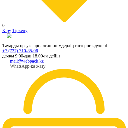
0
Кіру
Тіркелу
Қаз
Тауарды орауға арналған өнімдердің интернет-дүкені
+7 (727) 310-85-06
дс-жм 9.00-дан 18.00-ға дейін
mail@webpack.kz
WhatsApp-қа жазу