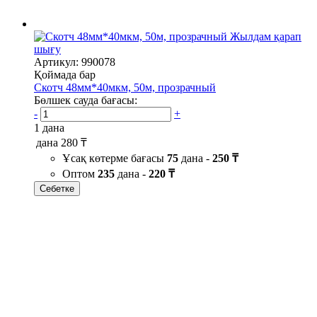
Жылдам қарап
шығу
Артикул: 990078
Қоймада бар
Скотч 48мм*40мкм, 50м, прозрачный
Бөлшек сауда бағасы:
-
+
1 дана
дана
280 ₸
Ұсақ көтерме бағасы
75
дана -
250 ₸
Оптом
235
дана -
220 ₸
Себетке