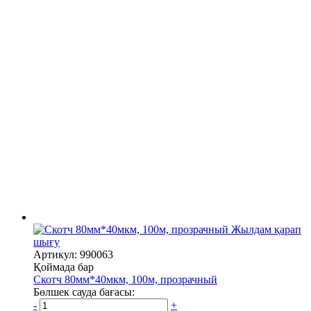
Жылдам қарап
шығу
Артикул: 990063
Қоймада бар
Скотч 80мм*40мкм, 100м, прозрачный
Бөлшек сауда бағасы:
-
+