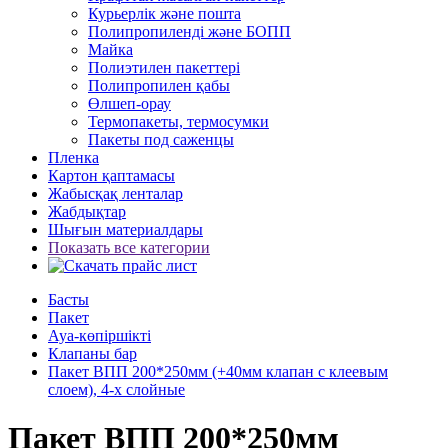
Курьерлік және пошта
Полипропиленді және БОПП
Майка
Полиэтилен пакеттері
Полипропилен қабы
Өлшеп-орау
Термопакеты, термосумки
Пакеты под саженцы
Пленка
Картон қаптамасы
Жабысқақ ленталар
Жабдықтар
Шығын материалдары
Показать все категории
Басты
Пакет
Ауа-көпіршікті
Клапаны бар
Пакет ВПП 200*250мм (+40мм клапан с клеевым
слоем), 4-х слойные
Пакет ВПП 200*250мм