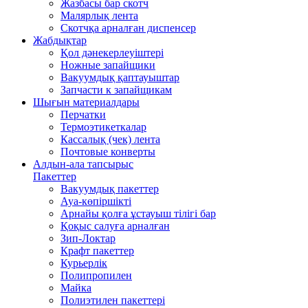
Жазбасы бар скотч
Малярлық лента
Скотчқа арналған диспенсер
Жабдықтар
Қол дәнекерлеуіштері
Ножные запайщики
Вакуумдық қаптауыштар
Запчасти к запайщикам
Шығын материалдары
Перчатки
Термоэтикеткалар
Кассалық (чек) лента
Почтовые конверты
Алдын-ала тапсырыс
Пакеттер
Вакуумдық пакеттер
Ауа-көпіршікті
Арнайы қолға ұстауыш тілігі бар
Қоқыс салуға арналған
Зип-Локтар
Крафт пакеттер
Курьерлік
Полипропилен
Майка
Полиэтилен пакеттері