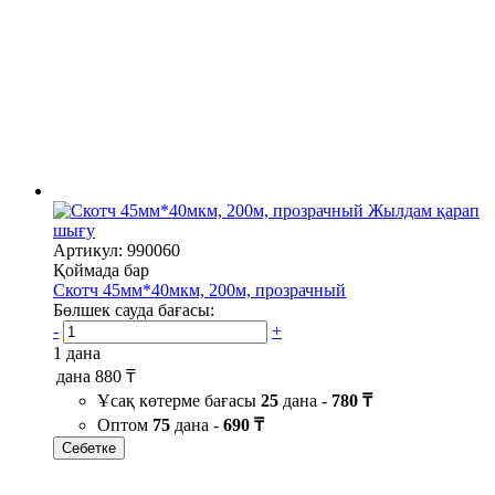
Жылдам қарап
шығу
Артикул: 990060
Қоймада бар
Скотч 45мм*40мкм, 200м, прозрачный
Бөлшек сауда бағасы:
-
+
1 дана
дана
880 ₸
Ұсақ көтерме бағасы
25
дана -
780 ₸
Оптом
75
дана -
690 ₸
Себетке