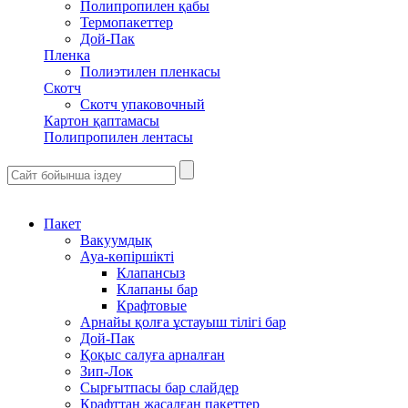
Полипропилен қабы
Термопакеттер
Дой-Пак
Пленка
Полиэтилен пленкасы
Скотч
Скотч упаковочный
Картон қаптамасы
Полипропилен лентасы
Пакет
Вакуумдық
Ауа-көпіршікті
Клапансыз
Клапаны бар
Крафтовые
Арнайы қолға ұстауыш тілігі бар
Дой-Пак
Қоқыс салуға арналған
Зип-Лок
Сырғытпасы бар слайдер
Крафттан жасалған пакеттер