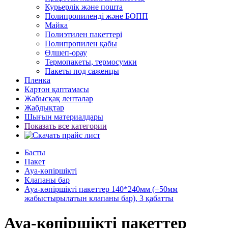
Курьерлік және пошта
Полипропиленді және БОПП
Майка
Полиэтилен пакеттері
Полипропилен қабы
Өлшеп-орау
Термопакеты, термосумки
Пакеты под саженцы
Пленка
Картон қаптамасы
Жабысқақ ленталар
Жабдықтар
Шығын материалдары
Показать все категории
Басты
Пакет
Ауа-көпіршікті
Клапаны бар
Ауа-көпіршікті пакеттер 140*240мм (+50мм
жабыстырылатын клапаны бар), 3 қабатты
Ауа-көпіршікті пакеттер