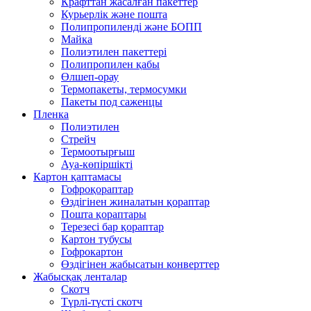
Крафттан жасалған пакеттер
Курьерлік және пошта
Полипропиленді және БОПП
Майка
Полиэтилен пакеттері
Полипропилен қабы
Өлшеп-орау
Термопакеты, термосумки
Пакеты под саженцы
Пленка
Полиэтилен
Стрейч
Термоотырғыш
Ауа-көпіршікті
Картон қаптамасы
Гофроқораптар
Өздігінен жиналатын қораптар
Пошта қораптары
Терезесі бар қораптар
Картон тубусы
Гофрокартон
Өздігінен жабысатын конверттер
Жабысқақ ленталар
Скотч
Түрлі-түсті скотч