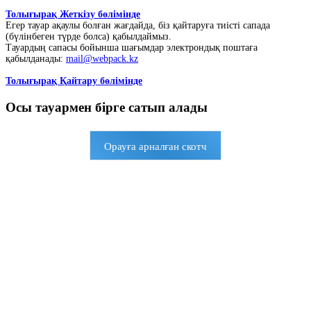
Толығырақ Жеткізу бөлімінде
Егер тауар ақаулы болған жағдайда, біз қайтаруға тиісті сапада
(бүлінбеген түрде болса) қабылдаймыз.
Тауардың сапасы бойынша шағымдар электрондық поштаға
қабылданады:
mail@webpack.kz
Толығырақ Қайтару бөлімінде
Осы тауармен бірге сатып алады
Орауға арналған скотч