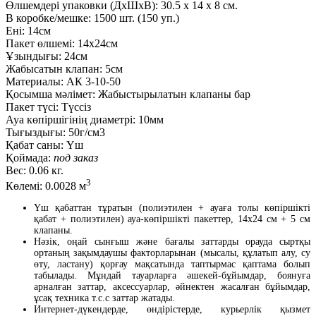
Өлшемдері упаковки (ДxШxВ):
30.5
x
14
x
8 см.
В коробке/мешке:
1500 шт. (150 уп.)
Ені:
14см
Пакет өлшемі:
14x24см
Ұзындығы:
24см
Жабысатын клапан:
5см
Материалы:
АК 3-10-50
Қосымша мәлімет:
Жабыстырылатын клапаны бар
Пакет түсі:
Түссіз
Ауа көпіршігінің диаметрі:
10мм
Тығыздығы:
50г/см3
Қабат саны:
Үш
Қоймада:
под заказ
Вес:
0.06 кг.
3
Көлемі:
0.0028 м
Үш қабаттан тұратын (полиэтилен + ауаға толы көпіршікті
қабат + полиэтилен) ауа-көпіршікті пакеттер, 14х24 см + 5 см
клапаны.
Нәзік, оңай сынғыш және бағалы заттарды орауда сыртқы
ортаның зақымдаушы факторларынан (мысалы, құлатып алу, су
өту, ластану) қорғау мақсатында таптырмас қаптама болып
табылады. Мұндай тауарларға әшекей-бұйымдар, боянуға
арналған заттар, аксессуарлар, әйнектен жасалған бұйымдар,
ұсақ техника т.с.с заттар жатады.
Интернет-дүкендерде, өндірістерде, курьерлік қызмет