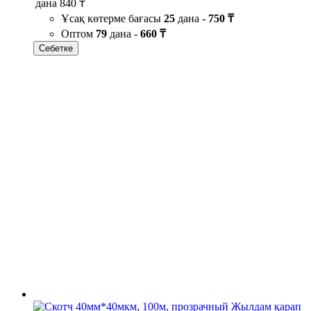
дана
840 ₸
Ұсақ көтерме бағасы
25
дана -
750 ₸
Оптом
79
дана -
660 ₸
Себетке
Жылдам қарап