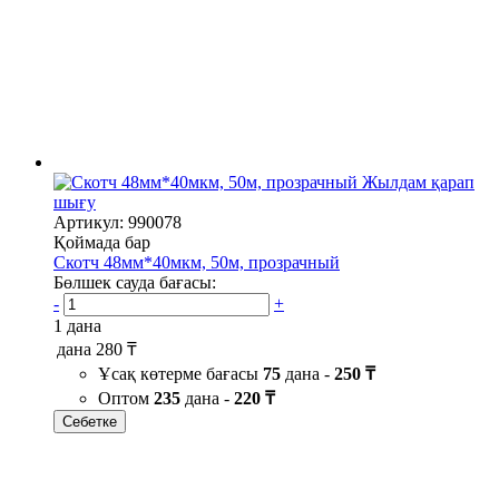
Жылдам қарап
шығу
Артикул: 990078
Қоймада бар
Скотч 48мм*40мкм, 50м, прозрачный
Бөлшек сауда бағасы:
-
+
1 дана
дана
280 ₸
Ұсақ көтерме бағасы
75
дана -
250 ₸
Оптом
235
дана -
220 ₸
Себетке