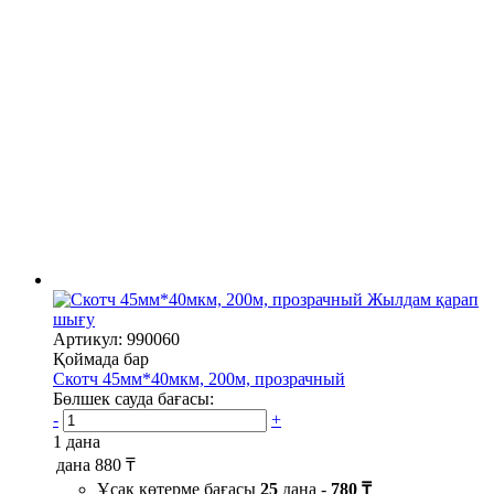
Жылдам қарап
шығу
Артикул: 990060
Қоймада бар
Скотч 45мм*40мкм, 200м, прозрачный
Бөлшек сауда бағасы:
-
+
1 дана
дана
880 ₸
Ұсақ көтерме бағасы
25
дана -
780 ₸