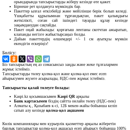
орындарында тапсырыстарды жіберу кезінде өте қажет.
Бірнеше рет қолдануға мүмкіндік бар.
Пакеттер ылғал өткізбейді және мейілінше берік болып келеді.
Үшқабатты құрылымнан тұрғандықтан, пакет қалыңдығы
жеткілікті, соған сай ішіндегі тауарды құлау кезінде
зақымданудан сақтайды.
Пакет оңай жабылады: қорғағыш лентаны скотчтан ажыратып,
клапанды негізге жабыстырсаңыз болды.
Дайын пакеттердің өлшемдері +/- 1 см ауытқуы мүмкін
екендігін ескеріңіз!
Бөлісу:
Біз тапсырыстың ең аз сомасынсыз заңды және жеке тұлғалармен
жұмыс істейміз.
Тапсырыстарды төлеу қолма-қол және қолма-қол емес есеп
айырысумен жүзеге асырылады, НДС-пен жұмыс істейміз.
Тапсырысты қалай төлеуге болады:
Kaspi.kz қосымшасымен
Kaspi QR
арқылы
Банк картасымен
біздің сайтта онлайн төлеу (НДС-пен)
Алматы қ., Қазыбаев к-сі, 12Б мекен-жайы бойынша келіп
сатып алу кезінде
қолма-қол ақшамен
Көлік компаниялары мен курьерлік қызметтер арқылы жіберетін
барлық тапсырыстар қолма-қол ақшасыз есеп айырысу бойынша 100%