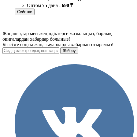
Оптом
75
дана -
690 ₸
Себетке
Жаңалықтар мен жеңілдіктерге жазылыңыз, барлық
оқиғалардан хабардар болыңыз!
Біз сізге соңғы жаңа тауарларды хабарлап отырамыз!