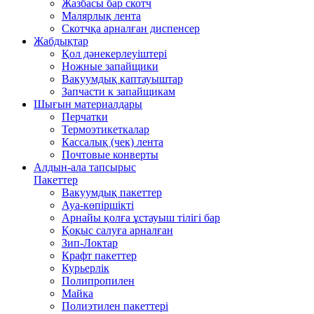
Жазбасы бар скотч
Малярлық лента
Скотчқа арналған диспенсер
Жабдықтар
Қол дәнекерлеуіштері
Ножные запайщики
Вакуумдық қаптауыштар
Запчасти к запайщикам
Шығын материалдары
Перчатки
Термоэтикеткалар
Кассалық (чек) лента
Почтовые конверты
Алдын-ала тапсырыс
Пакеттер
Вакуумдық пакеттер
Ауа-көпіршікті
Арнайы қолға ұстауыш тілігі бар
Қоқыс салуға арналған
Зип-Локтар
Крафт пакеттер
Курьерлік
Полипропилен
Майка
Полиэтилен пакеттері