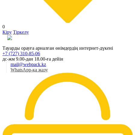
0
Кіру
Тіркелу
Қаз
Тауарды орауға арналған өнімдердің интернет-дүкені
+7 (727) 310-85-06
дс-жм 9.00-дан 18.00-ға дейін
mail@webpack.kz
WhatsApp-қа жазу