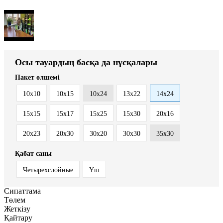
Осы тауардың басқа да нұсқалары
Пакет өлшемі
10x10
10x15
10x24
13x22
14x24
15x15
15x17
15x25
15x30
20x16
20x23
20x30
30x20
30x30
35x30
Қабат саны
Четырехслойные
Үш
Сипаттама
Төлем
Жеткізу
Қайтару