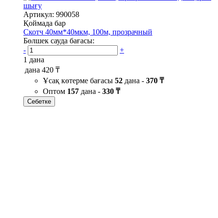
шығу
Артикул: 990058
Қоймада бар
Скотч 40мм*40мкм, 100м, прозрачный
Бөлшек сауда бағасы:
-
+
1 дана
дана
420 ₸
Ұсақ көтерме бағасы
52
дана -
370 ₸
Оптом
157
дана -
330 ₸
Себетке