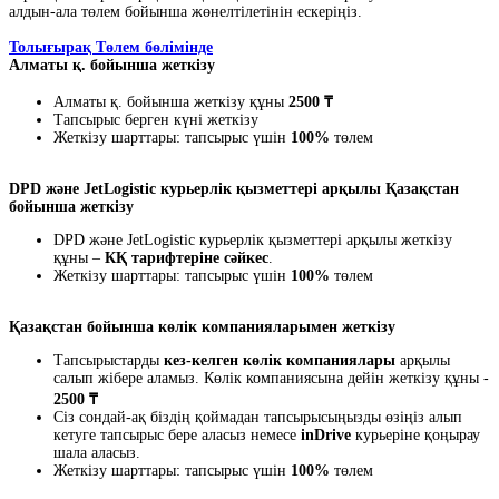
алдын-ала төлем бойынша жөнелтілетінін ескеріңіз.
Толығырақ Төлем бөлімінде
Алматы қ. бойынша жеткізу
Алматы қ. бойынша жеткізу құны
2500 ₸
Тапсырыс берген күні жеткізу
Жеткізу шарттары: тапсырыс үшін
100%
төлем
DPD және JetLogistic курьерлік қызметтері арқылы Қазақстан
бойынша жеткізу
DPD және JetLogistic курьерлік қызметтері арқылы жеткізу
құны –
КҚ тарифтеріне сәйкес
.
Жеткізу шарттары: тапсырыс үшін
100%
төлем
Қазақстан бойынша көлік компанияларымен жеткізу
Тапсырыстарды
кез-келген көлік компаниялары
арқылы
салып жібере аламыз. Көлік компаниясына дейін жеткізу құны -
2500 ₸
Сіз сондай-ақ біздің қоймадан тапсырысыңызды өзіңіз алып
кетуге тапсырыс бере аласыз немесе
inDrive
курьеріне қоңырау
шала аласыз.
Жеткізу шарттары: тапсырыс үшін
100%
төлем