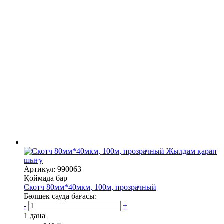
Жылдам қарап
шығу
Артикул: 990063
Қоймада бар
Скотч 80мм*40мкм, 100м, прозрачный
Бөлшек сауда бағасы:
-
+
1 дана