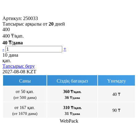
Артикул:
250033
Тапсырыс арқылы от
20
дней
400
400
₸/қап.
40
₸/дана
-
+
10 дана
қап.
Тапсырыс беру
2027-08-08
KZT
Саны
Сіздің бағаңыз
Үнемдеу
от 50 қап.
360
₸/қап.
40 ₸
(от 500 дана)
36
₸/дана
от 167 қап.
310
₸/қап.
90 ₸
(от 1670 дана)
31
₸/дана
WebPack