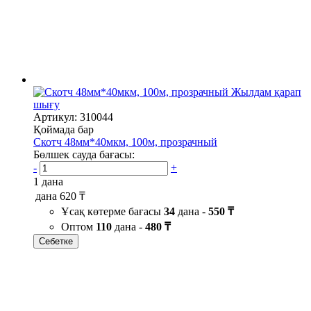
Жылдам қарап
шығу
Артикул: 310044
Қоймада бар
Скотч 48мм*40мкм, 100м, прозрачный
Бөлшек сауда бағасы:
-
+
1 дана
дана
620 ₸
Ұсақ көтерме бағасы
34
дана -
550 ₸
Оптом
110
дана -
480 ₸
Себетке