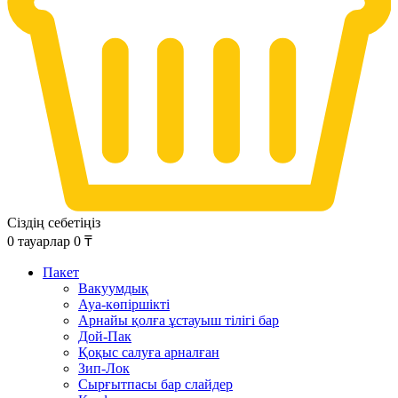
Сіздің себетіңіз
0
тауарлар
0
₸
Пакет
Вакуумдық
Ауа-көпіршікті
Арнайы қолға ұстауыш тілігі бар
Дой-Пак
Қоқыс салуға арналған
Зип-Лок
Сырғытпасы бар слайдер