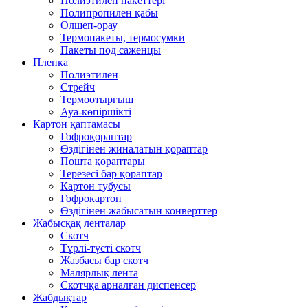
Полиэтилен пакеттері
Полипропилен қабы
Өлшеп-орау
Термопакеты, термосумки
Пакеты под саженцы
Пленка
Полиэтилен
Стрейч
Термоотырғыш
Ауа-көпіршікті
Картон қаптамасы
Гофроқораптар
Өздігінен жиналатын қораптар
Пошта қораптары
Терезесі бар қораптар
Картон тубусы
Гофрокартон
Өздігінен жабысатын конверттер
Жабысқақ ленталар
Скотч
Түрлі-түсті скотч
Жазбасы бар скотч
Малярлық лента
Скотчқа арналған диспенсер
Жабдықтар