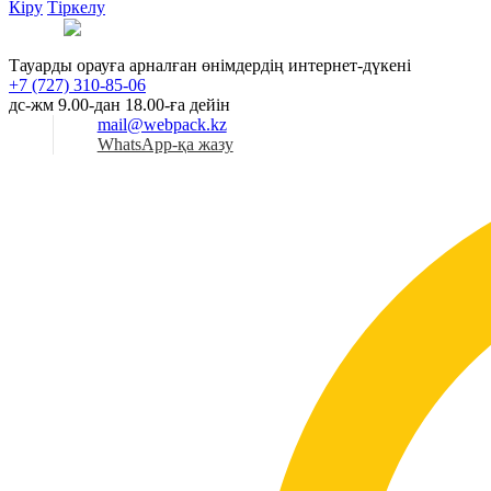
Кіру
Тіркелу
Қаз
Тауарды орауға арналған өнімдердің интернет-дүкені
+7 (727) 310-85-06
дс-жм 9.00-дан 18.00-ға дейін
mail@webpack.kz
WhatsApp-қа жазу