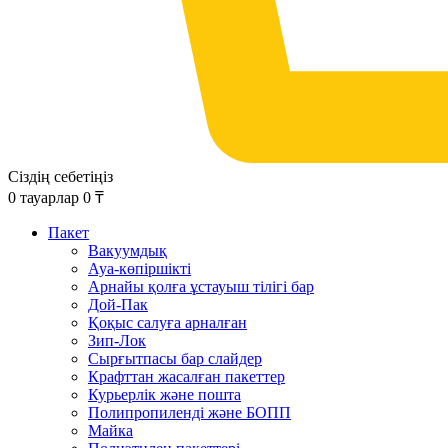
Сіздің себетіңіз
0
тауарлар
0
₸
Пакет
Вакуумдық
Ауа-көпіршікті
Арнайы қолға ұстауыш тілігі бар
Дой-Пак
Қоқыс салуға арналған
Зип-Лок
Сырғытпасы бар слайдер
Крафттан жасалған пакеттер
Курьерлік және пошта
Полипропиленді және БОПП
Майка