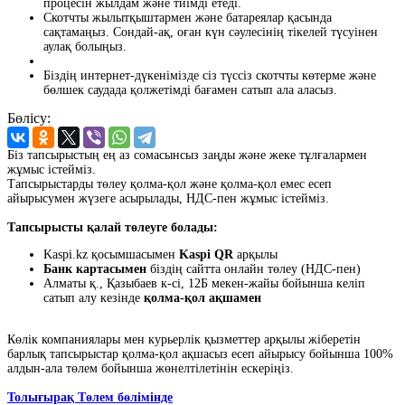
процесін жылдам және тиімді етеді.
Скотчты жылытқыштармен және батареялар қасында
сақтамаңыз. Сондай-ақ, оған күн сәулесінің тікелей түсуінен
аулақ болыңыз.
Біздің интернет-дүкенімізде сіз түссіз скотчты көтерме және
бөлшек саудада қолжетімді бағамен сатып ала аласыз.
Бөлісу:
Біз тапсырыстың ең аз сомасынсыз заңды және жеке тұлғалармен
жұмыс істейміз.
Тапсырыстарды төлеу қолма-қол және қолма-қол емес есеп
айырысумен жүзеге асырылады, НДС-пен жұмыс істейміз.
Тапсырысты қалай төлеуге болады:
Kaspi.kz қосымшасымен
Kaspi QR
арқылы
Банк картасымен
біздің сайтта онлайн төлеу (НДС-пен)
Алматы қ., Қазыбаев к-сі, 12Б мекен-жайы бойынша келіп
сатып алу кезінде
қолма-қол ақшамен
Көлік компаниялары мен курьерлік қызметтер арқылы жіберетін
барлық тапсырыстар қолма-қол ақшасыз есеп айырысу бойынша 100%
алдын-ала төлем бойынша жөнелтілетінін ескеріңіз.
Толығырақ Төлем бөлімінде