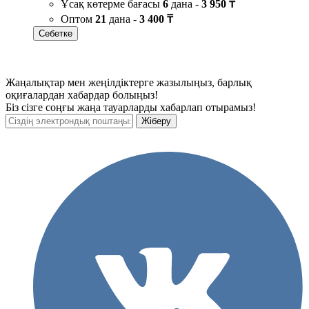
Ұсақ көтерме бағасы
6
дана -
3 950 ₸
Оптом
21
дана -
3 400 ₸
Себетке
Жаңалықтар мен жеңілдіктерге жазылыңыз, барлық
оқиғалардан хабардар болыңыз!
Біз сізге соңғы жаңа тауарларды хабарлап отырамыз!