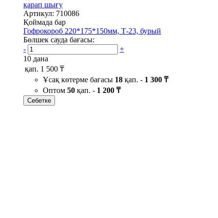
қарап шығу
Артикул: 710086
Қоймада бар
Гофрокороб 220*175*150мм, Т-23, бурый
Бөлшек сауда бағасы:
-
+
10 дана
қап.
1 500 ₸
Ұсақ көтерме бағасы
18
қап. -
1 300 ₸
Оптом
50
қап. -
1 200 ₸
Себетке