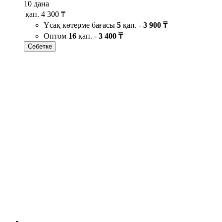
10 дана
қап.
4 300 ₸
Ұсақ көтерме бағасы
5
қап. -
3 900 ₸
Оптом
16
қап. -
3 400 ₸
Себетке