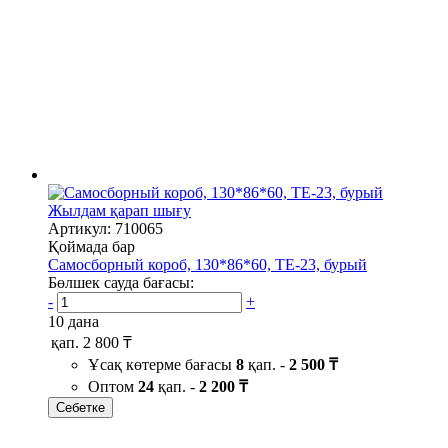
Жылдам қарап шығу
Артикул: 710065
Қоймада бар
Самосборный короб, 130*86*60, ТЕ-23, бурый
Бөлшек сауда бағасы:
-
+
10 дана
қап.
2 800 ₸
Ұсақ көтерме бағасы
8
қап. -
2 500 ₸
Оптом
24
қап. -
2 200 ₸
Себетке