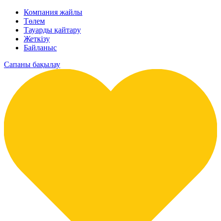
Компания жайлы
Төлем
Тауарды қайтару
Жеткізу
Байланыс
Сапаны бақылау