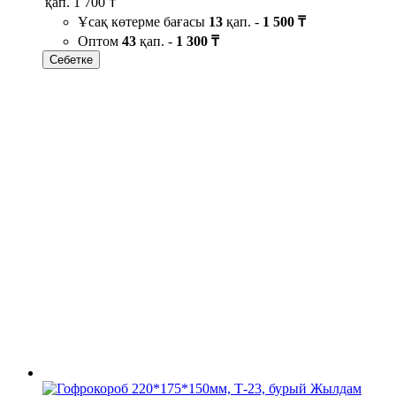
қап.
1 700 ₸
Ұсақ көтерме бағасы
13
қап. -
1 500 ₸
Оптом
43
қап. -
1 300 ₸
Себетке
Жылдам