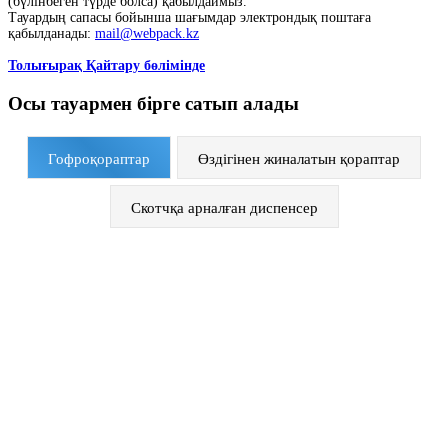
(бүлінбеген түрде болса) қабылдаймыз.
Тауардың сапасы бойынша шағымдар электрондық поштаға
қабылданады:
mail@webpack.kz
Толығырақ Қайтару бөлімінде
Осы тауармен бірге сатып алады
Гофроқораптар
Өздігінен жиналатын қораптар
Скотчқа арналған диспенсер