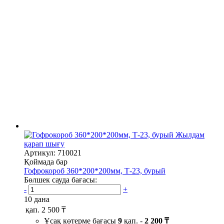
Жылдам
қарап шығу
Артикул: 710021
Қоймада бар
Гофрокороб 360*200*200мм, Т-23, бурый
Бөлшек сауда бағасы:
-
+
10 дана
қап.
2 500 ₸
Ұсақ көтерме бағасы
9
қап. -
2 200 ₸