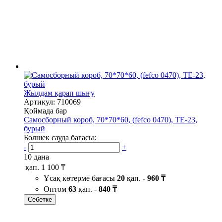
Жылдам қарап шығу
Артикул: 710069
Қоймада бар
Самосборный короб, 70*70*60, (fefco 0470), ТЕ-23,
бурый
Бөлшек сауда бағасы:
-
+
10 дана
қап.
1 100 ₸
Ұсақ көтерме бағасы
20
қап. -
960 ₸
Оптом
63
қап. -
840 ₸
Себетке