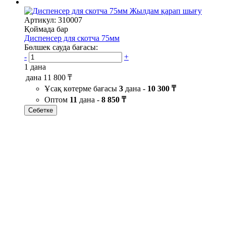
Жылдам қарап шығу
Артикул: 310007
Қоймада бар
Диспенсер для скотча 75мм
Бөлшек сауда бағасы:
-
+
1 дана
дана
11 800 ₸
Ұсақ көтерме бағасы
3
дана -
10 300 ₸
Оптом
11
дана -
8 850 ₸
Себетке