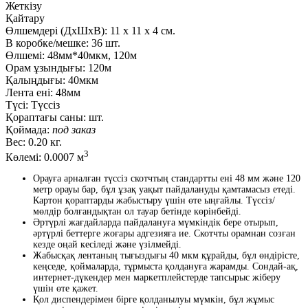
Жеткізу
Қайтару
Өлшемдері (ДxШxВ):
11
x
11
x
4 см.
В коробке/мешке:
36 шт.
Өлшемі:
48мм*40мкм, 120м
Орам ұзындығы:
120м
Қалыңдығы:
40мкм
Лента ені:
48мм
Түсі:
Түссіз
Қораптағы саны:
шт.
Қоймада:
под заказ
Вес:
0.20 кг.
3
Көлемі:
0.0007 м
Орауға арналған түссіз скотчтың стандартты ені 48 мм және 120
метр орауы бар, бұл ұзақ уақыт пайдалануды қамтамасыз етеді.
Картон қораптарды жабыстыру үшін өте ыңғайлы. Түссіз/
мөлдір болғандықтан ол тауар бетінде көрінбейді.
Әртүрлі жағдайларда пайдалануға мүмкіндік бере отырып,
әртүрлі беттерге жоғары адгезияға ие. Скотчты орамнан созған
кезде оңай кесіледі және үзілмейді.
Жабысқақ лентаның тығыздығы 40 мкм құрайды, бұл өндірісте,
кеңседе, қоймаларда, тұрмыста қолдануға жарамды. Сондай-ақ,
интернет-дүкендер мен маркетплейстерде тапсырыс жіберу
үшін өте қажет.
Қол диспендерімен бірге қолданылуы мүмкін, бұл жұмыс