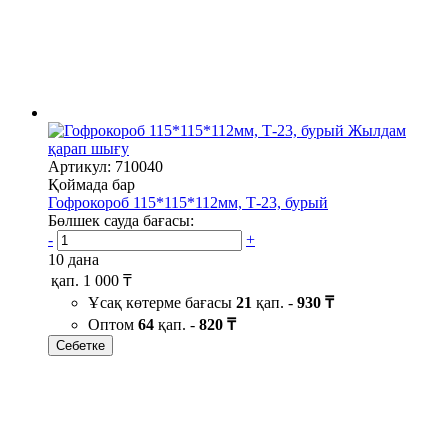
Жылдам
қарап шығу
Артикул: 710040
Қоймада бар
Гофрокороб 115*115*112мм, Т-23, бурый
Бөлшек сауда бағасы:
-
+
10 дана
қап.
1 000 ₸
Ұсақ көтерме бағасы
21
қап. -
930 ₸
Оптом
64
қап. -
820 ₸
Себетке