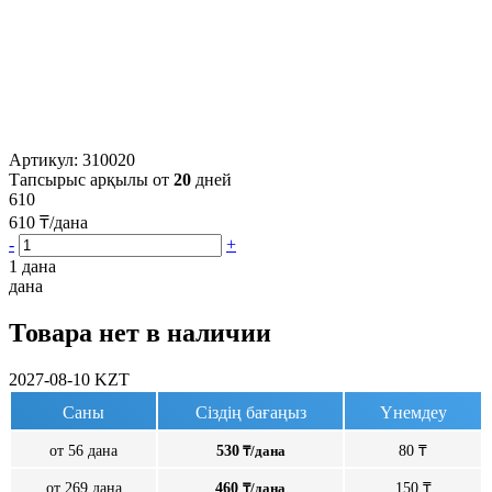
Артикул:
310020
Тапсырыс арқылы от
20
дней
610
610
₸/дана
-
+
1 дана
дана
Товара нет в наличии
2027-08-10
KZT
Саны
Сіздің бағаңыз
Үнемдеу
от 56 дана
530
₸/дана
80 ₸
от 269 дана
460
₸/дана
150 ₸