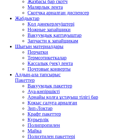
Жазбасы бар скотч
Малярлық лента
Скотчқа арналған диспенсер
Жабдықтар
Қол дәнекерлеуіштері
Ножные запайщики
Вакуумдық қаптауыштар
Запчасти к запайщикам
Шығын материалдары
Перчатки
Термоэтикеткалар
Кассалық (чек) лента
Почтовые конверты
Алдын-ала тапсырыс
Пакеттер
Вакуумдық пакеттер
Ауа-көпіршікті
Арнайы қолға ұстауыш тілігі бар
Қоқыс салуға арналған
Зип-Локтар
Крафт пакеттер
Курьерлік
Полипропилен
Майка
Полиэтилен пакеттері