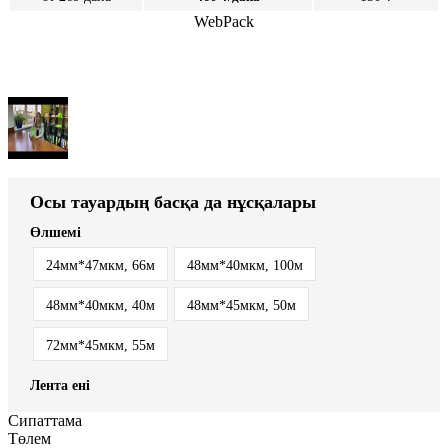
WebPack
Осы тауардың басқа да нұсқалары
Өлшемі
24мм*47мкм, 66м
48мм*40мкм, 100м
48мм*40мкм, 40м
48мм*45мкм, 50м
72мм*45мкм, 55м
Лента ені
Сипаттама
Төлем