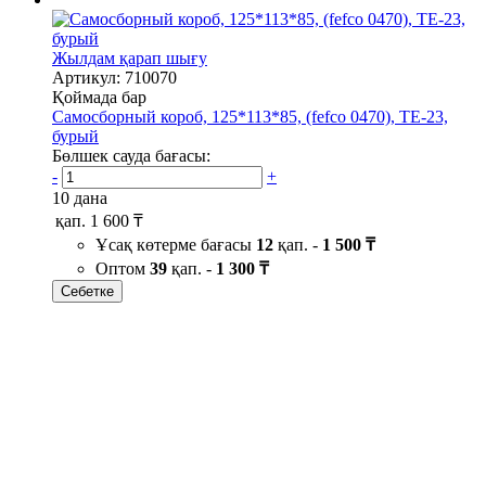
Жылдам қарап шығу
Артикул: 710070
Қоймада бар
Самосборный короб, 125*113*85, (fefco 0470), ТЕ-23,
бурый
Бөлшек сауда бағасы:
-
+
10 дана
қап.
1 600 ₸
Ұсақ көтерме бағасы
12
қап. -
1 500 ₸
Оптом
39
қап. -
1 300 ₸
Себетке