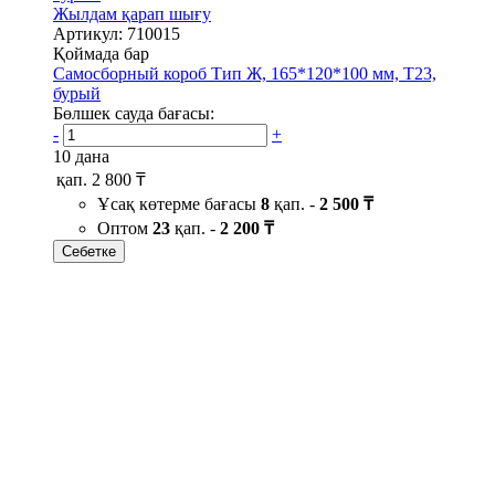
Жылдам қарап шығу
Артикул: 710015
Қоймада бар
Самосборный короб Тип Ж, 165*120*100 мм, Т23,
бурый
Бөлшек сауда бағасы:
-
+
10 дана
қап.
2 800 ₸
Ұсақ көтерме бағасы
8
қап. -
2 500 ₸
Оптом
23
қап. -
2 200 ₸
Себетке