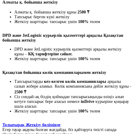
Алматы қ. бойынша жеткізу
Алматы қ. бойынша жеткізу құны
2500 ₸
Тапсырыс берген күні жеткізу
Жеткізу шарттары: тапсырыс үшін
100%
төлем
DPD және JetLogistic курьерлік қызметтері арқылы Қазақстан
бойынша жеткізу
DPD және JetLogistic курьерлік қызметтері арқылы жеткізу
құны –
КҚ тарифтеріне сәйкес
.
Жеткізу шарттары: тапсырыс үшін
100%
төлем
Қазақстан бойынша көлік компанияларымен жеткізу
Тапсырыстарды
кез-келген көлік компаниялары
арқылы
салып жібере аламыз. Көлік компаниясына дейін жеткізу құны -
2500 ₸
Сіз сондай-ақ біздің қоймадан тапсырысыңызды өзіңіз алып
кетуге тапсырыс бере аласыз немесе
inDrive
курьеріне қоңырау
шала аласыз.
Жеткізу шарттары: тапсырыс үшін
100%
төлем
Толығырақ Жеткізу бөлімінде
Егер тауар ақаулы болған жағдайда, біз қайтаруға тиісті сапада