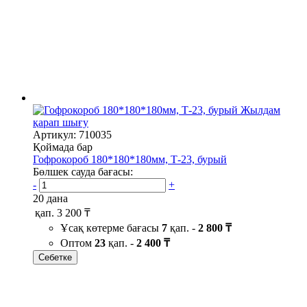
Жылдам
қарап шығу
Артикул: 710035
Қоймада бар
Гофрокороб 180*180*180мм, Т-23, бурый
Бөлшек сауда бағасы:
-
+
20 дана
қап.
3 200 ₸
Ұсақ көтерме бағасы
7
қап. -
2 800 ₸
Оптом
23
қап. -
2 400 ₸
Себетке