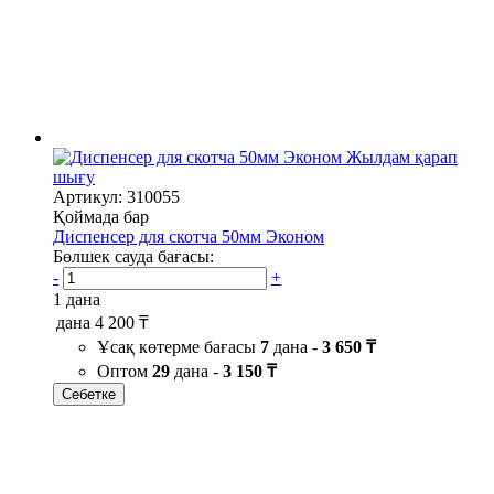
Жылдам қарап
шығу
Артикул: 310055
Қоймада бар
Диспенсер для скотча 50мм Эконом
Бөлшек сауда бағасы:
-
+
1 дана
дана
4 200 ₸
Ұсақ көтерме бағасы
7
дана -
3 650 ₸
Оптом
29
дана -
3 150 ₸
Себетке