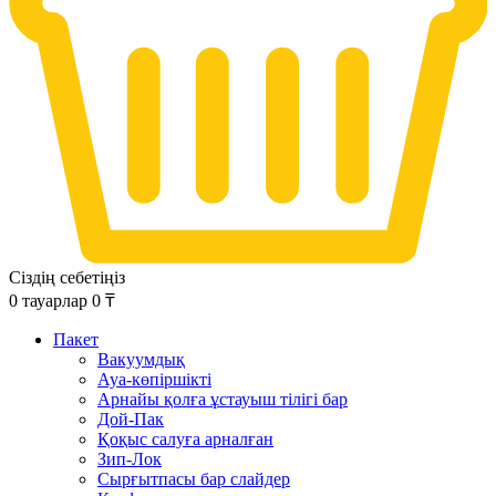
Сіздің себетіңіз
0
тауарлар
0
₸
Пакет
Вакуумдық
Ауа-көпіршікті
Арнайы қолға ұстауыш тілігі бар
Дой-Пак
Қоқыс салуға арналған
Зип-Лок
Сырғытпасы бар слайдер