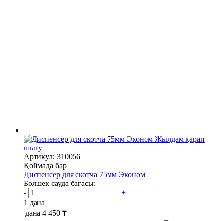
Жылдам қарап
шығу
Артикул: 310056
Қоймада бар
Диспенсер для скотча 75мм Эконом
Бөлшек сауда бағасы:
-
+
1 дана
дана
4 450 ₸