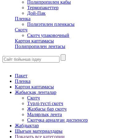
Полипропилен қабы
Термопакеттер
Дой-Пак
Пленка
Полиэтилен пленкасы
Скотч
Скотч упаковочный
Картон қаптамасы
Полипропилен лентасы
Пакет
Пленка
Картон қаптамасы
Жабысқақ ленталар
Скотч
Түрлі-түсті скотч
Жазбасы бар скотч
Малярлық лента
Скотчқа арналған диспенсер
Жабдықтар
Шығын материалдары
Показать все категории