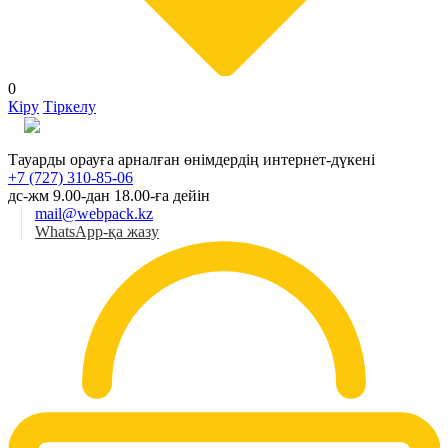
0
Кіру
Тіркелу
Қаз
Тауарды орауға арналған өнімдердің интернет-дүкені
+7 (727) 310-85-06
дс-жм 9.00-дан 18.00-ға дейін
mail@webpack.kz
WhatsApp-қа жазу