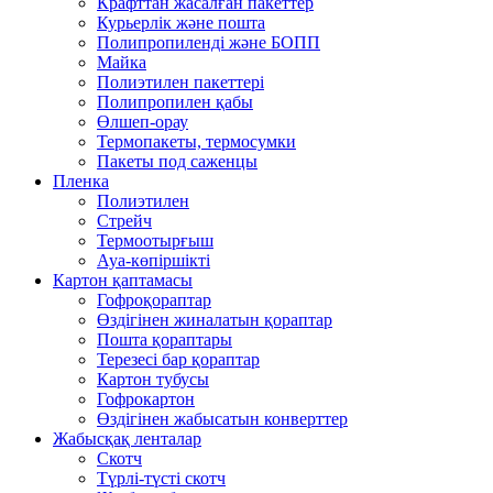
Крафттан жасалған пакеттер
Курьерлік және пошта
Полипропиленді және БОПП
Майка
Полиэтилен пакеттері
Полипропилен қабы
Өлшеп-орау
Термопакеты, термосумки
Пакеты под саженцы
Пленка
Полиэтилен
Стрейч
Термоотырғыш
Ауа-көпіршікті
Картон қаптамасы
Гофроқораптар
Өздігінен жиналатын қораптар
Пошта қораптары
Терезесі бар қораптар
Картон тубусы
Гофрокартон
Өздігінен жабысатын конверттер
Жабысқақ ленталар
Скотч
Түрлі-түсті скотч