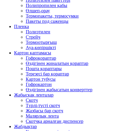
Полиэтилен пакеттері
Полипропилен қабы
Өлшеп-орау
Термопакеты, термосумки
Пакеты под саженцы
Пленка
Полиэтилен
Стрейч
Термоотырғыш
Ауа-көпіршікті
Картон қаптамасы
Гофроқораптар
Өздігінен жиналатын қораптар
Пошта қораптары
Терезесі бар қораптар
Картон тубусы
Гофрокартон
Өздігінен жабысатын конверттер
Жабысқақ ленталар
Скотч
Түрлі-түсті скотч
Жазбасы бар скотч
Малярлық лента
Скотчқа арналған диспенсер
Жабдықтар