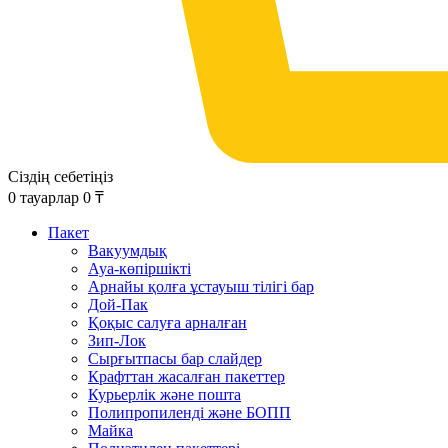
Сіздің себетіңіз
0
тауарлар
0
₸
Пакет
Вакуумдық
Ауа-көпіршікті
Арнайы қолға ұстауыш тілігі бар
Дой-Пак
Қоқыс салуға арналған
Зип-Лок
Сырғытпасы бар слайдер
Крафттан жасалған пакеттер
Курьерлік және пошта
Полипропиленді және БОПП
Майка