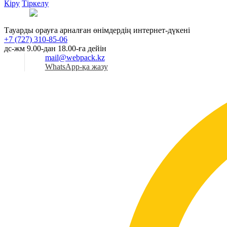
Кіру
Тіркелу
Қаз
Тауарды орауға арналған өнімдердің интернет-дүкені
+7 (727) 310-85-06
дс-жм 9.00-дан 18.00-ға дейін
mail@webpack.kz
WhatsApp-қа жазу