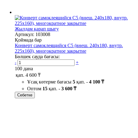
Жылдам қарап шығу
Артикул: 103008
Қоймада бар
Конверт самоклеящийся С5 (внеш. 240х180, внутр.
225х160), многократное закрытие
Бөлшек сауда бағасы:
-
+
100 дана
қап.
4 600 ₸
Ұсақ көтерме бағасы
5
қап. -
4 100 ₸
Оптом
15
қап. -
3 600 ₸
Себетке