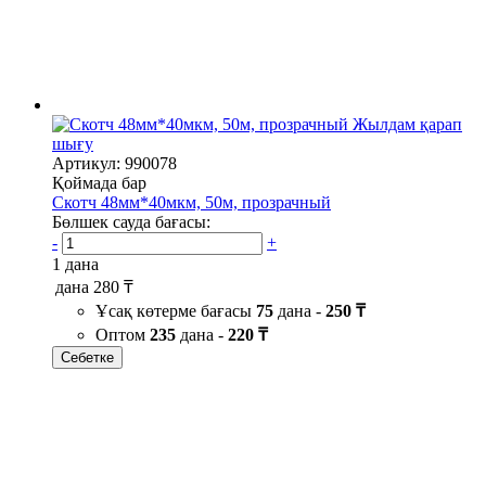
Жылдам қарап
шығу
Артикул: 990078
Қоймада бар
Скотч 48мм*40мкм, 50м, прозрачный
Бөлшек сауда бағасы:
-
+
1 дана
дана
280 ₸
Ұсақ көтерме бағасы
75
дана -
250 ₸
Оптом
235
дана -
220 ₸
Себетке