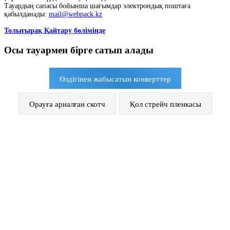
Тауардың сапасы бойынша шағымдар электрондық поштаға
қабылданады:
mail@webpack.kz
Толығырақ Қайтару бөлімінде
Осы тауармен бірге сатып алады
Өздігінен жабысатын конверттер
Орауға арналған скотч
Қол стрейч пленкасы