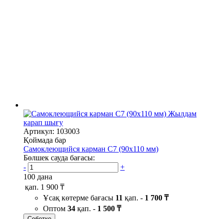
Жылдам
қарап шығу
Артикул: 103003
Қоймада бар
Самоклеющийся карман C7 (90х110 мм)
Бөлшек сауда бағасы:
-
+
100 дана
қап.
1 900 ₸
Ұсақ көтерме бағасы
11
қап. -
1 700 ₸
Оптом
34
қап. -
1 500 ₸
Себетке