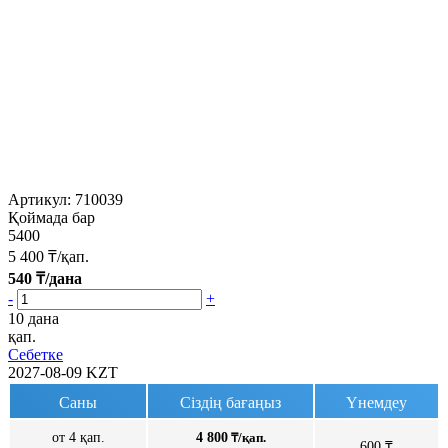
Артикул:
710039
Қоймада бар
5400
5 400
₸/қап.
540
₸/дана
-
+
10 дана
қап.
Себетке
2027-08-09
KZT
Саны
Сіздің бағаңыз
Үнемдеу
от 4 қап.
4 800
₸/қап.
600 ₸