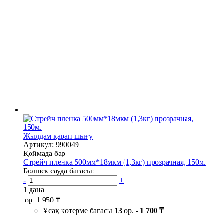
Жылдам қарап шығу
Артикул: 990049
Қоймада бар
Стрейч пленка 500мм*18мкм (1,3кг) прозрачная, 150м.
Бөлшек сауда бағасы:
-
+
1 дана
ор.
1 950 ₸
Ұсақ көтерме бағасы
13
ор. -
1 700 ₸