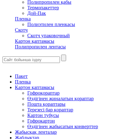
Полипропилен қабы
Термопакеттер
Дой-Пак
Пленка
Полиэтилен пленкасы
Скотч
Скотч упаковочный
Картон қаптамасы
Полипропилен лентасы
Пакет
Пленка
Картон қаптамасы
Гофроқораптар
Өздігінен жиналатын қораптар
Пошта қораптары
Терезесі бар қораптар
Картон тубусы
Гофрокартон
Өздігінен жабысатын конверттер
Жабысқақ ленталар
Жабдықтар