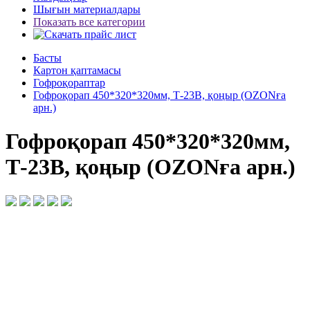
Шығын материалдары
Показать все категории
Басты
Картон қаптамасы
Гофроқораптар
Гофроқорап 450*320*320мм, Т-23В, қоңыр (OZONға
арн.)
Гофроқорап 450*320*320мм,
Т-23В, қоңыр (OZONға арн.)