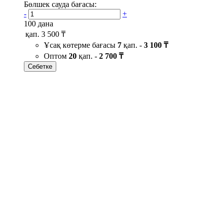
Бөлшек сауда бағасы:
-
+
100 дана
қап.
3 500 ₸
Ұсақ көтерме бағасы
7
қап. -
3 100 ₸
Оптом
20
қап. -
2 700 ₸
Себетке