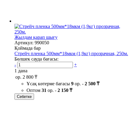
Жылдам қарап шығу
Артикул: 990050
Қоймада бар
Стрейч пленка 500мм*18мкм (1,9кг) прозрачная, 250м.
Бөлшек сауда бағасы:
-
+
1 дана
ор.
2 800 ₸
Ұсақ көтерме бағасы
9
ор. -
2 500 ₸
Оптом
31
ор. -
2 150 ₸
Себетке