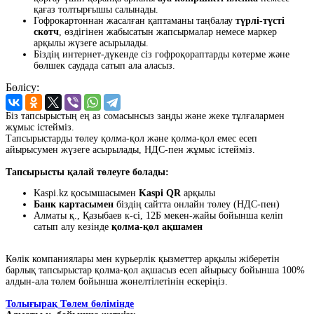
қағаз толтырғышы салынады.
Гофрокартоннан жасалған қаптаманы таңбалау
түрлі-түсті
скотч
, өздігінен жабысатын жапсырмалар немесе маркер
арқылы жүзеге асырылады.
Біздің интернет-дүкенде сіз гофроқораптарды көтерме және
бөлшек саудада сатып ала аласыз.
Бөлісу:
Біз тапсырыстың ең аз сомасынсыз заңды және жеке тұлғалармен
жұмыс істейміз.
Тапсырыстарды төлеу қолма-қол және қолма-қол емес есеп
айырысумен жүзеге асырылады, НДС-пен жұмыс істейміз.
Тапсырысты қалай төлеуге болады:
Kaspi.kz қосымшасымен
Kaspi QR
арқылы
Банк картасымен
біздің сайтта онлайн төлеу (НДС-пен)
Алматы қ., Қазыбаев к-сі, 12Б мекен-жайы бойынша келіп
сатып алу кезінде
қолма-қол ақшамен
Көлік компаниялары мен курьерлік қызметтер арқылы жіберетін
барлық тапсырыстар қолма-қол ақшасыз есеп айырысу бойынша 100%
алдын-ала төлем бойынша жөнелтілетінін ескеріңіз.
Толығырақ Төлем бөлімінде