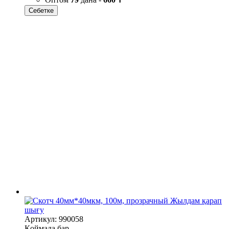
Себетке
Жылдам қарап
шығу
Артикул: 990058
Қоймада бар