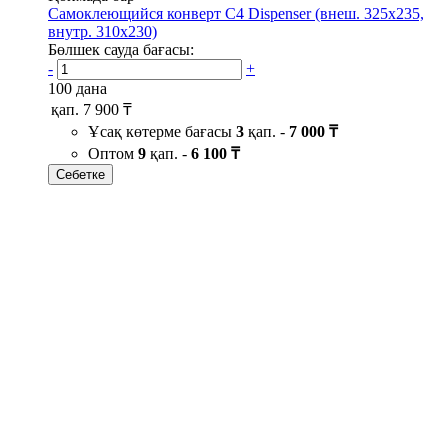
Самоклеющийся конверт С4 Dispenser (внеш. 325х235,
внутр. 310х230)
Бөлшек сауда бағасы:
-
+
100 дана
қап.
7 900 ₸
Ұсақ көтерме бағасы
3
қап. -
7 000 ₸
Оптом
9
қап. -
6 100 ₸
Себетке