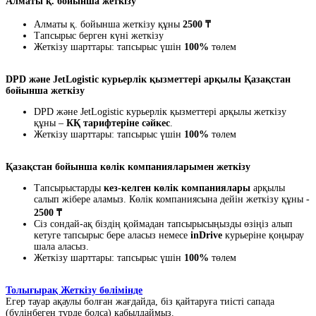
Алматы қ. бойынша жеткізу
Алматы қ. бойынша жеткізу құны
2500 ₸
Тапсырыс берген күні жеткізу
Жеткізу шарттары: тапсырыс үшін
100%
төлем
DPD және JetLogistic курьерлік қызметтері арқылы Қазақстан
бойынша жеткізу
DPD және JetLogistic курьерлік қызметтері арқылы жеткізу
құны –
КҚ тарифтеріне сәйкес
.
Жеткізу шарттары: тапсырыс үшін
100%
төлем
Қазақстан бойынша көлік компанияларымен жеткізу
Тапсырыстарды
кез-келген көлік компаниялары
арқылы
салып жібере аламыз. Көлік компаниясына дейін жеткізу құны -
2500 ₸
Сіз сондай-ақ біздің қоймадан тапсырысыңызды өзіңіз алып
кетуге тапсырыс бере аласыз немесе
inDrive
курьеріне қоңырау
шала аласыз.
Жеткізу шарттары: тапсырыс үшін
100%
төлем
Толығырақ Жеткізу бөлімінде
Егер тауар ақаулы болған жағдайда, біз қайтаруға тиісті сапада
(бүлінбеген түрде болса) қабылдаймыз.