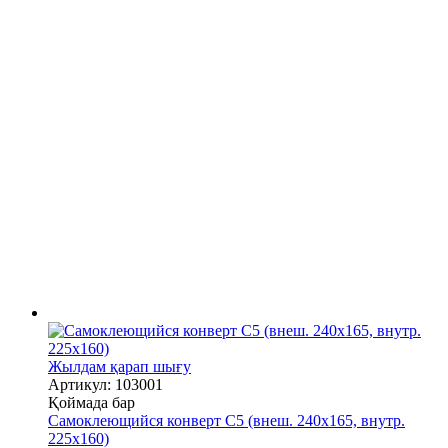
Жылдам қарап шығу
Артикул: 103001
Қоймада бар
Самоклеющийся конверт С5 (внеш. 240х165, внутр.
225х160)