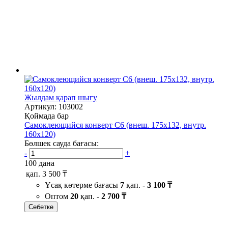
Жылдам қарап шығу
Артикул: 103002
Қоймада бар
Самоклеющийся конверт С6 (внеш. 175х132, внутр.
160х120)
Бөлшек сауда бағасы:
-
+
100 дана
қап.
3 500 ₸
Ұсақ көтерме бағасы
7
қап. -
3 100 ₸
Оптом
20
қап. -
2 700 ₸
Себетке