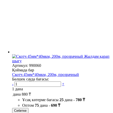
Жылдам қарап
шығу
Артикул: 990060
Қоймада бар
Скотч 45мм*40мкм, 200м, прозрачный
Бөлшек сауда бағасы:
-
+
1 дана
дана
880 ₸
Ұсақ көтерме бағасы
25
дана -
780 ₸
Оптом
75
дана -
690 ₸
Себетке