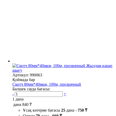
Жылдам қарап
шығу
Артикул: 990063
Қоймада бар
Скотч 80мм*40мкм, 100м, прозрачный
Бөлшек сауда бағасы:
-
+
1 дана
дана
840 ₸
Ұсақ көтерме бағасы
25
дана -
750 ₸
Оптом
79
дана -
660 ₸