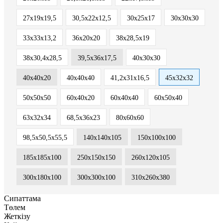
27х19х19,5
30,5х22х12,5
30х25х17
30х30х30
33х33х13,2
36х20х20
38х28,5х19
38х30,4х28,5
39,5х36х17,5
40х30х30
40х40х20
40х40х40
41,2х31х16,5
45х32х32
50х50х50
60х40х20
60х40х40
60х50х40
63х32х34
68,5х36х23
80х60х60
98,5x50,5x55,5
140х140х105
150х100х100
185х185х100
250x150x150
260х120х105
300x180x100
300х300х100
310х260х380
Сипаттама
Төлем
Жеткізу