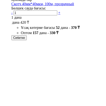
Скотч 40мм*40мкм, 100м, прозрачный
Бөлшек сауда бағасы:
-
+
1 дана
дана
420 ₸
Ұсақ көтерме бағасы
52
дана -
370 ₸
Оптом
157
дана -
330 ₸
Себетке