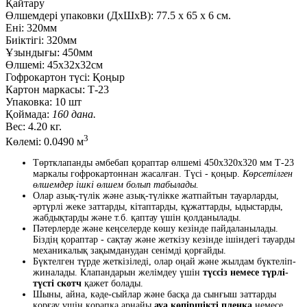
Қайтару
Өлшемдері упаковки (ДxШxВ):
77.5
x
65
x
6 см.
Ені:
320мм
Биіктігі:
320мм
Ұзындығы:
450мм
Өлшемі:
45х32х32см
Гофрокартон түсі:
Қоңыр
Картон маркасы:
Т-23
Упаковка:
10 шт
Қоймада:
160 дана.
Вес:
4.20 кг.
3
Көлемі:
0.0490 м
Төртклапанды әмбебап қораптар өлшемі 450x320x320 мм Т-23
маркалы гофрокартоннан жасалған. Түсі - қоңыр.
Көрсетілген
өлшемдер ішкі өлшем болып табылады.
Олар азық-түлік және азық-түлікке жатпайтын тауарларды,
әртүрлі жеке заттарды, кітаптарды, құжаттарды, ыдыстарды,
жабдықтарды және т.б. қаптау үшін қолданылады.
Пәтерлерде және кеңселерде көшу кезінде пайдаланылады.
Біздің қораптар - сақтау және жеткізу кезінде ішіндегі тауарды
механикалық зақымданудан сенімді қорғайды.
Бүктелген түрде жеткізіледі, олар оңай және жылдам бүктеліп-
жиналады. Клапандарын желімдеу үшін
түссіз немесе түрлі-
түсті скотч
қажет болады.
Шыны, айна, кәде-сыйлар және басқа да сынғыш заттарды
қорғау үшін қорапқа арнайы
ауа көпіршікті пленка
немесе