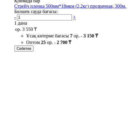
Қоймада бар
Стрейч пленка 500мм*18мкм (2,2кг) прозрачная, 300м.
Бөлшек сауда бағасы:
-
+
1 дана
ор.
3 550 ₸
Ұсақ көтерме бағасы
7
ор. -
3 150 ₸
Оптом
25
ор. -
2 700 ₸
Себетке