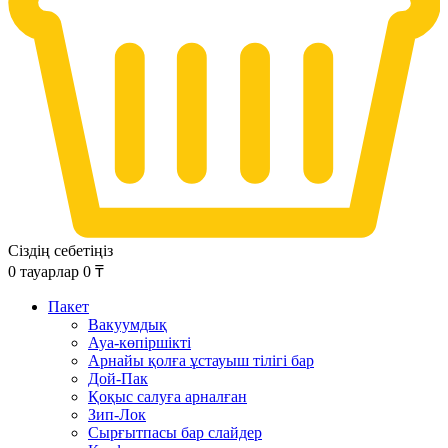
Сіздің себетіңіз
0
тауарлар
0
₸
Пакет
Вакуумдық
Ауа-көпіршікті
Арнайы қолға ұстауыш тілігі бар
Дой-Пак
Қоқыс салуға арналған
Зип-Лок
Сырғытпасы бар слайдер