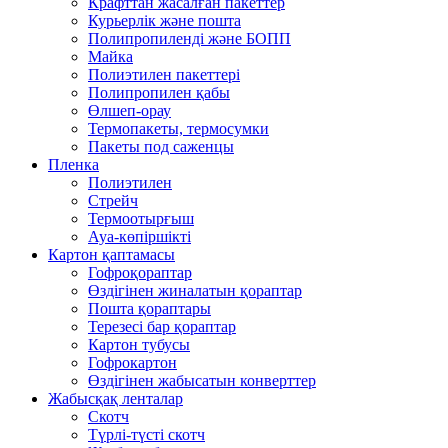
Крафттан жасалған пакеттер
Курьерлік және пошта
Полипропиленді және БОПП
Майка
Полиэтилен пакеттері
Полипропилен қабы
Өлшеп-орау
Термопакеты, термосумки
Пакеты под саженцы
Пленка
Полиэтилен
Стрейч
Термоотырғыш
Ауа-көпіршікті
Картон қаптамасы
Гофроқораптар
Өздігінен жиналатын қораптар
Пошта қораптары
Терезесі бар қораптар
Картон тубусы
Гофрокартон
Өздігінен жабысатын конверттер
Жабысқақ ленталар
Скотч
Түрлі-түсті скотч