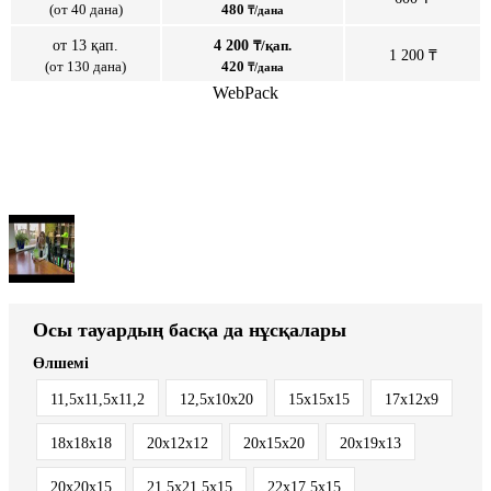
(от 40 дана)
480
₸/дана
от 13 қап.
4 200
₸/қап.
1 200 ₸
(от 130 дана)
420
₸/дана
WebPack
Осы тауардың басқа да нұсқалары
Өлшемі
11,5х11,5х11,2
12,5х10х20
15х15х15
17х12х9
18х18х18
20х12х12
20х15х20
20х19х13
20х20х15
21,5х21,5х15
22х17,5х15