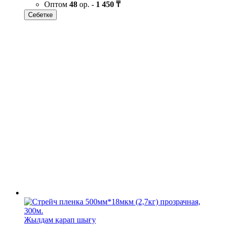
Оптом
48
ор. -
1 450 ₸
Себетке
Жылдам қарап шығу