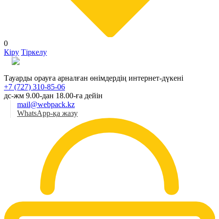
0
Кіру
Тіркелу
Қаз
Тауарды орауға арналған өнімдердің интернет-дүкені
+7 (727) 310-85-06
дс-жм 9.00-дан 18.00-ға дейін
mail@webpack.kz
WhatsApp-қа жазу