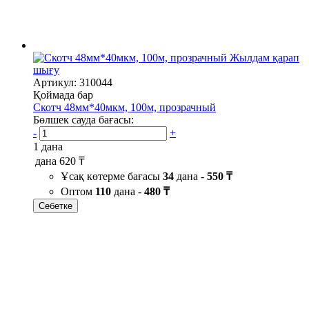
Жылдам қарап
шығу
Артикул: 310044
Қоймада бар
Скотч 48мм*40мкм, 100м, прозрачный
Бөлшек сауда бағасы:
-
+
1 дана
дана
620 ₸
Ұсақ көтерме бағасы
34
дана -
550 ₸
Оптом
110
дана -
480 ₸
Себетке