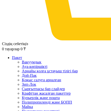
Сіздің себетіңіз
0
тауарлар
0
₸
Пакет
Вакуумдық
Ауа-көпіршікті
Арнайы қолға ұстауыш тілігі бар
Дой-Пак
Қоқыс салуға арналған
Зип-Лок
Сырғытпасы бар слайдер
Крафттан жасалған пакеттер
Курьерлік және пошта
Полипропиленді және БОПП
Майка