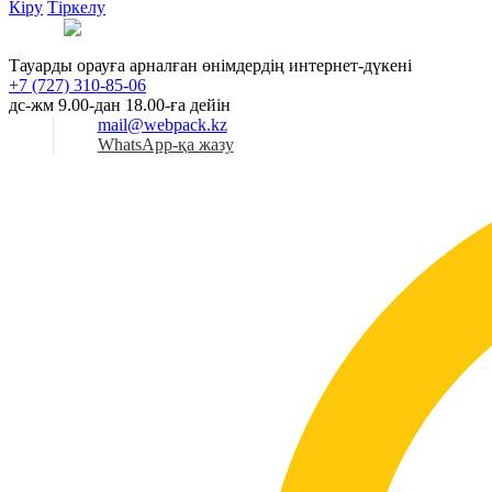
Кіру
Тіркелу
Қаз
Тауарды орауға арналған өнімдердің интернет-дүкені
+7 (727) 310-85-06
дс-жм 9.00-дан 18.00-ға дейін
mail@webpack.kz
WhatsApp-қа жазу