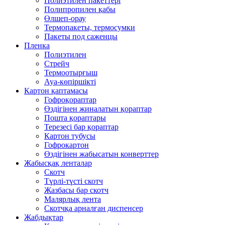
Полиэтилен пакеттері
Полипропилен қабы
Өлшеп-орау
Термопакеты, термосумки
Пакеты под саженцы
Пленка
Полиэтилен
Стрейч
Термоотырғыш
Ауа-көпіршікті
Картон қаптамасы
Гофроқораптар
Өздігінен жиналатын қораптар
Пошта қораптары
Терезесі бар қораптар
Картон тубусы
Гофрокартон
Өздігінен жабысатын конверттер
Жабысқақ ленталар
Скотч
Түрлі-түсті скотч
Жазбасы бар скотч
Малярлық лента
Скотчқа арналған диспенсер
Жабдықтар