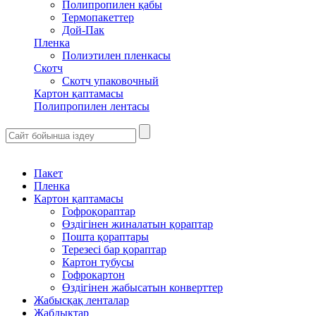
Полипропилен қабы
Термопакеттер
Дой-Пак
Пленка
Полиэтилен пленкасы
Скотч
Скотч упаковочный
Картон қаптамасы
Полипропилен лентасы
Пакет
Пленка
Картон қаптамасы
Гофроқораптар
Өздігінен жиналатын қораптар
Пошта қораптары
Терезесі бар қораптар
Картон тубусы
Гофрокартон
Өздігінен жабысатын конверттер
Жабысқақ ленталар
Жабдықтар