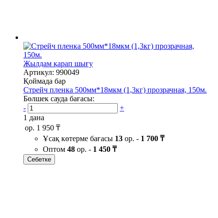
Жылдам қарап шығу
Артикул: 990049
Қоймада бар
Стрейч пленка 500мм*18мкм (1,3кг) прозрачная, 150м.
Бөлшек сауда бағасы:
-
+
1 дана
ор.
1 950 ₸
Ұсақ көтерме бағасы
13
ор. -
1 700 ₸
Оптом
48
ор. -
1 450 ₸
Себетке