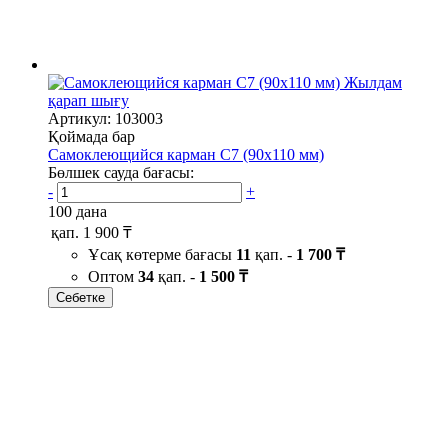
Жылдам
қарап шығу
Артикул: 103003
Қоймада бар
Самоклеющийся карман C7 (90х110 мм)
Бөлшек сауда бағасы:
-
+
100 дана
қап.
1 900 ₸
Ұсақ көтерме бағасы
11
қап. -
1 700 ₸
Оптом
34
қап. -
1 500 ₸
Себетке