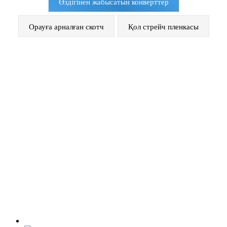
Өздігінен жабысатын конверттер
Орауға арналған скотч
Қол стрейч пленкасы