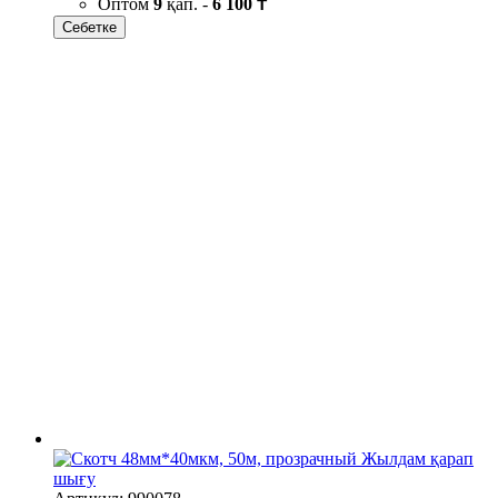
Оптом
9
қап. -
6 100 ₸
Себетке
Жылдам қарап
шығу