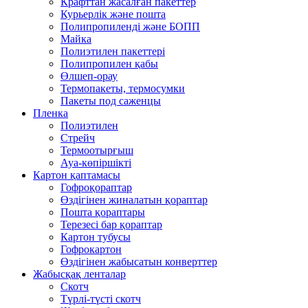
Крафттан жасалған пакеттер
Курьерлік және пошта
Полипропиленді және БОПП
Майка
Полиэтилен пакеттері
Полипропилен қабы
Өлшеп-орау
Термопакеты, термосумки
Пакеты под саженцы
Пленка
Полиэтилен
Стрейч
Термоотырғыш
Ауа-көпіршікті
Картон қаптамасы
Гофроқораптар
Өздігінен жиналатын қораптар
Пошта қораптары
Терезесі бар қораптар
Картон тубусы
Гофрокартон
Өздігінен жабысатын конверттер
Жабысқақ ленталар
Скотч
Түрлі-түсті скотч