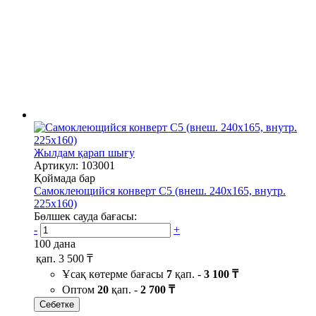
Жылдам қарап шығу
Артикул: 103001
Қоймада бар
Самоклеющийся конверт С5 (внеш. 240х165, внутр.
225х160)
Бөлшек сауда бағасы:
-
+
100 дана
қап.
3 500 ₸
Ұсақ көтерме бағасы
7
қап. -
3 100 ₸
Оптом
20
қап. -
2 700 ₸
Себетке