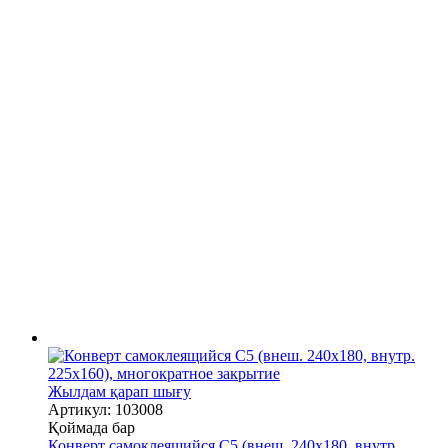
Жылдам қарап шығу
Артикул: 103008
Қоймада бар
Конверт самоклеящийся С5 (внеш. 240х180, внутр.