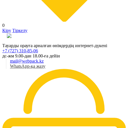
0
Кіру
Тіркелу
Қаз
Тауарды орауға арналған өнімдердің интернет-дүкені
+7 (727) 310-85-06
дс-жм 9.00-дан 18.00-ға дейін
mail@webpack.kz
WhatsApp-қа жазу