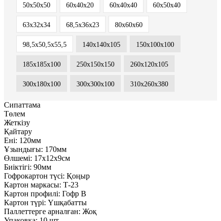
50х50х50
60х40х20
60х40х40
60х50х40
63х32х34
68,5х36х23
80х60х60
98,5x50,5x55,5
140х140х105
150х100х100
185х185х100
250x150x150
260х120х105
300x180x100
300х300х100
310х260х380
Сипаттама
Төлем
Жеткізу
Қайтару
Ені:
120мм
Ұзындығы:
170мм
Өлшемі:
17х12х9см
Биіктігі:
90мм
Гофрокартон түсі:
Қоңыр
Картон маркасы:
Т-23
Картон профилі:
Гофр В
Картон түрі:
Үшқабатты
Паллеттерге арналған:
Жоқ
Упаковка:
10 шт