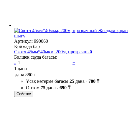
Жылдам қарап
шығу
Артикул: 990060
Қоймада бар
Скотч 45мм*40мкм, 200м, прозрачный
Бөлшек сауда бағасы:
-
+
1 дана
дана
880 ₸
Ұсақ көтерме бағасы
25
дана -
780 ₸
Оптом
75
дана -
690 ₸
Себетке