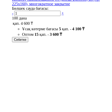
225х160), многократное закрытие
Бөлшек сауда бағасы:
-
+
100 дана
қап.
4 600 ₸
Ұсақ көтерме бағасы
5
қап. -
4 100 ₸
Оптом
15
қап. -
3 600 ₸
Себетке