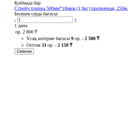
Қоймада бар
Стрейч пленка 500мм*18мкм (1,9кг) прозрачная, 250м.
Бөлшек сауда бағасы:
-
+
1 дана
ор.
2 800 ₸
Ұсақ көтерме бағасы
9
ор. -
2 500 ₸
Оптом
31
ор. -
2 150 ₸
Себетке