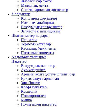
Жазбасы бар скотч
Малярлық лента
Скотчқа арналған диспенсер
Жабдықтар
Қол дәнекерлеуіштері
Ножные запайщики
Вакуумдық қаптауыштар
Запчасти к запайщикам
Шығын материалдары
Перчатки
Термоэтикеткалар
Кассалық (чек) лента
Почтовые конверты
Алдын-ала тапсырыс
Пакеттер
Вакуумдық пакеттер
Ауа-көпіршікті
Арнайы қолға ұстауыш тілігі бар
Қоқыс салуға арналған
Зип-Локтар
Крафт пакеттер
Курьерлік
Полипропилен
Майка
Полиэтилен пакеттері