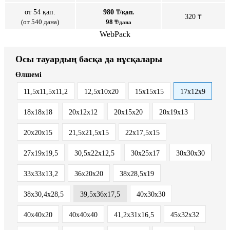
от 54 қап.
980
₸/қап.
320 ₸
(от 540 дана)
98
₸/дана
WebPack
Осы тауардың басқа да нұсқалары
Өлшемі
11,5х11,5х11,2
12,5х10х20
15х15х15
17х12х9
18х18х18
20х12х12
20х15х20
20х19х13
20х20х15
21,5х21,5х15
22х17,5х15
27х19х19,5
30,5х22х12,5
30х25х17
30х30х30
33х33х13,2
36х20х20
38х28,5х19
38х30,4х28,5
39,5х36х17,5
40х30х30
40х40х20
40х40х40
41,2х31х16,5
45х32х32