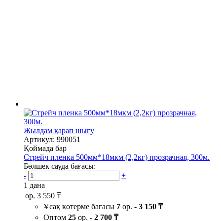
Жылдам қарап шығу
Артикул: 990051
Қоймада бар
Стрейч пленка 500мм*18мкм (2,2кг) прозрачная, 300м.
Бөлшек сауда бағасы:
-
+
1 дана
ор.
3 550 ₸
Ұсақ көтерме бағасы
7
ор. -
3 150 ₸
Оптом
25
ор. -
2 700 ₸