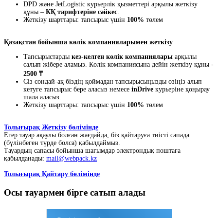
DPD және JetLogistic курьерлік қызметтері арқылы жеткізу
құны –
КҚ тарифтеріне сәйкес
.
Жеткізу шарттары: тапсырыс үшін
100%
төлем
Қазақстан бойынша көлік компанияларымен жеткізу
Тапсырыстарды
кез-келген көлік компаниялары
арқылы
салып жібере аламыз. Көлік компаниясына дейін жеткізу құны -
2500 ₸
Сіз сондай-ақ біздің қоймадан тапсырысыңызды өзіңіз алып
кетуге тапсырыс бере аласыз немесе
inDrive
курьеріне қоңырау
шала аласыз.
Жеткізу шарттары: тапсырыс үшін
100%
төлем
Толығырақ Жеткізу бөлімінде
Егер тауар ақаулы болған жағдайда, біз қайтаруға тиісті сапада
(бүлінбеген түрде болса) қабылдаймыз.
Тауардың сапасы бойынша шағымдар электрондық поштаға
қабылданады:
mail@webpack.kz
Толығырақ Қайтару бөлімінде
Осы тауармен бірге сатып алады