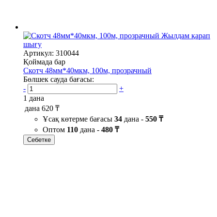
Жылдам қарап
шығу
Артикул: 310044
Қоймада бар
Скотч 48мм*40мкм, 100м, прозрачный
Бөлшек сауда бағасы:
-
+
1 дана
дана
620 ₸
Ұсақ көтерме бағасы
34
дана -
550 ₸
Оптом
110
дана -
480 ₸
Себетке