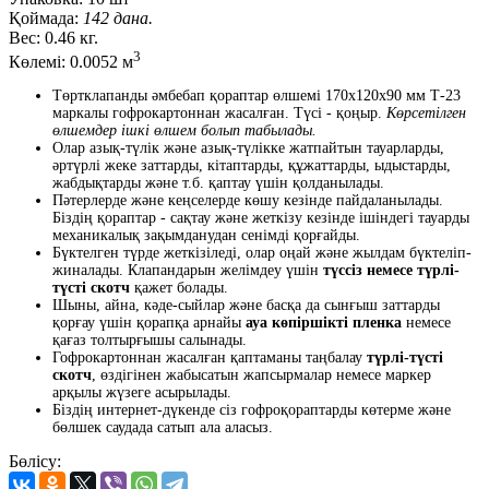
Қоймада:
142 дана.
Вес:
0.46 кг.
3
Көлемі:
0.0052 м
Төртклапанды әмбебап қораптар өлшемі 170x120x90 мм Т-23
маркалы гофрокартоннан жасалған. Түсі - қоңыр.
Көрсетілген
өлшемдер ішкі өлшем болып табылады.
Олар азық-түлік және азық-түлікке жатпайтын тауарларды,
әртүрлі жеке заттарды, кітаптарды, құжаттарды, ыдыстарды,
жабдықтарды және т.б. қаптау үшін қолданылады.
Пәтерлерде және кеңселерде көшу кезінде пайдаланылады.
Біздің қораптар - сақтау және жеткізу кезінде ішіндегі тауарды
механикалық зақымданудан сенімді қорғайды.
Бүктелген түрде жеткізіледі, олар оңай және жылдам бүктеліп-
жиналады. Клапандарын желімдеу үшін
түссіз немесе түрлі-
түсті скотч
қажет болады.
Шыны, айна, кәде-сыйлар және басқа да сынғыш заттарды
қорғау үшін қорапқа арнайы
ауа көпіршікті пленка
немесе
қағаз толтырғышы салынады.
Гофрокартоннан жасалған қаптаманы таңбалау
түрлі-түсті
скотч
, өздігінен жабысатын жапсырмалар немесе маркер
арқылы жүзеге асырылады.
Біздің интернет-дүкенде сіз гофроқораптарды көтерме және
бөлшек саудада сатып ала аласыз.
Бөлісу: