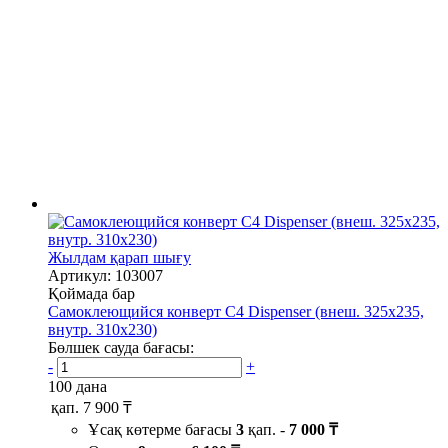
Жылдам қарап шығу
Артикул: 103007
Қоймада бар
Самоклеющийся конверт С4 Dispenser (внеш. 325х235,
внутр. 310х230)
Бөлшек сауда бағасы:
-
+
100 дана
қап.
7 900 ₸
Ұсақ көтерме бағасы
3
қап. -
7 000 ₸