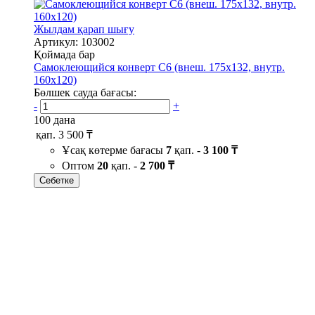
Жылдам қарап шығу
Артикул: 103002
Қоймада бар
Самоклеющийся конверт С6 (внеш. 175х132, внутр.
160х120)
Бөлшек сауда бағасы:
-
+
100 дана
қап.
3 500 ₸
Ұсақ көтерме бағасы
7
қап. -
3 100 ₸
Оптом
20
қап. -
2 700 ₸
Себетке