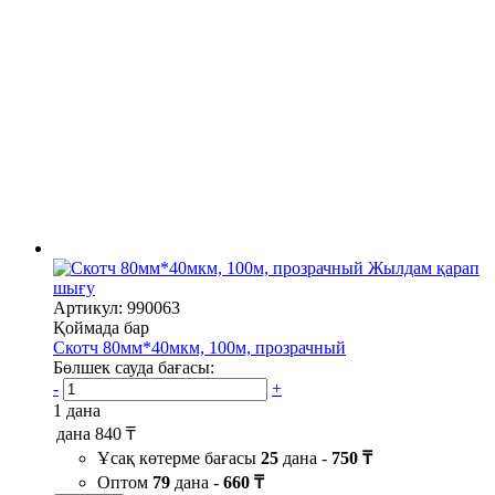
Жылдам қарап
шығу
Артикул: 990063
Қоймада бар
Скотч 80мм*40мкм, 100м, прозрачный
Бөлшек сауда бағасы:
-
+
1 дана
дана
840 ₸
Ұсақ көтерме бағасы
25
дана -
750 ₸
Оптом
79
дана -
660 ₸