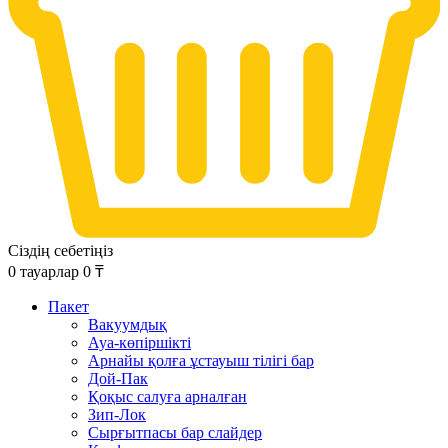
Сіздің себетіңіз
0
тауарлар
0
₸
Пакет
Вакуумдық
Ауа-көпіршікті
Арнайы қолға ұстауыш тілігі бар
Дой-Пак
Қоқыс салуға арналған
Зип-Лок
Сырғытпасы бар слайдер