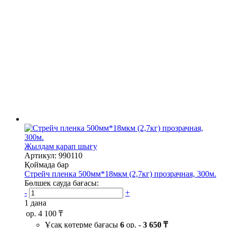
Жылдам қарап шығу
Артикул: 990110
Қоймада бар
Стрейч пленка 500мм*18мкм (2,7кг) прозрачная, 300м.
Бөлшек сауда бағасы:
-
+
1 дана
ор.
4 100 ₸
Ұсақ көтерме бағасы
6
ор. -
3 650 ₸