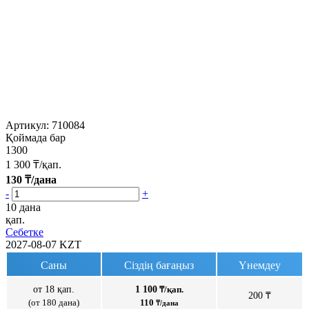
Артикул:
710084
Қоймада бар
1300
1 300
₸/қап.
130
₸/дана
-
+
10 дана
қап.
Себетке
2027-08-07
KZT
Саны
Сіздің бағаңыз
Үнемдеу
от 18 қап.
1 100
₸/қап.
200 ₸
(от 180 дана)
110
₸/дана