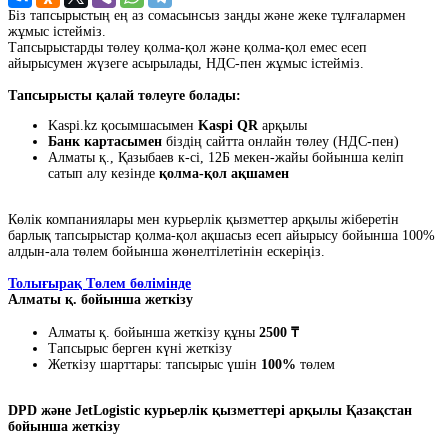
Біз тапсырыстың ең аз сомасынсыз заңды және жеке тұлғалармен
жұмыс істейміз.
Тапсырыстарды төлеу қолма-қол және қолма-қол емес есеп
айырысумен жүзеге асырылады, НДС-пен жұмыс істейміз.
Тапсырысты қалай төлеуге болады:
Kaspi.kz қосымшасымен
Kaspi QR
арқылы
Банк картасымен
біздің сайтта онлайн төлеу (НДС-пен)
Алматы қ., Қазыбаев к-сі, 12Б мекен-жайы бойынша келіп
сатып алу кезінде
қолма-қол ақшамен
Көлік компаниялары мен курьерлік қызметтер арқылы жіберетін
барлық тапсырыстар қолма-қол ақшасыз есеп айырысу бойынша 100%
алдын-ала төлем бойынша жөнелтілетінін ескеріңіз.
Толығырақ Төлем бөлімінде
Алматы қ. бойынша жеткізу
Алматы қ. бойынша жеткізу құны
2500 ₸
Тапсырыс берген күні жеткізу
Жеткізу шарттары: тапсырыс үшін
100%
төлем
DPD және JetLogistic курьерлік қызметтері арқылы Қазақстан
бойынша жеткізу