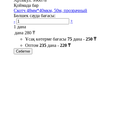
Артикул: 990078
Қоймада бар
Скотч 48мм*40мкм, 50м, прозрачный
Бөлшек сауда бағасы:
-
+
1 дана
дана
280 ₸
Ұсақ көтерме бағасы
75
дана -
250 ₸
Оптом
235
дана -
220 ₸
Себетке