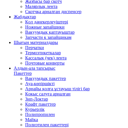
Жазбасы бар скотч
Малярлық лента
Скотчқа арналған диспенсер
Жабдықтар
Қол дәнекерлеуіштері
Ножные запайщики
Вакуумдық қаптауыштар
Запчасти к запайщикам
Шығын материалдары
Перчатки
Термоэтикеткалар
Кассалық (чек) лента
Почтовые конверты
Алдын-ала тапсырыс
Пакеттер
Вакуумдық пакеттер
Ауа-көпіршікті
Арнайы қолға ұстауыш тілігі бар
Қоқыс салуға арналған
Зип-Локтар
Крафт пакеттер
Курьерлік
Полипропилен
Майка
Полиэтилен пакеттері