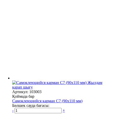
Жылдам
қарап шығу
Артикул: 103003
Қоймада бар
Самоклеющийся карман C7 (90х110 мм)
Бөлшек сауда бағасы:
-
+