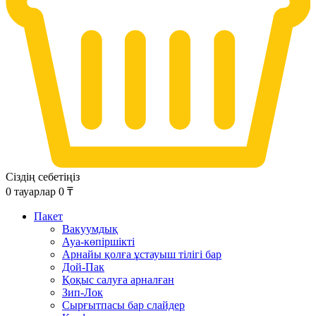
Сіздің себетіңіз
0
тауарлар
0
₸
Пакет
Вакуумдық
Ауа-көпіршікті
Арнайы қолға ұстауыш тілігі бар
Дой-Пак
Қоқыс салуға арналған
Зип-Лок
Сырғытпасы бар слайдер