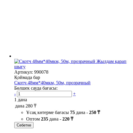
Жылдам қарап
шығу
Артикул: 990078
Қоймада бар
Скотч 48мм*40мкм, 50м, прозрачный
Бөлшек сауда бағасы:
-
+
1 дана
дана
280 ₸
Ұсақ көтерме бағасы
75
дана -
250 ₸
Оптом
235
дана -
220 ₸
Себетке