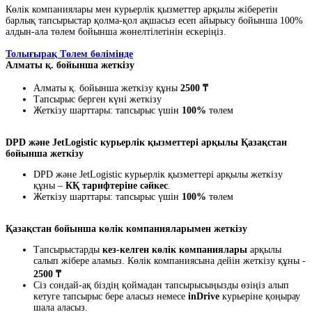
Көлік компаниялары мен курьерлік қызметтер арқылы жіберетін
барлық тапсырыстар қолма-қол ақшасыз есеп айырысу бойынша 100%
алдын-ала төлем бойынша жөнелтілетінін ескеріңіз.
Толығырақ Төлем бөлімінде
Алматы қ. бойынша жеткізу
Алматы қ. бойынша жеткізу құны
2500 ₸
Тапсырыс берген күні жеткізу
Жеткізу шарттары: тапсырыс үшін
100%
төлем
DPD және JetLogistic курьерлік қызметтері арқылы Қазақстан
бойынша жеткізу
DPD және JetLogistic курьерлік қызметтері арқылы жеткізу
құны –
КҚ тарифтеріне сәйкес
.
Жеткізу шарттары: тапсырыс үшін
100%
төлем
Қазақстан бойынша көлік компанияларымен жеткізу
Тапсырыстарды
кез-келген көлік компаниялары
арқылы
салып жібере аламыз. Көлік компаниясына дейін жеткізу құны -
2500 ₸
Сіз сондай-ақ біздің қоймадан тапсырысыңызды өзіңіз алып
кетуге тапсырыс бере аласыз немесе
inDrive
курьеріне қоңырау
шала аласыз.