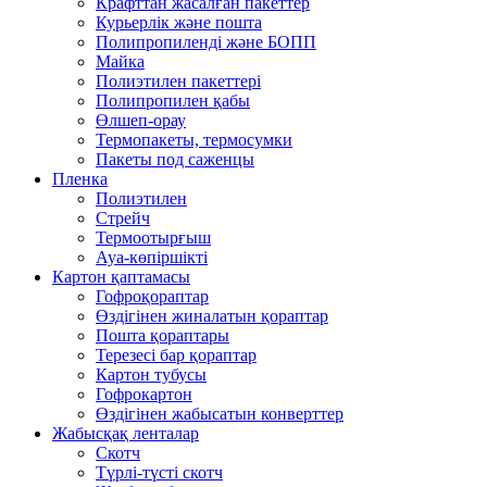
Крафттан жасалған пакеттер
Курьерлік және пошта
Полипропиленді және БОПП
Майка
Полиэтилен пакеттері
Полипропилен қабы
Өлшеп-орау
Термопакеты, термосумки
Пакеты под саженцы
Пленка
Полиэтилен
Стрейч
Термоотырғыш
Ауа-көпіршікті
Картон қаптамасы
Гофроқораптар
Өздігінен жиналатын қораптар
Пошта қораптары
Терезесі бар қораптар
Картон тубусы
Гофрокартон
Өздігінен жабысатын конверттер
Жабысқақ ленталар
Скотч
Түрлі-түсті скотч