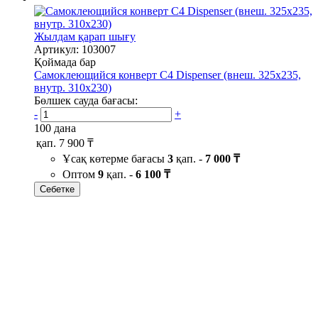
Жылдам қарап шығу
Артикул: 103007
Қоймада бар
Самоклеющийся конверт С4 Dispenser (внеш. 325х235,
внутр. 310х230)
Бөлшек сауда бағасы:
-
+
100 дана
қап.
7 900 ₸
Ұсақ көтерме бағасы
3
қап. -
7 000 ₸
Оптом
9
қап. -
6 100 ₸
Себетке