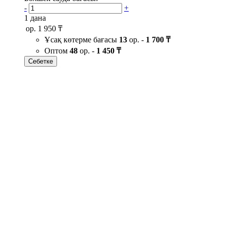
-
+
1 дана
ор.
1 950 ₸
Ұсақ көтерме бағасы
13
ор. -
1 700 ₸
Оптом
48
ор. -
1 450 ₸
Себетке