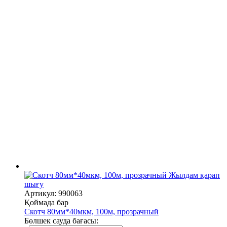
Жылдам қарап
шығу
Артикул: 990063
Қоймада бар
Скотч 80мм*40мкм, 100м, прозрачный
Бөлшек сауда бағасы: