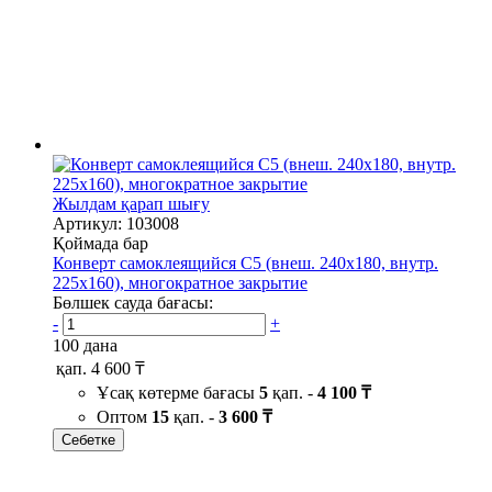
Жылдам қарап шығу
Артикул: 103008
Қоймада бар
Конверт самоклеящийся С5 (внеш. 240х180, внутр.
225х160), многократное закрытие
Бөлшек сауда бағасы:
-
+
100 дана
қап.
4 600 ₸
Ұсақ көтерме бағасы
5
қап. -
4 100 ₸
Оптом
15
қап. -
3 600 ₸
Себетке