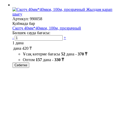
Жылдам қарап
шығу
Артикул: 990058
Қоймада бар
Скотч 40мм*40мкм, 100м, прозрачный
Бөлшек сауда бағасы:
-
+
1 дана
дана
420 ₸
Ұсақ көтерме бағасы
52
дана -
370 ₸
Оптом
157
дана -
330 ₸
Себетке