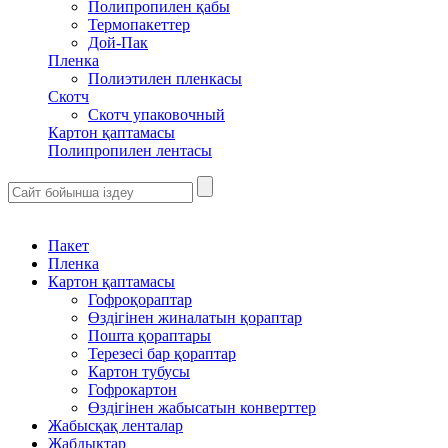
Полипропилен қабы
Термопакеттер
Дой-Пак
Пленка
Полиэтилен пленкасы
Скотч
Скотч упаковочный
Картон қаптамасы
Полипропилен лентасы
Пакет
Пленка
Картон қаптамасы
Гофроқораптар
Өздігінен жиналатын қораптар
Пошта қораптары
Терезесі бар қораптар
Картон тубусы
Гофрокартон
Өздігінен жабысатын конверттер
Жабысқақ ленталар
Жабдықтар