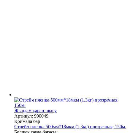
Жылдам қарап шығу
Артикул: 990049
Қоймада бар
Стрейч пленка 500мм*18мкм (1,3кг) прозрачная, 150м.
Бөлшек сауда бағасы: