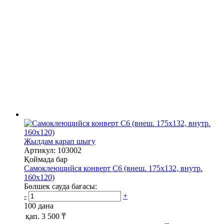
Жылдам қарап шығу
Артикул: 103002
Қоймада бар
Самоклеющийся конверт С6 (внеш. 175х132, внутр.
160х120)
Бөлшек сауда бағасы:
-
+
100 дана
қап.
3 500 ₸