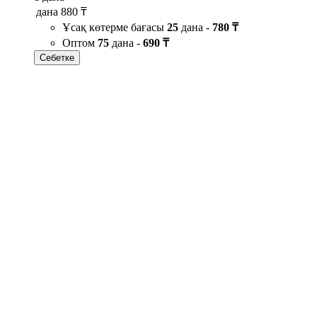
дана
880 ₸
Ұсақ көтерме бағасы
25
дана -
780 ₸
Оптом
75
дана -
690 ₸
Себетке