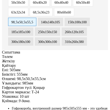
50х50х50
60х40х20
60х40х40
60х50х40
63х32х34
68,5х36х23
80х60х60
98,5x50,5x55,5
140х140х105
150х100х100
185х185х100
250x150x150
260х120х105
300x180x100
300х300х100
310х260х380
Сипаттама
Төлем
Жеткізу
Қайтару
Ені:
505мм
Биіктігі:
555мм
Өлшемі:
98,5x50,5x55,5см
Ұзындығы:
985мм
Гофрокартон түсі:
Қоңыр
Картон маркасы:
Т-24
Упаковка:
10 шт
Қоймада:
9 дана.
Гофрокороба, внутренний размер 985x505x555 мм - это удобная