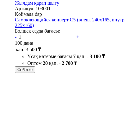
Жылдам қарап шығу
Артикул: 103001
Қоймада бар
Самоклеющийся конверт С5 (внеш. 240х165, внутр.
225х160)
Бөлшек сауда бағасы:
-
+
100 дана
қап.
3 500 ₸
Ұсақ көтерме бағасы
7
қап. -
3 100 ₸
Оптом
20
қап. -
2 700 ₸
Себетке