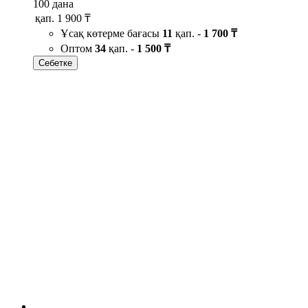
100 дана
қап.
1 900 ₸
Ұсақ көтерме бағасы
11
қап. -
1 700 ₸
Оптом
34
қап. -
1 500 ₸
Себетке