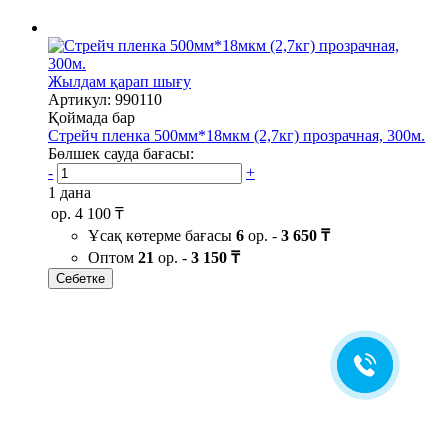
Жылдам қарап шығу
Артикул: 990110
Қоймада бар
Стрейч пленка 500мм*18мкм (2,7кг) прозрачная, 300м.
Бөлшек сауда бағасы:
-
+
1 дана
ор.
4 100 ₸
Ұсақ көтерме бағасы
6
ор. -
3 650 ₸
Оптом
21
ор. -
3 150 ₸
Себетке