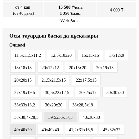
от 4 қап.
13 500
₸/қап.
4 000 ₸
(от 40 дана)
1 350
₸/дана
WebPack
Осы тауардың басқа да нұсқалары
Өлшемі
11,5х11,5х11,2
12,5х10х20
15х15х15
17х12х9
18х18х18
20х12х12
20х15х20
20х19х13
20х20х15
21,5х21,5х15
22х17,5х15
27х19х19,5
30,5х22х12,5
30х25х17
30х30х30
33х33х13,2
36х20х20
38х28,5х19
38х30,4х28,5
39,5х36х17,5
40х30х30
40х40х20
40х40х40
41,2х31х16,5
45х32х32