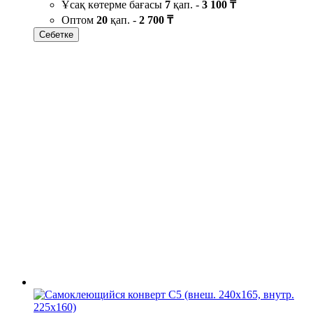
Ұсақ көтерме бағасы
7
қап. -
3 100 ₸
Оптом
20
қап. -
2 700 ₸
Себетке