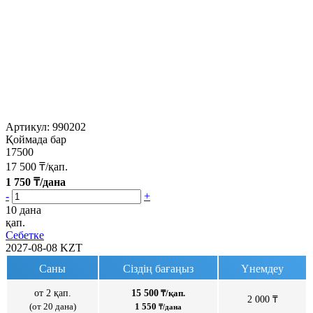
Артикул:
990202
Қоймада бар
17500
17 500
₸/қап.
1 750
₸/дана
-
+
10 дана
қап.
Себетке
2027-08-08
KZT
Саны
Сіздің бағаңыз
Үнемдеу
от 2 қап.
15 500
₸/қап.
2 000 ₸
(от 20 дана)
1 550
₸/дана