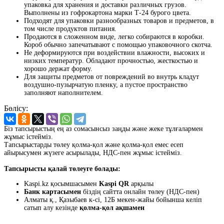
упаковка для хранения и доставки различных грузов.
Выполнены из гофрокартона марки Т-24 бурого цвета.
Подходят для упаковки разнообразных товаров и предметов, в
том числе продуктов питания.
Продаются в сложенном виде, легко собираются в коробки.
Короб обычно запечатывают с помощью упаковочного скотча.
Не деформируются при воздействии влажности, высоких и
низких температур. Обладают прочностью, жесткостью и
хорошо держат форму.
Для защиты предметов от повреждений во внутрь кладут
воздушно-пузырчатую пленку, а пустое пространство
заполняют наполнителем.
Бөлісу:
Біз тапсырыстың ең аз сомасынсыз заңды және жеке тұлғалармен
жұмыс істейміз.
Тапсырыстарды төлеу қолма-қол және қолма-қол емес есеп
айырысумен жүзеге асырылады, НДС-пен жұмыс істейміз.
Тапсырысты қалай төлеуге болады:
Kaspi.kz қосымшасымен
Kaspi QR
арқылы
Банк картасымен
біздің сайтта онлайн төлеу (НДС-пен)
Алматы қ., Қазыбаев к-сі, 12Б мекен-жайы бойынша келіп
сатып алу кезінде
қолма-қол ақшамен