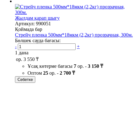
Жылдам қарап шығу
Артикул: 990051
Қоймада бар
Стрейч пленка 500мм*18мкм (2,2кг) прозрачная, 300м.
Бөлшек сауда бағасы:
-
+
1 дана
ор.
3 550 ₸
Ұсақ көтерме бағасы
7
ор. -
3 150 ₸
Оптом
25
ор. -
2 700 ₸
Себетке