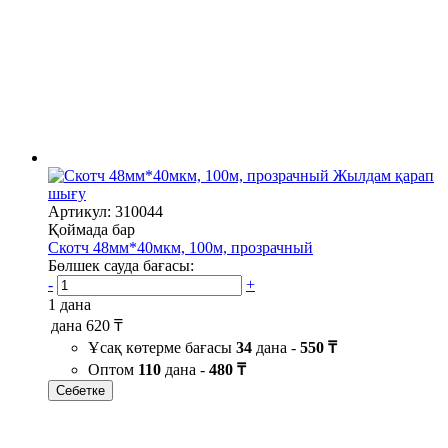
Жылдам қарап
шығу
Артикул: 310044
Қоймада бар
Скотч 48мм*40мкм, 100м, прозрачный
Бөлшек сауда бағасы:
-
+
1 дана
дана
620 ₸
Ұсақ көтерме бағасы
34
дана -
550 ₸
Оптом
110
дана -
480 ₸
Себетке