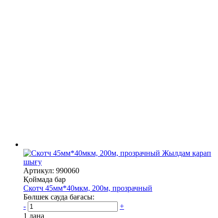
Жылдам қарап
шығу
Артикул: 990060
Қоймада бар
Скотч 45мм*40мкм, 200м, прозрачный
Бөлшек сауда бағасы:
-
+
1 дана