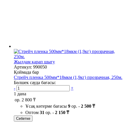
Жылдам қарап шығу
Артикул: 990050
Қоймада бар
Стрейч пленка 500мм*18мкм (1,9кг) прозрачная, 250м.
Бөлшек сауда бағасы:
-
+
1 дана
ор.
2 800 ₸
Ұсақ көтерме бағасы
9
ор. -
2 500 ₸
Оптом
31
ор. -
2 150 ₸
Себетке