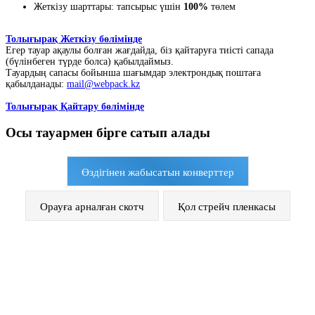
Жеткізу шарттары: тапсырыс үшін
100%
төлем
Толығырақ Жеткізу бөлімінде
Егер тауар ақаулы болған жағдайда, біз қайтаруға тиісті сапада
(бүлінбеген түрде болса) қабылдаймыз.
Тауардың сапасы бойынша шағымдар электрондық поштаға
қабылданады:
mail@webpack.kz
Толығырақ Қайтару бөлімінде
Осы тауармен бірге сатып алады
Өздігінен жабысатын конверттер
Орауға арналған скотч
Қол стрейч пленкасы