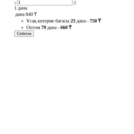
-
+
1 дана
дана
840 ₸
Ұсақ көтерме бағасы
25
дана -
750 ₸
Оптом
79
дана -
660 ₸
Себетке