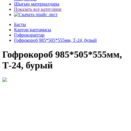
Шығын материалдары
Показать все категории
Басты
Картон қаптамасы
Гофроқораптар
Гофрокороб 985*505*555мм, Т-24, бурый
Гофрокороб 985*505*555мм,
Т-24, бурый