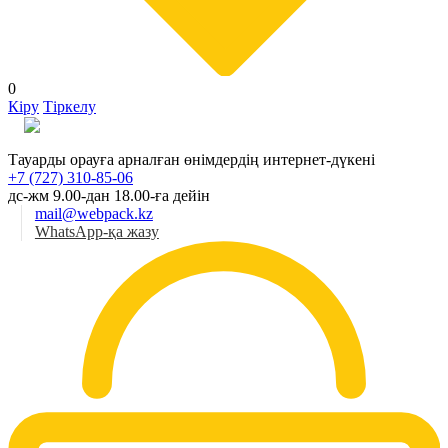
0
Кіру
Тіркелу
Қаз
Тауарды орауға арналған өнімдердің интернет-дүкені
+7 (727) 310-85-06
дс-жм 9.00-дан 18.00-ға дейін
mail@webpack.kz
WhatsApp-қа жазу