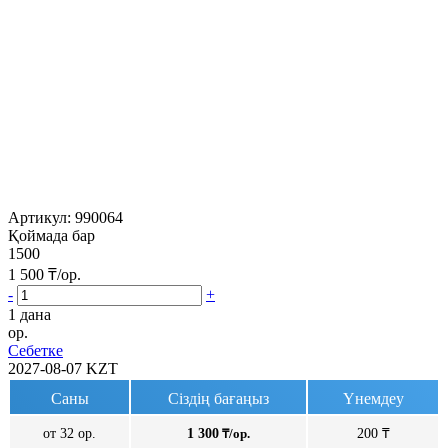
Артикул:
990064
Қоймада бар
1500
1 500
₸/ор.
-
+
1 дана
ор.
Себетке
2027-08-07
KZT
Саны
Сіздің бағаңыз
Үнемдеу
от 32 ор.
1 300
₸/ор.
200 ₸