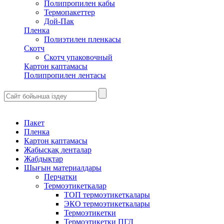
Полипропилен қабы
Термопакеттер
Дой-Пак
Пленка
Полиэтилен пленкасы
Скотч
Скотч упаковочный
Картон қаптамасы
Полипропилен лентасы
Пакет
Пленка
Картон қаптамасы
Жабысқақ ленталар
Жабдықтар
Шығын материалдары
Перчатки
Термоэтикеткалар
ТОП термоэтикеткалары
ЭКО термоэтикеткалары
Термоэтикетки
Термоэтикетки ПГЛ