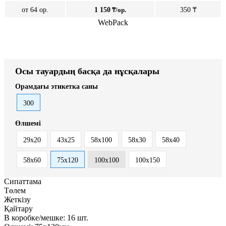
от 64 ор.
1 150
₸/ор.
350 ₸
WebPack
Осы тауардың басқа да нұсқалары
Орамдағы этикетка саны
300
Өлшемі
29x20
43х25
58x100
58х30
58х40
58х60
75х120
100х100
100х150
Сипаттама
Төлем
Жеткізу
Қайтару
В коробке/мешке:
16 шт.