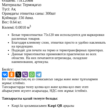
Өлшемі:
75х120мм
Материалы:
Термоқағаз
Түсі:
Ақ
Орамдағы этикетка саны:
300шт
Қоймада:
156 дана.
Вес:
0.64 кг.
3
Көлемі:
0.0010 м
Белые термоэтикетки 75x120 мм используются для маркировки
различных товаров.
Благодаря клеевому слою, этикетки просто и удобно наклеивать
на продукцию.
Подходят для печати на термо и термотрансферных принтерах.
Данные термоэтикетки применяются практически во всех
областях. На них печатаются штрихкоды, складские
наименования, артикулы.
Бөлісу:
Біз тапсырыстың ең аз сомасынсыз заңды және жеке тұлғалармен
жұмыс істейміз.
Тапсырыстарды төлеу қолма-қол және қолма-қол емес есеп
айырысумен жүзеге асырылады, НДС-пен жұмыс істейміз.
Тапсырысты қалай төлеуге болады:
Kaspi.kz қосымшасымен
Kaspi QR
арқылы