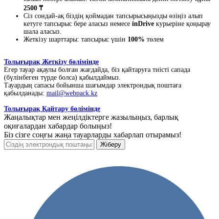
2500 ₸
Сіз сондай-ақ біздің қоймадан тапсырысыңызды өзіңіз алып
кетуге тапсырыс бере аласыз немесе
inDrive
курьеріне қоңырау
шала аласыз.
Жеткізу шарттары: тапсырыс үшін
100%
төлем
Толығырақ Жеткізу бөлімінде
Егер тауар ақаулы болған жағдайда, біз қайтаруға тиісті сапада
(бүлінбеген түрде болса) қабылдаймыз.
Тауардың сапасы бойынша шағымдар электрондық поштаға
қабылданады:
mail@webpack.kz
Толығырақ Қайтару бөлімінде
Жаңалықтар мен жеңілдіктерге жазылыңыз, барлық
оқиғалардан хабардар болыңыз!
Біз сізге соңғы жаңа тауарларды хабарлап отырамыз!