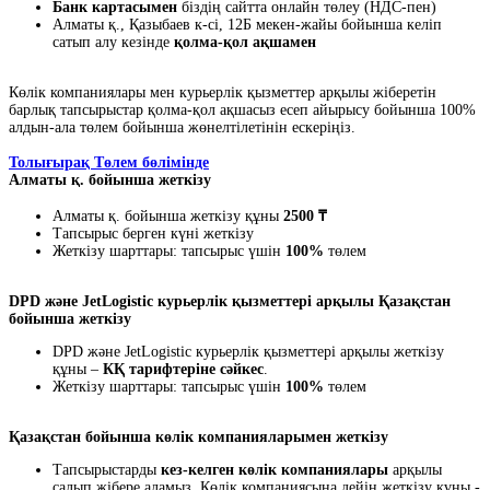
Банк картасымен
біздің сайтта онлайн төлеу (НДС-пен)
Алматы қ., Қазыбаев к-сі, 12Б мекен-жайы бойынша келіп
сатып алу кезінде
қолма-қол ақшамен
Көлік компаниялары мен курьерлік қызметтер арқылы жіберетін
барлық тапсырыстар қолма-қол ақшасыз есеп айырысу бойынша 100%
алдын-ала төлем бойынша жөнелтілетінін ескеріңіз.
Толығырақ Төлем бөлімінде
Алматы қ. бойынша жеткізу
Алматы қ. бойынша жеткізу құны
2500 ₸
Тапсырыс берген күні жеткізу
Жеткізу шарттары: тапсырыс үшін
100%
төлем
DPD және JetLogistic курьерлік қызметтері арқылы Қазақстан
бойынша жеткізу
DPD және JetLogistic курьерлік қызметтері арқылы жеткізу
құны –
КҚ тарифтеріне сәйкес
.
Жеткізу шарттары: тапсырыс үшін
100%
төлем
Қазақстан бойынша көлік компанияларымен жеткізу
Тапсырыстарды
кез-келген көлік компаниялары
арқылы
салып жібере аламыз. Көлік компаниясына дейін жеткізу құны -