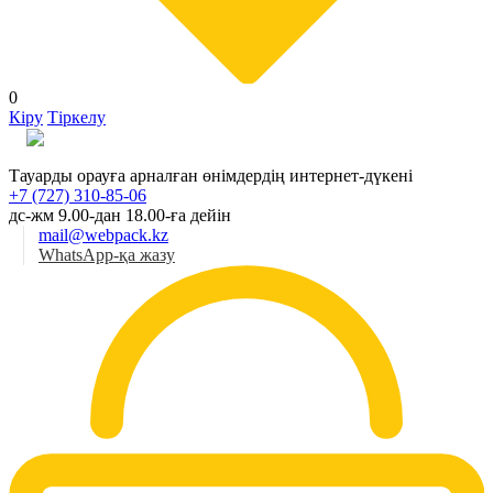
0
Кіру
Тіркелу
Қаз
Тауарды орауға арналған өнімдердің интернет-дүкені
+7 (727) 310-85-06
дс-жм 9.00-дан 18.00-ға дейін
mail@webpack.kz
WhatsApp-қа жазу