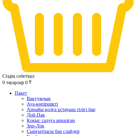
Сіздің себетіңіз
0
тауарлар
0
₸
Пакет
Вакуумдық
Ауа-көпіршікті
Арнайы қолға ұстауыш тілігі бар
Дой-Пак
Қоқыс салуға арналған
Зип-Лок
Сырғытпасы бар слайдер