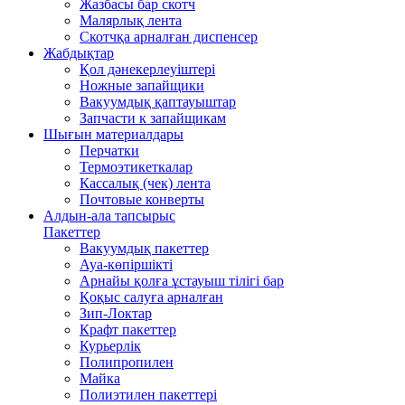
Жазбасы бар скотч
Малярлық лента
Скотчқа арналған диспенсер
Жабдықтар
Қол дәнекерлеуіштері
Ножные запайщики
Вакуумдық қаптауыштар
Запчасти к запайщикам
Шығын материалдары
Перчатки
Термоэтикеткалар
Кассалық (чек) лента
Почтовые конверты
Алдын-ала тапсырыс
Пакеттер
Вакуумдық пакеттер
Ауа-көпіршікті
Арнайы қолға ұстауыш тілігі бар
Қоқыс салуға арналған
Зип-Локтар
Крафт пакеттер
Курьерлік
Полипропилен
Майка
Полиэтилен пакеттері