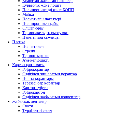
Крафттан жасалған пакеттер
Курьерлік және пошта
Полипропиленді және БОПП
Майка
Полиэтилен пакеттері
Полипропилен қабы
Өлшеп-орау
Термопакеты, термосумки
Пакеты под саженцы
Пленка
Полиэтилен
Стрейч
Термоотырғыш
Ауа-көпіршікті
Картон қаптамасы
Гофроқораптар
Өздігінен жиналатын қораптар
Пошта қораптары
Терезесі бар қораптар
Картон тубусы
Гофрокартон
Өздігінен жабысатын конверттер
Жабысқақ ленталар
Скотч
Түрлі-түсті скотч