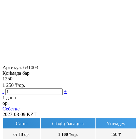
Артикул:
631003
Қоймада бар
1250
1 250
₸/ор.
-
+
1 дана
ор.
Себетке
2027-08-09
KZT
Саны
Сіздің бағаңыз
Үнемдеу
от 18 ор.
1 100
₸/ор.
150 ₸