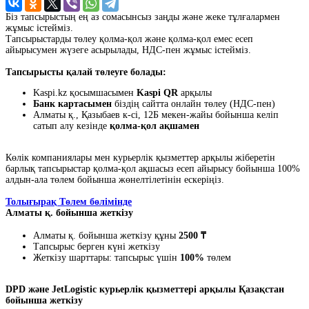
Біз тапсырыстың ең аз сомасынсыз заңды және жеке тұлғалармен
жұмыс істейміз.
Тапсырыстарды төлеу қолма-қол және қолма-қол емес есеп
айырысумен жүзеге асырылады, НДС-пен жұмыс істейміз.
Тапсырысты қалай төлеуге болады:
Kaspi.kz қосымшасымен
Kaspi QR
арқылы
Банк картасымен
біздің сайтта онлайн төлеу (НДС-пен)
Алматы қ., Қазыбаев к-сі, 12Б мекен-жайы бойынша келіп
сатып алу кезінде
қолма-қол ақшамен
Көлік компаниялары мен курьерлік қызметтер арқылы жіберетін
барлық тапсырыстар қолма-қол ақшасыз есеп айырысу бойынша 100%
алдын-ала төлем бойынша жөнелтілетінін ескеріңіз.
Толығырақ Төлем бөлімінде
Алматы қ. бойынша жеткізу
Алматы қ. бойынша жеткізу құны
2500 ₸
Тапсырыс берген күні жеткізу
Жеткізу шарттары: тапсырыс үшін
100%
төлем
DPD және JetLogistic курьерлік қызметтері арқылы Қазақстан
бойынша жеткізу