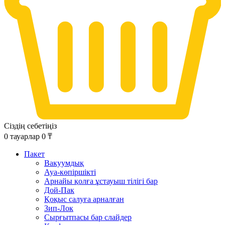
Сіздің себетіңіз
0
тауарлар
0
₸
Пакет
Вакуумдық
Ауа-көпіршікті
Арнайы қолға ұстауыш тілігі бар
Дой-Пак
Қоқыс салуға арналған
Зип-Лок
Сырғытпасы бар слайдер