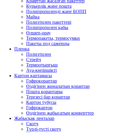
Крафттан жасалған пакеттер
Курьерлік және пошта
Полипропиленді және БОПП
Майка
Полиэтилен пакеттері
Полипропилен қабы
Өлшеп-орау
Термопакеты, термосумки
Пакеты под саженцы
Пленка
Полиэтилен
Стрейч
Термоотырғыш
Ауа-көпіршікті
Картон қаптамасы
Гофроқораптар
Өздігінен жиналатын қораптар
Пошта қораптары
Терезесі бар қораптар
Картон тубусы
Гофрокартон
Өздігінен жабысатын конверттер
Жабысқақ ленталар
Скотч
Түрлі-түсті скотч