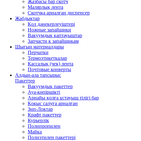
Жазбасы бар скотч
Малярлық лента
Скотчқа арналған диспенсер
Жабдықтар
Қол дәнекерлеуіштері
Ножные запайщики
Вакуумдық қаптауыштар
Запчасти к запайщикам
Шығын материалдары
Перчатки
Термоэтикеткалар
Кассалық (чек) лента
Почтовые конверты
Алдын-ала тапсырыс
Пакеттер
Вакуумдық пакеттер
Ауа-көпіршікті
Арнайы қолға ұстауыш тілігі бар
Қоқыс салуға арналған
Зип-Локтар
Крафт пакеттер
Курьерлік
Полипропилен
Майка
Полиэтилен пакеттері