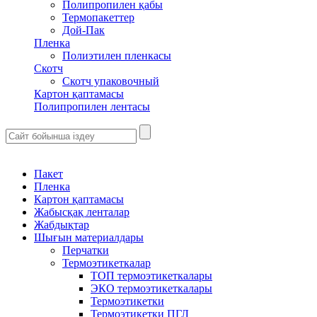
Полипропилен қабы
Термопакеттер
Дой-Пак
Пленка
Полиэтилен пленкасы
Скотч
Скотч упаковочный
Картон қаптамасы
Полипропилен лентасы
Пакет
Пленка
Картон қаптамасы
Жабысқақ ленталар
Жабдықтар
Шығын материалдары
Перчатки
Термоэтикеткалар
ТОП термоэтикеткалары
ЭКО термоэтикеткалары
Термоэтикетки
Термоэтикетки ПГЛ