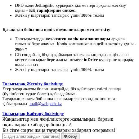
DPD және JetLogistic курьерлік қызметтері арқылы жеткізу
құны –
КҚ тарифтеріне сәйкес
.
Жеткізу шарттары: тапсырыс үшін
100%
төлем
Қазақстан бойынша көлік компанияларымен жеткізу
Тапсырыстарды
кез-келген көлік компаниялары
арқылы
салып жібере аламыз. Көлік компаниясына дейін жеткізу құны -
2500 ₸
Сіз сондай-ақ біздің қоймадан тапсырысыңызды өзіңіз алып
кетуге тапсырыс бере аласыз немесе
inDrive
курьеріне қоңырау
шала аласыз.
Жеткізу шарттары: тапсырыс үшін
100%
төлем
Толығырақ Жеткізу бөлімінде
Егер тауар ақаулы болған жағдайда, біз қайтаруға тиісті сапада
(бүлінбеген түрде болса) қабылдаймыз.
Тауардың сапасы бойынша шағымдар электрондық поштаға
қабылданады:
mail@webpack.kz
Толығырақ Қайтару бөлімінде
Жаңалықтар мен жеңілдіктерге жазылыңыз, барлық
оқиғалардан хабардар болыңыз!
Біз сізге соңғы жаңа тауарларды хабарлап отырамыз!