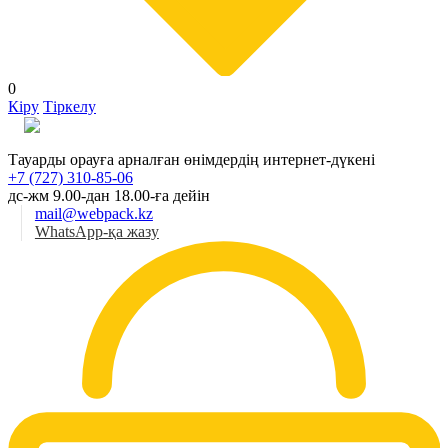
0
Кіру
Тіркелу
Қаз
Тауарды орауға арналған өнімдердің интернет-дүкені
+7 (727) 310-85-06
дс-жм 9.00-дан 18.00-ға дейін
mail@webpack.kz
WhatsApp-қа жазу