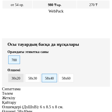
от 54 ор.
980
₸/ор.
270 ₸
WebPack
Осы тауардың басқа да нұсқалары
Орамдағы этикетка саны
700
Өлшемі
30х20
58х30
58х40
58х60
Сипаттама
Төлем
Жеткізу
Қайтару
Өлшемдері (ДxШxВ):
6
x
8.5
x
8 см.
Өлшемі:
58х40мм