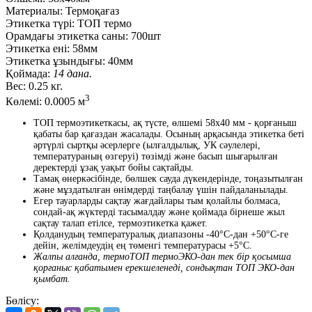
Материалы:
Термоқағаз
Этикетка түрі:
ТОП термо
Орамдағы этикетка саны:
700шт
Этикетка ені:
58мм
Этикетка ұзындығы:
40мм
Қоймада:
14 дана.
Вес:
0.25 кг.
3
Көлемі:
0.0005 м
ТОП термоэтикеткасы, ақ түсте, өлшемі 58x40 мм - қорғаныш
қабаты бар қағаздан жасалады. Осының арқасында этикетка беті
әртүрлі сыртқы әсерлерге (ылғалдылық, УК сәулелері,
температураның өзгеруі) төзімді және басып шығарылған
деректерді ұзақ уақыт бойы сақтайды.
Тамақ өнеркәсібінде, бөлшек сауда дүкендерінде, тоңазытылған
және мұздатылған өнімдерді таңбалау үшін пайдаланылады.
Егер тауарларды сақтау жағдайлары тым қолайлы болмаса,
сондай-ақ жүктердi тасымалдау және қоймада бiрнеше жыл
сақтау талап етiлсе, термоэтикетка қажет.
Қолданудың температуралық диапазоны -40°С-дан +50°С-ге
дейін, желімдеудің ең төменгі температурасы +5°С.
Жалпы алғанда, термоТОП термоЭКО-дан тек бір қосымша
қорғаныс қабатымен ерекшеленеді, сондықтан ТОП ЭКО-дан
қымбат.
Бөлісу: