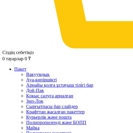
Сіздің себетіңіз
0
тауарлар
0
₸
Пакет
Вакуумдық
Ауа-көпіршікті
Арнайы қолға ұстауыш тілігі бар
Дой-Пак
Қоқыс салуға арналған
Зип-Лок
Сырғытпасы бар слайдер
Крафттан жасалған пакеттер
Курьерлік және пошта
Полипропиленді және БОПП
Майка