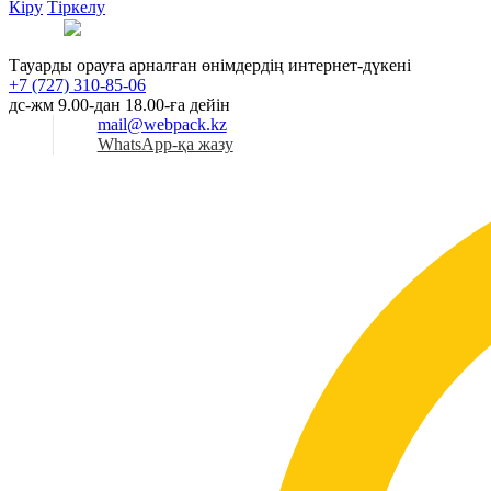
Кіру
Тіркелу
Қаз
Тауарды орауға арналған өнімдердің интернет-дүкені
+7 (727) 310-85-06
дс-жм 9.00-дан 18.00-ға дейін
mail@webpack.kz
WhatsApp-қа жазу