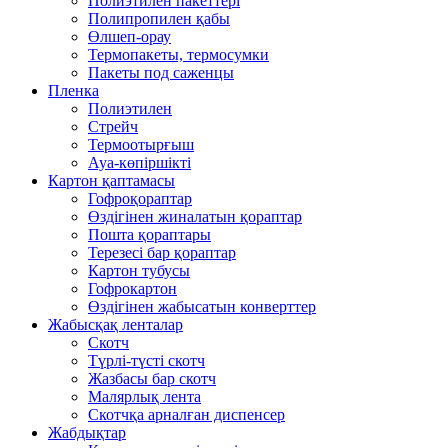
Полиэтилен пакеттері
Полипропилен қабы
Өлшеп-орау
Термопакеты, термосумки
Пакеты под саженцы
Пленка
Полиэтилен
Стрейч
Термоотырғыш
Ауа-көпіршікті
Картон қаптамасы
Гофроқораптар
Өздігінен жиналатын қораптар
Пошта қораптары
Терезесі бар қораптар
Картон тубусы
Гофрокартон
Өздігінен жабысатын конверттер
Жабысқақ ленталар
Скотч
Түрлі-түсті скотч
Жазбасы бар скотч
Малярлық лента
Скотчқа арналған диспенсер
Жабдықтар