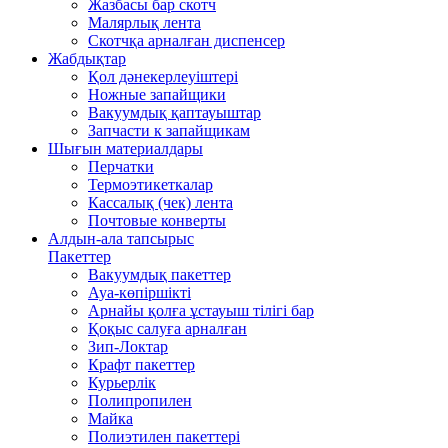
Жазбасы бар скотч
Малярлық лента
Скотчқа арналған диспенсер
Жабдықтар
Қол дәнекерлеуіштері
Ножные запайщики
Вакуумдық қаптауыштар
Запчасти к запайщикам
Шығын материалдары
Перчатки
Термоэтикеткалар
Кассалық (чек) лента
Почтовые конверты
Алдын-ала тапсырыс
Пакеттер
Вакуумдық пакеттер
Ауа-көпіршікті
Арнайы қолға ұстауыш тілігі бар
Қоқыс салуға арналған
Зип-Локтар
Крафт пакеттер
Курьерлік
Полипропилен
Майка
Полиэтилен пакеттері