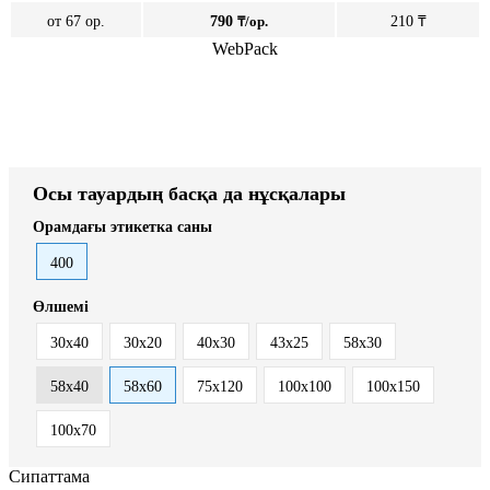
от 67 ор.
790
₸/ор.
210 ₸
WebPack
Осы тауардың басқа да нұсқалары
Орамдағы этикетка саны
400
Өлшемі
30x40
30х20
40x30
43х25
58х30
58х40
58х60
75х120
100х100
100х150
100х70
Сипаттама