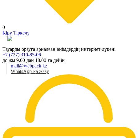
0
Кіру
Тіркелу
Қаз
Тауарды орауға арналған өнімдердің интернет-дүкені
+7 (727) 310-85-06
дс-жм 9.00-дан 18.00-ға дейін
mail@webpack.kz
WhatsApp-қа жазу