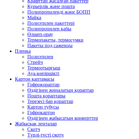
Крафттан жасалған пакеттер
Курьерлік және пошта
Полипропиленді және БОПП
Майка
Полиэтилен пакеттері
Полипропилен қабы
Өлшеп-орау
Термопакеты, термосумки
Пакеты под саженцы
Пленка
Полиэтилен
Стрейч
Термоотырғыш
Ауа-көпіршікті
Картон қаптамасы
Гофроқораптар
Өздігінен жиналатын қораптар
Пошта қораптары
Терезесі бар қораптар
Картон тубусы
Гофрокартон
Өздігінен жабысатын конверттер
Жабысқақ ленталар
Скотч
Түрлі-түсті скотч