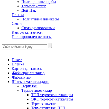
Полипропилен қабы
Термопакеттер
Дой-Пак
Пленка
Полиэтилен пленкасы
Скотч
Скотч упаковочный
Картон қаптамасы
Полипропилен лентасы
Пакет
Пленка
Картон қаптамасы
Жабысқақ ленталар
Жабдықтар
Шығын материалдары
Перчатки
Термоэтикеткалар
ТОП термоэтикеткалары
ЭКО термоэтикеткалары
Термоэтикетки
Термоэтикетки ПГЛ