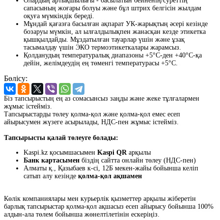
Олардың артықшылығы - басылатын бейненің/суреттің
сапасының жоғары болуы және бұл штрих белгісін жылдам
оқуға мүмкіндік береді.
Мұндай қағазға басылған ақпарат УК-жарықтың әсерi кезiнде
бозаруы мүмкiн, ал ылғалдылықпен жанасқан кезде этикетка
қышқылдайды. Мұздатылған тауарлар үшін және ұзақ
тасымалдау үшін ЭКО термоэтикеткалары жарамсыз.
Қолданудың температуралық диапазоны +5°С-ден +40°С-қа
дейін, желімдеудің ең төменгі температурасы +5°С.
Бөлісу:
Біз тапсырыстың ең аз сомасынсыз заңды және жеке тұлғалармен
жұмыс істейміз.
Тапсырыстарды төлеу қолма-қол және қолма-қол емес есеп
айырысумен жүзеге асырылады, НДС-пен жұмыс істейміз.
Тапсырысты қалай төлеуге болады:
Kaspi.kz қосымшасымен
Kaspi QR
арқылы
Банк картасымен
біздің сайтта онлайн төлеу (НДС-пен)
Алматы қ., Қазыбаев к-сі, 12Б мекен-жайы бойынша келіп
сатып алу кезінде
қолма-қол ақшамен
Көлік компаниялары мен курьерлік қызметтер арқылы жіберетін
барлық тапсырыстар қолма-қол ақшасыз есеп айырысу бойынша 100%
алдын-ала төлем бойынша жөнелтілетінін ескеріңіз.