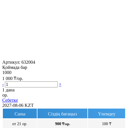
Артикул:
632004
Қоймада бар
1000
1 000
₸/ор.
-
+
1 дана
ор.
Себетке
2027-08-06
KZT
Саны
Сіздің бағаңыз
Үнемдеу
от 21 ор.
900
₸/ор.
100 ₸