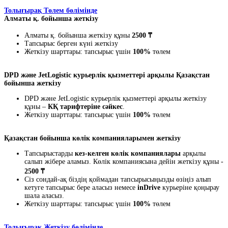
Толығырақ Төлем бөлімінде
Алматы қ. бойынша жеткізу
Алматы қ. бойынша жеткізу құны
2500 ₸
Тапсырыс берген күні жеткізу
Жеткізу шарттары: тапсырыс үшін
100%
төлем
DPD және JetLogistic курьерлік қызметтері арқылы Қазақстан
бойынша жеткізу
DPD және JetLogistic курьерлік қызметтері арқылы жеткізу
құны –
КҚ тарифтеріне сәйкес
.
Жеткізу шарттары: тапсырыс үшін
100%
төлем
Қазақстан бойынша көлік компанияларымен жеткізу
Тапсырыстарды
кез-келген көлік компаниялары
арқылы
салып жібере аламыз. Көлік компаниясына дейін жеткізу құны -
2500 ₸
Сіз сондай-ақ біздің қоймадан тапсырысыңызды өзіңіз алып
кетуге тапсырыс бере аласыз немесе
inDrive
курьеріне қоңырау
шала аласыз.
Жеткізу шарттары: тапсырыс үшін
100%
төлем
Толығырақ Жеткізу бөлімінде