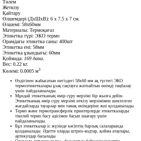
Төлем
Жеткізу
Қайтару
Өлшемдері (ДxШxВ):
6
x
7.5
x
7 см.
Өлшемі:
58х60мм
Материалы:
Термоқағаз
Этикетка түрі:
ЭКО термо
Орамдағы этикетка саны:
400шт
Этикетка ені:
58мм
Этикетка ұзындығы:
60мм
Қоймада:
169 дана.
Вес:
0.22 кг.
3
Көлемі:
0.0005 м
Өздігінен жабысатын негіздегі 58x60 мм ақ түстегі ЭКО
термоэтикеткалары ұзақ сақтауға жатпайтын өнімді таңбалау
үшін пайдаланылады.
Мұндай этикетканың өмір сүру мерзімі бір жылға дейін.
Этикетканың өмір сүру мерзімі өткізу мерзімімен шектелген
жағдайларда тауарлар мен тамақ өнімдеріне жиі қолданылады.
Термо және термотрансферлік принтерлерде этикеткаларды
тікелей термо басу әдісімен басып шығару үшін
пайдаланылады.
Бұл этикеткалар іс жүзінде кәсіптің барлық салаларында
қолданылады. Әдетте оларда штрих-кодтар, қойма атаулары,
артикулдар басылады.