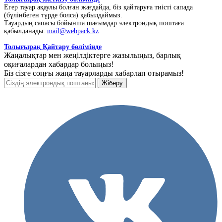
Егер тауар ақаулы болған жағдайда, біз қайтаруға тиісті сапада
(бүлінбеген түрде болса) қабылдаймыз.
Тауардың сапасы бойынша шағымдар электрондық поштаға
қабылданады:
mail@webpack.kz
Толығырақ Қайтару бөлімінде
Жаңалықтар мен жеңілдіктерге жазылыңыз, барлық
оқиғалардан хабардар болыңыз!
Біз сізге соңғы жаңа тауарларды хабарлап отырамыз!