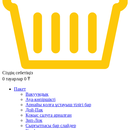
Сіздің себетіңіз
0
тауарлар
0
₸
Пакет
Вакуумдық
Ауа-көпіршікті
Арнайы қолға ұстауыш тілігі бар
Дой-Пак
Қоқыс салуға арналған
Зип-Лок
Сырғытпасы бар слайдер