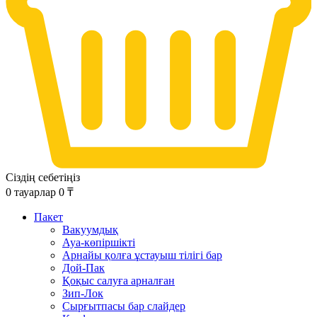
Сіздің себетіңіз
0
тауарлар
0
₸
Пакет
Вакуумдық
Ауа-көпіршікті
Арнайы қолға ұстауыш тілігі бар
Дой-Пак
Қоқыс салуға арналған
Зип-Лок
Сырғытпасы бар слайдер