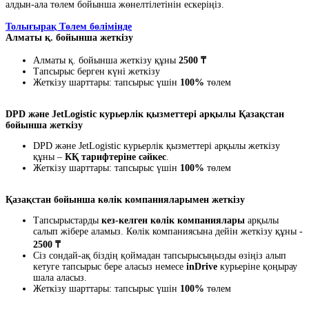
алдын-ала төлем бойынша жөнелтілетінін ескеріңіз.
Толығырақ Төлем бөлімінде
Алматы қ. бойынша жеткізу
Алматы қ. бойынша жеткізу құны
2500 ₸
Тапсырыс берген күні жеткізу
Жеткізу шарттары: тапсырыс үшін
100%
төлем
DPD және JetLogistic курьерлік қызметтері арқылы Қазақстан
бойынша жеткізу
DPD және JetLogistic курьерлік қызметтері арқылы жеткізу
құны –
КҚ тарифтеріне сәйкес
.
Жеткізу шарттары: тапсырыс үшін
100%
төлем
Қазақстан бойынша көлік компанияларымен жеткізу
Тапсырыстарды
кез-келген көлік компаниялары
арқылы
салып жібере аламыз. Көлік компаниясына дейін жеткізу құны -
2500 ₸
Сіз сондай-ақ біздің қоймадан тапсырысыңызды өзіңіз алып
кетуге тапсырыс бере аласыз немесе
inDrive
курьеріне қоңырау
шала аласыз.
Жеткізу шарттары: тапсырыс үшін
100%
төлем