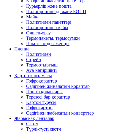
Крафттан жасалған пакеттер
Курьерлік және пошта
Полипропиленді және БОПП
Майка
Полиэтилен пакеттері
Полипропилен қабы
Өлшеп-орау
Термопакеты, термосумки
Пакеты под саженцы
Пленка
Полиэтилен
Стрейч
Термоотырғыш
Ауа-көпіршікті
Картон қаптамасы
Гофроқораптар
Өздігінен жиналатын қораптар
Пошта қораптары
Терезесі бар қораптар
Картон тубусы
Гофрокартон
Өздігінен жабысатын конверттер
Жабысқақ ленталар
Скотч
Түрлі-түсті скотч