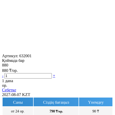
Артикул:
632001
Қоймада бар
880
880
₸/ор.
-
+
1 дана
ор.
Себетке
2027-08-07
KZT
Саны
Сіздің бағаңыз
Үнемдеу
от 24 ор.
790
₸/ор.
90 ₸