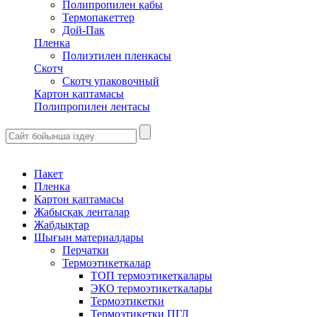
Полипропилен қабы
Термопакеттер
Дой-Пак
Пленка
Полиэтилен пленкасы
Скотч
Скотч упаковочный
Картон қаптамасы
Полипропилен лентасы
Пакет
Пленка
Картон қаптамасы
Жабысқақ ленталар
Жабдықтар
Шығын материалдары
Перчатки
Термоэтикеткалар
ТОП термоэтикеткалары
ЭКО термоэтикеткалары
Термоэтикетки
Термоэтикетки ПГЛ