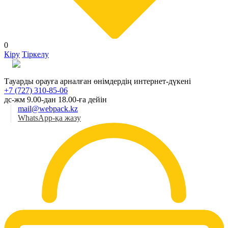
0
Кіру
Тіркелу
Қаз
Тауарды орауға арналған өнімдердің интернет-дүкені
+7 (727) 310-85-06
дс-жм 9.00-дан 18.00-ға дейін
mail@webpack.kz
WhatsApp-қа жазу