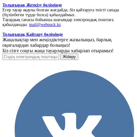
Толығырақ Жеткізу бөлімінде
Егер тауар ақаулы болған жағдайда, біз қайтаруға тиісті сапада
(бүлінбеген түрде болса) қабылдаймыз.
Тауардың сапасы бойынша шағымдар электрондық поштаға
қабылданады:
mail@webpack.kz
Толығырақ Қайтару бөлімінде
Жаңалықтар мен жеңілдіктерге жазылыңыз, барлық
оқиғалардан хабардар болыңыз!
Біз сізге соңғы жаңа тауарларды хабарлап отырамыз!