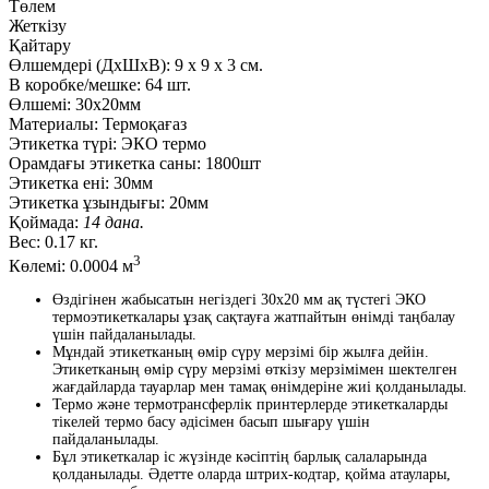
Төлем
Жеткізу
Қайтару
Өлшемдері (ДxШxВ):
9
x
9
x
3 см.
В коробке/мешке:
64 шт.
Өлшемі:
30х20мм
Материалы:
Термоқағаз
Этикетка түрі:
ЭКО термо
Орамдағы этикетка саны:
1800шт
Этикетка ені:
30мм
Этикетка ұзындығы:
20мм
Қоймада:
14 дана.
Вес:
0.17 кг.
3
Көлемі:
0.0004 м
Өздігінен жабысатын негіздегі 30x20 мм ақ түстегі ЭКО
термоэтикеткалары ұзақ сақтауға жатпайтын өнімді таңбалау
үшін пайдаланылады.
Мұндай этикетканың өмір сүру мерзімі бір жылға дейін.
Этикетканың өмір сүру мерзімі өткізу мерзімімен шектелген
жағдайларда тауарлар мен тамақ өнімдеріне жиі қолданылады.
Термо және термотрансферлік принтерлерде этикеткаларды
тікелей термо басу әдісімен басып шығару үшін
пайдаланылады.
Бұл этикеткалар іс жүзінде кәсіптің барлық салаларында
қолданылады. Әдетте оларда штрих-кодтар, қойма атаулары,