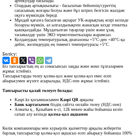
артикулдар басылады.
Олардың артықшылығы - басылатын бейненің/суреттің
сапасының жоғары болуы және бұл штрих белгісін жылдам
оқуға мүмкіндік береді.
Мұндай қағазға басылған ақпарат УК-жарықтың әсерi кезiнде
бозаруы мүмкiн, ал ылғалдылықпен жанасқан кезде этикетка
қышқылдайды. Мұздатылған тауарлар үшін және ұзақ
тасымалдау үшін ЭКО термоэтикеткалары жарамсыз.
Қолданудың температуралық диапазоны +5°С-ден +40°С-қа
дейін, желімдеудің ең төменгі температурасы +5°С.
Бөлісу:
Біз тапсырыстың ең аз сомасынсыз заңды және жеке тұлғалармен
жұмыс істейміз.
Тапсырыстарды төлеу қолма-қол және қолма-қол емес есеп
айырысумен жүзеге асырылады, НДС-пен жұмыс істейміз.
Тапсырысты қалай төлеуге болады:
Kaspi.kz қосымшасымен
Kaspi QR
арқылы
Банк картасымен
біздің сайтта онлайн төлеу (НДС-пен)
Алматы қ., Қазыбаев к-сі, 12Б мекен-жайы бойынша келіп
сатып алу кезінде
қолма-қол ақшамен
Көлік компаниялары мен курьерлік қызметтер арқылы жіберетін
барлық тапсырыстар қолма-қол ақшасыз есеп айырысу бойынша 100%