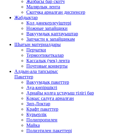
Жазбасы бар скотч
Малярлық лента
Скотчқа арналған диспенсер
Жабдықтар
Қол дәнекерлеуіштері
Ножные запайщики
Вакуумдық қаптауыштар
Запчасти к запайщикам
Шығын материалдары
Перчатки
Термоэтикеткалар
Кассалық (чек) лента
Почтовые конверты
Алдын-ала тапсырыс
Пакеттер
Вакуумдық пакеттер
Ауа-көпіршікті
Арнайы қолға ұстауыш тілігі бар
Қоқыс салуға арналған
Зип-Локтар
Крафт пакеттер
Курьерлік
Полипропилен
Майка
Полиэтилен пакеттері