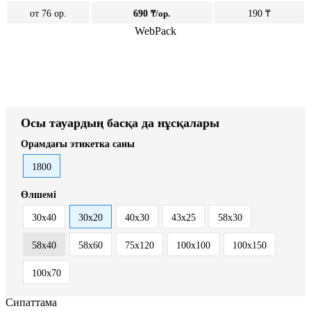
от 76 ор.
690
₸/ор.
190 ₸
WebPack
Осы тауардың басқа да нұсқалары
Орамдағы этикетка саны
1800
Өлшемі
30x40
30х20
40x30
43х25
58х30
58х40
58х60
75х120
100х100
100х150
100х70
Сипаттама