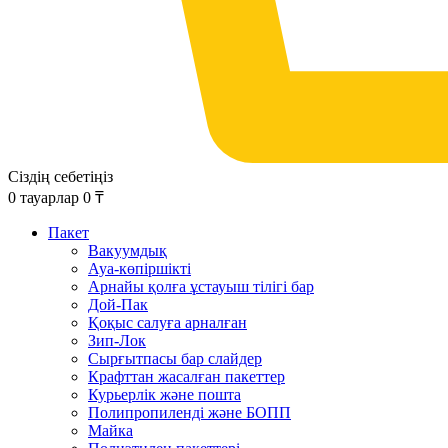
Сіздің себетіңіз
0
тауарлар
0
₸
Пакет
Вакуумдық
Ауа-көпіршікті
Арнайы қолға ұстауыш тілігі бар
Дой-Пак
Қоқыс салуға арналған
Зип-Лок
Сырғытпасы бар слайдер
Крафттан жасалған пакеттер
Курьерлік және пошта
Полипропиленді және БОПП
Майка