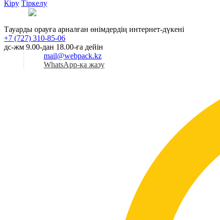
Кіру
Тіркелу
Қаз
Тауарды орауға арналған өнімдердің интернет-дүкені
+7 (727) 310-85-06
дс-жм 9.00-дан 18.00-ға дейін
mail@webpack.kz
WhatsApp-қа жазу