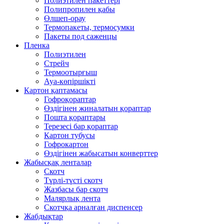
Полиэтилен пакеттері
Полипропилен қабы
Өлшеп-орау
Термопакеты, термосумки
Пакеты под саженцы
Пленка
Полиэтилен
Стрейч
Термоотырғыш
Ауа-көпіршікті
Картон қаптамасы
Гофроқораптар
Өздігінен жиналатын қораптар
Пошта қораптары
Терезесі бар қораптар
Картон тубусы
Гофрокартон
Өздігінен жабысатын конверттер
Жабысқақ ленталар
Скотч
Түрлі-түсті скотч
Жазбасы бар скотч
Малярлық лента
Скотчқа арналған диспенсер
Жабдықтар