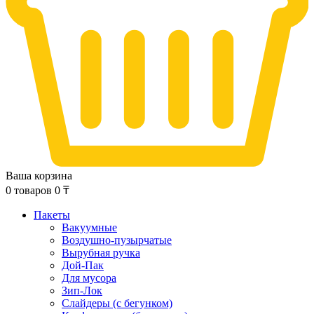
Ваша корзина
0
товаров
0
₸
Пакеты
Вакуумные
Воздушно-пузырчатые
Вырубная ручка
Дой-Пак
Для мусора
Зип-Лок
Слайдеры (с бегунком)