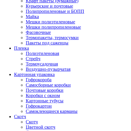
Крафт пакеты (бумажные)
Курьерские и почтовые
Полипропиленовые и БОПП
Майка
Мешки полиэтиленовые
Мешки полипропиленовые
Фасовочные
Термопакеты, термосумки
Пакеты под саженцы
Пленка
Полиэтиленовая
Стрейч
Термоусадочная
Воздушно-пузырчатая
Картонная упаковка
Гофрокороба
Самосборные коробки
Почтовые коробки
Коробки с окном
Картонные тубусы
Гофрокартон
Самоклеющиеся карманы
Скотч
Скотч
Цветной скотч