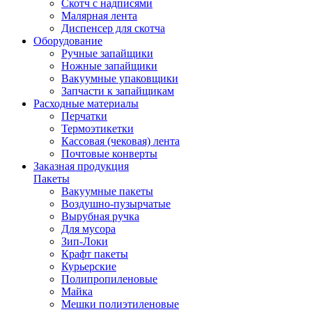
Скотч с надписями
Малярная лента
Диспенсер для скотча
Оборудование
Ручные запайщики
Ножные запайщики
Вакуумные упаковщики
Запчасти к запайщикам
Расходные материалы
Перчатки
Термоэтикетки
Кассовая (чековая) лента
Почтовые конверты
Заказная продукция
Пакеты
Вакуумные пакеты
Воздушно-пузырчатые
Вырубная ручка
Для мусора
Зип-Локи
Крафт пакеты
Курьерские
Полипропиленовые
Майка
Мешки полиэтиленовые