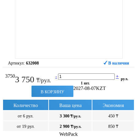
Артикул:
632008
В наличии
3750
-
+
3 750
рул.
₸/рул.
1 шт.
2027-08-07
KZT
В КОРЗИНУ
Количество
Ваша цена
Экономия
от 6 рул.
3 300
₸/рул.
450 ₸
от 19 рул.
2 900
₸/рул.
850 ₸
WebPack