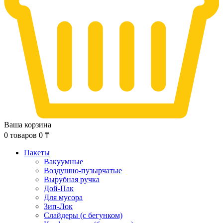
Ваша корзина
0
товаров
0
₸
Пакеты
Вакуумные
Воздушно-пузырчатые
Вырубная ручка
Дой-Пак
Для мусора
Зип-Лок
Слайдеры (с бегунком)