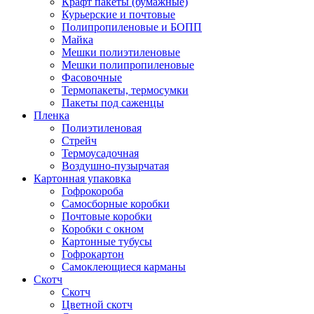
Крафт пакеты (бумажные)
Курьерские и почтовые
Полипропиленовые и БОПП
Майка
Мешки полиэтиленовые
Мешки полипропиленовые
Фасовочные
Термопакеты, термосумки
Пакеты под саженцы
Пленка
Полиэтиленовая
Стрейч
Термоусадочная
Воздушно-пузырчатая
Картонная упаковка
Гофрокороба
Самосборные коробки
Почтовые коробки
Коробки с окном
Картонные тубусы
Гофрокартон
Самоклеющиеся карманы
Скотч
Скотч
Цветной скотч