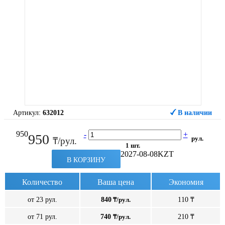
Артикул:
632012
В наличии
950
-
+
950
рул.
₸/рул.
1 шт.
2027-08-08
KZT
В КОРЗИНУ
Количество
Ваша цена
Экономия
от 23 рул.
840
₸/рул.
110 ₸
от 71 рул.
740
₸/рул.
210 ₸