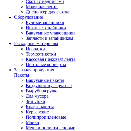
Скотч с надписями
Малярная лента
Диспенсер для скотча
Оборудование
Ручные запайщики
Ножные запайщики
Вакуумные упаковщики
Запчасти к запайщикам
Расходные материалы
Перчатки
Термоэтикетки
Кассовая (чековая) лента
Почтовые конверты
Заказная продукция
Пакеты
Вакуумные пакеты
Воздушно-пузырчатые
Вырубная ручка
Для мусора
Зип-Локи
Крафт пакеты
Курьерские
Полипропиленовые
Майка
Мешки полиэтиленовые