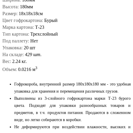
Высота:
180мм
Размер:
18х18х18см
Цвет гофрокартона:
Бурый
Марка картона:
Т-23
Тип картона:
Трехслойный
Под паллету:
Нет
Упаковка:
20 шт
На складе:
429 шт.
Вес:
2.24 кг.
3
Объем:
0.0216 м
Гофрокороба, внутренний размер 180х180х180 мм - это удобная
упаковка
для
хранения
и
перемещения
различных
грузов
.
Выполнены из 3-слойного
гофрокартона
марки
Т
-
23
бурого
цвета
.
Подходят
для
упаковки
разнообразных товаров и
предметов, в т.ч.
продуктов
питания. Продаются в сложенном
виде
, но
легко
собираются в коробки.
Не деформируются при воздействии
влажности
, высоких
и