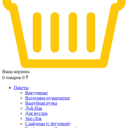
Ваша корзина
0
товаров
0
₸
Пакеты
Вакуумные
Воздушно-пузырчатые
Вырубная ручка
Дой-Пак
Для мусора
Зип-Лок
Слайдеры (с бегунком)