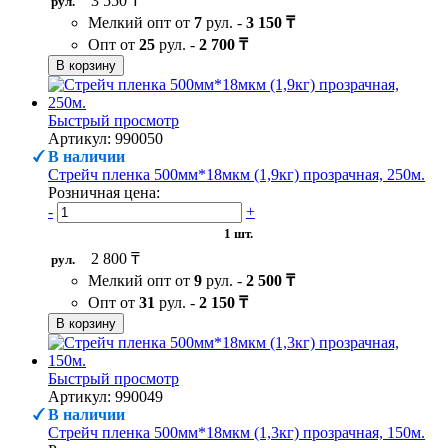
3 550 ₸
рул.
Мелкий опт от
7
рул. -
3 150 ₸
Опт от
25
рул. -
2 700 ₸
В корзину
Быстрый просмотр
Артикул: 990050
В наличии
Стрейч пленка 500мм*18мкм (1,9кг) прозрачная, 250м.
Розничная цена:
-
+
1 шт.
2 800 ₸
рул.
Мелкий опт от
9
рул. -
2 500 ₸
Опт от
31
рул. -
2 150 ₸
В корзину
Быстрый просмотр
Артикул: 990049
В наличии
Стрейч пленка 500мм*18мкм (1,3кг) прозрачная, 150м.