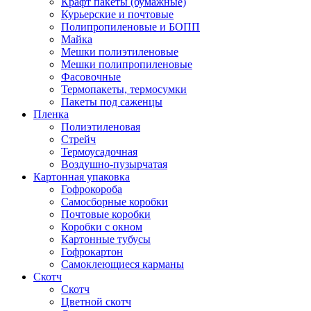
Крафт пакеты (бумажные)
Курьерские и почтовые
Полипропиленовые и БОПП
Майка
Мешки полиэтиленовые
Мешки полипропиленовые
Фасовочные
Термопакеты, термосумки
Пакеты под саженцы
Пленка
Полиэтиленовая
Стрейч
Термоусадочная
Воздушно-пузырчатая
Картонная упаковка
Гофрокороба
Самосборные коробки
Почтовые коробки
Коробки с окном
Картонные тубусы
Гофрокартон
Самоклеющиеся карманы
Скотч
Скотч
Цветной скотч