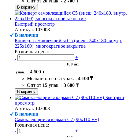
Опт от
20
упак. -
2 700 ₸
В корзину
Быстрый просмотр
Артикул: 103008
В наличии
Конверт самоклеящийся С5 (внеш. 240х180, внутр.
225х160), многократное закрытие
Розничная цена:
-
+
100 шт.
4 600 ₸
упак.
Мелкий опт от
5
упак. -
4 100 ₸
Опт от
15
упак. -
3 600 ₸
В корзину
Быстрый
просмотр
Артикул: 103003
В наличии
Самоклеющийся карман C7 (90х110 мм)
Розничная цена:
-
+