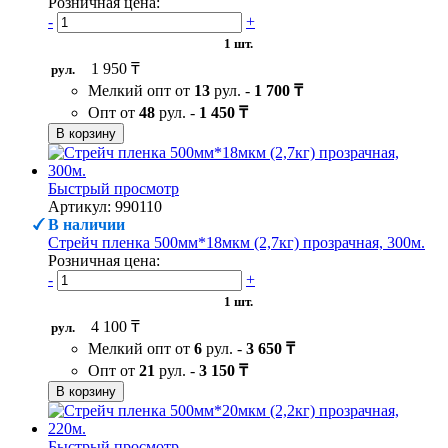
Розничная цена:
-
+
1 шт.
1 950 ₸
рул.
Мелкий опт от
13
рул. -
1 700 ₸
Опт от
48
рул. -
1 450 ₸
В корзину
Быстрый просмотр
Артикул: 990110
В наличии
Стрейч пленка 500мм*18мкм (2,7кг) прозрачная, 300м.
Розничная цена:
-
+
1 шт.
4 100 ₸
рул.
Мелкий опт от
6
рул. -
3 650 ₸
Опт от
21
рул. -
3 150 ₸
В корзину
Быстрый просмотр