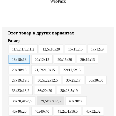
WebPack
Этот товар в других вариантах
Размер
11,5х11,5х11,2
12,5х10х20
15х15х15
17х12х9
18х18х18
20х12х12
20х15х20
20х19х13
20х20х15
21,5х21,5х15
22х17,5х15
27х19х19,5
30,5х22х12,5
30х25х17
30х30х30
33х33х13,2
36х20х20
38х28,5х19
38х30,4х28,5
39,5х36х17,5
40х30х30
40х40х20
40х40х40
41,2х31х16,5
45х32х32