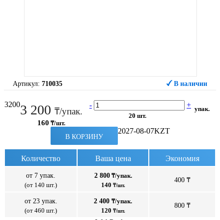
Артикул:
710035
В наличии
3200
-
+
3 200
упак.
₸/упак.
20 шт.
160
₸/шт.
2027-08-07
KZT
В КОРЗИНУ
Количество
Ваша цена
Экономия
от 7 упак.
2 800
₸/упак.
400 ₸
(от 140 шт.)
140
₸/шт.
от 23 упак.
2 400
₸/упак.
800 ₸
(от 460 шт.)
120
₸/шт.