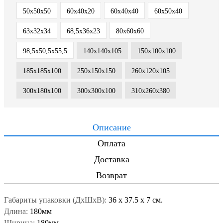
50х50х50
60х40х20
60х40х40
60х50х40
63х32х34
68,5х36х23
80х60х60
98,5x50,5x55,5
140х140х105
150х100х100
185х185х100
250x150x150
260х120х105
300x180x100
300х300х100
310х260х380
Описание
Оплата
Доставка
Возврат
Габариты упаковки (ДxШxВ):
36
x
37.5
x
7 см.
Длина:
180мм
Ширина:
180мм