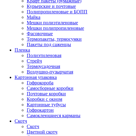
Крафт пакеты (бумажные)
Курьерские и почтовые
Полипропиленовые и БОПП
Майка
Мешки полиэтиленовые
Мешки полипропиленовые
Фасовочные
Термопакеты, термосумки
Пакеты под саженцы
Пленка
Полиэтиленовая
Стрейч
Термоусадочная
Воздушно-пузырчатая
Картонная упаковка
Гофрокороба
Самосборные коробки
Почтовые коробки
Коробки с окном
Картонные тубусы
Гофрокартон
Самоклеющиеся карманы
Скотч
Скотч
Цветной скотч