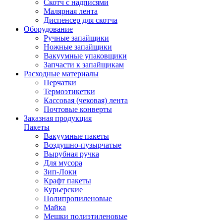
Скотч с надписями
Малярная лента
Диспенсер для скотча
Оборудование
Ручные запайщики
Ножные запайщики
Вакуумные упаковщики
Запчасти к запайщикам
Расходные материалы
Перчатки
Термоэтикетки
Кассовая (чековая) лента
Почтовые конверты
Заказная продукция
Пакеты
Вакуумные пакеты
Воздушно-пузырчатые
Вырубная ручка
Для мусора
Зип-Локи
Крафт пакеты
Курьерские
Полипропиленовые
Майка
Мешки полиэтиленовые