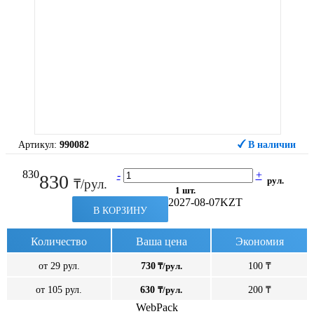
Артикул:
990082
В наличии
830
-
+
830
рул.
₸/рул.
1 шт.
2027-08-07
KZT
В КОРЗИНУ
Количество
Ваша цена
Экономия
от 29 рул.
730
₸/рул.
100 ₸
от 105 рул.
630
₸/рул.
200 ₸
WebPack