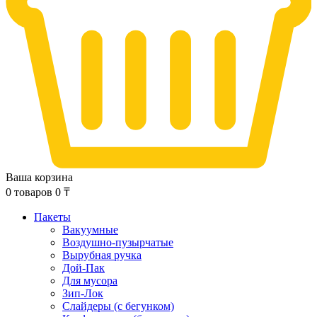
Ваша корзина
0
товаров
0
₸
Пакеты
Вакуумные
Воздушно-пузырчатые
Вырубная ручка
Дой-Пак
Для мусора
Зип-Лок
Слайдеры (с бегунком)