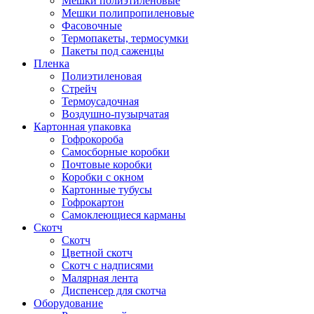
Мешки полиэтиленовые
Мешки полипропиленовые
Фасовочные
Термопакеты, термосумки
Пакеты под саженцы
Пленка
Полиэтиленовая
Стрейч
Термоусадочная
Воздушно-пузырчатая
Картонная упаковка
Гофрокороба
Самосборные коробки
Почтовые коробки
Коробки с окном
Картонные тубусы
Гофрокартон
Самоклеющиеся карманы
Скотч
Скотч
Цветной скотч
Скотч с надписями
Малярная лента
Диспенсер для скотча
Оборудование