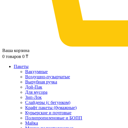
Ваша корзина
0
товаров
0
₸
Пакеты
Вакуумные
Воздушно-пузырчатые
Вырубная ручка
Дой-Пак
Для мусора
Зип-Лок
Слайдеры (с бегунком)
Крафт пакеты (бумажные)
Курьерские и почтовые
Полипропиленовые и БОПП
Майка