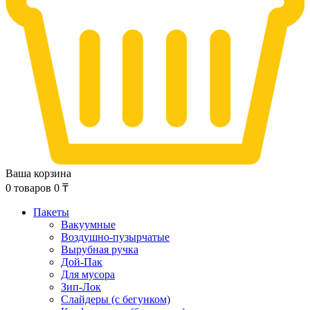
Ваша корзина
0
товаров
0
₸
Пакеты
Вакуумные
Воздушно-пузырчатые
Вырубная ручка
Дой-Пак
Для мусора
Зип-Лок
Слайдеры (с бегунком)