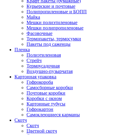
Крафт пакеты (бумажные)
Курьерские и почтовые
Полипропиленовые и БОПП
Майка
Мешки полиэтиленовые
Мешки полипропиленовые
Фасовочные
Термопакеты, термосумки
Пакеты под саженцы
Пленка
Полиэтиленовая
Стрейч
Термоусадочная
Воздушно-пузырчатая
Картонная упаковка
Гофрокороба
Самосборные коробки
Почтовые коробки
Коробки с окном
Картонные тубусы
Гофрокартон
Самоклеющиеся карманы
Скотч
Скотч
Цветной скотч