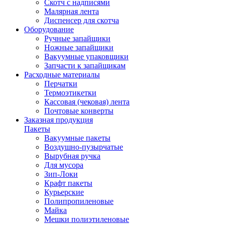
Скотч с надписями
Малярная лента
Диспенсер для скотча
Оборудование
Ручные запайщики
Ножные запайщики
Вакуумные упаковщики
Запчасти к запайщикам
Расходные материалы
Перчатки
Термоэтикетки
Кассовая (чековая) лента
Почтовые конверты
Заказная продукция
Пакеты
Вакуумные пакеты
Воздушно-пузырчатые
Вырубная ручка
Для мусора
Зип-Локи
Крафт пакеты
Курьерские
Полипропиленовые
Майка
Мешки полиэтиленовые