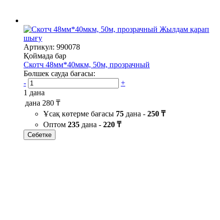
Жылдам қарап
шығу
Артикул: 990078
Қоймада бар
Скотч 48мм*40мкм, 50м, прозрачный
Бөлшек сауда бағасы:
-
+
1 дана
дана
280 ₸
Ұсақ көтерме бағасы
75
дана -
250 ₸
Оптом
235
дана -
220 ₸
Себетке