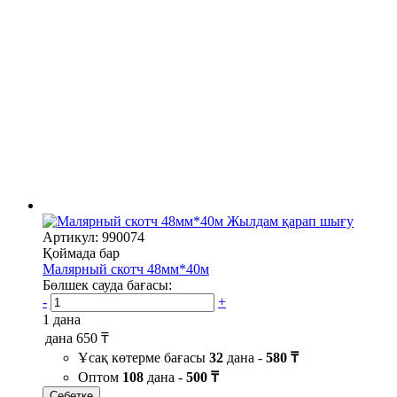
Жылдам қарап шығу
Артикул: 990074
Қоймада бар
Малярный скотч 48мм*40м
Бөлшек сауда бағасы:
-
+
1 дана
дана
650 ₸
Ұсақ көтерме бағасы
32
дана -
580 ₸
Оптом
108
дана -
500 ₸
Себетке