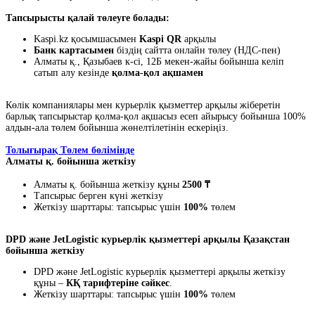
Тапсырысты қалай төлеуге болады:
Kaspi.kz қосымшасымен
Kaspi QR
арқылы
Банк картасымен
біздің сайтта онлайн төлеу (НДС-пен)
Алматы қ., Қазыбаев к-сі, 12Б мекен-жайы бойынша келіп
сатып алу кезінде
қолма-қол ақшамен
Көлік компаниялары мен курьерлік қызметтер арқылы жіберетін
барлық тапсырыстар қолма-қол ақшасыз есеп айырысу бойынша 100%
алдын-ала төлем бойынша жөнелтілетінін ескеріңіз.
Толығырақ Төлем бөлімінде
Алматы қ. бойынша жеткізу
Алматы қ. бойынша жеткізу құны
2500 ₸
Тапсырыс берген күні жеткізу
Жеткізу шарттары: тапсырыс үшін
100%
төлем
DPD және JetLogistic курьерлік қызметтері арқылы Қазақстан
бойынша жеткізу
DPD және JetLogistic курьерлік қызметтері арқылы жеткізу
құны –
КҚ тарифтеріне сәйкес
.
Жеткізу шарттары: тапсырыс үшін
100%
төлем