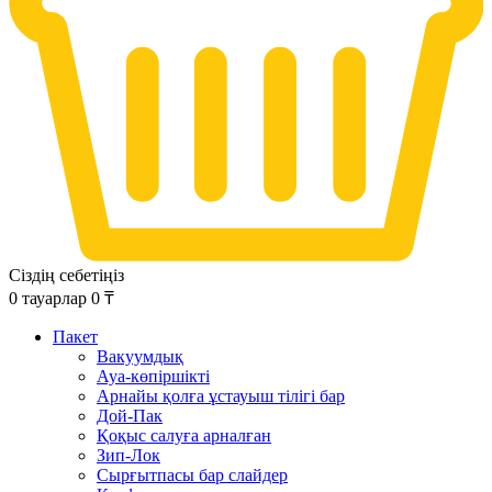
Сіздің себетіңіз
0
тауарлар
0
₸
Пакет
Вакуумдық
Ауа-көпіршікті
Арнайы қолға ұстауыш тілігі бар
Дой-Пак
Қоқыс салуға арналған
Зип-Лок
Сырғытпасы бар слайдер