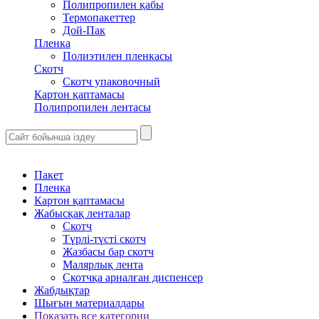
Полипропилен қабы
Термопакеттер
Дой-Пак
Пленка
Полиэтилен пленкасы
Скотч
Скотч упаковочный
Картон қаптамасы
Полипропилен лентасы
Пакет
Пленка
Картон қаптамасы
Жабысқақ ленталар
Скотч
Түрлі-түсті скотч
Жазбасы бар скотч
Малярлық лента
Скотчқа арналған диспенсер
Жабдықтар
Шығын материалдары
Показать все категории