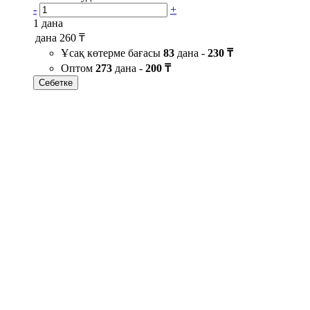
-
+
1 дана
дана
260 ₸
Ұсақ көтерме бағасы
83
дана -
230 ₸
Оптом
273
дана -
200 ₸
Себетке