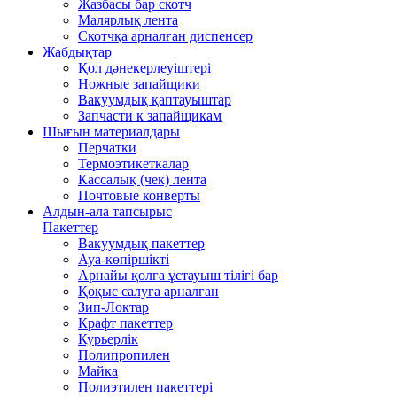
Жазбасы бар скотч
Малярлық лента
Скотчқа арналған диспенсер
Жабдықтар
Қол дәнекерлеуіштері
Ножные запайщики
Вакуумдық қаптауыштар
Запчасти к запайщикам
Шығын материалдары
Перчатки
Термоэтикеткалар
Кассалық (чек) лента
Почтовые конверты
Алдын-ала тапсырыс
Пакеттер
Вакуумдық пакеттер
Ауа-көпіршікті
Арнайы қолға ұстауыш тілігі бар
Қоқыс салуға арналған
Зип-Локтар
Крафт пакеттер
Курьерлік
Полипропилен
Майка
Полиэтилен пакеттері