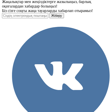
Жаңалықтар мен жеңілдіктерге жазылыңыз, барлық
оқиғалардан хабардар болыңыз!
Біз сізге соңғы жаңа тауарларды хабарлап отырамыз!