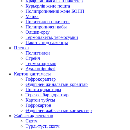
Крафттан жасалған пакеттер
Курьерлік және пошта
Полипропиленді және БОПП
Майка
Полиэтилен пакеттері
Полипропилен қабы
Өлшеп-орау
Термопакеты, термосумки
Пакеты под саженцы
Пленка
Полиэтилен
Стрейч
Термоотырғыш
Ауа-көпіршікті
Картон қаптамасы
Гофроқораптар
Өздігінен жиналатын қораптар
Пошта қораптары
Терезесі бар қораптар
Картон тубусы
Гофрокартон
Өздігінен жабысатын конверттер
Жабысқақ ленталар
Скотч
Түрлі-түсті скотч