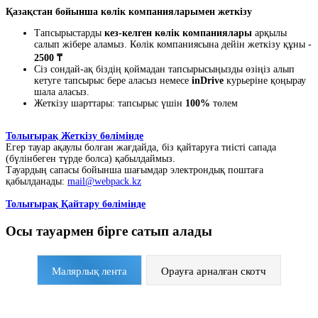
Қазақстан бойынша көлік компанияларымен жеткізу
Тапсырыстарды
кез-келген көлік компаниялары
арқылы
салып жібере аламыз. Көлік компаниясына дейін жеткізу құны -
2500 ₸
Сіз сондай-ақ біздің қоймадан тапсырысыңызды өзіңіз алып
кетуге тапсырыс бере аласыз немесе
inDrive
курьеріне қоңырау
шала аласыз.
Жеткізу шарттары: тапсырыс үшін
100%
төлем
Толығырақ Жеткізу бөлімінде
Егер тауар ақаулы болған жағдайда, біз қайтаруға тиісті сапада
(бүлінбеген түрде болса) қабылдаймыз.
Тауардың сапасы бойынша шағымдар электрондық поштаға
қабылданады:
mail@webpack.kz
Толығырақ Қайтару бөлімінде
Осы тауармен бірге сатып алады
Малярлық лента
Орауға арналған скотч