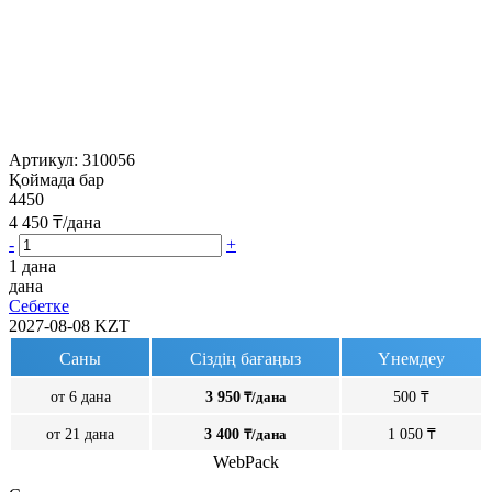
Артикул:
310056
Қоймада бар
4450
4 450
₸/дана
-
+
1 дана
дана
Себетке
2027-08-08
KZT
Саны
Сіздің бағаңыз
Үнемдеу
от 6 дана
3 950
₸/дана
500 ₸
от 21 дана
3 400
₸/дана
1 050 ₸
WebPack