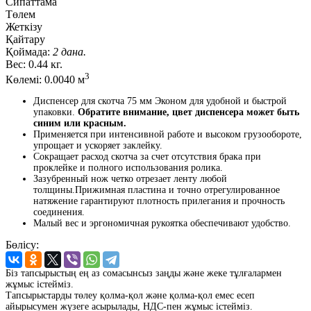
Сипаттама
Төлем
Жеткізу
Қайтару
Қоймада:
2 дана.
Вес:
0.44 кг.
3
Көлемі:
0.0040 м
Диспенсер для скотча 75 мм Эконом для удобной и быстрой
упаковки.
Обратите внимание, цвет диспенсера может быть
синим или красным.
Применяется при интенсивной работе и высоком грузообороте,
упрощает и ускоряет заклейку.
Сокращает расход скотча за счет отсутствия брака при
проклейке и полного использования ролика.
Зазубренный нож четко отрезает ленту любой
толщины.Прижимная пластина и точно отрегулированное
натяжение гарантируют плотность прилегания и прочность
соединения.
Малый вес и эргономичная рукоятка обеспечивают удобство.
Бөлісу:
Біз тапсырыстың ең аз сомасынсыз заңды және жеке тұлғалармен
жұмыс істейміз.
Тапсырыстарды төлеу қолма-қол және қолма-қол емес есеп
айырысумен жүзеге асырылады, НДС-пен жұмыс істейміз.