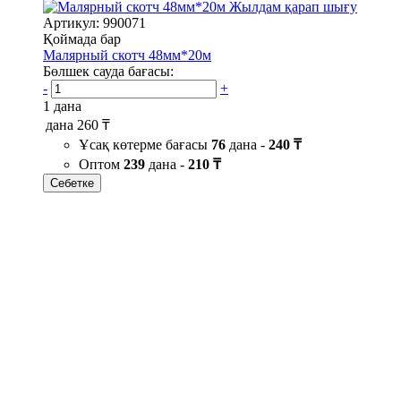
Жылдам қарап шығу
Артикул: 990071
Қоймада бар
Малярный скотч 48мм*20м
Бөлшек сауда бағасы:
-
+
1 дана
дана
260 ₸
Ұсақ көтерме бағасы
76
дана -
240 ₸
Оптом
239
дана -
210 ₸
Себетке