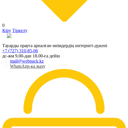
0
Кіру
Тіркелу
Қаз
Тауарды орауға арналған өнімдердің интернет-дүкені
+7 (727) 310-85-06
дс-жм 9.00-дан 18.00-ға дейін
mail@webpack.kz
WhatsApp-қа жазу