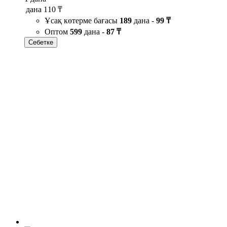
дана
110 ₸
Ұсақ көтерме бағасы
189
дана -
99 ₸
Оптом
599
дана -
87 ₸
Себетке