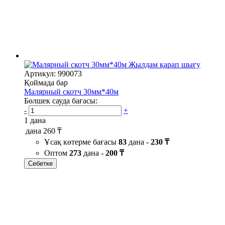
Жылдам қарап шығу
Артикул: 990073
Қоймада бар
Малярный скотч 30мм*40м
Бөлшек сауда бағасы:
-
+
1 дана
дана
260 ₸
Ұсақ көтерме бағасы
83
дана -
230 ₸
Оптом
273
дана -
200 ₸
Себетке