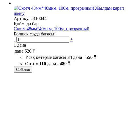
Жылдам қарап
шығу
Артикул: 310044
Қоймада бар
Скотч 48мм*40мкм, 100м, прозрачный
Бөлшек сауда бағасы:
-
+
1 дана
дана
620 ₸
Ұсақ көтерме бағасы
34
дана -
550 ₸
Оптом
110
дана -
480 ₸
Себетке