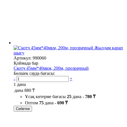
Жылдам қарап
шығу
Артикул: 990060
Қоймада бар
Скотч 45мм*40мкм, 200м, прозрачный
Бөлшек сауда бағасы:
-
+
1 дана
дана
880 ₸
Ұсақ көтерме бағасы
25
дана -
780 ₸
Оптом
75
дана -
690 ₸
Себетке