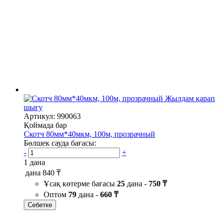
Жылдам қарап
шығу
Артикул: 990063
Қоймада бар
Скотч 80мм*40мкм, 100м, прозрачный
Бөлшек сауда бағасы:
-
+
1 дана
дана
840 ₸
Ұсақ көтерме бағасы
25
дана -
750 ₸
Оптом
79
дана -
660 ₸
Себетке