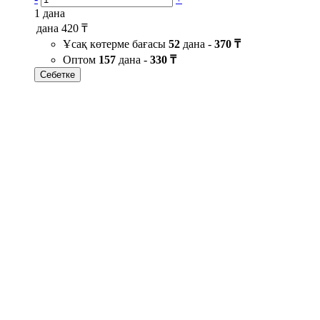
1 дана
дана
420 ₸
Ұсақ көтерме бағасы
52
дана -
370 ₸
Оптом
157
дана -
330 ₸
Себетке