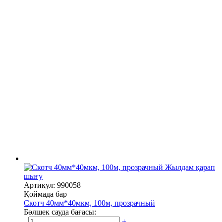
Жылдам қарап
шығу
Артикул: 990058
Қоймада бар
Скотч 40мм*40мкм, 100м, прозрачный
Бөлшек сауда бағасы:
-
+