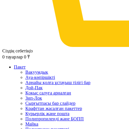
Сіздің себетіңіз
0
тауарлар
0
₸
Пакет
Вакуумдық
Ауа-көпіршікті
Арнайы қолға ұстауыш тілігі бар
Дой-Пак
Қоқыс салуға арналған
Зип-Лок
Сырғытпасы бар слайдер
Крафттан жасалған пакеттер
Курьерлік және пошта
Полипропиленді және БОПП
Майка