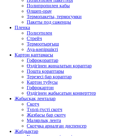
Полиэтилен пакеттері
Полипропилен қабы
Өлшеп-орау
Термопакеты, термосумки
Пакеты под саженцы
Пленка
Полиэтилен
Стрейч
Термоотырғыш
Ауа-көпіршікті
Картон қаптамасы
Гофроқораптар
Өздігінен жиналатын қораптар
Пошта қораптары
Терезесі бар қораптар
Картон тубусы
Гофрокартон
Өздігінен жабысатын конверттер
Жабысқақ ленталар
Скотч
Түрлі-түсті скотч
Жазбасы бар скотч
Малярлық лента
Скотчқа арналған диспенсер
Жабдықтар