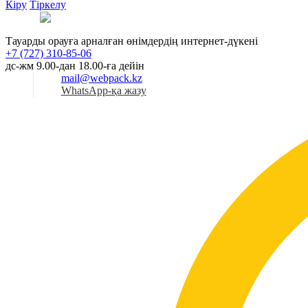
Кіру
Тіркелу
Қаз
Тауарды орауға арналған өнімдердің интернет-дүкені
+7 (727) 310-85-06
дс-жм 9.00-дан 18.00-ға дейін
mail@webpack.kz
WhatsApp-қа жазу