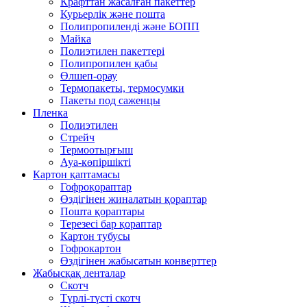
Крафттан жасалған пакеттер
Курьерлік және пошта
Полипропиленді және БОПП
Майка
Полиэтилен пакеттері
Полипропилен қабы
Өлшеп-орау
Термопакеты, термосумки
Пакеты под саженцы
Пленка
Полиэтилен
Стрейч
Термоотырғыш
Ауа-көпіршікті
Картон қаптамасы
Гофроқораптар
Өздігінен жиналатын қораптар
Пошта қораптары
Терезесі бар қораптар
Картон тубусы
Гофрокартон
Өздігінен жабысатын конверттер
Жабысқақ ленталар
Скотч
Түрлі-түсті скотч