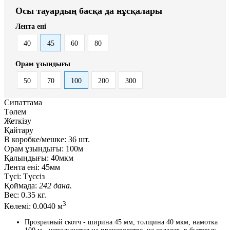
Осы тауардың басқа да нұсқалары
Лента ені
40
45
60
80
Орам ұзындығы
50
70
100
200
300
Сипаттама
Төлем
Жеткізу
Қайтару
В коробке/мешке:
36 шт.
Орам ұзындығы:
100м
Қалыңдығы:
40мкм
Лента ені:
45мм
Түсі:
Түссіз
Қоймада:
242 дана.
Вес:
0.35 кг.
3
Көлемі:
0.0040 м
Прозрачный скотч - ширина 45 мм, толщина 40 мкм, намотка