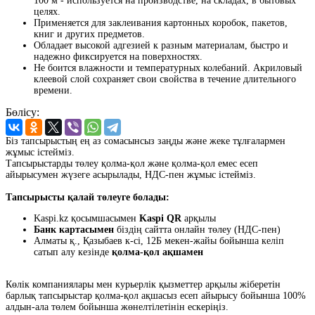
100 м - используется на производстве, на складах, в бытовых
целях.
Применяется для заклеивания картонных коробок, пакетов,
книг и других предметов.
Обладает высокой адгезией к разным материалам, быстро и
надежно фиксируется на поверхностях.
Не боится влажности и температурных колебаний. Акриловый
клеевой слой сохраняет свои свойства в течение длительного
времени.
Бөлісу:
Біз тапсырыстың ең аз сомасынсыз заңды және жеке тұлғалармен
жұмыс істейміз.
Тапсырыстарды төлеу қолма-қол және қолма-қол емес есеп
айырысумен жүзеге асырылады, НДС-пен жұмыс істейміз.
Тапсырысты қалай төлеуге болады:
Kaspi.kz қосымшасымен
Kaspi QR
арқылы
Банк картасымен
біздің сайтта онлайн төлеу (НДС-пен)
Алматы қ., Қазыбаев к-сі, 12Б мекен-жайы бойынша келіп
сатып алу кезінде
қолма-қол ақшамен
Көлік компаниялары мен курьерлік қызметтер арқылы жіберетін
барлық тапсырыстар қолма-қол ақшасыз есеп айырысу бойынша 100%
алдын-ала төлем бойынша жөнелтілетінін ескеріңіз.