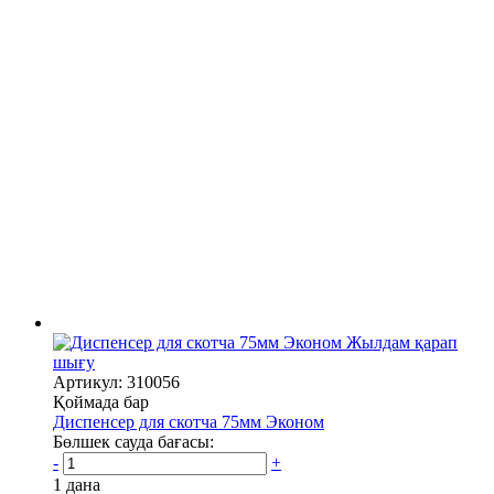
Жылдам қарап
шығу
Артикул: 310056
Қоймада бар
Диспенсер для скотча 75мм Эконом
Бөлшек сауда бағасы:
-
+
1 дана