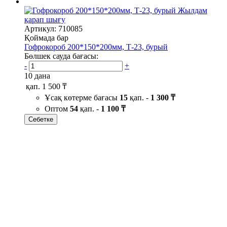
Жылдам
қарап шығу
Артикул: 710085
Қоймада бар
Гофрокороб 200*150*200мм, Т-23, бурый
Бөлшек сауда бағасы:
-
+
10 дана
қап.
1 500 ₸
Ұсақ көтерме бағасы
15
қап. -
1 300 ₸
Оптом
54
қап. -
1 100 ₸
Себетке