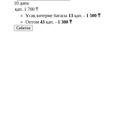
10 дана
қап.
1 700 ₸
Ұсақ көтерме бағасы
13
қап. -
1 500 ₸
Оптом
43
қап. -
1 300 ₸
Себетке