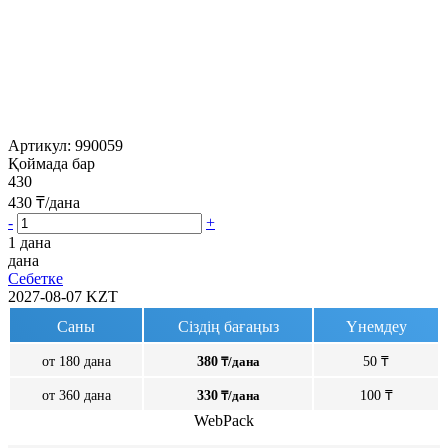
Артикул:
990059
Қоймада бар
430
430
₸/дана
-
+
1 дана
дана
Себетке
2027-08-07
KZT
Саны
Сіздің бағаңыз
Үнемдеу
от 180 дана
380
₸/дана
50 ₸
от 360 дана
330
₸/дана
100 ₸
WebPack