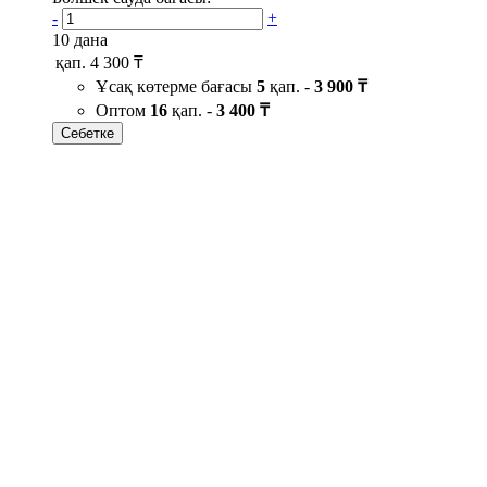
-
+
10 дана
қап.
4 300 ₸
Ұсақ көтерме бағасы
5
қап. -
3 900 ₸
Оптом
16
қап. -
3 400 ₸
Себетке