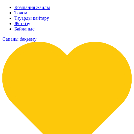
Компания жайлы
Төлем
Тауарды қайтару
Жеткізу
Байланыс
Сапаны бақылау