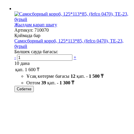
Жылдам қарап шығу
Артикул: 710070
Қоймада бар
Самосборный короб, 125*113*85, (fefco 0470), ТЕ-23,
бурый
Бөлшек сауда бағасы:
-
+
10 дана
қап.
1 600 ₸
Ұсақ көтерме бағасы
12
қап. -
1 500 ₸
Оптом
39
қап. -
1 300 ₸
Себетке