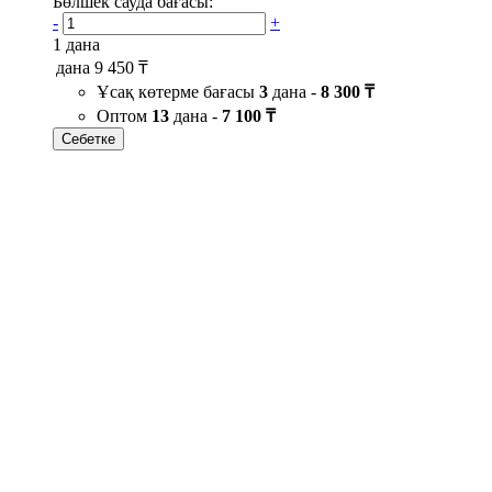
Бөлшек сауда бағасы:
-
+
1 дана
дана
9 450 ₸
Ұсақ көтерме бағасы
3
дана -
8 300 ₸
Оптом
13
дана -
7 100 ₸
Себетке