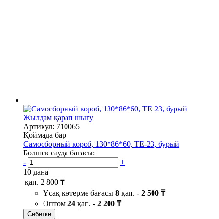
Жылдам қарап шығу
Артикул: 710065
Қоймада бар
Самосборный короб, 130*86*60, ТЕ-23, бурый
Бөлшек сауда бағасы:
-
+
10 дана
қап.
2 800 ₸
Ұсақ көтерме бағасы
8
қап. -
2 500 ₸
Оптом
24
қап. -
2 200 ₸
Себетке