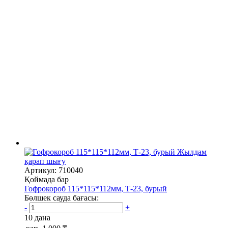
Жылдам
қарап шығу
Артикул: 710040
Қоймада бар
Гофрокороб 115*115*112мм, Т-23, бурый
Бөлшек сауда бағасы:
-
+
10 дана