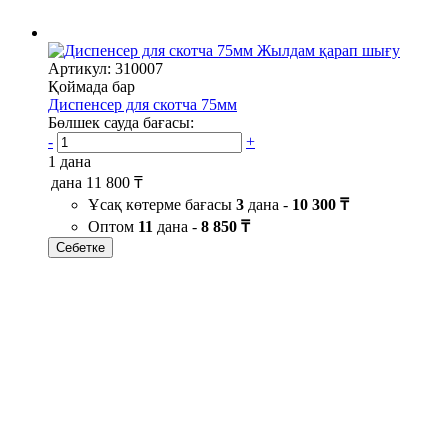
Жылдам қарап шығу
Артикул: 310007
Қоймада бар
Диспенсер для скотча 75мм
Бөлшек сауда бағасы:
-
+
1 дана
дана
11 800 ₸
Ұсақ көтерме бағасы
3
дана -
10 300 ₸
Оптом
11
дана -
8 850 ₸
Себетке