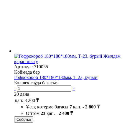
Жылдам
қарап шығу
Артикул: 710035
Қоймада бар
Гофрокороб 180*180*180мм, Т-23, бурый
Бөлшек сауда бағасы:
-
+
20 дана
қап.
3 200 ₸
Ұсақ көтерме бағасы
7
қап. -
2 800 ₸
Оптом
23
қап. -
2 400 ₸
Себетке