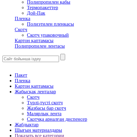
Полипропилен қабы
Термопакеттер
Дой-Пак
Пленка
Полиэтилен пленкасы
Скотч
Скотч упаковочный
Картон қаптамасы
Полипропилен лентасы
Пакет
Пленка
Картон қаптамасы
Жабысқақ ленталар
Скотч
Түрлі-түсті скотч
Жазбасы бар скотч
Малярлық лента
Скотчқа арналған диспенсер
Жабдықтар
Шығын материалдары
Показать все категории