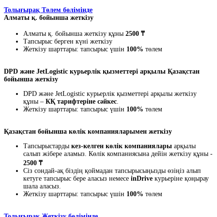
Толығырақ Төлем бөлімінде
Алматы қ. бойынша жеткізу
Алматы қ. бойынша жеткізу құны
2500 ₸
Тапсырыс берген күні жеткізу
Жеткізу шарттары: тапсырыс үшін
100%
төлем
DPD және JetLogistic курьерлік қызметтері арқылы Қазақстан
бойынша жеткізу
DPD және JetLogistic курьерлік қызметтері арқылы жеткізу
құны –
КҚ тарифтеріне сәйкес
.
Жеткізу шарттары: тапсырыс үшін
100%
төлем
Қазақстан бойынша көлік компанияларымен жеткізу
Тапсырыстарды
кез-келген көлік компаниялары
арқылы
салып жібере аламыз. Көлік компаниясына дейін жеткізу құны -
2500 ₸
Сіз сондай-ақ біздің қоймадан тапсырысыңызды өзіңіз алып
кетуге тапсырыс бере аласыз немесе
inDrive
курьеріне қоңырау
шала аласыз.
Жеткізу шарттары: тапсырыс үшін
100%
төлем
Толығырақ Жеткізу бөлімінде