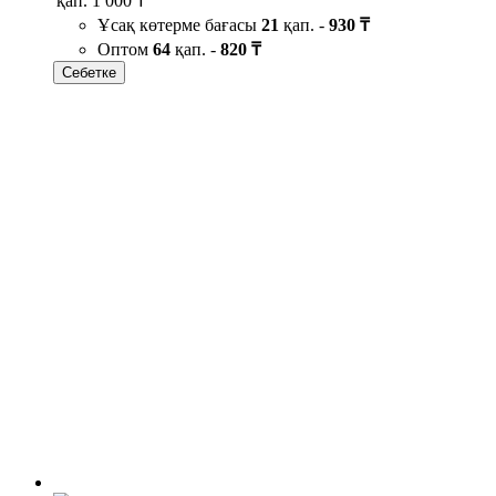
қап.
1 000 ₸
Ұсақ көтерме бағасы
21
қап. -
930 ₸
Оптом
64
қап. -
820 ₸
Себетке