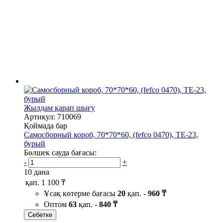
Жылдам қарап шығу
Артикул: 710069
Қоймада бар
Самосборный короб, 70*70*60, (fefco 0470), ТЕ-23,
бурый
Бөлшек сауда бағасы:
-
+
10 дана
қап.
1 100 ₸
Ұсақ көтерме бағасы
20
қап. -
960 ₸
Оптом
63
қап. -
840 ₸
Себетке