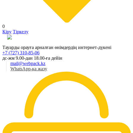
0
Кіру
Тіркелу
Қаз
Тауарды орауға арналған өнімдердің интернет-дүкені
+7 (727) 310-85-06
дс-жм 9.00-дан 18.00-ға дейін
mail@webpack.kz
WhatsApp-қа жазу