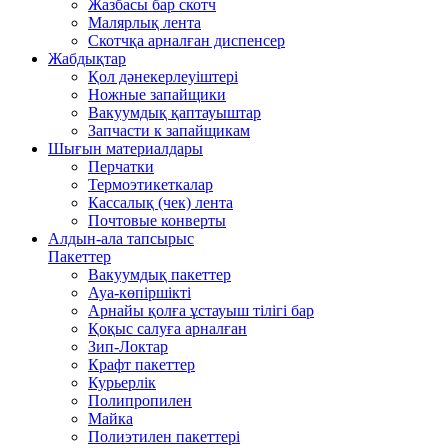
Жазбасы бар скотч
Малярлық лента
Скотчқа арналған диспенсер
Жабдықтар
Қол дәнекерлеуіштері
Ножные запайщики
Вакуумдық қаптауыштар
Запчасти к запайщикам
Шығын материалдары
Перчатки
Термоэтикеткалар
Кассалық (чек) лента
Почтовые конверты
Алдын-ала тапсырыс
Пакеттер
Вакуумдық пакеттер
Ауа-көпіршікті
Арнайы қолға ұстауыш тілігі бар
Қоқыс салуға арналған
Зип-Локтар
Крафт пакеттер
Курьерлік
Полипропилен
Майка
Полиэтилен пакеттері