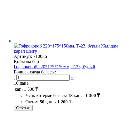
Жылдам
қарап шығу
Артикул: 710086
Қоймада бар
Гофрокороб 220*175*150мм, Т-23, бурый
Бөлшек сауда бағасы:
-
+
10 дана
қап.
1 500 ₸
Ұсақ көтерме бағасы
18
қап. -
1 300 ₸
Оптом
50
қап. -
1 200 ₸
Себетке