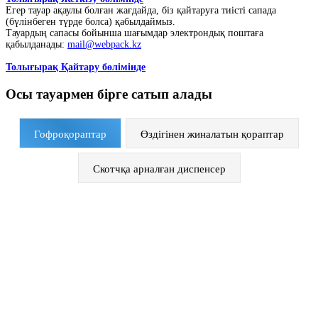
Егер тауар ақаулы болған жағдайда, біз қайтаруға тиісті сапада
(бүлінбеген түрде болса) қабылдаймыз.
Тауардың сапасы бойынша шағымдар электрондық поштаға
қабылданады:
mail@webpack.kz
Толығырақ Қайтару бөлімінде
Осы тауармен бірге сатып алады
Гофроқораптар
Өздігінен жиналатын қораптар
Скотчқа арналған диспенсер