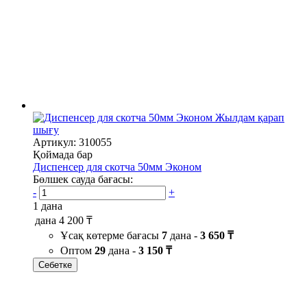
Жылдам қарап
шығу
Артикул: 310055
Қоймада бар
Диспенсер для скотча 50мм Эконом
Бөлшек сауда бағасы:
-
+
1 дана
дана
4 200 ₸
Ұсақ көтерме бағасы
7
дана -
3 650 ₸
Оптом
29
дана -
3 150 ₸
Себетке