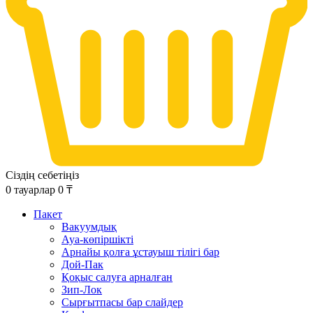
Сіздің себетіңіз
0
тауарлар
0
₸
Пакет
Вакуумдық
Ауа-көпіршікті
Арнайы қолға ұстауыш тілігі бар
Дой-Пак
Қоқыс салуға арналған
Зип-Лок
Сырғытпасы бар слайдер