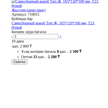
Жылдам қарап шығу
Артикул: 710015
Қоймада бар
Самосборный короб Тип Ж, 165*120*100 мм, Т23,
бурый
Бөлшек сауда бағасы:
-
+
10 дана
қап.
2 800 ₸
Ұсақ көтерме бағасы
8
қап. -
2 500 ₸
Оптом
23
қап. -
2 200 ₸
Себетке