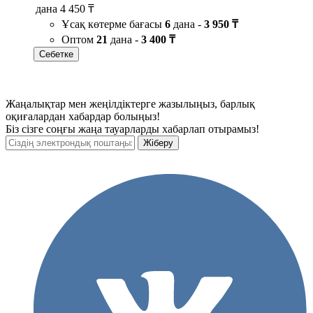
дана
4 450 ₸
Ұсақ көтерме бағасы
6
дана -
3 950 ₸
Оптом
21
дана -
3 400 ₸
Себетке
Жаңалықтар мен жеңілдіктерге жазылыңыз, барлық
оқиғалардан хабардар болыңыз!
Біз сізге соңғы жаңа тауарларды хабарлап отырамыз!