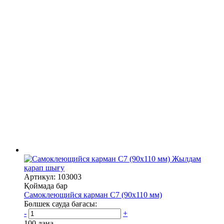
Жылдам
қарап шығу
Артикул: 103003
Қоймада бар
Самоклеющийся карман C7 (90х110 мм)
Бөлшек сауда бағасы:
-
+
100 дана