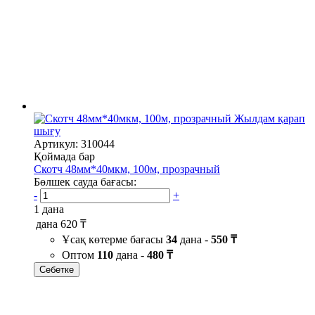
Жылдам қарап
шығу
Артикул: 310044
Қоймада бар
Скотч 48мм*40мкм, 100м, прозрачный
Бөлшек сауда бағасы:
-
+
1 дана
дана
620 ₸
Ұсақ көтерме бағасы
34
дана -
550 ₸
Оптом
110
дана -
480 ₸
Себетке