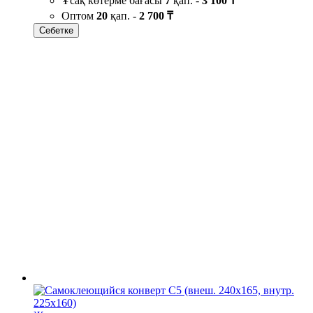
Ұсақ көтерме бағасы
7
қап. -
3 100 ₸
Оптом
20
қап. -
2 700 ₸
Себетке