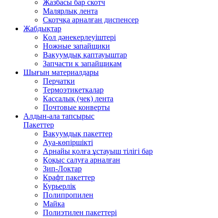
Жазбасы бар скотч
Малярлық лента
Скотчқа арналған диспенсер
Жабдықтар
Қол дәнекерлеуіштері
Ножные запайщики
Вакуумдық қаптауыштар
Запчасти к запайщикам
Шығын материалдары
Перчатки
Термоэтикеткалар
Кассалық (чек) лента
Почтовые конверты
Алдын-ала тапсырыс
Пакеттер
Вакуумдық пакеттер
Ауа-көпіршікті
Арнайы қолға ұстауыш тілігі бар
Қоқыс салуға арналған
Зип-Локтар
Крафт пакеттер
Курьерлік
Полипропилен
Майка
Полиэтилен пакеттері