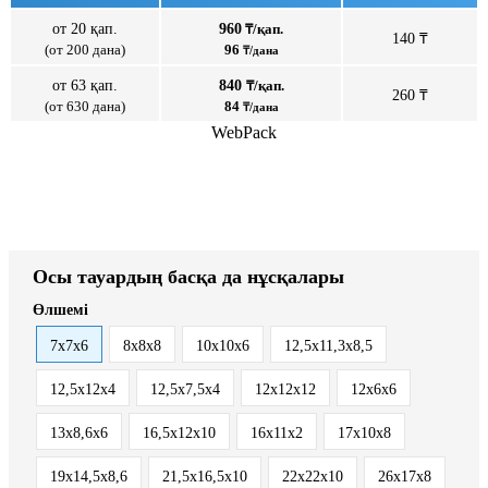
от 20 қап.
960
₸/қап.
140 ₸
(от 200 дана)
96
₸/дана
от 63 қап.
840
₸/қап.
260 ₸
(от 630 дана)
84
₸/дана
WebPack
Осы тауардың басқа да нұсқалары
Өлшемі
7х7х6
8х8х8
10х10х6
12,5x11,3x8,5
12,5x12x4
12,5x7,5x4
12х12х12
12х6х6
13x8,6x6
16,5x12x10
16x11x2
17х10х8
19х14,5х8,6
21,5x16,5x10
22x22x10
26х17х8