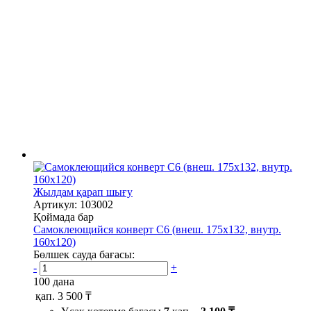
Жылдам қарап шығу
Артикул: 103002
Қоймада бар
Самоклеющийся конверт С6 (внеш. 175х132, внутр.
160х120)
Бөлшек сауда бағасы:
-
+
100 дана
қап.
3 500 ₸