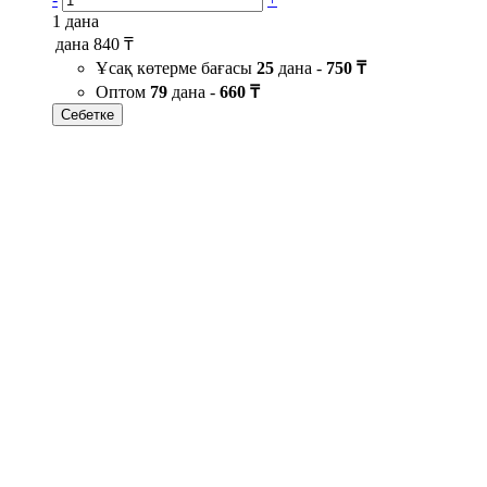
1 дана
дана
840 ₸
Ұсақ көтерме бағасы
25
дана -
750 ₸
Оптом
79
дана -
660 ₸
Себетке