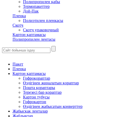
Полипропилен қабы
Термопакеттер
Дой-Пак
Пленка
Полиэтилен пленкасы
Скотч
Скотч упаковочный
Картон қаптамасы
Полипропилен лентасы
Пакет
Пленка
Картон қаптамасы
Гофроқораптар
Өздігінен жиналатын қораптар
Пошта қораптары
Терезесі бар қораптар
Картон тубусы
Гофрокартон
Өздігінен жабысатын конверттер
Жабысқақ ленталар
Жабдықтар