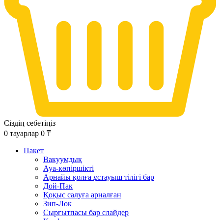
Сіздің себетіңіз
0
тауарлар
0
₸
Пакет
Вакуумдық
Ауа-көпіршікті
Арнайы қолға ұстауыш тілігі бар
Дой-Пак
Қоқыс салуға арналған
Зип-Лок
Сырғытпасы бар слайдер