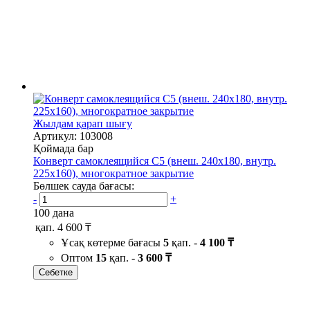
Жылдам қарап шығу
Артикул: 103008
Қоймада бар
Конверт самоклеящийся С5 (внеш. 240х180, внутр.
225х160), многократное закрытие
Бөлшек сауда бағасы:
-
+
100 дана
қап.
4 600 ₸
Ұсақ көтерме бағасы
5
қап. -
4 100 ₸
Оптом
15
қап. -
3 600 ₸
Себетке