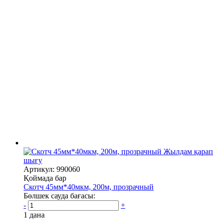
Жылдам қарап
шығу
Артикул: 990060
Қоймада бар
Скотч 45мм*40мкм, 200м, прозрачный
Бөлшек сауда бағасы:
-
+
1 дана