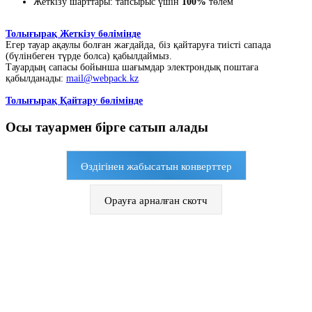
Жеткізу шарттары: тапсырыс үшін
100%
төлем
Толығырақ Жеткізу бөлімінде
Егер тауар ақаулы болған жағдайда, біз қайтаруға тиісті сапада
(бүлінбеген түрде болса) қабылдаймыз.
Тауардың сапасы бойынша шағымдар электрондық поштаға
қабылданады:
mail@webpack.kz
Толығырақ Қайтару бөлімінде
Осы тауармен бірге сатып алады
Өздігінен жабысатын конверттер
Орауға арналған скотч