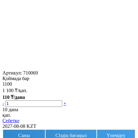
Артикул:
710069
Қоймада бар
1100
1 100
₸/қап.
110
₸/дана
-
+
10 дана
қап.
Себетке
2027-08-08
KZT
Саны
Сіздің бағаңыз
Үнемдеу