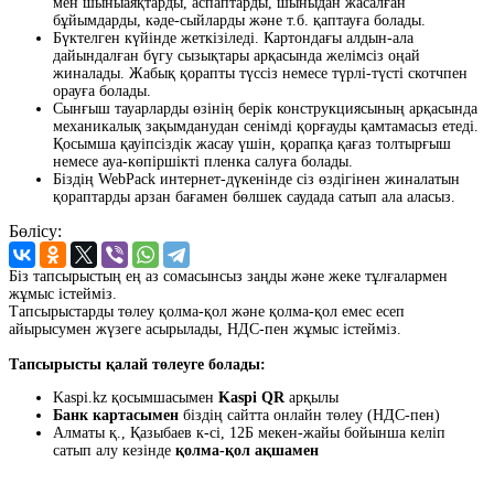
мен шыныаяқтарды, аспаптарды, шыныдан жасалған
бұйымдарды, кәде-сыйларды және т.б. қаптауға болады.
Бүктелген күйінде жеткізіледі. Картондағы алдын-ала
дайындалған бүгу сызықтары арқасында желімсіз оңай
жиналады. Жабық қорапты түссіз немесе түрлі-түсті скотчпен
орауға болады.
Сынғыш тауарларды өзінің берік конструкциясының арқасында
механикалық зақымданудан сенімді қорғауды қамтамасыз етеді.
Қосымша қауіпсіздік жасау үшін, қорапқа қағаз толтырғыш
немесе ауа-көпіршікті пленка салуға болады.
Біздің WebPack интернет-дүкенінде сіз өздігінен жиналатын
қораптарды арзан бағамен бөлшек саудада сатып ала аласыз.
Бөлісу:
Біз тапсырыстың ең аз сомасынсыз заңды және жеке тұлғалармен
жұмыс істейміз.
Тапсырыстарды төлеу қолма-қол және қолма-қол емес есеп
айырысумен жүзеге асырылады, НДС-пен жұмыс істейміз.
Тапсырысты қалай төлеуге болады:
Kaspi.kz қосымшасымен
Kaspi QR
арқылы
Банк картасымен
біздің сайтта онлайн төлеу (НДС-пен)
Алматы қ., Қазыбаев к-сі, 12Б мекен-жайы бойынша келіп
сатып алу кезінде
қолма-қол ақшамен