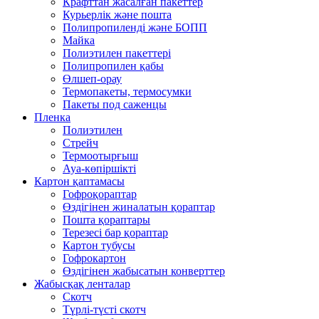
Крафттан жасалған пакеттер
Курьерлік және пошта
Полипропиленді және БОПП
Майка
Полиэтилен пакеттері
Полипропилен қабы
Өлшеп-орау
Термопакеты, термосумки
Пакеты под саженцы
Пленка
Полиэтилен
Стрейч
Термоотырғыш
Ауа-көпіршікті
Картон қаптамасы
Гофроқораптар
Өздігінен жиналатын қораптар
Пошта қораптары
Терезесі бар қораптар
Картон тубусы
Гофрокартон
Өздігінен жабысатын конверттер
Жабысқақ ленталар
Скотч
Түрлі-түсті скотч