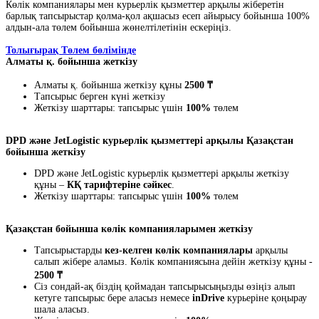
Көлік компаниялары мен курьерлік қызметтер арқылы жіберетін
барлық тапсырыстар қолма-қол ақшасыз есеп айырысу бойынша 100%
алдын-ала төлем бойынша жөнелтілетінін ескеріңіз.
Толығырақ Төлем бөлімінде
Алматы қ. бойынша жеткізу
Алматы қ. бойынша жеткізу құны
2500 ₸
Тапсырыс берген күні жеткізу
Жеткізу шарттары: тапсырыс үшін
100%
төлем
DPD және JetLogistic курьерлік қызметтері арқылы Қазақстан
бойынша жеткізу
DPD және JetLogistic курьерлік қызметтері арқылы жеткізу
құны –
КҚ тарифтеріне сәйкес
.
Жеткізу шарттары: тапсырыс үшін
100%
төлем
Қазақстан бойынша көлік компанияларымен жеткізу
Тапсырыстарды
кез-келген көлік компаниялары
арқылы
салып жібере аламыз. Көлік компаниясына дейін жеткізу құны -
2500 ₸
Сіз сондай-ақ біздің қоймадан тапсырысыңызды өзіңіз алып
кетуге тапсырыс бере аласыз немесе
inDrive
курьеріне қоңырау
шала аласыз.