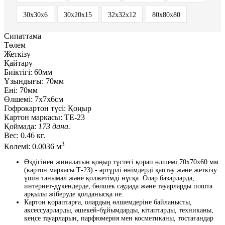
30x30x6
30х20х15
32х32х12
80х80х80
Сипаттама
Төлем
Жеткізу
Қайтару
Биіктігі:
60мм
Ұзындығы:
70мм
Ені:
70мм
Өлшемі:
7х7х6см
Гофрокартон түсі:
Қоңыр
Картон маркасы:
ТЕ-23
Қоймада:
173 дана.
Вес:
0.46 кг.
3
Көлемі:
0.0036 м
Өздігінен жиналатын қоңыр түстегі қорап өлшемі 70x70x60 мм
(картон маркасы Т-23) - әртүрлі өнімдерді қаптау және жеткізу
үшін танымал және қолжетімді нұсқа. Олар базарларда,
интернет-дүкендерде, бөлшек саудада және тауарларды пошта
арқылы жіберуде қолданысқа ие.
Картон қораптарға, олардың өлшемдеріне байланысты,
аксессуарларды, әшекей-бұйымдарды, кітаптарды, техниканы,
кеңсе тауарларын, парфюмерия мен косметиканы, тостағандар