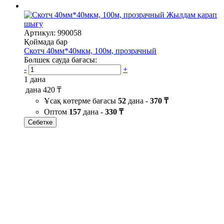
Жылдам қарап
шығу
Артикул: 990058
Қоймада бар
Скотч 40мм*40мкм, 100м, прозрачный
Бөлшек сауда бағасы:
-
+
1 дана
дана
420 ₸
Ұсақ көтерме бағасы
52
дана -
370 ₸
Оптом
157
дана -
330 ₸
Себетке