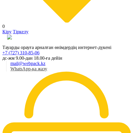
0
Кіру
Тіркелу
Қаз
Тауарды орауға арналған өнімдердің интернет-дүкені
+7 (727) 310-85-06
дс-жм 9.00-дан 18.00-ға дейін
mail@webpack.kz
WhatsApp-қа жазу