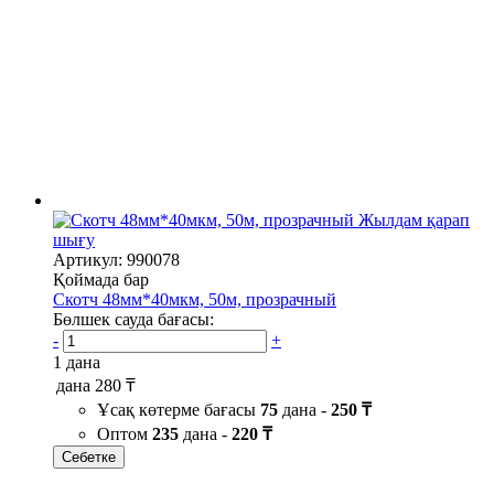
Жылдам қарап
шығу
Артикул: 990078
Қоймада бар
Скотч 48мм*40мкм, 50м, прозрачный
Бөлшек сауда бағасы:
-
+
1 дана
дана
280 ₸
Ұсақ көтерме бағасы
75
дана -
250 ₸
Оптом
235
дана -
220 ₸
Себетке