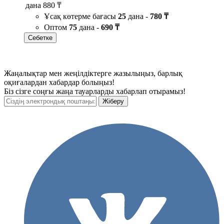
дана
880 ₸
Ұсақ көтерме бағасы
25
дана -
780 ₸
Оптом
75
дана -
690 ₸
Себетке
Жаңалықтар мен жеңілдіктерге жазылыңыз, барлық
оқиғалардан хабардар болыңыз!
Біз сізге соңғы жаңа тауарларды хабарлап отырамыз!