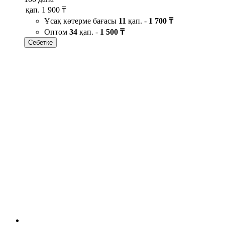
қап.
1 900 ₸
Ұсақ көтерме бағасы
11
қап. -
1 700 ₸
Оптом
34
қап. -
1 500 ₸
Себетке