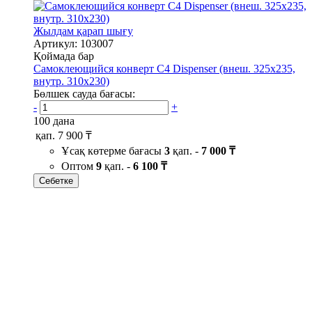
Жылдам қарап шығу
Артикул: 103007
Қоймада бар
Самоклеющийся конверт С4 Dispenser (внеш. 325х235,
внутр. 310х230)
Бөлшек сауда бағасы:
-
+
100 дана
қап.
7 900 ₸
Ұсақ көтерме бағасы
3
қап. -
7 000 ₸
Оптом
9
қап. -
6 100 ₸
Себетке