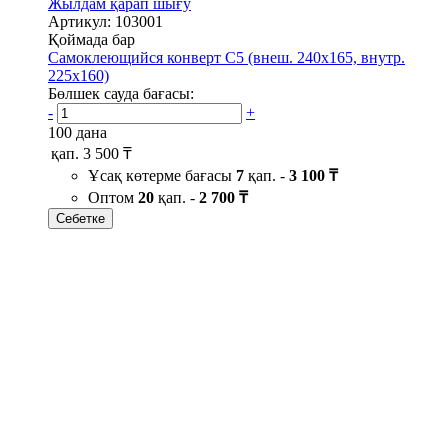
Жылдам қарап шығу
Артикул: 103001
Қоймада бар
Самоклеющийся конверт С5 (внеш. 240х165, внутр.
225х160)
Бөлшек сауда бағасы:
-
+
100 дана
қап.
3 500 ₸
Ұсақ көтерме бағасы
7
қап. -
3 100 ₸
Оптом
20
қап. -
2 700 ₸
Себетке