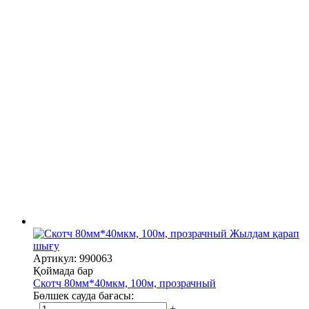
Жылдам қарап
шығу
Артикул: 990063
Қоймада бар
Скотч 80мм*40мкм, 100м, прозрачный
Бөлшек сауда бағасы:
-
+