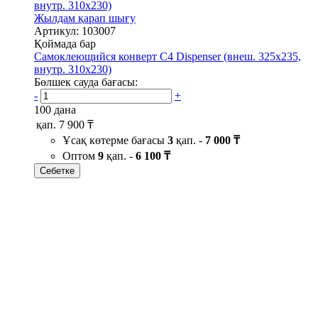
Жылдам қарап шығу
Артикул: 103007
Қоймада бар
Самоклеющийся конверт С4 Dispenser (внеш. 325х235,
внутр. 310х230)
Бөлшек сауда бағасы:
-
+
100 дана
қап.
7 900 ₸
Ұсақ көтерме бағасы
3
қап. -
7 000 ₸
Оптом
9
қап. -
6 100 ₸
Себетке