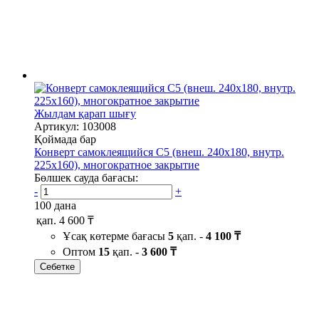
Жылдам қарап шығу
Артикул: 103008
Қоймада бар
Конверт самоклеящийся С5 (внеш. 240х180, внутр.
225х160), многократное закрытие
Бөлшек сауда бағасы:
-
+
100 дана
қап.
4 600 ₸
Ұсақ көтерме бағасы
5
қап. -
4 100 ₸
Оптом
15
қап. -
3 600 ₸
Себетке