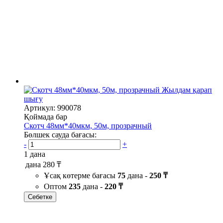
Жылдам қарап
шығу
Артикул: 990078
Қоймада бар
Скотч 48мм*40мкм, 50м, прозрачный
Бөлшек сауда бағасы:
-
+
1 дана
дана
280 ₸
Ұсақ көтерме бағасы
75
дана -
250 ₸
Оптом
235
дана -
220 ₸
Себетке