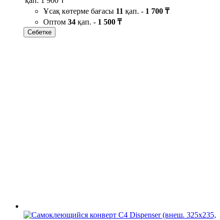
қап.
1 900 ₸
Ұсақ көтерме бағасы
11
қап. -
1 700 ₸
Оптом
34
қап. -
1 500 ₸
Себетке