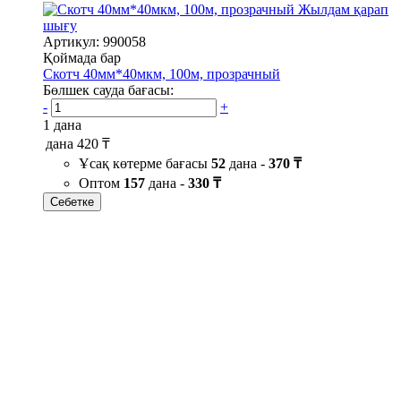
Жылдам қарап
шығу
Артикул: 990058
Қоймада бар
Скотч 40мм*40мкм, 100м, прозрачный
Бөлшек сауда бағасы:
-
+
1 дана
дана
420 ₸
Ұсақ көтерме бағасы
52
дана -
370 ₸
Оптом
157
дана -
330 ₸
Себетке