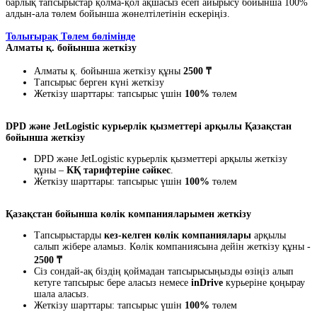
барлық тапсырыстар қолма-қол ақшасыз есеп айырысу бойынша 100%
алдын-ала төлем бойынша жөнелтілетінін ескеріңіз.
Толығырақ Төлем бөлімінде
Алматы қ. бойынша жеткізу
Алматы қ. бойынша жеткізу құны
2500 ₸
Тапсырыс берген күні жеткізу
Жеткізу шарттары: тапсырыс үшін
100%
төлем
DPD және JetLogistic курьерлік қызметтері арқылы Қазақстан
бойынша жеткізу
DPD және JetLogistic курьерлік қызметтері арқылы жеткізу
құны –
КҚ тарифтеріне сәйкес
.
Жеткізу шарттары: тапсырыс үшін
100%
төлем
Қазақстан бойынша көлік компанияларымен жеткізу
Тапсырыстарды
кез-келген көлік компаниялары
арқылы
салып жібере аламыз. Көлік компаниясына дейін жеткізу құны -
2500 ₸
Сіз сондай-ақ біздің қоймадан тапсырысыңызды өзіңіз алып
кетуге тапсырыс бере аласыз немесе
inDrive
курьеріне қоңырау
шала аласыз.
Жеткізу шарттары: тапсырыс үшін
100%
төлем