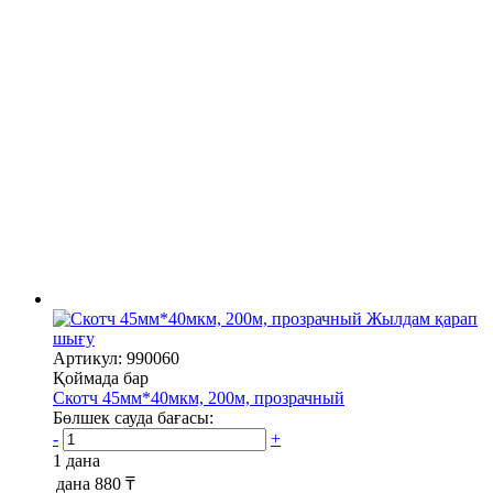
Жылдам қарап
шығу
Артикул: 990060
Қоймада бар
Скотч 45мм*40мкм, 200м, прозрачный
Бөлшек сауда бағасы:
-
+
1 дана
дана
880 ₸