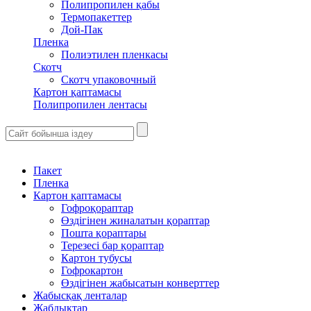
Полипропилен қабы
Термопакеттер
Дой-Пак
Пленка
Полиэтилен пленкасы
Скотч
Скотч упаковочный
Картон қаптамасы
Полипропилен лентасы
Пакет
Пленка
Картон қаптамасы
Гофроқораптар
Өздігінен жиналатын қораптар
Пошта қораптары
Терезесі бар қораптар
Картон тубусы
Гофрокартон
Өздігінен жабысатын конверттер
Жабысқақ ленталар
Жабдықтар