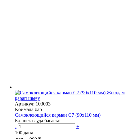
Жылдам
қарап шығу
Артикул: 103003
Қоймада бар
Самоклеющийся карман C7 (90х110 мм)
Бөлшек сауда бағасы:
-
+
100 дана