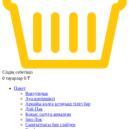
Сіздің себетіңіз
0
тауарлар
0
₸
Пакет
Вакуумдық
Ауа-көпіршікті
Арнайы қолға ұстауыш тілігі бар
Дой-Пак
Қоқыс салуға арналған
Зип-Лок
Сырғытпасы бар слайдер