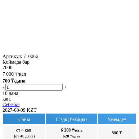
Артикул:
710066
Қоймада бар
7000
7 000
₸/қап.
700
₸/дана
-
+
10 дана
қап.
Себетке
2027-08-09
KZT
Саны
Сіздің бағаңыз
Үнемдеу
от 4 қап.
6 200
₸/қап.
800 ₸
(от 40 дана)
620
₸/дана