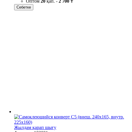
Оптом
20
қап. -
2 700 ₸
Себетке
Жылдам қарап шығу