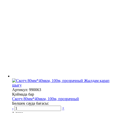
Жылдам қарап
шығу
Артикул: 990063
Қоймада бар
Скотч 80мм*40мкм, 100м, прозрачный
Бөлшек сауда бағасы:
-
+