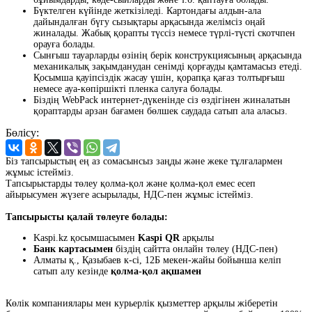
Бүктелген күйінде жеткізіледі. Картондағы алдын-ала
дайындалған бүгу сызықтары арқасында желімсіз оңай
жиналады. Жабық қорапты түссіз немесе түрлі-түсті скотчпен
орауға болады.
Сынғыш тауарларды өзінің берік конструкциясының арқасында
механикалық зақымданудан сенімді қорғауды қамтамасыз етеді.
Қосымша қауіпсіздік жасау үшін, қорапқа қағаз толтырғыш
немесе ауа-көпіршікті пленка салуға болады.
Біздің WebPack интернет-дүкенінде сіз өздігінен жиналатын
қораптарды арзан бағамен бөлшек саудада сатып ала аласыз.
Бөлісу:
Біз тапсырыстың ең аз сомасынсыз заңды және жеке тұлғалармен
жұмыс істейміз.
Тапсырыстарды төлеу қолма-қол және қолма-қол емес есеп
айырысумен жүзеге асырылады, НДС-пен жұмыс істейміз.
Тапсырысты қалай төлеуге болады:
Kaspi.kz қосымшасымен
Kaspi QR
арқылы
Банк картасымен
біздің сайтта онлайн төлеу (НДС-пен)
Алматы қ., Қазыбаев к-сі, 12Б мекен-жайы бойынша келіп
сатып алу кезінде
қолма-қол ақшамен
Көлік компаниялары мен курьерлік қызметтер арқылы жіберетін