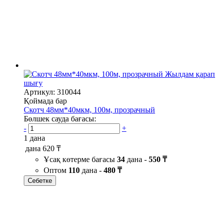
Жылдам қарап
шығу
Артикул: 310044
Қоймада бар
Скотч 48мм*40мкм, 100м, прозрачный
Бөлшек сауда бағасы:
-
+
1 дана
дана
620 ₸
Ұсақ көтерме бағасы
34
дана -
550 ₸
Оптом
110
дана -
480 ₸
Себетке