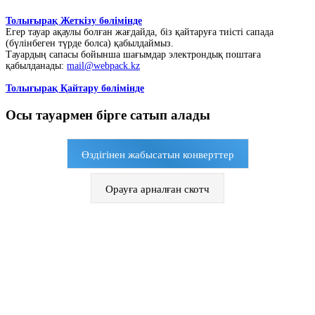
Толығырақ Жеткізу бөлімінде
Егер тауар ақаулы болған жағдайда, біз қайтаруға тиісті сапада
(бүлінбеген түрде болса) қабылдаймыз.
Тауардың сапасы бойынша шағымдар электрондық поштаға
қабылданады:
mail@webpack.kz
Толығырақ Қайтару бөлімінде
Осы тауармен бірге сатып алады
Өздігінен жабысатын конверттер
Орауға арналған скотч