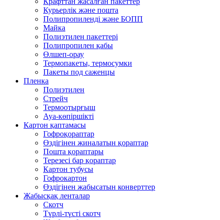
Крафттан жасалған пакеттер
Курьерлік және пошта
Полипропиленді және БОПП
Майка
Полиэтилен пакеттері
Полипропилен қабы
Өлшеп-орау
Термопакеты, термосумки
Пакеты под саженцы
Пленка
Полиэтилен
Стрейч
Термоотырғыш
Ауа-көпіршікті
Картон қаптамасы
Гофроқораптар
Өздігінен жиналатын қораптар
Пошта қораптары
Терезесі бар қораптар
Картон тубусы
Гофрокартон
Өздігінен жабысатын конверттер
Жабысқақ ленталар
Скотч
Түрлі-түсті скотч