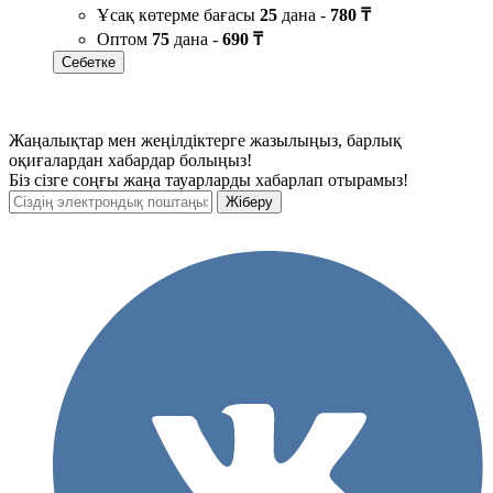
Ұсақ көтерме бағасы
25
дана -
780 ₸
Оптом
75
дана -
690 ₸
Себетке
Жаңалықтар мен жеңілдіктерге жазылыңыз, барлық
оқиғалардан хабардар болыңыз!
Біз сізге соңғы жаңа тауарларды хабарлап отырамыз!