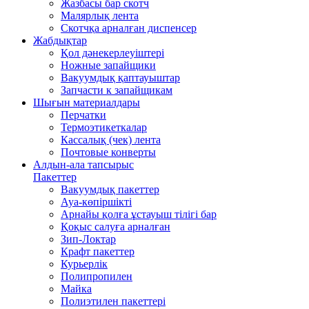
Жазбасы бар скотч
Малярлық лента
Скотчқа арналған диспенсер
Жабдықтар
Қол дәнекерлеуіштері
Ножные запайщики
Вакуумдық қаптауыштар
Запчасти к запайщикам
Шығын материалдары
Перчатки
Термоэтикеткалар
Кассалық (чек) лента
Почтовые конверты
Алдын-ала тапсырыс
Пакеттер
Вакуумдық пакеттер
Ауа-көпіршікті
Арнайы қолға ұстауыш тілігі бар
Қоқыс салуға арналған
Зип-Локтар
Крафт пакеттер
Курьерлік
Полипропилен
Майка
Полиэтилен пакеттері