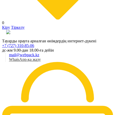
0
Кіру
Тіркелу
Қаз
Тауарды орауға арналған өнімдердің интернет-дүкені
+7 (727) 310-85-06
дс-жм 9.00-дан 18.00-ға дейін
mail@webpack.kz
WhatsApp-қа жазу