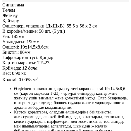
Сипаттама
Төлем
Жеткізу
Қайтару
Өлшемдері упаковки (ДxШxВ):
55.5
x
56
x
2 см.
В коробке/мешке:
50 шт. (5 уп.)
Ені:
145мм
Ұзындығы:
190мм
Өлшемі:
19х14,5х8,6см
Биіктігі:
86мм
Гофрокартон түсі:
Қоңыр
Картон маркасы:
ТЕ-23
Қоймада:
12 дана.
Вес:
0.90 кг.
3
Көлемі:
0.0058 м
Өздігінен жиналатын қоңыр түстегі қорап өлшемі 19x14,5x8,6
см (картон маркасы Т-23) - әртүрлі өнімдерді қаптау және
жеткізу үшін танымал және қолжетімді нұсқа. Олар базарларда,
интернет-дүкендерде, бөлшек саудада және тауарларды пошта
арқылы жіберуде қолданысқа ие.
Картон қораптарға, олардың өлшемдеріне байланысты,
аксессуарларды, әшекей-бұйымдарды, кітаптарды, техниканы,
кеңсе тауарларын, парфюмерия мен косметиканы, тостағандар
мен шыныаяқтарды, аспаптарды, шыныдан жасалған
бұйымдарды, кәде-сыйларды және т.б. қаптауға болады.