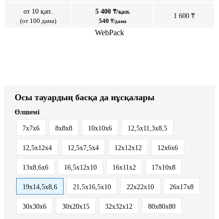
от 10 қап.
5 400
₸/қап.
1 600 ₸
(от 100 дана)
540
₸/дана
WebPack
Осы тауардың басқа да нұсқалары
Өлшемі
7х7х6
8х8х8
10х10х6
12,5x11,3x8,5
12,5x12x4
12,5x7,5x4
12х12х12
12х6х6
13x8,6x6
16,5x12x10
16x11x2
17х10х8
19х14,5х8,6
21,5x16,5x10
22x22x10
26х17х8
30x30x6
30х20х15
32х32х12
80х80х80