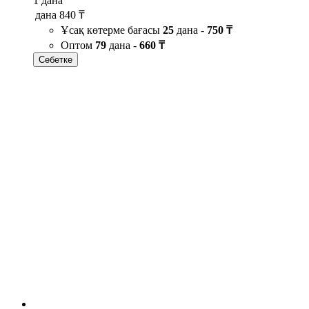
1 дана
дана
840 ₸
Ұсақ көтерме бағасы
25
дана -
750 ₸
Оптом
79
дана -
660 ₸
Себетке