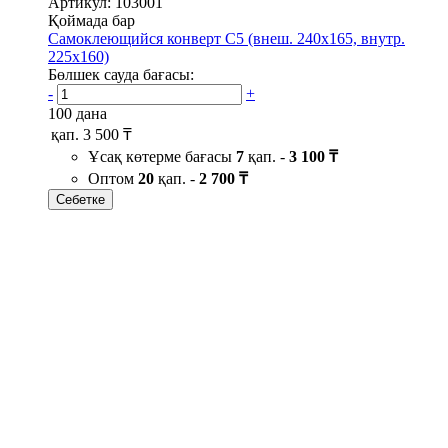
Артикул: 103001
Қоймада бар
Самоклеющийся конверт С5 (внеш. 240х165, внутр.
225х160)
Бөлшек сауда бағасы:
-
+
100 дана
қап.
3 500 ₸
Ұсақ көтерме бағасы
7
қап. -
3 100 ₸
Оптом
20
қап. -
2 700 ₸
Себетке