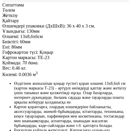
Сипаттама
Төлем
Жеткізу
Қайтару
Өлшемдері упаковки (ДxШxВ):
36
x
40
x
3 см.
Ұзындығы:
130мм
Өлшемі:
13x8,6x6см
Биіктігі:
60мм
Ені:
86мм
Гофрокартон түсі:
Қоңыр
Картон маркасы:
ТЕ-23
Қоймада:
70 дана.
Вес:
0.46 кг.
3
Көлемі:
0.0036 м
Өздігінен жиналатын қоңыр түстегі қорап өлшемі 13x8,6x6 см
(картон маркасы Т-23) - әртүрлі өнімдерді қаптау және жеткізу
үшін танымал және қолжетімді нұсқа. Олар базарларда,
интернет-дүкендерде, бөлшек саудада және тауарларды пошта
арқылы жіберуде қолданысқа ие.
Картон қораптарға, олардың өлшемдеріне байланысты,
аксессуарларды, әшекей-бұйымдарды, кітаптарды, техниканы,
кеңсе тауарларын, парфюмерия мен косметиканы, тостағандар
мен шыныаяқтарды, аспаптарды, шыныдан жасалған
бұйымдарды, кәде-сыйларды және т.б. қаптауға болады.
Бүктелген күйінде жеткізіледі. Картондағы алдын-ала