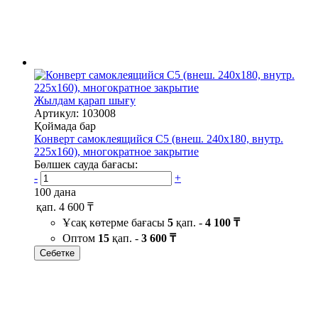
Жылдам қарап шығу
Артикул: 103008
Қоймада бар
Конверт самоклеящийся С5 (внеш. 240х180, внутр.
225х160), многократное закрытие
Бөлшек сауда бағасы:
-
+
100 дана
қап.
4 600 ₸
Ұсақ көтерме бағасы
5
қап. -
4 100 ₸
Оптом
15
қап. -
3 600 ₸
Себетке