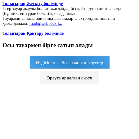
Толығырақ Жеткізу бөлімінде
Егер тауар ақаулы болған жағдайда, біз қайтаруға тиісті сапада
(бүлінбеген түрде болса) қабылдаймыз.
Тауардың сапасы бойынша шағымдар электрондық поштаға
қабылданады:
mail@webpack.kz
Толығырақ Қайтару бөлімінде
Осы тауармен бірге сатып алады
Өздігінен жабысатын конверттер
Орауға арналған скотч