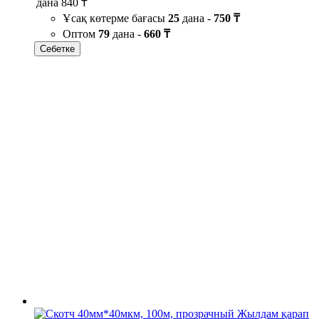
дана
840 ₸
Ұсақ көтерме бағасы
25
дана -
750 ₸
Оптом
79
дана -
660 ₸
Себетке
Жылдам қарап