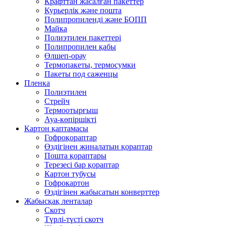
Крафттан жасалған пакеттер
Курьерлік және пошта
Полипропиленді және БОПП
Майка
Полиэтилен пакеттері
Полипропилен қабы
Өлшеп-орау
Термопакеты, термосумки
Пакеты под саженцы
Пленка
Полиэтилен
Стрейч
Термоотырғыш
Ауа-көпіршікті
Картон қаптамасы
Гофроқораптар
Өздігінен жиналатын қораптар
Пошта қораптары
Терезесі бар қораптар
Картон тубусы
Гофрокартон
Өздігінен жабысатын конверттер
Жабысқақ ленталар
Скотч
Түрлі-түсті скотч