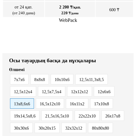
от 24 қап.
2 200
₸/қап.
600 ₸
(от 240 дана)
220
₸/дана
WebPack
Осы тауардың басқа да нұсқалары
Өлшемі
7х7х6
8х8х8
10х10х6
12,5x11,3x8,5
12,5x12x4
12,5x7,5x4
12х12х12
12х6х6
13x8,6x6
16,5x12x10
16x11x2
17х10х8
19х14,5х8,6
21,5x16,5x10
22x22x10
26х17х8
30x30x6
30х20х15
32х32х12
80х80х80