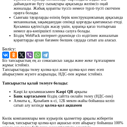
дайындалған бүгу сызықтары арқасында желімсіз оңай
жиналады. Жабық қорапты түссіз немесе түрлі-түсті скотчпен
орауға болады.
Сынғыш тауарларды өзінің берік конструкциясының арқасында
механикалық зақымданудан сенімді қорғауды қамтамасыз етеді.
Қосымша қауіпсіздік жасау үшін, қорапқа қағаз толтырғыш
немесе ауа-көпіршікті пленка салуға болады.
Біздің WebPack интернет-дүкенінде сіз өздігінен жиналатын
қораптарды арзан бағамен бөлшек саудада сатып ала аласыз.
Бөлісу:
Біз тапсырыстың ең аз сомасынсыз заңды және жеке тұлғалармен
жұмыс істейміз.
Тапсырыстарды төлеу қолма-қол және қолма-қол емес есеп
айырысумен жүзеге асырылады, НДС-пен жұмыс істейміз.
Тапсырысты қалай төлеуге болады:
Kaspi.kz қосымшасымен
Kaspi QR
арқылы
Банк картасымен
біздің сайтта онлайн төлеу (НДС-пен)
Алматы қ., Қазыбаев к-сі, 12Б мекен-жайы бойынша келіп
сатып алу кезінде
қолма-қол ақшамен
Көлік компаниялары мен курьерлік қызметтер арқылы жіберетін
барлық тапсырыстар қолма-қол ақшасыз есеп айырысу бойынша 100%