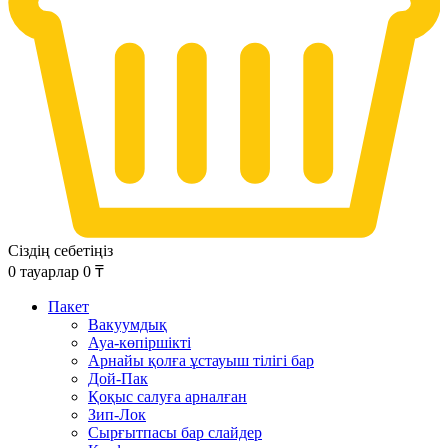
Сіздің себетіңіз
0
тауарлар
0
₸
Пакет
Вакуумдық
Ауа-көпіршікті
Арнайы қолға ұстауыш тілігі бар
Дой-Пак
Қоқыс салуға арналған
Зип-Лок
Сырғытпасы бар слайдер