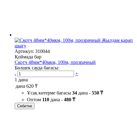
Жылдам қарап
шығу
Артикул: 310044
Қоймада бар
Скотч 48мм*40мкм, 100м, прозрачный
Бөлшек сауда бағасы:
-
+
1 дана
дана
620 ₸
Ұсақ көтерме бағасы
34
дана -
550 ₸
Оптом
110
дана -
480 ₸
Себетке