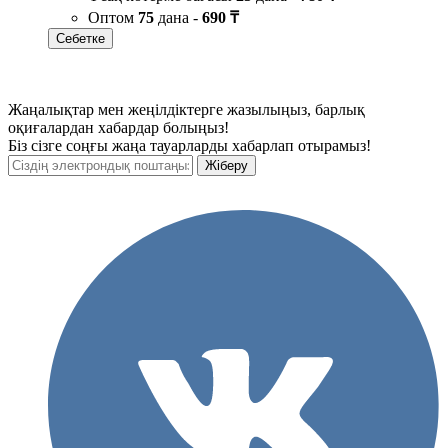
Оптом
75
дана -
690 ₸
Себетке
Жаңалықтар мен жеңілдіктерге жазылыңыз, барлық
оқиғалардан хабардар болыңыз!
Біз сізге соңғы жаңа тауарларды хабарлап отырамыз!