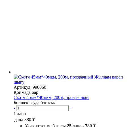
Жылдам қарап
шығу
Артикул: 990060
Қоймада бар
Скотч 45мм*40мкм, 200м, прозрачный
Бөлшек сауда бағасы:
-
+
1 дана
дана
880 ₸
Ұсақ көтерме бағасы
25
дана -
780 ₸