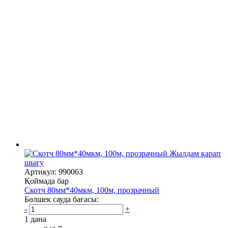
Жылдам қарап
шығу
Артикул: 990063
Қоймада бар
Скотч 80мм*40мкм, 100м, прозрачный
Бөлшек сауда бағасы:
-
+
1 дана