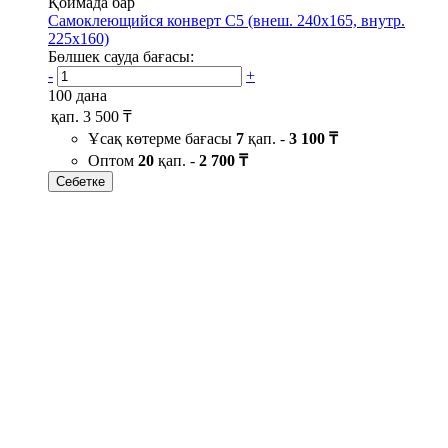
Қоймада бар
Самоклеющийся конверт С5 (внеш. 240х165, внутр.
225х160)
Бөлшек сауда бағасы:
-
+
100 дана
қап.
3 500 ₸
Ұсақ көтерме бағасы
7
қап. -
3 100 ₸
Оптом
20
қап. -
2 700 ₸
Себетке