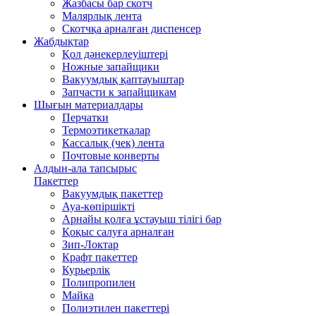
Жазбасы бар скотч
Малярлық лента
Скотчқа арналған диспенсер
Жабдықтар
Қол дәнекерлеуіштері
Ножные запайщики
Вакуумдық қаптауыштар
Запчасти к запайщикам
Шығын материалдары
Перчатки
Термоэтикеткалар
Кассалық (чек) лента
Почтовые конверты
Алдын-ала тапсырыс
Пакеттер
Вакуумдық пакеттер
Ауа-көпіршікті
Арнайы қолға ұстауыш тілігі бар
Қоқыс салуға арналған
Зип-Локтар
Крафт пакеттер
Курьерлік
Полипропилен
Майка
Полиэтилен пакеттері