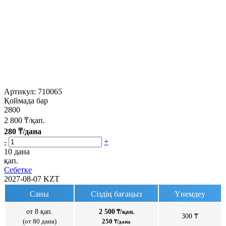
Артикул:
710065
Қоймада бар
2800
2 800
₸/қап.
280
₸/дана
-
+
10 дана
қап.
Себетке
2027-08-07
KZT
Саны
Сіздің бағаңыз
Үнемдеу
от 8 қап.
2 500
₸/қап.
300 ₸
(от 80 дана)
250
₸/дана