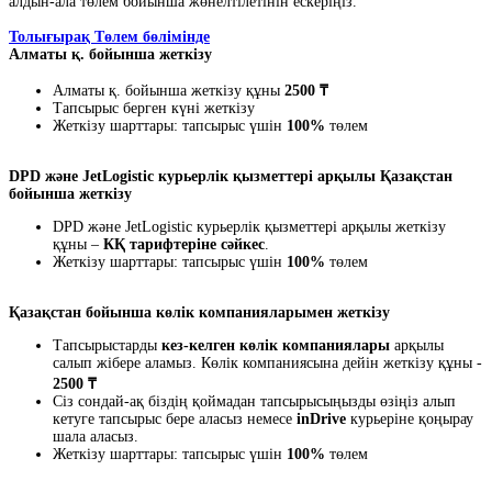
алдын-ала төлем бойынша жөнелтілетінін ескеріңіз.
Толығырақ Төлем бөлімінде
Алматы қ. бойынша жеткізу
Алматы қ. бойынша жеткізу құны
2500 ₸
Тапсырыс берген күні жеткізу
Жеткізу шарттары: тапсырыс үшін
100%
төлем
DPD және JetLogistic курьерлік қызметтері арқылы Қазақстан
бойынша жеткізу
DPD және JetLogistic курьерлік қызметтері арқылы жеткізу
құны –
КҚ тарифтеріне сәйкес
.
Жеткізу шарттары: тапсырыс үшін
100%
төлем
Қазақстан бойынша көлік компанияларымен жеткізу
Тапсырыстарды
кез-келген көлік компаниялары
арқылы
салып жібере аламыз. Көлік компаниясына дейін жеткізу құны -
2500 ₸
Сіз сондай-ақ біздің қоймадан тапсырысыңызды өзіңіз алып
кетуге тапсырыс бере аласыз немесе
inDrive
курьеріне қоңырау
шала аласыз.
Жеткізу шарттары: тапсырыс үшін
100%
төлем