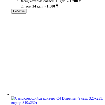
Ұсақ көтерме бағасы
11
қап. -
1 700 ₸
Оптом
34
қап. -
1 500 ₸
Себетке