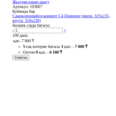
Жылдам қарап шығу
Артикул: 103007
Қоймада бар
Самоклеющийся конверт С4 Dispenser (внеш. 325х235,
внутр. 310х230)
Бөлшек сауда бағасы:
-
+
100 дана
қап.
7 900 ₸
Ұсақ көтерме бағасы
3
қап. -
7 000 ₸
Оптом
9
қап. -
6 100 ₸
Себетке