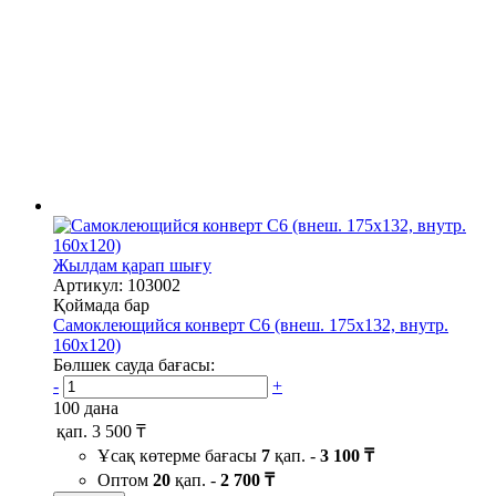
Жылдам қарап шығу
Артикул: 103002
Қоймада бар
Самоклеющийся конверт С6 (внеш. 175х132, внутр.
160х120)
Бөлшек сауда бағасы:
-
+
100 дана
қап.
3 500 ₸
Ұсақ көтерме бағасы
7
қап. -
3 100 ₸
Оптом
20
қап. -
2 700 ₸