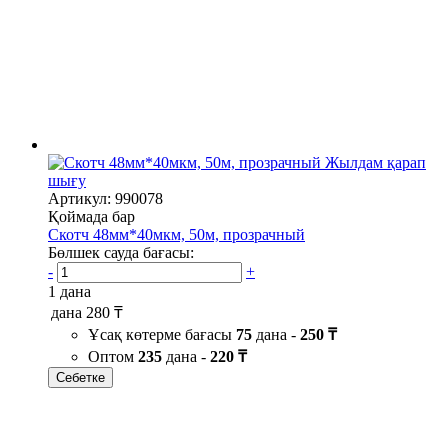
Жылдам қарап
шығу
Артикул: 990078
Қоймада бар
Скотч 48мм*40мкм, 50м, прозрачный
Бөлшек сауда бағасы:
-
+
1 дана
дана
280 ₸
Ұсақ көтерме бағасы
75
дана -
250 ₸
Оптом
235
дана -
220 ₸
Себетке