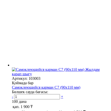
Жылдам
қарап шығу
Артикул: 103003
Қоймада бар
Самоклеющийся карман C7 (90х110 мм)
Бөлшек сауда бағасы:
-
+
100 дана
қап.
1 900 ₸