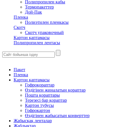
Полипропилен қабы
Термопакеттер
Дой-Пак
Пленка
Полиэтилен пленкасы
Скотч
Скотч упаковочный
Картон қаптамасы
Полипропилен лентасы
Пакет
Пленка
Картон қаптамасы
Гофроқораптар
Өздігінен жиналатын қораптар
Пошта қораптары
Терезесі бар қораптар
Картон тубусы
Гофрокартон
Өздігінен жабысатын конверттер
Жабысқақ ленталар
Жабдықтар