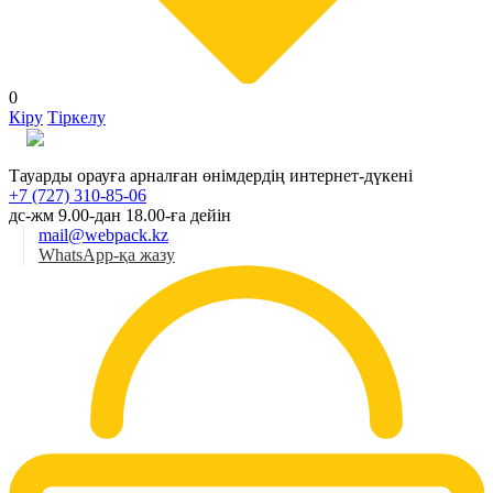
0
Кіру
Тіркелу
Қаз
Тауарды орауға арналған өнімдердің интернет-дүкені
+7 (727) 310-85-06
дс-жм 9.00-дан 18.00-ға дейін
mail@webpack.kz
WhatsApp-қа жазу