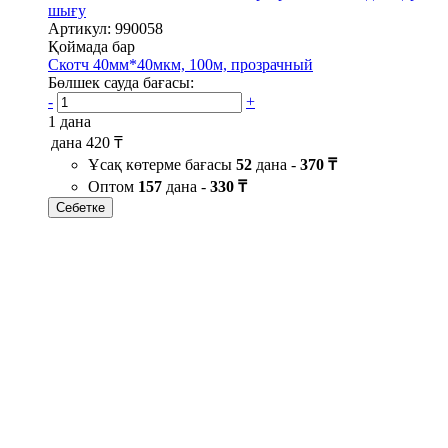
шығу
Артикул: 990058
Қоймада бар
Скотч 40мм*40мкм, 100м, прозрачный
Бөлшек сауда бағасы:
-
+
1 дана
дана
420 ₸
Ұсақ көтерме бағасы
52
дана -
370 ₸
Оптом
157
дана -
330 ₸
Себетке