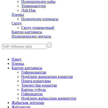
Полипропилен қабы
Термопакеттер
Дой-Пак
Пленка
Полиэтилен пленкасы
Скотч
Скотч упаковочный
Картон қаптамасы
Полипропилен лентасы
Пакет
Пленка
Картон қаптамасы
Гофроқораптар
Өздігінен жиналатын қораптар
Пошта қораптары
Терезесі бар қораптар
Картон тубусы
Гофрокартон
Өздігінен жабысатын конверттер
Жабысқақ ленталар
Жабдықтар