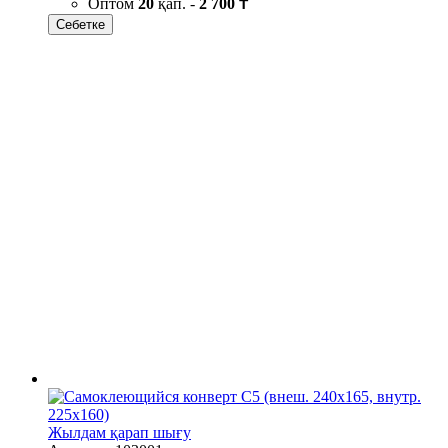
Оптом
20
қап. -
2 700 ₸
Себетке
Жылдам қарап шығу