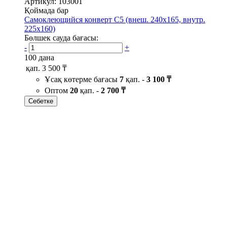
Артикул: 103001
Қоймада бар
Самоклеющийся конверт С5 (внеш. 240х165, внутр.
225х160)
Бөлшек сауда бағасы:
-
+
100 дана
қап.
3 500 ₸
Ұсақ көтерме бағасы
7
қап. -
3 100 ₸
Оптом
20
қап. -
2 700 ₸
Себетке