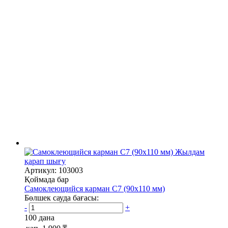
Жылдам
қарап шығу
Артикул: 103003
Қоймада бар
Самоклеющийся карман C7 (90х110 мм)
Бөлшек сауда бағасы:
-
+
100 дана