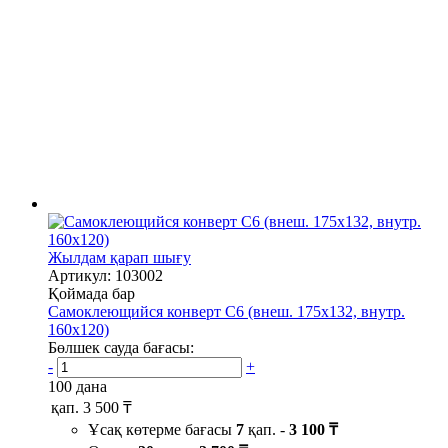
Жылдам қарап шығу
Артикул: 103002
Қоймада бар
Самоклеющийся конверт С6 (внеш. 175х132, внутр.
160х120)
Бөлшек сауда бағасы:
-
+
100 дана
қап.
3 500 ₸
Ұсақ көтерме бағасы
7
қап. -
3 100 ₸