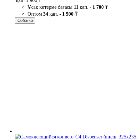
қап.
1 900 ₸
Ұсақ көтерме бағасы
11
қап. -
1 700 ₸
Оптом
34
қап. -
1 500 ₸
Себетке