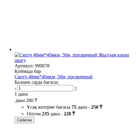
Жылдам қарап
шығу
Артикул: 990078
Қоймада бар
Скотч 48мм*40мкм, 50м, прозрачный
Бөлшек сауда бағасы:
-
+
1 дана
дана
280 ₸
Ұсақ көтерме бағасы
75
дана -
250 ₸
Оптом
235
дана -
220 ₸
Себетке