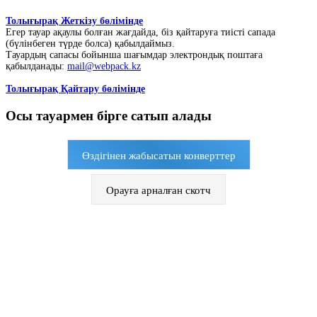
Толығырақ Жеткізу бөлімінде
Егер тауар ақаулы болған жағдайда, біз қайтаруға тиісті сапада
(бүлінбеген түрде болса) қабылдаймыз.
Тауардың сапасы бойынша шағымдар электрондық поштаға
қабылданады:
mail@webpack.kz
Толығырақ Қайтару бөлімінде
Осы тауармен бірге сатып алады
Өздігінен жабысатын конверттер
Орауға арналған скотч