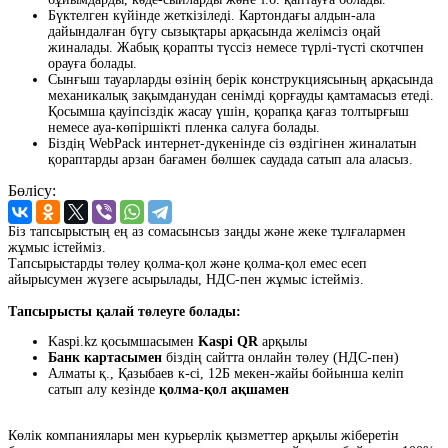
Бүктелген күйінде жеткізіледі. Картондағы алдын-ала
дайындалған бүгу сызықтары арқасында желімсіз оңай
жиналады. Жабық қорапты түссіз немесе түрлі-түсті скотчпен
орауға болады.
Сынғыш тауарларды өзінің берік конструкциясының арқасында
механикалық зақымданудан сенімді қорғауды қамтамасыз етеді.
Қосымша қауіпсіздік жасау үшін, қорапқа қағаз толтырғыш
немесе ауа-көпіршікті пленка салуға болады.
Біздің WebPack интернет-дүкенінде сіз өздігінен жиналатын
қораптарды арзан бағамен бөлшек саудада сатып ала аласыз.
Бөлісу:
Біз тапсырыстың ең аз сомасынсыз заңды және жеке тұлғалармен
жұмыс істейміз.
Тапсырыстарды төлеу қолма-қол және қолма-қол емес есеп
айырысумен жүзеге асырылады, НДС-пен жұмыс істейміз.
Тапсырысты қалай төлеуге болады:
Kaspi.kz қосымшасымен
Kaspi QR
арқылы
Банк картасымен
біздің сайтта онлайн төлеу (НДС-пен)
Алматы қ., Қазыбаев к-сі, 12Б мекен-жайы бойынша келіп
сатып алу кезінде
қолма-қол ақшамен
Көлік компаниялары мен курьерлік қызметтер арқылы жіберетін