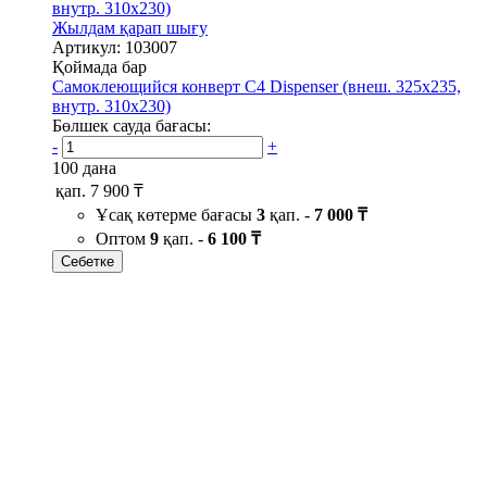
Жылдам қарап шығу
Артикул: 103007
Қоймада бар
Самоклеющийся конверт С4 Dispenser (внеш. 325х235,
внутр. 310х230)
Бөлшек сауда бағасы:
-
+
100 дана
қап.
7 900 ₸
Ұсақ көтерме бағасы
3
қап. -
7 000 ₸
Оптом
9
қап. -
6 100 ₸
Себетке