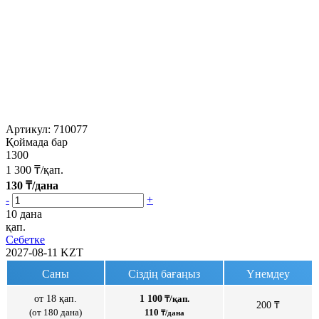
Артикул:
710077
Қоймада бар
1300
1 300
₸/қап.
130
₸/дана
-
+
10 дана
қап.
Себетке
2027-08-11
KZT
Саны
Сіздің бағаңыз
Үнемдеу
от 18 қап.
1 100
₸/қап.
200 ₸
(от 180 дана)
110
₸/дана