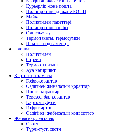
Крафттан жасалған пакеттер
Курьерлік және пошта
Полипропиленді және БОПП
Майка
Полиэтилен пакеттері
Полипропилен қабы
Өлшеп-орау
Термопакеты, термосумки
Пакеты под саженцы
Пленка
Полиэтилен
Стрейч
Термоотырғыш
Ауа-көпіршікті
Картон қаптамасы
Гофроқораптар
Өздігінен жиналатын қораптар
Пошта қораптары
Терезесі бар қораптар
Картон тубусы
Гофрокартон
Өздігінен жабысатын конверттер
Жабысқақ ленталар
Скотч
Түрлі-түсті скотч