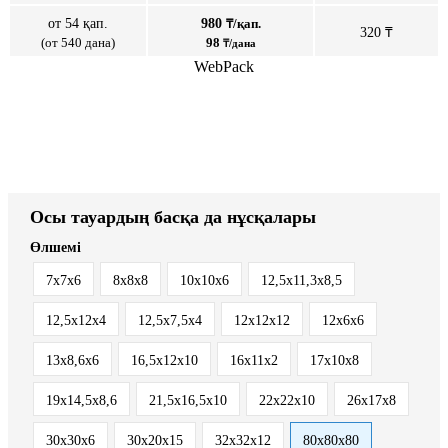
от 54 қап.
980
₸/қап.
320 ₸
(от 540 дана)
98
₸/дана
WebPack
Осы тауардың басқа да нұсқалары
Өлшемі
7х7х6
8х8х8
10х10х6
12,5x11,3x8,5
12,5x12x4
12,5x7,5x4
12х12х12
12х6х6
13x8,6x6
16,5x12x10
16x11x2
17х10х8
19х14,5х8,6
21,5x16,5x10
22x22x10
26х17х8
30x30x6
30х20х15
32х32х12
80х80х80