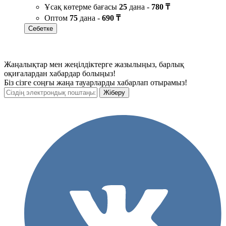
Ұсақ көтерме бағасы
25
дана -
780 ₸
Оптом
75
дана -
690 ₸
Себетке
Жаңалықтар мен жеңілдіктерге жазылыңыз, барлық
оқиғалардан хабардар болыңыз!
Біз сізге соңғы жаңа тауарларды хабарлап отырамыз!