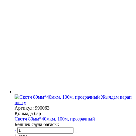
Жылдам қарап
шығу
Артикул: 990063
Қоймада бар
Скотч 80мм*40мкм, 100м, прозрачный
Бөлшек сауда бағасы:
-
+