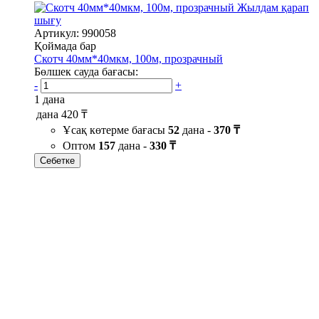
Жылдам қарап
шығу
Артикул: 990058
Қоймада бар
Скотч 40мм*40мкм, 100м, прозрачный
Бөлшек сауда бағасы:
-
+
1 дана
дана
420 ₸
Ұсақ көтерме бағасы
52
дана -
370 ₸
Оптом
157
дана -
330 ₸
Себетке