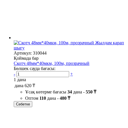
Жылдам қарап
шығу
Артикул: 310044
Қоймада бар
Скотч 48мм*40мкм, 100м, прозрачный
Бөлшек сауда бағасы:
-
+
1 дана
дана
620 ₸
Ұсақ көтерме бағасы
34
дана -
550 ₸
Оптом
110
дана -
480 ₸
Себетке