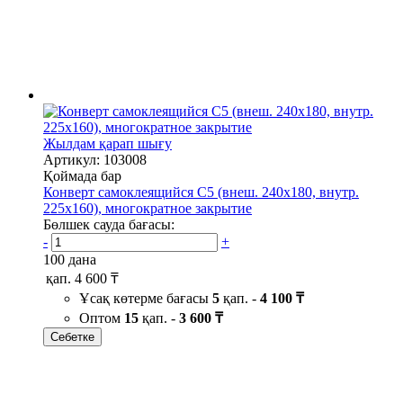
Жылдам қарап шығу
Артикул: 103008
Қоймада бар
Конверт самоклеящийся С5 (внеш. 240х180, внутр.
225х160), многократное закрытие
Бөлшек сауда бағасы:
-
+
100 дана
қап.
4 600 ₸
Ұсақ көтерме бағасы
5
қап. -
4 100 ₸
Оптом
15
қап. -
3 600 ₸
Себетке