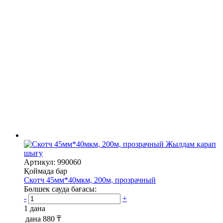
Жылдам қарап
шығу
Артикул: 990060
Қоймада бар
Скотч 45мм*40мкм, 200м, прозрачный
Бөлшек сауда бағасы:
-
+
1 дана
дана
880 ₸