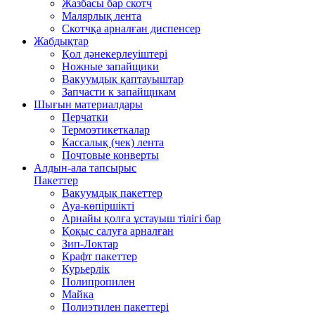
Жазбасы бар скотч
Малярлық лента
Скотчқа арналған диспенсер
Жабдықтар
Қол дәнекерлеуіштері
Ножные запайщики
Вакуумдық қаптауыштар
Запчасти к запайщикам
Шығын материалдары
Перчатки
Термоэтикеткалар
Кассалық (чек) лента
Почтовые конверты
Алдын-ала тапсырыс
Пакеттер
Вакуумдық пакеттер
Ауа-көпіршікті
Арнайы қолға ұстауыш тілігі бар
Қоқыс салуға арналған
Зип-Локтар
Крафт пакеттер
Курьерлік
Полипропилен
Майка
Полиэтилен пакеттері