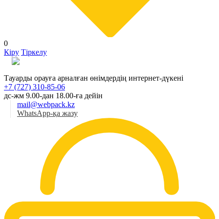
0
Кіру
Тіркелу
Қаз
Тауарды орауға арналған өнімдердің интернет-дүкені
+7 (727) 310-85-06
дс-жм 9.00-дан 18.00-ға дейін
mail@webpack.kz
WhatsApp-қа жазу