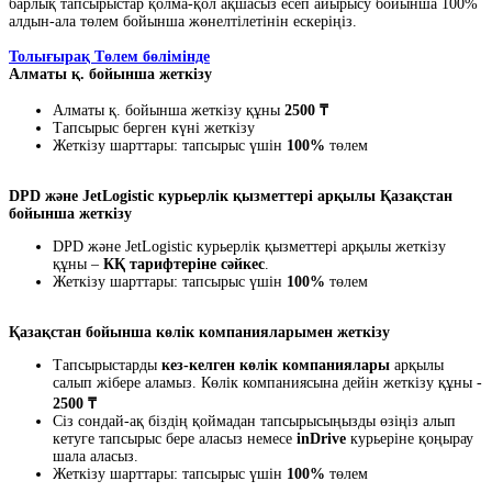
барлық тапсырыстар қолма-қол ақшасыз есеп айырысу бойынша 100%
алдын-ала төлем бойынша жөнелтілетінін ескеріңіз.
Толығырақ Төлем бөлімінде
Алматы қ. бойынша жеткізу
Алматы қ. бойынша жеткізу құны
2500 ₸
Тапсырыс берген күні жеткізу
Жеткізу шарттары: тапсырыс үшін
100%
төлем
DPD және JetLogistic курьерлік қызметтері арқылы Қазақстан
бойынша жеткізу
DPD және JetLogistic курьерлік қызметтері арқылы жеткізу
құны –
КҚ тарифтеріне сәйкес
.
Жеткізу шарттары: тапсырыс үшін
100%
төлем
Қазақстан бойынша көлік компанияларымен жеткізу
Тапсырыстарды
кез-келген көлік компаниялары
арқылы
салып жібере аламыз. Көлік компаниясына дейін жеткізу құны -
2500 ₸
Сіз сондай-ақ біздің қоймадан тапсырысыңызды өзіңіз алып
кетуге тапсырыс бере аласыз немесе
inDrive
курьеріне қоңырау
шала аласыз.
Жеткізу шарттары: тапсырыс үшін
100%
төлем