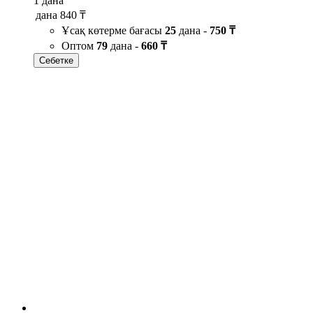
1 дана
дана
840 ₸
Ұсақ көтерме бағасы
25
дана -
750 ₸
Оптом
79
дана -
660 ₸
Себетке