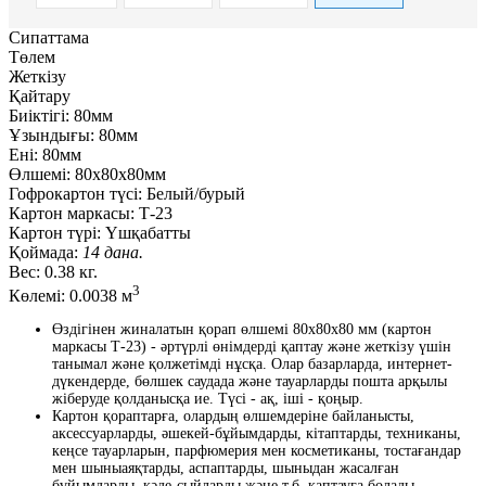
Сипаттама
Төлем
Жеткізу
Қайтару
Биіктігі:
80мм
Ұзындығы:
80мм
Ені:
80мм
Өлшемі:
80х80х80мм
Гофрокартон түсі:
Белый/бурый
Картон маркасы:
Т-23
Картон түрі:
Үшқабатты
Қоймада:
14 дана.
Вес:
0.38 кг.
3
Көлемі:
0.0038 м
Өздігінен жиналатын қорап өлшемі 80x80x80 мм (картон
маркасы Т-23) - әртүрлі өнімдерді қаптау және жеткізу үшін
танымал және қолжетімді нұсқа. Олар базарларда, интернет-
дүкендерде, бөлшек саудада және тауарларды пошта арқылы
жіберуде қолданысқа ие. Түсі - ақ, іші - қоңыр.
Картон қораптарға, олардың өлшемдеріне байланысты,
аксессуарларды, әшекей-бұйымдарды, кітаптарды, техниканы,
кеңсе тауарларын, парфюмерия мен косметиканы, тостағандар
мен шыныаяқтарды, аспаптарды, шыныдан жасалған
бұйымдарды, кәде-сыйларды және т.б. қаптауға болады.