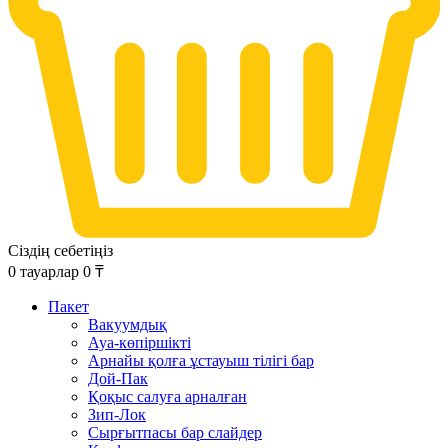
Сіздің себетіңіз
0
тауарлар
0
₸
Пакет
Вакуумдық
Ауа-көпіршікті
Арнайы қолға ұстауыш тілігі бар
Дой-Пак
Қоқыс салуға арналған
Зип-Лок
Сырғытпасы бар слайдер