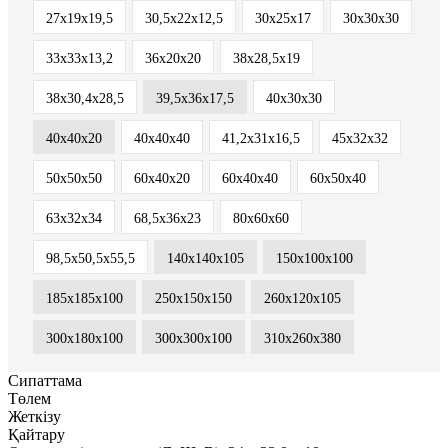
27х19х19,5
30,5х22х12,5
30х25х17
30х30х30
33х33х13,2
36х20х20
38х28,5х19
38х30,4х28,5
39,5х36х17,5
40х30х30
40х40х20
40х40х40
41,2х31х16,5
45х32х32
50х50х50
60х40х20
60х40х40
60х50х40
63х32х34
68,5х36х23
80х60х60
98,5x50,5x55,5
140х140х105
150х100х100
185х185х100
250x150x150
260х120х105
300x180x100
300х300х100
310х260х380
Сипаттама
Төлем
Жеткізу
Қайтару