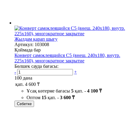
Жылдам қарап шығу
Артикул: 103008
Қоймада бар
Конверт самоклеящийся С5 (внеш. 240х180, внутр.
225х160), многократное закрытие
Бөлшек сауда бағасы:
-
+
100 дана
қап.
4 600 ₸
Ұсақ көтерме бағасы
5
қап. -
4 100 ₸
Оптом
15
қап. -
3 600 ₸
Себетке