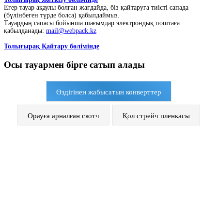
Егер тауар ақаулы болған жағдайда, біз қайтаруға тиісті сапада
(бүлінбеген түрде болса) қабылдаймыз.
Тауардың сапасы бойынша шағымдар электрондық поштаға
қабылданады:
mail@webpack.kz
Толығырақ Қайтару бөлімінде
Осы тауармен бірге сатып алады
Өздігінен жабысатын конверттер
Орауға арналған скотч
Қол стрейч пленкасы