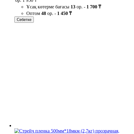
ор.
1 950 ₸
Ұсақ көтерме бағасы
13
ор. -
1 700 ₸
Оптом
48
ор. -
1 450 ₸
Себетке