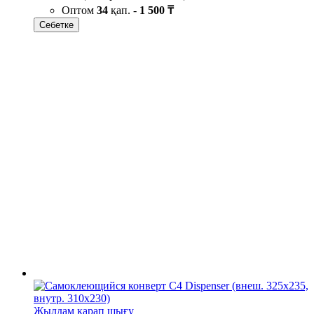
Оптом
34
қап. -
1 500 ₸
Себетке
Жылдам қарап шығу