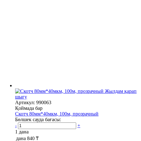
Жылдам қарап
шығу
Артикул: 990063
Қоймада бар
Скотч 80мм*40мкм, 100м, прозрачный
Бөлшек сауда бағасы:
-
+
1 дана
дана
840 ₸