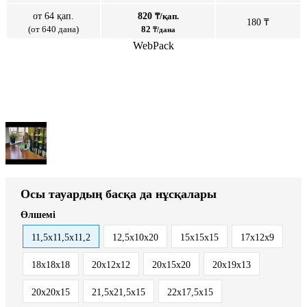
от 64 қап.
820
₸/қап.
180 ₸
(от 640 дана)
82
₸/дана
WebPack
Осы тауардың басқа да нұсқалары
Өлшемі
11,5х11,5х11,2
12,5х10х20
15х15х15
17х12х9
18х18х18
20х12х12
20х15х20
20х19х13
20х20х15
21,5х21,5х15
22х17,5х15