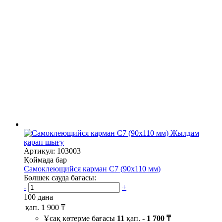
Жылдам
қарап шығу
Артикул: 103003
Қоймада бар
Самоклеющийся карман C7 (90х110 мм)
Бөлшек сауда бағасы:
-
+
100 дана
қап.
1 900 ₸
Ұсақ көтерме бағасы
11
қап. -
1 700 ₸