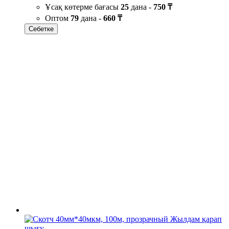
Ұсақ көтерме бағасы
25
дана -
750 ₸
Оптом
79
дана -
660 ₸
Себетке
Жылдам қарап
шығу