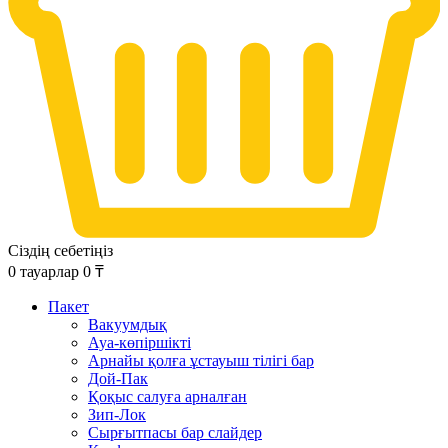
Сіздің себетіңіз
0
тауарлар
0
₸
Пакет
Вакуумдық
Ауа-көпіршікті
Арнайы қолға ұстауыш тілігі бар
Дой-Пак
Қоқыс салуға арналған
Зип-Лок
Сырғытпасы бар слайдер