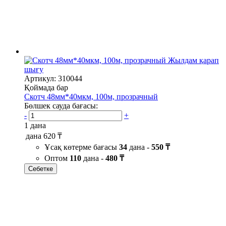
Жылдам қарап
шығу
Артикул: 310044
Қоймада бар
Скотч 48мм*40мкм, 100м, прозрачный
Бөлшек сауда бағасы:
-
+
1 дана
дана
620 ₸
Ұсақ көтерме бағасы
34
дана -
550 ₸
Оптом
110
дана -
480 ₸
Себетке