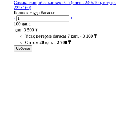
Самоклеющийся конверт С5 (внеш. 240х165, внутр.
225х160)
Бөлшек сауда бағасы:
-
+
100 дана
қап.
3 500 ₸
Ұсақ көтерме бағасы
7
қап. -
3 100 ₸
Оптом
20
қап. -
2 700 ₸
Себетке