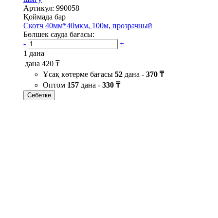
Артикул: 990058
Қоймада бар
Скотч 40мм*40мкм, 100м, прозрачный
Бөлшек сауда бағасы:
-
+
1 дана
дана
420 ₸
Ұсақ көтерме бағасы
52
дана -
370 ₸
Оптом
157
дана -
330 ₸
Себетке