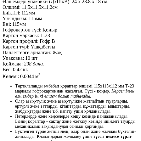
Өлшемдері упаковки (ДxШxВ):
24
x
23.8
x
18 см.
Өлшемі:
11,5х11,5х11,2см
Биіктігі:
112мм
Ұзындығы:
115мм
Ені:
115мм
Гофрокартон түсі:
Қоңыр
Картон маркасы:
Т-23
Картон профилі:
Гофр В
Картон түрі:
Үшқабатты
Паллеттерге арналған:
Жоқ
Упаковка:
10 шт
Қоймада:
298 дана.
Вес:
0.42 кг.
3
Көлемі:
0.0044 м
Төртклапанды әмбебап қораптар өлшемі 115x115x112 мм Т-23
маркалы гофрокартоннан жасалған. Түсі - қоңыр.
Көрсетілген
өлшемдер ішкі өлшем болып табылады.
Олар азық-түлік және азық-түлікке жатпайтын тауарларды,
әртүрлі жеке заттарды, кітаптарды, құжаттарды, ыдыстарды,
жабдықтарды және т.б. қаптау үшін қолданылады.
Пәтерлерде және кеңселерде көшу кезінде пайдаланылады.
Біздің қораптар - сақтау және жеткізу кезінде ішіндегі тауарды
механикалық зақымданудан сенімді қорғайды.
Бүктелген түрде жеткізіледі, олар оңай және жылдам бүктеліп-
жиналады. Клапандарын желімдеу үшін
түссіз немесе түрлі-