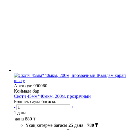
Жылдам қарап
шығу
Артикул: 990060
Қоймада бар
Скотч 45мм*40мкм, 200м, прозрачный
Бөлшек сауда бағасы:
-
+
1 дана
дана
880 ₸
Ұсақ көтерме бағасы
25
дана -
780 ₸