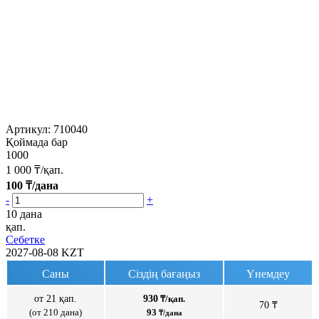
Артикул:
710040
Қоймада бар
1000
1 000
₸/қап.
100
₸/дана
-
+
10 дана
қап.
Себетке
2027-08-08
KZT
Саны
Сіздің бағаңыз
Үнемдеу
от 21 қап.
930
₸/қап.
70 ₸
(от 210 дана)
93
₸/дана