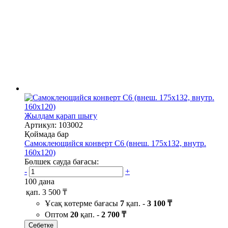
Жылдам қарап шығу
Артикул: 103002
Қоймада бар
Самоклеющийся конверт С6 (внеш. 175х132, внутр.
160х120)
Бөлшек сауда бағасы:
-
+
100 дана
қап.
3 500 ₸
Ұсақ көтерме бағасы
7
қап. -
3 100 ₸
Оптом
20
қап. -
2 700 ₸
Себетке