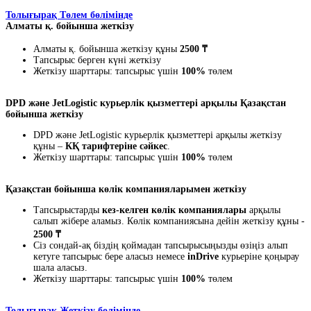
Толығырақ Төлем бөлімінде
Алматы қ. бойынша жеткізу
Алматы қ. бойынша жеткізу құны
2500 ₸
Тапсырыс берген күні жеткізу
Жеткізу шарттары: тапсырыс үшін
100%
төлем
DPD және JetLogistic курьерлік қызметтері арқылы Қазақстан
бойынша жеткізу
DPD және JetLogistic курьерлік қызметтері арқылы жеткізу
құны –
КҚ тарифтеріне сәйкес
.
Жеткізу шарттары: тапсырыс үшін
100%
төлем
Қазақстан бойынша көлік компанияларымен жеткізу
Тапсырыстарды
кез-келген көлік компаниялары
арқылы
салып жібере аламыз. Көлік компаниясына дейін жеткізу құны -
2500 ₸
Сіз сондай-ақ біздің қоймадан тапсырысыңызды өзіңіз алып
кетуге тапсырыс бере аласыз немесе
inDrive
курьеріне қоңырау
шала аласыз.
Жеткізу шарттары: тапсырыс үшін
100%
төлем
Толығырақ Жеткізу бөлімінде