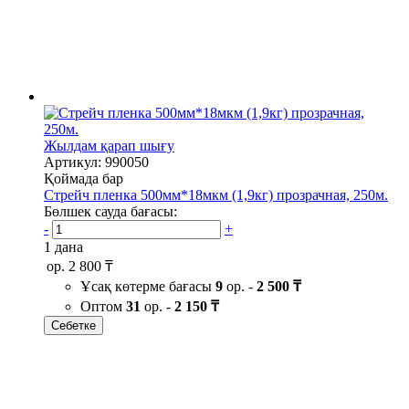
Жылдам қарап шығу
Артикул: 990050
Қоймада бар
Стрейч пленка 500мм*18мкм (1,9кг) прозрачная, 250м.
Бөлшек сауда бағасы:
-
+
1 дана
ор.
2 800 ₸
Ұсақ көтерме бағасы
9
ор. -
2 500 ₸
Оптом
31
ор. -
2 150 ₸
Себетке