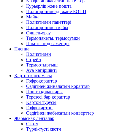
Крафттан жасалған пакеттер
Курьерлік және пошта
Полипропиленді және БОПП
Майка
Полиэтилен пакеттері
Полипропилен қабы
Өлшеп-орау
Термопакеты, термосумки
Пакеты под саженцы
Пленка
Полиэтилен
Стрейч
Термоотырғыш
Ауа-көпіршікті
Картон қаптамасы
Гофроқораптар
Өздігінен жиналатын қораптар
Пошта қораптары
Терезесі бар қораптар
Картон тубусы
Гофрокартон
Өздігінен жабысатын конверттер
Жабысқақ ленталар
Скотч
Түрлі-түсті скотч