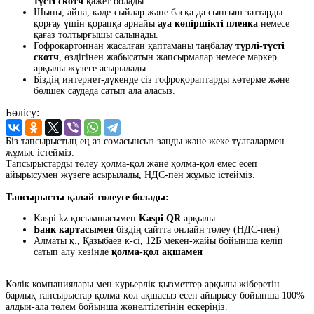
түсті скотч
қажет болады.
Шыны, айна, кәде-сыйлар және басқа да сынғыш заттарды
қорғау үшін қорапқа арнайы
ауа көпіршікті пленка
немесе
қағаз толтырғышы салынады.
Гофрокартоннан жасалған қаптаманы таңбалау
түрлі-түсті
скотч
, өздігінен жабысатын жапсырмалар немесе маркер
арқылы жүзеге асырылады.
Біздің интернет-дүкенде сіз гофроқораптарды көтерме және
бөлшек саудада сатып ала аласыз.
Бөлісу:
Біз тапсырыстың ең аз сомасынсыз заңды және жеке тұлғалармен
жұмыс істейміз.
Тапсырыстарды төлеу қолма-қол және қолма-қол емес есеп
айырысумен жүзеге асырылады, НДС-пен жұмыс істейміз.
Тапсырысты қалай төлеуге болады:
Kaspi.kz қосымшасымен
Kaspi QR
арқылы
Банк картасымен
біздің сайтта онлайн төлеу (НДС-пен)
Алматы қ., Қазыбаев к-сі, 12Б мекен-жайы бойынша келіп
сатып алу кезінде
қолма-қол ақшамен
Көлік компаниялары мен курьерлік қызметтер арқылы жіберетін
барлық тапсырыстар қолма-қол ақшасыз есеп айырысу бойынша 100%
алдын-ала төлем бойынша жөнелтілетінін ескеріңіз.