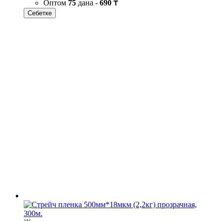
Оптом
75
дана -
690 ₸
Себетке