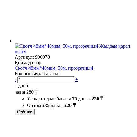
Жылдам қарап
шығу
Артикул: 990078
Қоймада бар
Скотч 48мм*40мкм, 50м, прозрачный
Бөлшек сауда бағасы:
-
+
1 дана
дана
280 ₸
Ұсақ көтерме бағасы
75
дана -
250 ₸
Оптом
235
дана -
220 ₸
Себетке