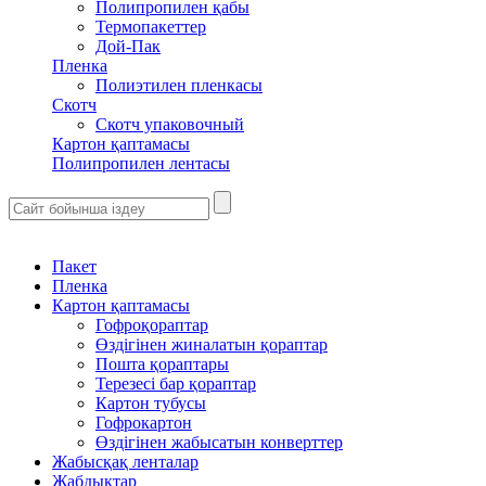
Полипропилен қабы
Термопакеттер
Дой-Пак
Пленка
Полиэтилен пленкасы
Скотч
Скотч упаковочный
Картон қаптамасы
Полипропилен лентасы
Пакет
Пленка
Картон қаптамасы
Гофроқораптар
Өздігінен жиналатын қораптар
Пошта қораптары
Терезесі бар қораптар
Картон тубусы
Гофрокартон
Өздігінен жабысатын конверттер
Жабысқақ ленталар
Жабдықтар