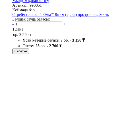
Жылдам қарап шығу
Артикул: 990051
Қоймада бар
Стрейч пленка 500мм*18мкм (2,2кг) прозрачная, 300м.
Бөлшек сауда бағасы:
-
+
1 дана
ор.
3 550 ₸
Ұсақ көтерме бағасы
7
ор. -
3 150 ₸
Оптом
25
ор. -
2 700 ₸
Себетке