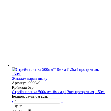
Жылдам қарап шығу
Артикул: 990049
Қоймада бар
Стрейч пленка 500мм*18мкм (1,3кг) прозрачная, 150м.
Бөлшек сауда бағасы:
-
+
1 дана