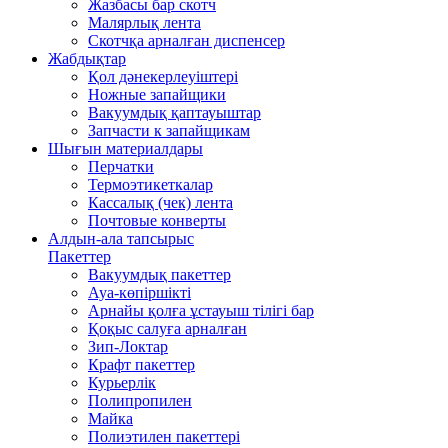
Жазбасы бар скотч
Малярлық лента
Скотчқа арналған диспенсер
Жабдықтар
Қол дәнекерлеуіштері
Ножные запайщики
Вакуумдық қаптауыштар
Запчасти к запайщикам
Шығын материалдары
Перчатки
Термоэтикеткалар
Кассалық (чек) лента
Почтовые конверты
Алдын-ала тапсырыс
Пакеттер
Вакуумдық пакеттер
Ауа-көпіршікті
Арнайы қолға ұстауыш тілігі бар
Қоқыс салуға арналған
Зип-Локтар
Крафт пакеттер
Курьерлік
Полипропилен
Майка
Полиэтилен пакеттері