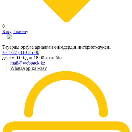
0
Кіру
Тіркелу
Қаз
Тауарды орауға арналған өнімдердің интернет-дүкені
+7 (727) 310-85-06
дс-жм 9.00-дан 18.00-ға дейін
mail@webpack.kz
WhatsApp-қа жазу