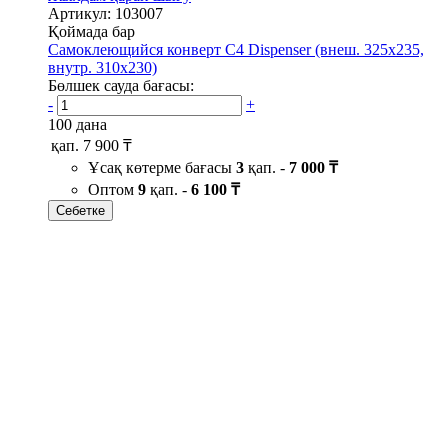
Артикул: 103007
Қоймада бар
Самоклеющийся конверт С4 Dispenser (внеш. 325х235,
внутр. 310х230)
Бөлшек сауда бағасы:
-
+
100 дана
қап.
7 900 ₸
Ұсақ көтерме бағасы
3
қап. -
7 000 ₸
Оптом
9
қап. -
6 100 ₸
Себетке