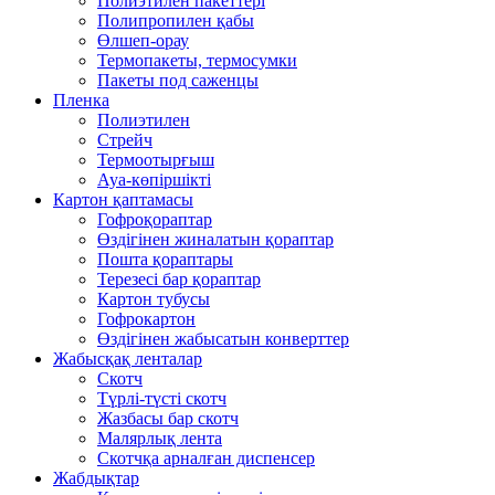
Полиэтилен пакеттері
Полипропилен қабы
Өлшеп-орау
Термопакеты, термосумки
Пакеты под саженцы
Пленка
Полиэтилен
Стрейч
Термоотырғыш
Ауа-көпіршікті
Картон қаптамасы
Гофроқораптар
Өздігінен жиналатын қораптар
Пошта қораптары
Терезесі бар қораптар
Картон тубусы
Гофрокартон
Өздігінен жабысатын конверттер
Жабысқақ ленталар
Скотч
Түрлі-түсті скотч
Жазбасы бар скотч
Малярлық лента
Скотчқа арналған диспенсер
Жабдықтар