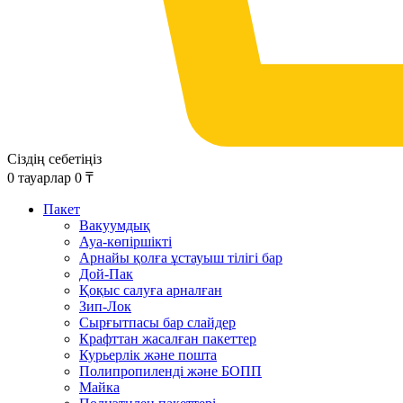
Сіздің себетіңіз
0
тауарлар
0
₸
Пакет
Вакуумдық
Ауа-көпіршікті
Арнайы қолға ұстауыш тілігі бар
Дой-Пак
Қоқыс салуға арналған
Зип-Лок
Сырғытпасы бар слайдер
Крафттан жасалған пакеттер
Курьерлік және пошта
Полипропиленді және БОПП
Майка