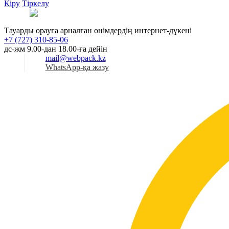
Кіру
Тіркелу
Қаз
Тауарды орауға арналған өнімдердің интернет-дүкені
+7 (727) 310-85-06
дс-жм 9.00-дан 18.00-ға дейін
mail@webpack.kz
WhatsApp-қа жазу