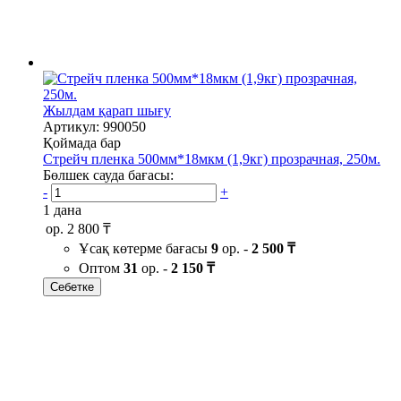
Жылдам қарап шығу
Артикул: 990050
Қоймада бар
Стрейч пленка 500мм*18мкм (1,9кг) прозрачная, 250м.
Бөлшек сауда бағасы:
-
+
1 дана
ор.
2 800 ₸
Ұсақ көтерме бағасы
9
ор. -
2 500 ₸
Оптом
31
ор. -
2 150 ₸
Себетке