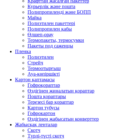
Крафттан жасалған пакеттер
Курьерлік және пошта
Полипропиленді және БОПП
Майка
Полиэтилен пакеттері
Полипропилен қабы
Өлшеп-орау
Термопакеты, термосумки
Пакеты под саженцы
Пленка
Полиэтилен
Стрейч
Термоотырғыш
Ауа-көпіршікті
Картон қаптамасы
Гофроқораптар
Өздігінен жиналатын қораптар
Пошта қораптары
Терезесі бар қораптар
Картон тубусы
Гофрокартон
Өздігінен жабысатын конверттер
Жабысқақ ленталар
Скотч
Түрлі-түсті скотч