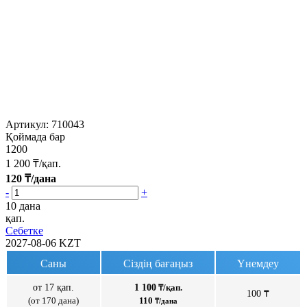
Артикул:
710043
Қоймада бар
1200
1 200
₸/қап.
120
₸/дана
-
+
10 дана
қап.
Себетке
2027-08-06
KZT
Саны
Сіздің бағаңыз
Үнемдеу
от 17 қап.
1 100
₸/қап.
100 ₸
(от 170 дана)
110
₸/дана