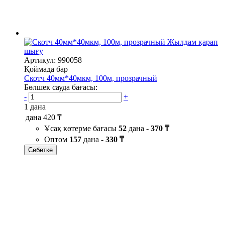
Жылдам қарап
шығу
Артикул: 990058
Қоймада бар
Скотч 40мм*40мкм, 100м, прозрачный
Бөлшек сауда бағасы:
-
+
1 дана
дана
420 ₸
Ұсақ көтерме бағасы
52
дана -
370 ₸
Оптом
157
дана -
330 ₸
Себетке