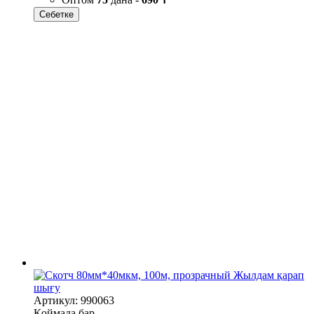
Себетке
Жылдам қарап
шығу
Артикул: 990063
Қоймада бар