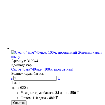
Жылдам қарап
шығу
Артикул: 310044
Қоймада бар
Скотч 48мм*40мкм, 100м, прозрачный
Бөлшек сауда бағасы:
-
+
1 дана
дана
620 ₸
Ұсақ көтерме бағасы
34
дана -
550 ₸
Оптом
110
дана -
480 ₸
Себетке