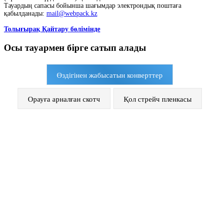
Тауардың сапасы бойынша шағымдар электрондық поштаға
қабылданады:
mail@webpack.kz
Толығырақ Қайтару бөлімінде
Осы тауармен бірге сатып алады
Өздігінен жабысатын конверттер
Орауға арналған скотч
Қол стрейч пленкасы