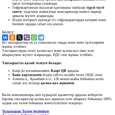
қағаз толтырғышы салынады.
Гофрокартоннан жасалған қаптаманы таңбалау
түрлі-түсті
скотч
, өздігінен жабысатын жапсырмалар немесе маркер
арқылы жүзеге асырылады.
Біздің интернет-дүкенде сіз гофроқораптарды көтерме және
бөлшек саудада сатып ала аласыз.
Бөлісу:
Біз тапсырыстың ең аз сомасынсыз заңды және жеке тұлғалармен
жұмыс істейміз.
Тапсырыстарды төлеу қолма-қол және қолма-қол емес есеп
айырысумен жүзеге асырылады, НДС-пен жұмыс істейміз.
Тапсырысты қалай төлеуге болады:
Kaspi.kz қосымшасымен
Kaspi QR
арқылы
Банк картасымен
біздің сайтта онлайн төлеу (НДС-пен)
Алматы қ., Қазыбаев к-сі, 12Б мекен-жайы бойынша келіп
сатып алу кезінде
қолма-қол ақшамен
Көлік компаниялары мен курьерлік қызметтер арқылы жіберетін
барлық тапсырыстар қолма-қол ақшасыз есеп айырысу бойынша 100%
алдын-ала төлем бойынша жөнелтілетінін ескеріңіз.
Толығырақ Төлем бөлімінде