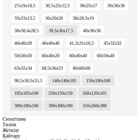
27х19х19,5
30,5х22х12,5
30х25х17
30х30х30
33х33х13,2
36х20х20
38х28,5х19
38х30,4х28,5
39,5х36х17,5
40х30х30
40х40х20
40х40х40
41,2х31х16,5
45х32х32
50х50х50
60х40х20
60х40х40
60х50х40
63х32х34
68,5х36х23
80х60х60
98,5x50,5x55,5
140х140х105
150х100х100
185х185х100
250x150x150
260х120х105
300x180x100
300х300х100
310х260х380
Сипаттама
Төлем
Жеткізу
Қайтару