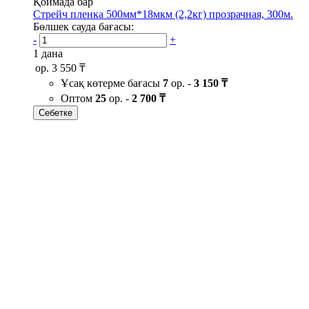
Қоймада бар
Стрейч пленка 500мм*18мкм (2,2кг) прозрачная, 300м.
Бөлшек сауда бағасы:
-
+
1 дана
ор.
3 550 ₸
Ұсақ көтерме бағасы
7
ор. -
3 150 ₸
Оптом
25
ор. -
2 700 ₸
Себетке