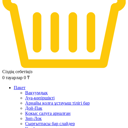
Сіздің себетіңіз
0
тауарлар
0
₸
Пакет
Вакуумдық
Ауа-көпіршікті
Арнайы қолға ұстауыш тілігі бар
Дой-Пак
Қоқыс салуға арналған
Зип-Лок
Сырғытпасы бар слайдер