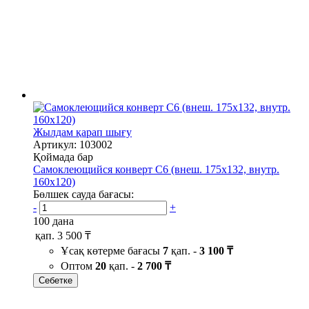
Жылдам қарап шығу
Артикул: 103002
Қоймада бар
Самоклеющийся конверт С6 (внеш. 175х132, внутр.
160х120)
Бөлшек сауда бағасы:
-
+
100 дана
қап.
3 500 ₸
Ұсақ көтерме бағасы
7
қап. -
3 100 ₸
Оптом
20
қап. -
2 700 ₸
Себетке