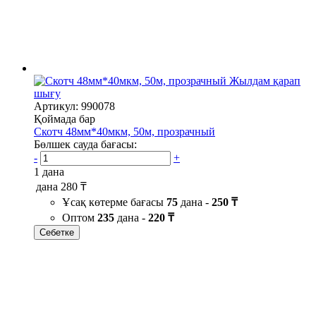
Жылдам қарап
шығу
Артикул: 990078
Қоймада бар
Скотч 48мм*40мкм, 50м, прозрачный
Бөлшек сауда бағасы:
-
+
1 дана
дана
280 ₸
Ұсақ көтерме бағасы
75
дана -
250 ₸
Оптом
235
дана -
220 ₸
Себетке