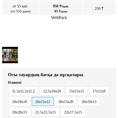
от 55 қап.
950
₸/қап.
250 ₸
(от 550 дана)
95
₸/дана
WebPack
Осы тауардың басқа да нұсқалары
Өлшемі
11,5х11,5х11,2
12,5х10х20
15х15х15
17х12х9
18х18х18
20х12х12
20х15х20
20х19х13
20х20х15
21,5х21,5х15
22х17,5х15