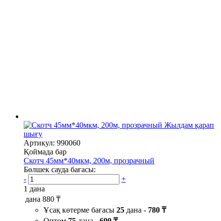
Жылдам қарап
шығу
Артикул: 990060
Қоймада бар
Скотч 45мм*40мкм, 200м, прозрачный
Бөлшек сауда бағасы:
-
+
1 дана
дана
880 ₸
Ұсақ көтерме бағасы
25
дана -
780 ₸
Оптом
75
дана -
690 ₸