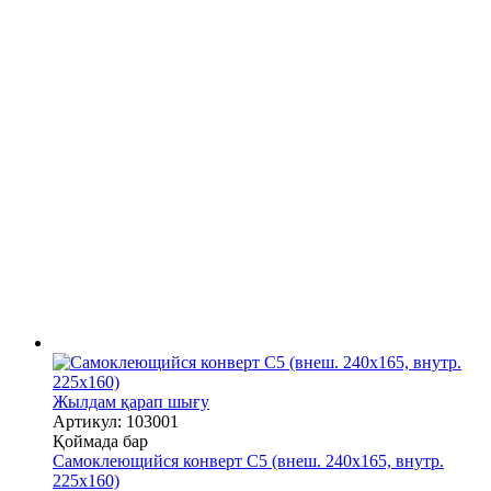
Жылдам қарап шығу
Артикул: 103001
Қоймада бар
Самоклеющийся конверт С5 (внеш. 240х165, внутр.
225х160)