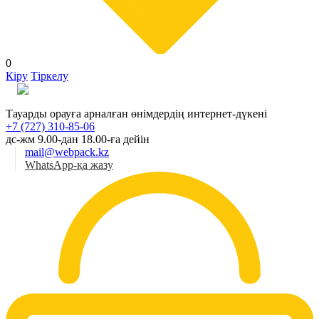
0
Кіру
Тіркелу
Қаз
Тауарды орауға арналған өнімдердің интернет-дүкені
+7 (727) 310-85-06
дс-жм 9.00-дан 18.00-ға дейін
mail@webpack.kz
WhatsApp-қа жазу