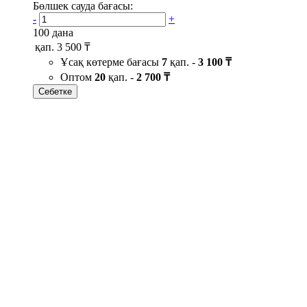
Бөлшек сауда бағасы:
-
+
100 дана
қап.
3 500 ₸
Ұсақ көтерме бағасы
7
қап. -
3 100 ₸
Оптом
20
қап. -
2 700 ₸
Себетке