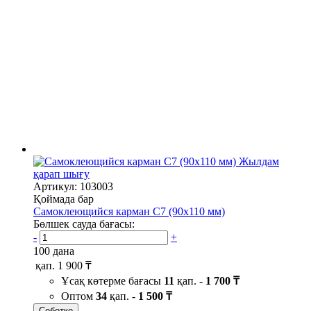
Жылдам
қарап шығу
Артикул: 103003
Қоймада бар
Самоклеющийся карман C7 (90х110 мм)
Бөлшек сауда бағасы:
-
+
100 дана
қап.
1 900 ₸
Ұсақ көтерме бағасы
11
қап. -
1 700 ₸
Оптом
34
қап. -
1 500 ₸
Себетке