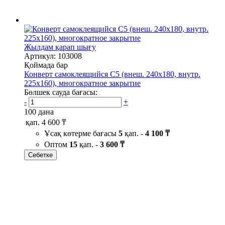
Жылдам қарап шығу
Артикул: 103008
Қоймада бар
Конверт самоклеящийся С5 (внеш. 240х180, внутр.
225х160), многократное закрытие
Бөлшек сауда бағасы:
-
+
100 дана
қап.
4 600 ₸
Ұсақ көтерме бағасы
5
қап. -
4 100 ₸
Оптом
15
қап. -
3 600 ₸
Себетке