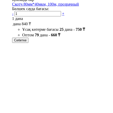
Скотч 80мм*40мкм, 100м, прозрачный
Бөлшек сауда бағасы:
-
+
1 дана
дана
840 ₸
Ұсақ көтерме бағасы
25
дана -
750 ₸
Оптом
79
дана -
660 ₸
Себетке