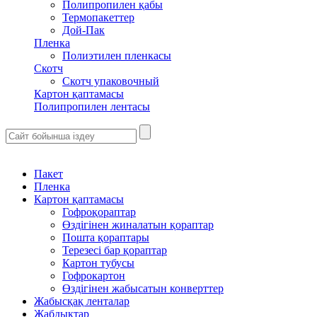
Полипропилен қабы
Термопакеттер
Дой-Пак
Пленка
Полиэтилен пленкасы
Скотч
Скотч упаковочный
Картон қаптамасы
Полипропилен лентасы
Пакет
Пленка
Картон қаптамасы
Гофроқораптар
Өздігінен жиналатын қораптар
Пошта қораптары
Терезесі бар қораптар
Картон тубусы
Гофрокартон
Өздігінен жабысатын конверттер
Жабысқақ ленталар
Жабдықтар