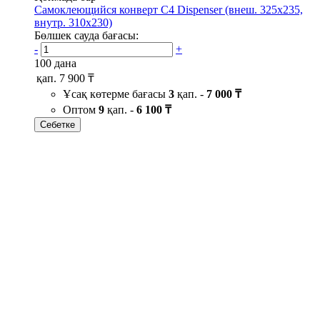
Самоклеющийся конверт С4 Dispenser (внеш. 325х235,
внутр. 310х230)
Бөлшек сауда бағасы:
-
+
100 дана
қап.
7 900 ₸
Ұсақ көтерме бағасы
3
қап. -
7 000 ₸
Оптом
9
қап. -
6 100 ₸
Себетке