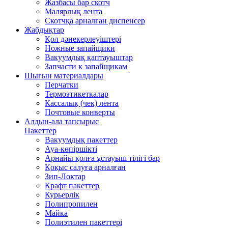
Жазбасы бар скотч
Малярлық лента
Скотчқа арналған диспенсер
Жабдықтар
Қол дәнекерлеуіштері
Ножные запайщики
Вакуумдық қаптауыштар
Запчасти к запайщикам
Шығын материалдары
Перчатки
Термоэтикеткалар
Кассалық (чек) лента
Почтовые конверты
Алдын-ала тапсырыс
Пакеттер
Вакуумдық пакеттер
Ауа-көпіршікті
Арнайы қолға ұстауыш тілігі бар
Қоқыс салуға арналған
Зип-Локтар
Крафт пакеттер
Курьерлік
Полипропилен
Майка
Полиэтилен пакеттері