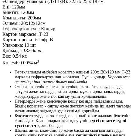
Өлшемдері упаковки (ДxШxВ):
32.5
x
25
x
18 см.
Ені:
120мм
Биіктігі:
120мм
Ұзындығы:
200мм
Өлшемі:
20х12х12см
Гофрокартон түсі:
Қоңыр
Картон маркасы:
Т-23
Картон профилі:
Гофр В
Упаковка:
10 шт
Қоймада:
132 дана.
Вес:
0.54 кг.
3
Көлемі:
0.0054 м
Төртклапанды әмбебап қораптар өлшемі 200x120x120 мм Т-23
маркалы гофрокартоннан жасалған. Түсі - қоңыр.
Көрсетілген
өлшемдер ішкі өлшем болып табылады.
Олар азық-түлік және азық-түлікке жатпайтын тауарларды,
әртүрлі жеке заттарды, кітаптарды, құжаттарды, ыдыстарды,
жабдықтарды және т.б. қаптау үшін қолданылады.
Пәтерлерде және кеңселерде көшу кезінде пайдаланылады.
Біздің қораптар - сақтау және жеткізу кезінде ішіндегі тауарды
механикалық зақымданудан сенімді қорғайды.
Бүктелген түрде жеткізіледі, олар оңай және жылдам бүктеліп-
жиналады. Клапандарын желімдеу үшін
түссіз немесе түрлі-
түсті скотч
қажет болады.
Шыны, айна, кәде-сыйлар және басқа да сынғыш заттарды
қорғау үшін қорапқа арнайы
ауа көпіршікті пленка
немесе