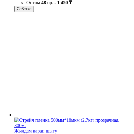
Оптом
48
ор. -
1 450 ₸
Себетке
Жылдам қарап шығу