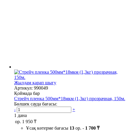
Жылдам қарап шығу
Артикул: 990049
Қоймада бар
Стрейч пленка 500мм*18мкм (1,3кг) прозрачная, 150м.
Бөлшек сауда бағасы:
-
+
1 дана
ор.
1 950 ₸
Ұсақ көтерме бағасы
13
ор. -
1 700 ₸