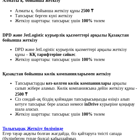
Алматы қ. бойынша жеткізу
Алматы қ. бойынша жеткізу құны
2500 ₸
Тапсырыс берген күні жеткізу
Жеткізу шарттары: тапсырыс үшін
100%
төлем
DPD және JetLogistic курьерлік қызметтері арқылы Қазақстан
бойынша жеткізу
DPD және JetLogistic курьерлік қызметтері арқылы жеткізу
құны –
КҚ тарифтеріне сәйкес
.
Жеткізу шарттары: тапсырыс үшін
100%
төлем
Қазақстан бойынша көлік компанияларымен жеткізу
Тапсырыстарды
кез-келген көлік компаниялары
арқылы
салып жібере аламыз. Көлік компаниясына дейін жеткізу құны -
2500 ₸
Сіз сондай-ақ біздің қоймадан тапсырысыңызды өзіңіз алып
кетуге тапсырыс бере аласыз немесе
inDrive
курьеріне қоңырау
шала аласыз.
Жеткізу шарттары: тапсырыс үшін
100%
төлем
Толығырақ Жеткізу бөлімінде
Егер тауар ақаулы болған жағдайда, біз қайтаруға тиісті сапада
(бүлінбеген түрде болса) қабылдаймыз.