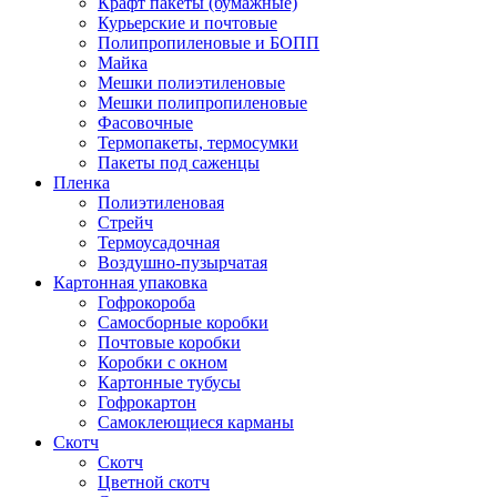
Крафт пакеты (бумажные)
Курьерские и почтовые
Полипропиленовые и БОПП
Майка
Мешки полиэтиленовые
Мешки полипропиленовые
Фасовочные
Термопакеты, термосумки
Пакеты под саженцы
Пленка
Полиэтиленовая
Стрейч
Термоусадочная
Воздушно-пузырчатая
Картонная упаковка
Гофрокороба
Самосборные коробки
Почтовые коробки
Коробки с окном
Картонные тубусы
Гофрокартон
Самоклеющиеся карманы
Скотч
Скотч
Цветной скотч