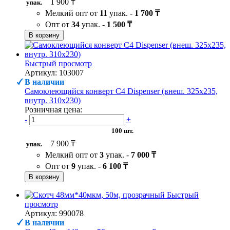
1 900 ₸
упак.
Мелкий опт от
11
упак. -
1 700 ₸
Опт от
34
упак. -
1 500 ₸
В корзину
Быстрый просмотр
Артикул: 103007
В наличии
Самоклеющийся конверт С4 Dispenser (внеш. 325х235,
внутр. 310х230)
Розничная цена:
-
+
100 шт.
7 900 ₸
упак.
Мелкий опт от
3
упак. -
7 000 ₸
Опт от
9
упак. -
6 100 ₸
В корзину
Быстрый
просмотр
Артикул: 990078
В наличии