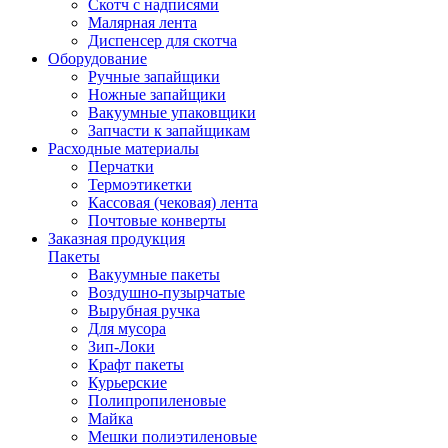
Скотч с надписями
Малярная лента
Диспенсер для скотча
Оборудование
Ручные запайщики
Ножные запайщики
Вакуумные упаковщики
Запчасти к запайщикам
Расходные материалы
Перчатки
Термоэтикетки
Кассовая (чековая) лента
Почтовые конверты
Заказная продукция
Пакеты
Вакуумные пакеты
Воздушно-пузырчатые
Вырубная ручка
Для мусора
Зип-Локи
Крафт пакеты
Курьерские
Полипропиленовые
Майка
Мешки полиэтиленовые