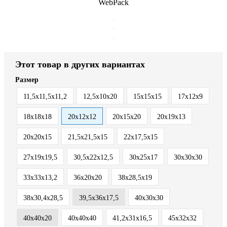
WebPack
Этот товар в других вариантах
Размер
11,5х11,5х11,2
12,5х10х20
15х15х15
17х12х9
18х18х18
20х12х12
20х15х20
20х19х13
20х20х15
21,5х21,5х15
22х17,5х15
27х19х19,5
30,5х22х12,5
30х25х17
30х30х30
33х33х13,2
36х20х20
38х28,5х19
38х30,4х28,5
39,5х36х17,5
40х30х30
40х40х20
40х40х40
41,2х31х16,5
45х32х32