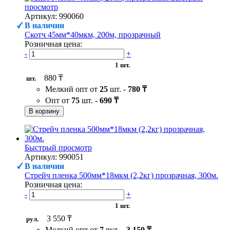
просмотр
Артикул: 990060
В наличии
Скотч 45мм*40мкм, 200м, прозрачный
Розничная цена:
-
+
1 шт.
880 ₸
шт.
Мелкий опт от
25
шт. -
780 ₸
Опт от
75
шт. -
690 ₸
В корзину
Быстрый просмотр
Артикул: 990051
В наличии
Стрейч пленка 500мм*18мкм (2,2кг) прозрачная, 300м.
Розничная цена:
-
+
1 шт.
3 550 ₸
рул.
Мелкий опт от
7
рул. -
3 150 ₸