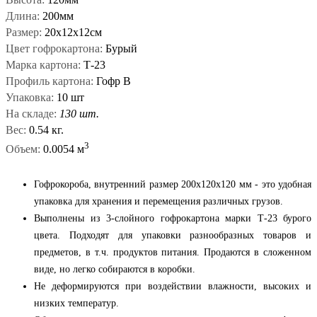
Длина:
200мм
Размер:
20х12х12см
Цвет гофрокартона:
Бурый
Марка картона:
Т-23
Профиль картона:
Гофр В
Упаковка:
10 шт
На складе:
130 шт.
Вес:
0.54 кг.
3
Объем:
0.0054 м
Гофрокороба, внутренний размер 200х120х120 мм - это удобная
упаковка
для
хранения
и
перемещения
различных
грузов
.
Выполнены из 3-слойного
гофрокартона
марки
Т
-
23
бурого
цвета
.
Подходят
для
упаковки
разнообразных товаров и
предметов, в т.ч.
продуктов
питания. Продаются в сложенном
виде
, но
легко
собираются в коробки.
Не деформируются при воздействии
влажности
, высоких
и
низких
температур
.