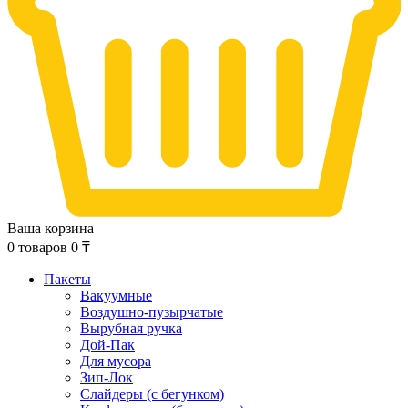
Ваша корзина
0
товаров
0
₸
Пакеты
Вакуумные
Воздушно-пузырчатые
Вырубная ручка
Дой-Пак
Для мусора
Зип-Лок
Слайдеры (с бегунком)