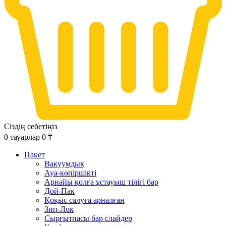
Сіздің себетіңіз
0
тауарлар
0
₸
Пакет
Вакуумдық
Ауа-көпіршікті
Арнайы қолға ұстауыш тілігі бар
Дой-Пак
Қоқыс салуға арналған
Зип-Лок
Сырғытпасы бар слайдер