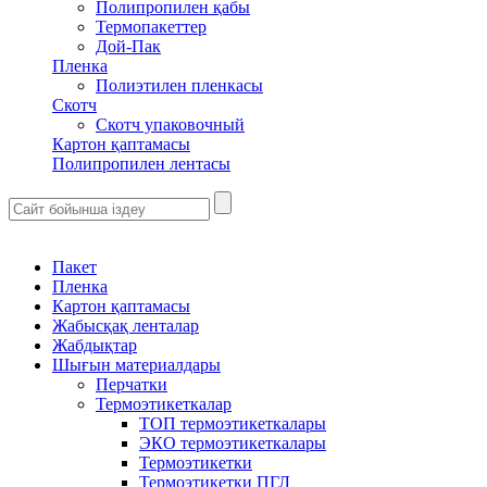
Полипропилен қабы
Термопакеттер
Дой-Пак
Пленка
Полиэтилен пленкасы
Скотч
Скотч упаковочный
Картон қаптамасы
Полипропилен лентасы
Пакет
Пленка
Картон қаптамасы
Жабысқақ ленталар
Жабдықтар
Шығын материалдары
Перчатки
Термоэтикеткалар
ТОП термоэтикеткалары
ЭКО термоэтикеткалары
Термоэтикетки
Термоэтикетки ПГЛ