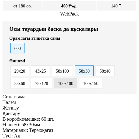
от 180 ор.
460
₸/ор.
140 ₸
WebPack
Осы тауардың басқа да нұсқалары
Орамдағы этикетка саны
600
Өлшемі
29x20
43х25
58x100
58х30
58х40
58х60
75х120
100х100
100х150
Сипаттама
Төлем
Жеткізу
Қайтару
В коробке/мешке:
60 шт.
Өлшемі:
58х30мм
Материалы:
Термоқағаз
Түсі:
Ақ