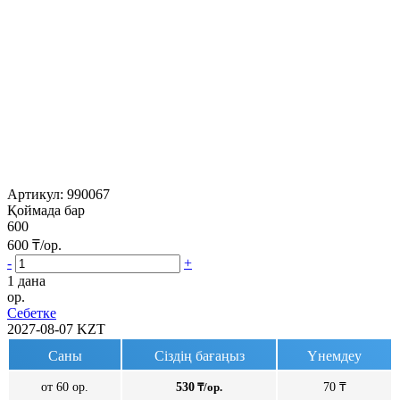
Артикул:
990067
Қоймада бар
600
600
₸/ор.
-
+
1 дана
ор.
Себетке
2027-08-07
KZT
Саны
Сіздің бағаңыз
Үнемдеу
от 60 ор.
530
₸/ор.
70 ₸