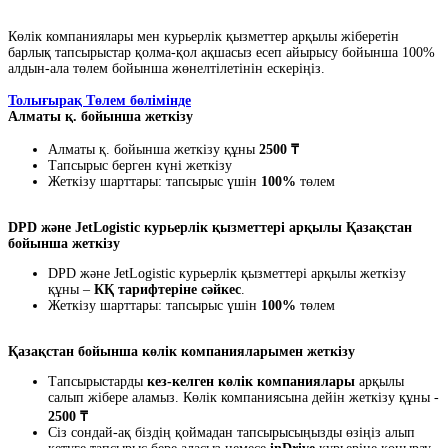
Көлік компаниялары мен курьерлік қызметтер арқылы жіберетін
барлық тапсырыстар қолма-қол ақшасыз есеп айырысу бойынша 100%
алдын-ала төлем бойынша жөнелтілетінін ескеріңіз.
Толығырақ Төлем бөлімінде
Алматы қ. бойынша жеткізу
Алматы қ. бойынша жеткізу құны
2500 ₸
Тапсырыс берген күні жеткізу
Жеткізу шарттары: тапсырыс үшін
100%
төлем
DPD және JetLogistic курьерлік қызметтері арқылы Қазақстан
бойынша жеткізу
DPD және JetLogistic курьерлік қызметтері арқылы жеткізу
құны –
КҚ тарифтеріне сәйкес
.
Жеткізу шарттары: тапсырыс үшін
100%
төлем
Қазақстан бойынша көлік компанияларымен жеткізу
Тапсырыстарды
кез-келген көлік компаниялары
арқылы
салып жібере аламыз. Көлік компаниясына дейін жеткізу құны -
2500 ₸
Сіз сондай-ақ біздің қоймадан тапсырысыңызды өзіңіз алып