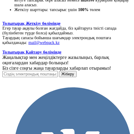
кетуге тапсырыс бере аласыз немесе
inDrive
курьеріне қоңырау
шала аласыз.
Жеткізу шарттары: тапсырыс үшін
100%
төлем
Толығырақ Жеткізу бөлімінде
Егер тауар ақаулы болған жағдайда, біз қайтаруға тиісті сапада
(бүлінбеген түрде болса) қабылдаймыз.
Тауардың сапасы бойынша шағымдар электрондық поштаға
қабылданады:
mail@webpack.kz
Толығырақ Қайтару бөлімінде
Жаңалықтар мен жеңілдіктерге жазылыңыз, барлық
оқиғалардан хабардар болыңыз!
Біз сізге соңғы жаңа тауарларды хабарлап отырамыз!