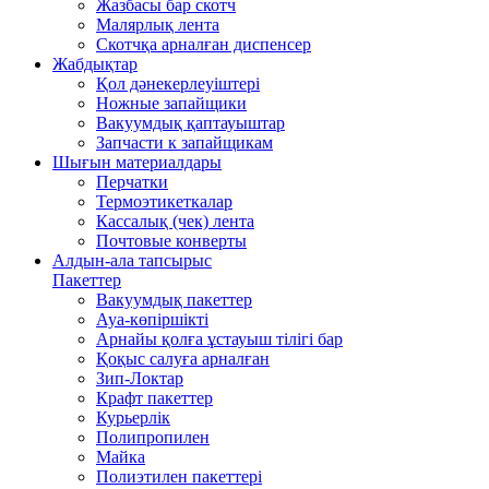
Жазбасы бар скотч
Малярлық лента
Скотчқа арналған диспенсер
Жабдықтар
Қол дәнекерлеуіштері
Ножные запайщики
Вакуумдық қаптауыштар
Запчасти к запайщикам
Шығын материалдары
Перчатки
Термоэтикеткалар
Кассалық (чек) лента
Почтовые конверты
Алдын-ала тапсырыс
Пакеттер
Вакуумдық пакеттер
Ауа-көпіршікті
Арнайы қолға ұстауыш тілігі бар
Қоқыс салуға арналған
Зип-Локтар
Крафт пакеттер
Курьерлік
Полипропилен
Майка
Полиэтилен пакеттері