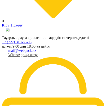
0
Кіру
Тіркелу
Қаз
Тауарды орауға арналған өнімдердің интернет-дүкені
+7 (727) 310-85-06
дс-жм 9.00-дан 18.00-ға дейін
mail@webpack.kz
WhatsApp-қа жазу