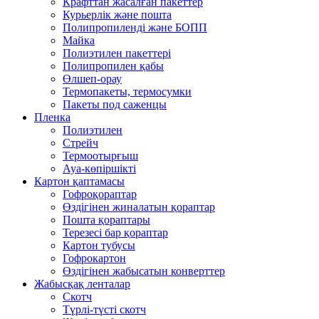
Крафттан жасалған пакеттер
Курьерлік және пошта
Полипропиленді және БОПП
Майка
Полиэтилен пакеттері
Полипропилен қабы
Өлшеп-орау
Термопакеты, термосумки
Пакеты под саженцы
Пленка
Полиэтилен
Стрейч
Термоотырғыш
Ауа-көпіршікті
Картон қаптамасы
Гофроқораптар
Өздігінен жиналатын қораптар
Пошта қораптары
Терезесі бар қораптар
Картон тубусы
Гофрокартон
Өздігінен жабысатын конверттер
Жабысқақ ленталар
Скотч
Түрлі-түсті скотч