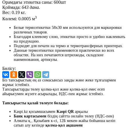
Орамдағы этикетка саны:
600шт
Қоймада:
643 дана.
Вес:
0.19 кг.
3
Көлемі:
0.0005 м
Белые термоэтикетки 58x30 мм используются для маркировки
различных товаров.
Благодаря клеевому слою, этикетки просто и удобно наклеивать
на продукцию.
Подходят для печати на термо и термотрансферных принтерах.
Данные термоэтикетки применяются практически во всех
областях. На них печатаются штрихкоды, складские
наименования, артикулы.
Бөлісу:
Біз тапсырыстың ең аз сомасынсыз заңды және жеке тұлғалармен
жұмыс істейміз.
Тапсырыстарды төлеу қолма-қол және қолма-қол емес есеп
айырысумен жүзеге асырылады, НДС-пен жұмыс істейміз.
Тапсырысты қалай төлеуге болады:
Kaspi.kz қосымшасымен
Kaspi QR
арқылы
Банк картасымен
біздің сайтта онлайн төлеу (НДС-пен)
Алматы қ., Қазыбаев к-сі, 12Б мекен-жайы бойынша келіп
сатып алу кезінде
қолма-қол ақшамен