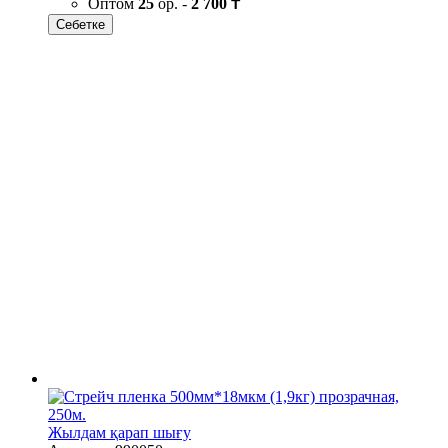
Оптом
25
ор. -
2 700 ₸
Себетке
Жылдам қарап шығу