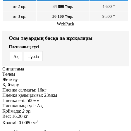
от 2 ор.
34 800
₸/ор.
4 600 ₸
от 3 ор.
30 100
₸/ор.
9 300 ₸
WebPack
Осы тауардың басқа да нұсқалары
Пленканың түсі
Ақ
Түссіз
Сипаттама
Төлем
Жеткізу
Қайтару
Пленка салмағы:
16кг
Пленка қалыңдығы:
23мкм
Пленка ені:
500мм
Пленканың түсі:
Ақ
Қоймада:
2 ор.
Вес:
16.20 кг.
3
Көлемі:
0.0080 м