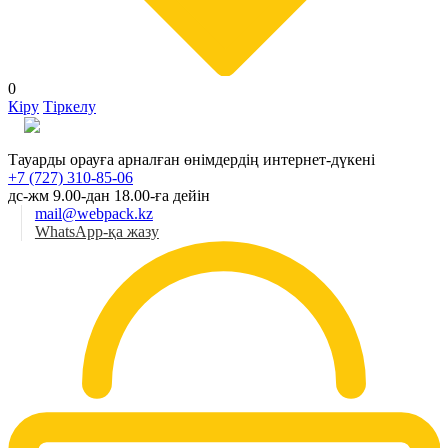
0
Кіру
Тіркелу
Қаз
Тауарды орауға арналған өнімдердің интернет-дүкені
+7 (727) 310-85-06
дс-жм 9.00-дан 18.00-ға дейін
mail@webpack.kz
WhatsApp-қа жазу