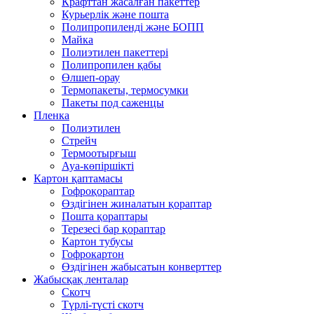
Крафттан жасалған пакеттер
Курьерлік және пошта
Полипропиленді және БОПП
Майка
Полиэтилен пакеттері
Полипропилен қабы
Өлшеп-орау
Термопакеты, термосумки
Пакеты под саженцы
Пленка
Полиэтилен
Стрейч
Термоотырғыш
Ауа-көпіршікті
Картон қаптамасы
Гофроқораптар
Өздігінен жиналатын қораптар
Пошта қораптары
Терезесі бар қораптар
Картон тубусы
Гофрокартон
Өздігінен жабысатын конверттер
Жабысқақ ленталар
Скотч
Түрлі-түсті скотч