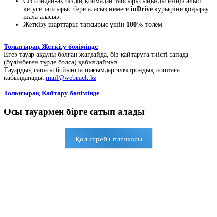
Сіз сондай-ақ біздің қоймадан тапсырысыңызды өзіңіз алып
кетуге тапсырыс бере аласыз немесе
inDrive
курьеріне қоңырау
шала аласыз.
Жеткізу шарттары: тапсырыс үшін
100%
төлем
Толығырақ Жеткізу бөлімінде
Егер тауар ақаулы болған жағдайда, біз қайтаруға тиісті сапада
(бүлінбеген түрде болса) қабылдаймыз.
Тауардың сапасы бойынша шағымдар электрондық поштаға
қабылданады:
mail@webpack.kz
Толығырақ Қайтару бөлімінде
Осы тауармен бірге сатып алады
Қол стрейч пленкасы