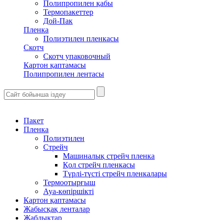
Полипропилен қабы
Термопакеттер
Дой-Пак
Пленка
Полиэтилен пленкасы
Скотч
Скотч упаковочный
Картон қаптамасы
Полипропилен лентасы
Пакет
Пленка
Полиэтилен
Стрейч
Машиналық стрейч пленка
Қол стрейч пленкасы
Түрлі-түсті стрейч пленкалары
Термоотырғыш
Ауа-көпіршікті
Картон қаптамасы
Жабысқақ ленталар
Жабдықтар