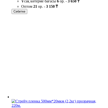
Ұсақ көтерме бағасы
6
ор. -
3 650 ₸
Оптом
21
ор. -
3 150 ₸
Себетке