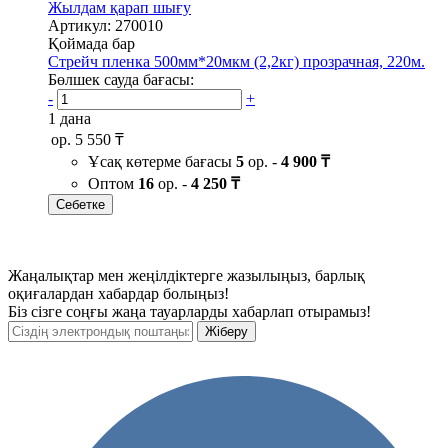
Жылдам қарап шығу
Артикул: 270010
Қоймада бар
Стрейч пленка 500мм*20мкм (2,2кг) прозрачная, 220м.
Бөлшек сауда бағасы:
-
+
1 дана
ор.
5 550 ₸
Ұсақ көтерме бағасы
5
ор. -
4 900 ₸
Оптом
16
ор. -
4 250 ₸
Себетке
Жаңалықтар мен жеңілдіктерге жазылыңыз, барлық
оқиғалардан хабардар болыңыз!
Біз сізге соңғы жаңа тауарларды хабарлап отырамыз!