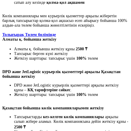
сатып алу кезінде
қолма-қол ақшамен
Көлік компаниялары мен курьерлік қызметтер арқылы жіберетін
барлық тапсырыстар қолма-қол ақшасыз есеп айырысу бойынша 100%
алдын-ала төлем бойынша жөнелтілетінін ескеріңіз.
Толығырақ Төлем бөлімінде
Алматы қ. бойынша жеткізу
Алматы қ. бойынша жеткізу құны
2500 ₸
Тапсырыс берген күні жеткізу
Жеткізу шарттары: тапсырыс үшін
100%
төлем
DPD және JetLogistic курьерлік қызметтері арқылы Қазақстан
бойынша жеткізу
DPD және JetLogistic курьерлік қызметтері арқылы жеткізу
құны –
КҚ тарифтеріне сәйкес
.
Жеткізу шарттары: тапсырыс үшін
100%
төлем
Қазақстан бойынша көлік компанияларымен жеткізу
Тапсырыстарды
кез-келген көлік компаниялары
арқылы
салып жібере аламыз. Көлік компаниясына дейін жеткізу құны -
2500 ₸