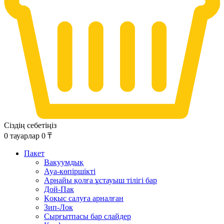
Сіздің себетіңіз
0
тауарлар
0
₸
Пакет
Вакуумдық
Ауа-көпіршікті
Арнайы қолға ұстауыш тілігі бар
Дой-Пак
Қоқыс салуға арналған
Зип-Лок
Сырғытпасы бар слайдер