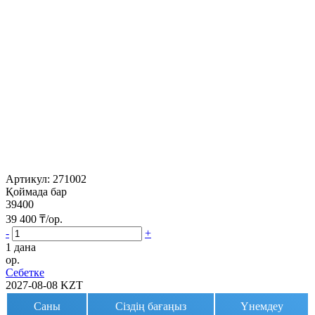
Артикул:
271002
Қоймада бар
39400
39 400
₸/ор.
-
+
1 дана
ор.
Себетке
2027-08-08
KZT
Саны
Сіздің бағаңыз
Үнемдеу