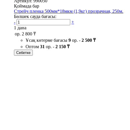
Артикул: 990050
Қоймада бар
Стрейч пленка 500мм*18мкм (1,9кг) прозрачная, 250м.
Бөлшек сауда бағасы:
-
+
1 дана
ор.
2 800 ₸
Ұсақ көтерме бағасы
9
ор. -
2 500 ₸
Оптом
31
ор. -
2 150 ₸
Себетке