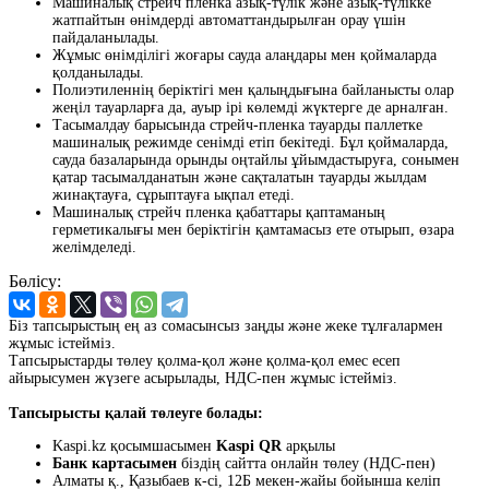
Машиналық стрейч пленка азық-түлік және азық-түлікке
жатпайтын өнімдерді автоматтандырылған орау үшін
пайдаланылады.
Жұмыс өнімділігі жоғары сауда алаңдары мен қоймаларда
қолданылады.
Полиэтиленнің беріктігі мен қалыңдығына байланысты олар
жеңіл тауарларға да, ауыр ірі көлемді жүктерге де арналған.
Тасымалдау барысында стрейч-пленка тауарды паллетке
машиналық режимде сенімді етіп бекітеді. Бұл қоймаларда,
сауда базаларында орынды оңтайлы ұйымдастыруға, сонымен
қатар тасымалданатын және сақталатын тауарды жылдам
жинақтауға, сұрыптауға ықпал етеді.
Машиналық стрейч пленка қабаттары қаптаманың
герметикалығы мен беріктігін қамтамасыз ете отырып, өзара
желімделеді.
Бөлісу:
Біз тапсырыстың ең аз сомасынсыз заңды және жеке тұлғалармен
жұмыс істейміз.
Тапсырыстарды төлеу қолма-қол және қолма-қол емес есеп
айырысумен жүзеге асырылады, НДС-пен жұмыс істейміз.
Тапсырысты қалай төлеуге болады:
Kaspi.kz қосымшасымен
Kaspi QR
арқылы
Банк картасымен
біздің сайтта онлайн төлеу (НДС-пен)
Алматы қ., Қазыбаев к-сі, 12Б мекен-жайы бойынша келіп