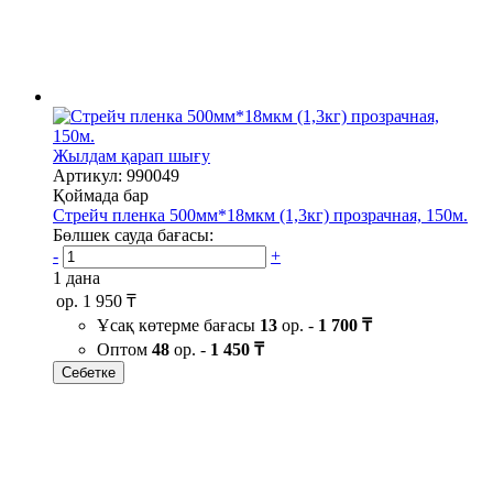
Жылдам қарап шығу
Артикул: 990049
Қоймада бар
Стрейч пленка 500мм*18мкм (1,3кг) прозрачная, 150м.
Бөлшек сауда бағасы:
-
+
1 дана
ор.
1 950 ₸
Ұсақ көтерме бағасы
13
ор. -
1 700 ₸
Оптом
48
ор. -
1 450 ₸
Себетке