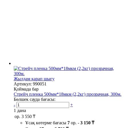
Жылдам қарап шығу
Артикул: 990051
Қоймада бар
Стрейч пленка 500мм*18мкм (2,2кг) прозрачная, 300м.
Бөлшек сауда бағасы:
-
+
1 дана
ор.
3 550 ₸
Ұсақ көтерме бағасы
7
ор. -
3 150 ₸