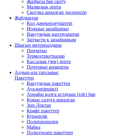
Жазбасы бар скотч
Малярлық лента
Скотчқа арналған диспенсер
Жабдықтар
Қол дәнекерлеуіштері
Ножные запайщики
Вакуумдық қаптауыштар
Запчасти к запайщикам
Шығын материалдары
Перчатки
Термоэтикеткалар
Кассалық (чек) лента
Почтовые конверты
Алдын-ала тапсырыс
Пакеттер
Вакуумдық пакеттер
Ауа-көпіршікті
Арнайы қолға ұстауыш тілігі бар
Қоқыс салуға арналған
Зип-Локтар
Крафт пакеттер
Курьерлік
Полипропилен
Майка
Полиэтилен пакеттері