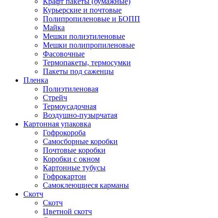
Крафт пакеты (бумажные)
Курьерские и почтовые
Полипропиленовые и БОПП
Майка
Мешки полиэтиленовые
Мешки полипропиленовые
Фасовочные
Термопакеты, термосумки
Пакеты под саженцы
Пленка
Полиэтиленовая
Стрейч
Термоусадочная
Воздушно-пузырчатая
Картонная упаковка
Гофрокороба
Самосборные коробки
Почтовые коробки
Коробки с окном
Картонные тубусы
Гофрокартон
Самоклеющиеся карманы
Скотч
Скотч
Цветной скотч