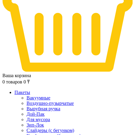
Ваша корзина
0
товаров
0
₸
Пакеты
Вакуумные
Воздушно-пузырчатые
Вырубная ручка
Дой-Пак
Для мусора
Зип-Лок
Слайдеры (с бегунком)