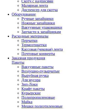
Скотч с надписями
Малярная лента
Диспенсер для скотча
Оборудование
Ручные запайщики
Ножные запайщики
Вакуумные упаковщики
Запчасти к запайщикам
Расходные материалы
Перчатки
Термоэтикетки
Кассовая (чековая) лента
Почтовые конверты
Заказная продукция
Пакеты
Вакуумные пакеты
Воздушно-пузырчатые
Вырубная ручка
Для мусора
Зип-Локи
Крафт пакеты
Курьерские
Полипропиленовые
Майка
Мешки полиэтиленовые