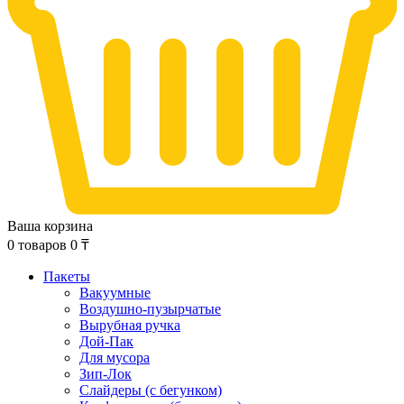
Ваша корзина
0
товаров
0
₸
Пакеты
Вакуумные
Воздушно-пузырчатые
Вырубная ручка
Дой-Пак
Для мусора
Зип-Лок
Слайдеры (с бегунком)