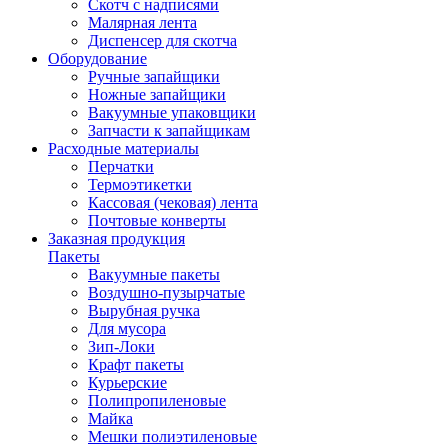
Скотч с надписями
Малярная лента
Диспенсер для скотча
Оборудование
Ручные запайщики
Ножные запайщики
Вакуумные упаковщики
Запчасти к запайщикам
Расходные материалы
Перчатки
Термоэтикетки
Кассовая (чековая) лента
Почтовые конверты
Заказная продукция
Пакеты
Вакуумные пакеты
Воздушно-пузырчатые
Вырубная ручка
Для мусора
Зип-Локи
Крафт пакеты
Курьерские
Полипропиленовые
Майка
Мешки полиэтиленовые