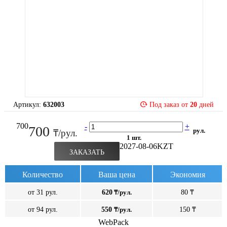
Артикул:
632003
Под заказ от
20
дней
700
-
+
700
рул.
₸/рул.
1 шт.
2027-08-06
KZT
ЗАКАЗАТЬ
Количество
Ваша цена
Экономия
от 31 рул.
620
₸/рул.
80 ₸
от 94 рул.
550
₸/рул.
150 ₸
WebPack