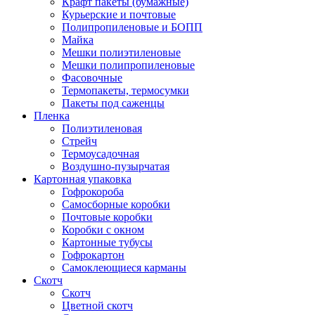
Крафт пакеты (бумажные)
Курьерские и почтовые
Полипропиленовые и БОПП
Майка
Мешки полиэтиленовые
Мешки полипропиленовые
Фасовочные
Термопакеты, термосумки
Пакеты под саженцы
Пленка
Полиэтиленовая
Стрейч
Термоусадочная
Воздушно-пузырчатая
Картонная упаковка
Гофрокороба
Самосборные коробки
Почтовые коробки
Коробки с окном
Картонные тубусы
Гофрокартон
Самоклеющиеся карманы
Скотч
Скотч
Цветной скотч