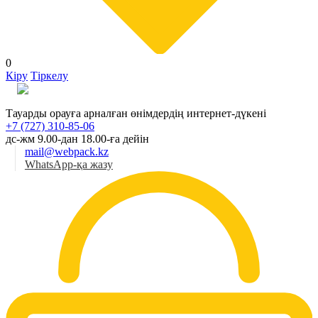
0
Кіру
Тіркелу
Қаз
Тауарды орауға арналған өнімдердің интернет-дүкені
+7 (727) 310-85-06
дс-жм 9.00-дан 18.00-ға дейін
mail@webpack.kz
WhatsApp-қа жазу