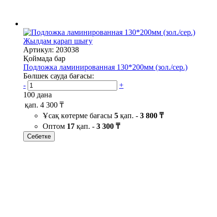
Жылдам қарап шығу
Артикул: 203038
Қоймада бар
Подложка ламинированная 130*200мм (зол./сер.)
Бөлшек сауда бағасы:
-
+
100 дана
қап.
4 300 ₸
Ұсақ көтерме бағасы
5
қап. -
3 800 ₸
Оптом
17
қап. -
3 300 ₸
Себетке