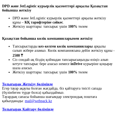
DPD және JetLogistic курьерлік қызметтері арқылы Қазақстан
бойынша жеткізу
DPD және JetLogistic курьерлік қызметтері арқылы жеткізу
құны –
КҚ тарифтеріне сәйкес
.
Жеткізу шарттары: тапсырыс үшін
100%
төлем
Қазақстан бойынша көлік компанияларымен жеткізу
Тапсырыстарды
кез-келген көлік компаниялары
арқылы
салып жібере аламыз. Көлік компаниясына дейін жеткізу құны -
2500 ₸
Сіз сондай-ақ біздің қоймадан тапсырысыңызды өзіңіз алып
кетуге тапсырыс бере аласыз немесе
inDrive
курьеріне қоңырау
шала аласыз.
Жеткізу шарттары: тапсырыс үшін
100%
төлем
Толығырақ Жеткізу бөлімінде
Егер тауар ақаулы болған жағдайда, біз қайтаруға тиісті сапада
(бүлінбеген түрде болса) қабылдаймыз.
Тауардың сапасы бойынша шағымдар электрондық поштаға
қабылданады:
mail@webpack.kz
Толығырақ Қайтару бөлімінде