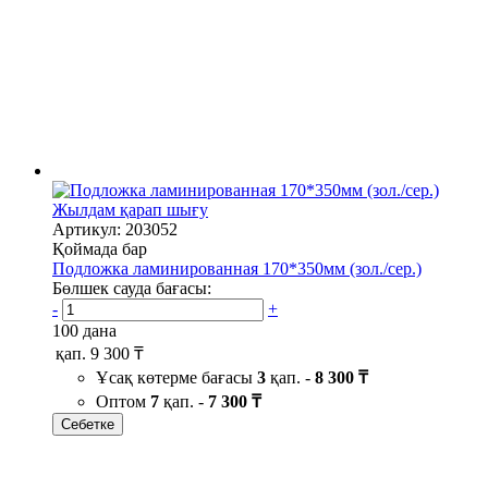
Жылдам қарап шығу
Артикул: 203052
Қоймада бар
Подложка ламинированная 170*350мм (зол./сер.)
Бөлшек сауда бағасы:
-
+
100 дана
қап.
9 300 ₸
Ұсақ көтерме бағасы
3
қап. -
8 300 ₸
Оптом
7
қап. -
7 300 ₸
Себетке