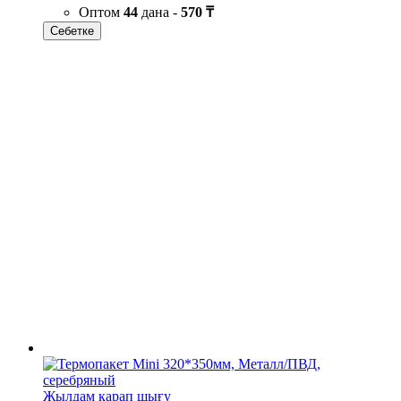
Оптом
44
дана -
570 ₸
Себетке
Жылдам қарап шығу