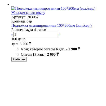
Жылдам қарап шығу
Артикул: 203057
Қоймада бар
Подложка ламинированная 100*200мм (зол./сер.)
Бөлшек сауда бағасы:
-
+
100 дана
қап.
3 200 ₸
Ұсақ көтерме бағасы
6
қап. -
2 900 ₸
Оптом
17
қап. -
2 600 ₸
Себетке