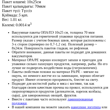
Пакет өлшемі:
10x25см
Пакет қалыңдығы:
70мкм
Пакет түсі:
Түссіз
Қоймада:
5 қап.
Вес:
1.01 кг.
3
Көлемі:
0.0014 м
Вакуумные пакеты ОПА/ПЭ 10x25 см, толщина 70 мкм
используются для герметичной упаковки продуктов питания.
Размер указан с учетом боковых швов, которые расположены с
3-х сторон (примерно по 0,7-1,2 см). Полезный размер ~
8x24см. Поверхность пакетов гладкая, не рифленая.
Обратите внимание, данные пакеты не подходят для домашних
вакууматоров.
Материал OPA/PE хорошо изолирует запахи и пригоден для
упаковки сильно пахнущих продуктов, например, рыбы. Но его
лучше не подвергать воздействию воды (гигроскопичен).
Пакеты свойствам похожи на материал PA/PE - мягкие на
ощупь, но немного жестче из-за ламинации, хорошо облегает
продукт. Имеют отличную прозрачность, блестят на свету.
Подходят для костистой рыбы и мяса с костями, так как
благодаря своим качествам прочны на прокол; используются для
скоропортящихся продуктов (деликатесов, нарезок колбасы,
сыра); для замороженных овощей, фруктов.
Вместе с пакетами часто используют
ламинированные
подложки
.
В нашей компании вы можете заказать
нанесение логотипа
или