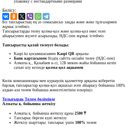
упаковку с нестандартными размерами
Бөлісу:
Біз тапсырыстың ең аз сомасынсыз заңды және жеке тұлғалармен
жұмыс істейміз.
Тапсырыстарды төлеу қолма-қол және қолма-қол емес есеп
айырысумен жүзеге асырылады, НДС-пен жұмыс істейміз.
Тапсырысты қалай төлеуге болады:
Kaspi.kz қосымшасымен
Kaspi QR
арқылы
Банк картасымен
біздің сайтта онлайн төлеу (НДС-пен)
Алматы қ., Қазыбаев к-сі, 12Б мекен-жайы бойынша келіп
сатып алу кезінде
қолма-қол ақшамен
Көлік компаниялары мен курьерлік қызметтер арқылы жіберетін
барлық тапсырыстар қолма-қол ақшасыз есеп айырысу бойынша 100%
алдын-ала төлем бойынша жөнелтілетінін ескеріңіз.
Толығырақ Төлем бөлімінде
Алматы қ. бойынша жеткізу
Алматы қ. бойынша жеткізу құны
2500 ₸
Тапсырыс берген күні жеткізу
Жеткізу шарттары: тапсырыс үшін
100%
төлем