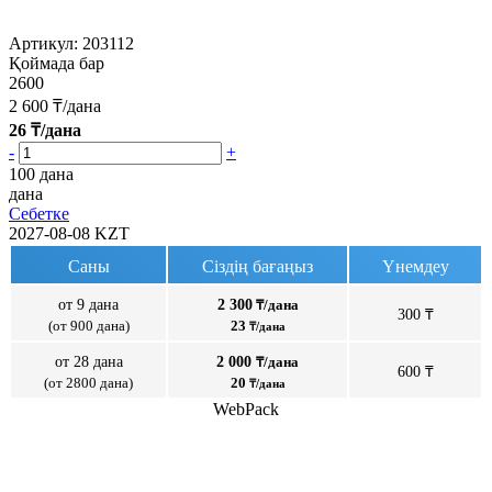
Артикул:
203112
Қоймада бар
2600
2 600
₸/дана
26
₸/дана
-
+
100 дана
дана
Себетке
2027-08-08
KZT
Саны
Сіздің бағаңыз
Үнемдеу
от 9 дана
2 300
₸/дана
300 ₸
(от 900 дана)
23
₸/дана
от 28 дана
2 000
₸/дана
600 ₸
(от 2800 дана)
20
₸/дана
WebPack