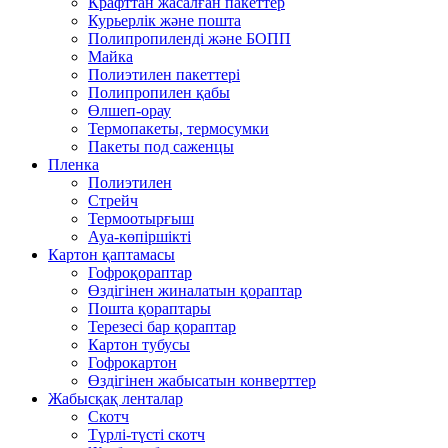
Крафттан жасалған пакеттер
Курьерлік және пошта
Полипропиленді және БОПП
Майка
Полиэтилен пакеттері
Полипропилен қабы
Өлшеп-орау
Термопакеты, термосумки
Пакеты под саженцы
Пленка
Полиэтилен
Стрейч
Термоотырғыш
Ауа-көпіршікті
Картон қаптамасы
Гофроқораптар
Өздігінен жиналатын қораптар
Пошта қораптары
Терезесі бар қораптар
Картон тубусы
Гофрокартон
Өздігінен жабысатын конверттер
Жабысқақ ленталар
Скотч
Түрлі-түсті скотч