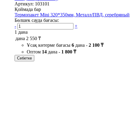
Артикул: 103101
Қоймада бар
Термопакет Mini 320*350мм, Металл/ПВД, серебряный
Бөлшек сауда бағасы:
-
+
1 дана
дана
2 550 ₸
Ұсақ көтерме бағасы
6
дана -
2 100 ₸
Оптом
14
дана -
1 800 ₸
Себетке