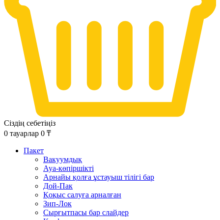
Сіздің себетіңіз
0
тауарлар
0
₸
Пакет
Вакуумдық
Ауа-көпіршікті
Арнайы қолға ұстауыш тілігі бар
Дой-Пак
Қоқыс салуға арналған
Зип-Лок
Сырғытпасы бар слайдер