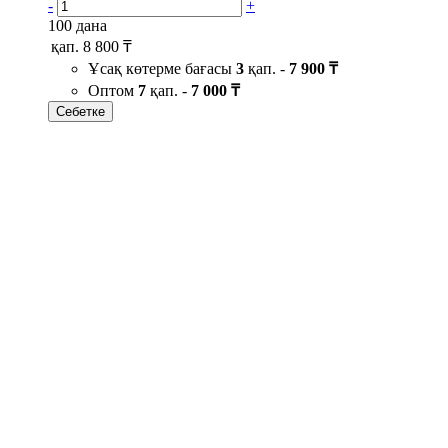
-
+
100 дана
қап.
8 800 ₸
Ұсақ көтерме бағасы
3
қап. -
7 900 ₸
Оптом
7
қап. -
7 000 ₸
Себетке