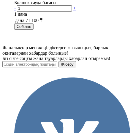
Бөлшек сауда бағасы:
-
+
1 дана
дана
71 100 ₸
Себетке
Жаңалықтар мен жеңілдіктерге жазылыңыз, барлық
оқиғалардан хабардар болыңыз!
Біз сізге соңғы жаңа тауарларды хабарлап отырамыз!