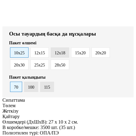
Осы тауардың басқа да нұсқалары
Пакет өлшемі
10x25
12x15
12x18
15x20
20x20
20x30
25х25
28x50
Пакет қалыңдығы
70
100
115
Сипаттама
Төлем
Жеткізу
Қайтару
Өлшемдері (ДxШxВ):
27
x
10
x
2 см.
В коробке/мешке:
3500 шт. (35 шт.)
Полиэтилен түрі:
ОПА/ПЭ