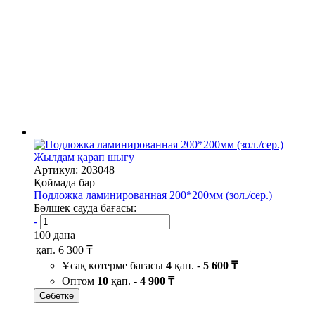
Жылдам қарап шығу
Артикул: 203048
Қоймада бар
Подложка ламинированная 200*200мм (зол./сер.)
Бөлшек сауда бағасы:
-
+
100 дана
қап.
6 300 ₸
Ұсақ көтерме бағасы
4
қап. -
5 600 ₸
Оптом
10
қап. -
4 900 ₸
Себетке