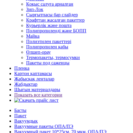
Қоқыс салуға арналған
Зип-Лок
Сырғытпасы бар слайдер
Крафттан жасалған пакеттер
Курьерлік және пошта
Полипропиленді және БОПП
Майка
Полиэтилен пакеттері
Полипропилен қабы
Өлшеп-орау
Термопакеты, термосумки
Пакеты под саженцы
Пленка
Картон қаптамасы
Жабысқақ ленталар
Жабдықтар
Шығын материалдары
Показать все категории
Басты
Пакет
Вакуумдық
Вакуумные пакеты ОПА/ПЭ
Вакуумный пакет 10*25см, 70 мкм, ОПА/ПЭ