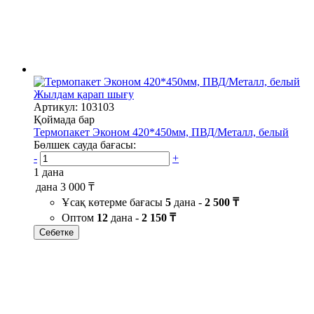
Жылдам қарап шығу
Артикул: 103103
Қоймада бар
Термопакет Эконом 420*450мм, ПВД/Металл, белый
Бөлшек сауда бағасы:
-
+
1 дана
дана
3 000 ₸
Ұсақ көтерме бағасы
5
дана -
2 500 ₸
Оптом
12
дана -
2 150 ₸
Себетке