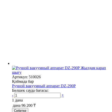
Жылдам қарап
шығу
Артикул: 510026
Қоймада бар
Ручной вакуумный аппарат DZ-290P
Бөлшек сауда бағасы:
-
+
1 дана
дана
96 200 ₸
Себетке