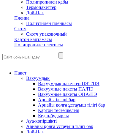
Полипропилен қабы
Термопакеттер
Дой-Пак
Пленка
Полиэтилен пленкасы
Скотч
Скотч упаковочный
Картон қаптамасы
Полипропилен лентасы
Пакет
Вакуумдық
Вакуумдық пакеттер ПЭТ/ПЭ
Вакуумные пакеты ПА/ПЭ
Вакуумные пакеты ОПА/ПЭ
Арнайы ілгіші бар
Арнайы қолға ұстауыш тілігі бар
Картон төсемшелері
Кедір-бұдырлы
Ауа-көпіршікті
Арнайы қолға ұстауыш тілігі бар
Дой-Пак