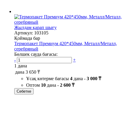
Жылдам қарап шығу
Артикул: 103105
Қоймада бар
Термопакет Премиум 420*450мм, Металл/Металл,
серебряный
Бөлшек сауда бағасы:
-
+
1 дана
дана
3 650 ₸
Ұсақ көтерме бағасы
4
дана -
3 000 ₸
Оптом
10
дана -
2 600 ₸
Себетке