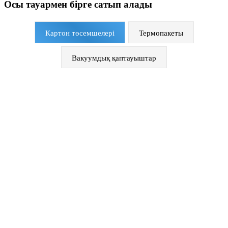
Осы тауармен бірге сатып алады
Картон төсемшелері
Термопакеты
Вакуумдық қаптауыштар