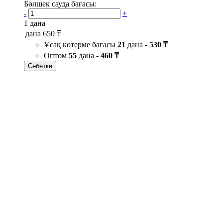
Бөлшек сауда бағасы:
-
+
1 дана
дана
650 ₸
Ұсақ көтерме бағасы
21
дана -
530 ₸
Оптом
55
дана -
460 ₸
Себетке