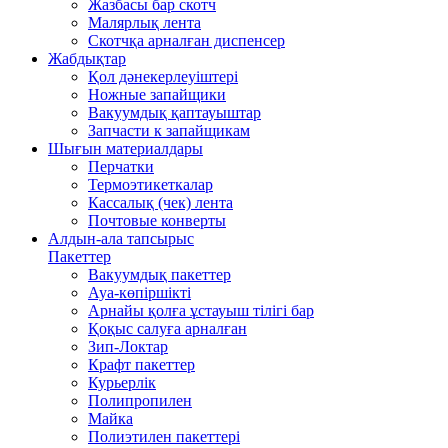
Жазбасы бар скотч
Малярлық лента
Скотчқа арналған диспенсер
Жабдықтар
Қол дәнекерлеуіштері
Ножные запайщики
Вакуумдық қаптауыштар
Запчасти к запайщикам
Шығын материалдары
Перчатки
Термоэтикеткалар
Кассалық (чек) лента
Почтовые конверты
Алдын-ала тапсырыс
Пакеттер
Вакуумдық пакеттер
Ауа-көпіршікті
Арнайы қолға ұстауыш тілігі бар
Қоқыс салуға арналған
Зип-Локтар
Крафт пакеттер
Курьерлік
Полипропилен
Майка
Полиэтилен пакеттері