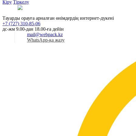
Кіру
Тіркелу
Қаз
Тауарды орауға арналған өнімдердің интернет-дүкені
+7 (727) 310-85-06
дс-жм 9.00-дан 18.00-ға дейін
mail@webpack.kz
WhatsApp-қа жазу