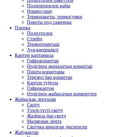
Полиэтилен пакеттері
Полипропилен қабы
Өлшеп-орау
Термопакеты, термосумки
Пакеты под саженцы
Пленка
Полиэтилен
Стрейч
Термоотырғыш
Ауа-көпіршікті
Картон қаптамасы
Гофроқораптар
Өздігінен жиналатын қораптар
Пошта қораптары
Терезесі бар қораптар
Картон тубусы
Гофрокартон
Өздігінен жабысатын конверттер
Жабысқақ ленталар
Скотч
Түрлі-түсті скотч
Жазбасы бар скотч
Малярлық лента
Скотчқа арналған диспенсер
Жабдықтар